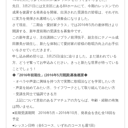
先日、3月21日には文京区にあるBXホールにて、今期のレッスンでの
成果を披露する発表会を開催。出演された受講生の皆様は、それぞれ
に実力を発揮され素晴らしい演奏会になりました。
さて現在、「二期会・愛好家クラス」では2016年5月の連休明けより
開講する、新年度前期の受講生を募集中です。
この新年度より、主任講師にソプラノ前澤悦子、副主任にテノール成
田勝美が就任し、新たな体制にて愛好家の皆様の歌唱力向上のお手伝
いをさせていただきます。
申し込み締め切りは、3月25日(金)に迫りました。まだ迷われている
方、どうぞ奮ってお申込みください。きっと新たな世界が待っている
ことでしょう！
◆「2016年前期生」(2016年5月開講)募集概要◆
・オペラや声楽に興味を持つ方で実際に歌唱法などを学習したい方
・声楽を始めてみたい方、ライフワークとして取り組んでみたい方
・受講生同士で協調できる方
上記について意欲のあるアマチュアの方ならば、年齢・経験の有無
は問いません。
●前期受講期間 2016年5月～2016年10月、発表会を含む全18回を
予定
●レッスン日時（全6コース、いずれのコースも週1回）