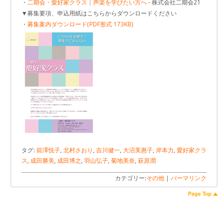
・
二期会・愛好家クラス｜声楽を学びたい方へ
- 株式会社二期会21
▼募集要項、申込用紙はこちらからダウンロードください
・
募集案内ダウンロード(PDF形式 173KB)
タグ:
前澤悦子
,
北村さおり
,
吉川健一
,
大沼美惠子
,
岸本力
,
愛好家クラ
ス
,
成田勝美
,
成田博之
,
羽山弘子
,
菊地美奈
,
萩原潤
カテゴリー:
その他
|
パーマリンク