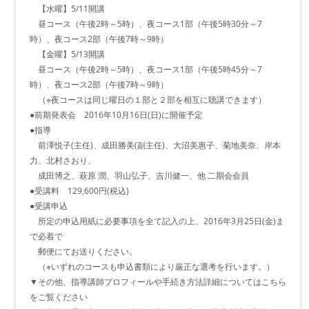
【水曜】5/11開講
昼コース（午後2時～5時）、夜コース1部（午後5時30分～7
時）、夜コース2部（午後7時～9時）
【金曜】5/13開講
昼コース（午後2時～5時）、夜コース1部（午後5時45分～7
時）、夜コース2部（午後7時～9時）
（※夜コースは同じ曜日の１部と２部を相互に聴講できます）
●前期発表会 2016年10月16日(日)に開催予定
●指導
前澤悦子(主任)、成田勝美(副主任)、大沼美惠子、菊地美奈、岸本
力、北村さおり、
成田博之、萩原 潤、羽山弘子、吉川健一、他 二期会会員
●受講料 129,600円(税込)
●受講申込
所定の申込用紙に必要事項を全て記入の上、2016年3月25日(金)ま
で必着で
郵便にてお送りください。
（※いずれのコースも申込書類により厳正な選考を行います。）
▼その他、指導講師プロフィールや手続き方法詳細についてはこちら
をご覧ください