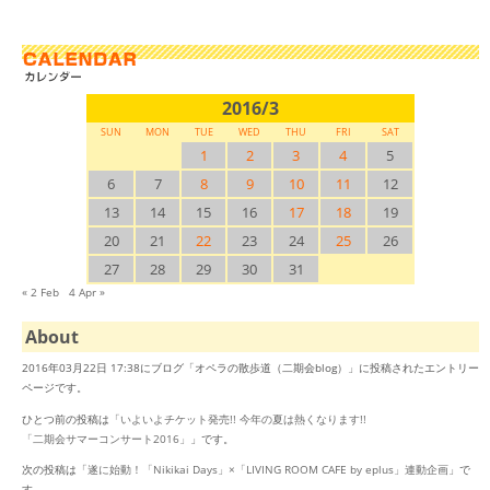
2016/3
SUN
MON
TUE
WED
THU
FRI
SAT
1
2
3
4
5
6
7
8
9
10
11
12
13
14
15
16
17
18
19
20
21
22
23
24
25
26
27
28
29
30
31
« 2 Feb
4 Apr »
About
2016年03月22日 17:38にブログ「オペラの散歩道（二期会blog）」に投稿されたエントリー
ページです。
ひとつ前の投稿は「
いよいよチケット発売!! 今年の夏は熱くなります!!
「二期会サマーコンサート2016」
」です。
次の投稿は「
遂に始動！「Nikikai Days」×「LIVING ROOM CAFE by eplus」連動企画
」で
す。