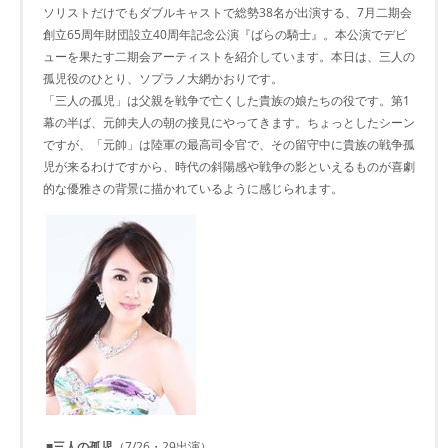
ソリストだけでもダブルキャストで総勢38名が出演する、7月二期会
創立65周年財団設立40周年記念公演『ばらの騎士』。本公演でデビ
ューを果たす二期会アーティストを紹介しています。本日は、三人の
孤児役のひとり、ソプラノ大網かおりです。
「三人の孤児」は父親を戦争で亡くした貴族の娘たちの役です。第1
幕の半ば、元帥夫人の朝の接見にやってきます。ちょっとしたシーン
ですが、「元帥」は陸軍の最高司令官で、その留守中に貴族の戦争孤
児が来るわけですから、時代の斜陽感や戦争の影といえるものが喜劇
的な優雅さの背景に描かれているように感じられます。
■三人の孤児
（7/26・29出演）