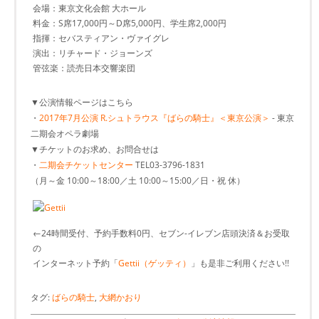
会場：東京文化会館 大ホール
料金：S席17,000円～D席5,000円、学生席2,000円
指揮：セバスティアン・ヴァイグレ
演出：リチャード・ジョーンズ
管弦楽：読売日本交響楽団
▼公演情報ページはこちら
・
2017年7月公演 R.シュトラウス『ばらの騎士』＜東京公演＞
- 東京
二期会オペラ劇場
▼チケットのお求め、お問合せは
・
二期会チケットセンター
TEL03-3796-1831
（月～金 10:00～18:00／土 10:00～15:00／日・祝 休）
←24時間受付、予約手数料0円、セブン-イレブン店頭決済＆お受取
の
インターネット予約「
Gettii（ゲッティ）
」も是非ご利用ください!!
タグ:
ばらの騎士
,
大網かおり