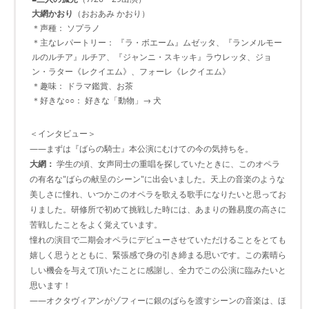
大網かおり
（おおあみ かおり）
＊声種： ソプラノ
＊主なレパートリー： 『ラ・ボエーム』ムゼッタ、『ランメルモー
ルのルチア』ルチア、『ジャンニ・スキッキ』ラウレッタ、ジョ
ン・ラター《レクイエム》、フォーレ《レクイエム》
＊趣味： ドラマ鑑賞、お茶
＊好きな○○： 好きな「動物」→ 犬
＜インタビュー＞
――まずは『ばらの騎士』本公演にむけての今の気持ちを。
大網：
学生の頃、女声同士の重唱を探していたときに、このオペラ
の有名な"ばらの献呈のシーン"に出会いました。天上の音楽のような
美しさに憧れ、いつかこのオペラを歌える歌手になりたいと思ってお
りました。研修所で初めて挑戦した時には、あまりの難易度の高さに
苦戦したことをよく覚えています。
憧れの演目で二期会オペラにデビューさせていただけることをとても
嬉しく思うとともに、緊張感で身の引き締まる思いです。この素晴ら
しい機会を与えて頂いたことに感謝し、全力でこの公演に臨みたいと
思います！
――オクタヴィアンがゾフィーに銀のばらを渡すシーンの音楽は、ほ