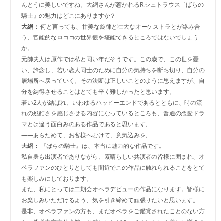
んとうに美しいですね。大網さんが惹かれるR.シュトラウス『ばらの
騎士』の魅力はどこにありますか？
大網：
何と言っても、甘美な旋律と壮大なオーケストラとが絡み合
う、官能的なロココの世界観を堪能できるところではないでしょう
か。
元帥夫人は原作では私と同い年だそうです。この歳で、この世を憂
い、諦念し、若い恋人同士のために自分の気持ちを断ち切り、自分の
居場所へ戻っていく。その決断は正しいことのように思えますが、自
分を納得させることはとても辛く難しかったと思います。
若い2人が結ばれ、いわゆるハッピーエンドであるとともに、時の流
れの残酷さを感じさせる内容になっているところも、普通の恋愛ドラ
マとは違う面白みのある作品であると思います。
――あらためて、お客様へむけて、意気込みを。
大網：
『ばらの騎士』は、本当に魅力的な作品です。
私自身も出演者でありながら、素晴らしい共演者の皆様に囲まれ、オ
ペラファンのひとりとしても間近でこの作品に触れられることをとて
も楽しみにしております。
また、私にとっては二期会オペラデビューの作品になります。皆様に
お楽しみいただけるよう、気を引き締めて頑張りたいと思います。
是非、オペラファンの方も、まだオペラをご鑑賞されたことのない方