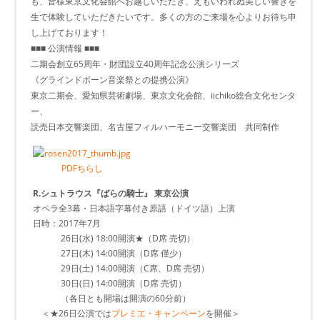
も、皆様東京文化会館へお越しいただき、えもいわれぬ美しい響きを
生で体験していただきたいです。多くの方のご来場を心よりお待ち申
し上げております！
■■■ 公演情報 ■■■
二期会創立65周年・財団設立40周年記念公演シリーズ
《グラインドボーン音楽祭との提携公演》
東京二期会、愛知県芸術劇場、東京文化会館、iichiko総合文化センタ
ー、
読売日本交響楽団、名古屋フィルハーモニー交響楽団 共同制作
PDFちらし
R.シュトラウス『ばらの騎士』 東京公演
オペラ全3幕・日本語字幕付き原語（ドイツ語）上演
日時：2017年7月
26日(水) 18:00開演★（D席 売切）
27日(木) 14:00開演（D席 僅少）
29日(土) 14:00開演（C席、D席 売切）
30日(日) 14:00開演（D席 売切）
（各日とも開場は開演の60分前）
＜★26日公演では
プレミエ・キャンペーン
を開催＞