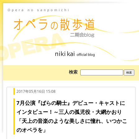
ブ
検索
ロ
グ
を
検
索:
2017年05月16日 15:08
7月公演『ばらの騎士』デビュー・キャストに
インタビュー！～三人の孤児役・大網かおり
「天上の音楽のような美しさに憧れ、いつかこ
のオペラを」