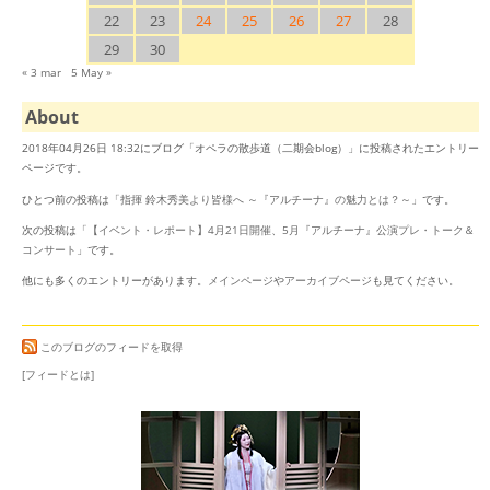
22
23
24
25
26
27
28
29
30
« 3 mar
5 May »
About
2018年04月26日 18:32にブログ「オペラの散歩道（二期会blog）」に投稿されたエントリー
ページです。
ひとつ前の投稿は「
指揮 鈴木秀美より皆様へ ～『アルチーナ』の魅力とは？～
」です。
次の投稿は「
【イベント・レポート】4月21日開催、5月『アルチーナ』公演プレ・トーク＆
コンサート
」です。
他にも多くのエントリーがあります。
メインページ
や
アーカイブページ
も見てください。
このブログのフィードを取得
[フィードとは]