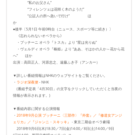
“私のお父さん”
“フィレンツェは花咲く木のようだ”
“公証人の所へ急いで行け” ほ
か
●後半〔5月1日 午前0時台（ニュース、スポーツ等に続き）〕
《忘れられないオペラから》
・プッチーニ オペラ『トスカ』より “星は光りぬ”
・ヴェルディ オペラ『椿姫』より “ああ、そはかの人か～花から花
へ” ほか
出演：高田正人、河原忠之、遠藤ふき子（アンカー）
▼詳しい番組情報はNHKのウェブサイトをご覧ください。
・
ラジオ深夜便
- NHK
(番組予定表「4月30日」の文字をクリックしていただくと当夜の
情報が表示されます。)
▼番組内容に関する公演情報
・
2018年9月公演 プッチーニ〈三部作〉『外套』／『修道女アンジ
ェリカ』／『ジャンニ・スキッキ』
- 東京二期会オペラ劇場
2018年9月6日(木)18:30／7日(金)14:00／8日(土)14:00／9日