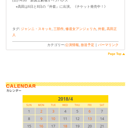
(日)14:00 新国立劇場オペラパレス
※高田は6日と8日の『外套』に出演。《チケット発売中！》
タグ:
ジャンニ・スキッキ
,
三部作
,
修道女アンジェリカ
,
外套
,
高田正
人
カテゴリー:
公演情報
,
放送予定
|
パーマリンク
2018/4
SUN
MON
TUE
WED
THU
FRI
SAT
1
2
3
4
5
6
7
8
9
10
11
12
13
14
15
16
17
18
19
20
21