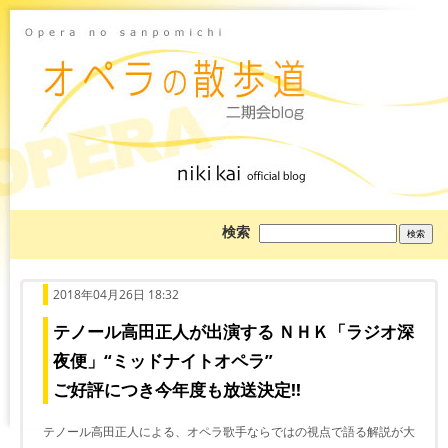
ブ
検索
ロ
グ
を
検
索:
2018年04月26日 18:32
テノール高田正人が出演する ＮＨＫ「ラジオ深
夜便」“ミッドナイトオペラ”
ご好評につき今年度も放送決定!!
テノール高田正人による、オペラ歌手ならではの視点で語る解説が大