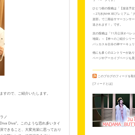
ひとつ前の投稿は「
【放送予定】
～27(水)NHK BSプレミアム
楽部」で二期会サマーコンサート
送されます！
」です。
次の投稿は「
11月公演オペレ
地獄』～【神々のご紹介シリー
バッカス＆伝令の神マーキュリ
他にも多くのエントリーがあり
ページ
や
アーカイブページ
も見
このブログのフィードを取
[フィードとは]
ますので、ご紹介いたします。
プラノ
”Diva Diva”。このような恐れ多いタイ
演できること、大変光栄に思っており