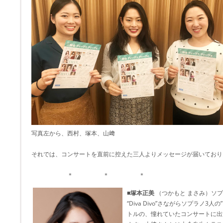
写真左から、西村、塚本、山﨑
それでは、コンサートを直前に控えた三人よりメッセージが届いており
＊ ＊ ＊
■塚本正美
（つかもと まさみ）ソ
“Diva Divo”さながらソプラノ3人の
トルの、憧れていたコンサートに出