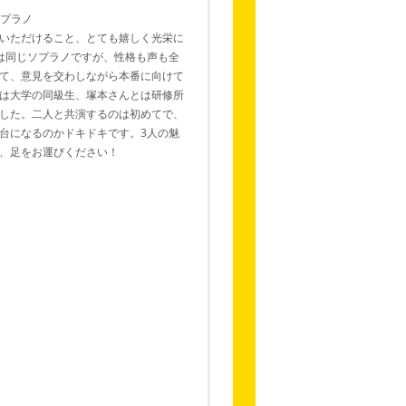
ソプラノ
いただけること、とても嬉しく光栄に
は同じソプラノですが、性格も声も全
て、意見を交わしながら本番に向けて
は大学の同級生、塚本さんとは研修所
した。二人と共演するのは初めてで、
台になるのかドキドキです。3人の魅
、足をお運びください！