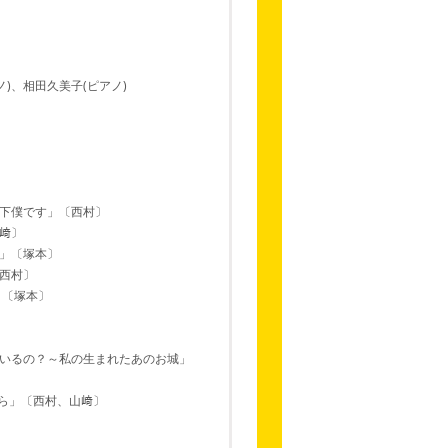
)、相田久美子(ピアノ)
下僕です」〔西村〕
﨑〕
」〔塚本〕
西村〕
」〔塚本〕
いるの？～私の生まれたあのお城」
ら」〔西村、山﨑〕