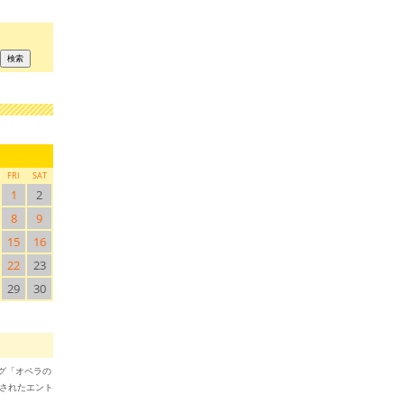
FRI
SAT
1
2
8
9
15
16
22
23
29
30
ブログ「オペラの
稿されたエント