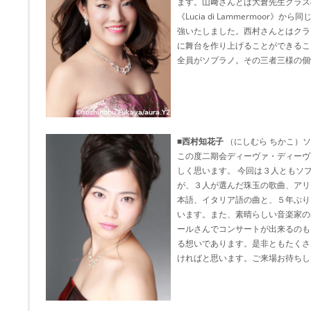
ます。山﨑さんとは大倉先生クラス
《Lucia di Lammermoor
強いたしました。西村さんとはクラ
に舞台を作り上げることができるこ
全員がソプラノ。その三者三様の個
■西村知花子
（にしむら ちかこ）
この度二期会ディーヴァ・ディーヴ
しく思います。 今回は３人ともソ
が、３人が選んだ珠玉の歌曲、アリ
本語、イタリア語の曲と、５年ぶり
います。また、素晴らしい音楽家の先
ールさんでコンサートが出来るのも
る想いであります。是非ともたくさ
ければと思います。ご来場お待ちし