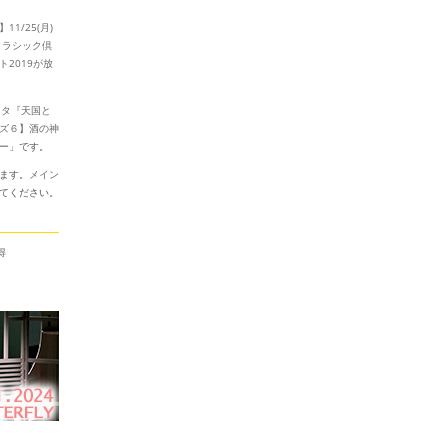
11/25(月)
「クラシック倶
2019が放
ッタ『天国と
ズ６】酒の神
ー
」です。
ます。
メイン
てください。
得