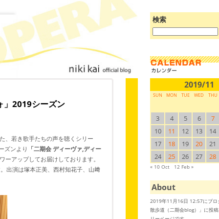
検索
ブ
ロ
グ
を
検
索:
2019/11
SUN
MON
TUE
WED
THU
ヴォ」2019シーズン
3
4
5
6
7
10
11
12
13
14
た、若き歌手たちの声を聴くシリー
17
18
19
20
21
シーズンより
「二期会 ディーヴァ,ディー
24
25
26
27
28
ワーアップしてお届けしております。
« 10 Oct
12 Feb »
ます。出演は塚本正美、西村知花子、山﨑
About
2019年11月16日 12:57に
散歩道（二期会blog）」に投
リーページです。