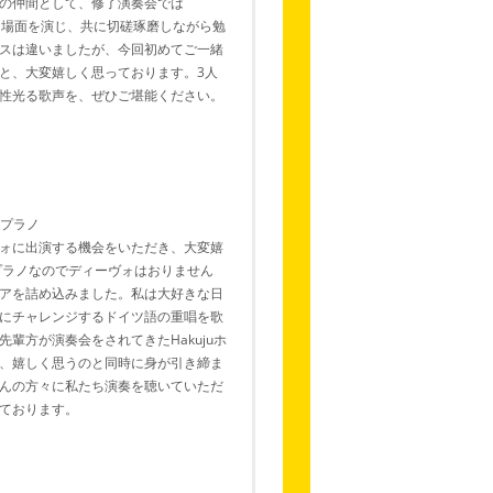
の仲間として、修了演奏会では
》から同じ場面を演じ、共に切磋琢磨しながら勉
スは違いましたが、今回初めてご一緒
と、大変嬉しく思っております。3人
性光る歌声を、ぜひご堪能ください。
ソプラノ
ォに出演する機会をいただき、大変嬉
プラノなのでディーヴォはおりません
アを詰め込みました。私は大好きな日
にチャレンジするドイツ語の重唱を歌
輩方が演奏会をされてきたHakujuホ
、嬉しく思うのと同時に身が引き締ま
んの方々に私たち演奏を聴いていただ
ております。