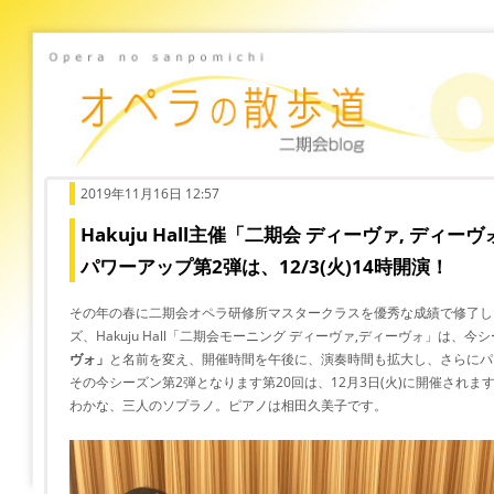
2019年11月16日 12:57
Hakuju Hall主催「二期会 ディーヴァ, ディー
パワーアップ第2弾は、12/3(火)14時開演！
その年の春に二期会オペラ研修所マスタークラスを優秀な成績で修了し
ズ、Hakuju Hall「二期会モーニング ディーヴァ,ディーヴォ」は、今
ヴォ」
と名前を変え、開催時間を午後に、演奏時間も拡大し、さらにパ
その今シーズン第2弾となります第20回は、12月3日(火)に開催され
わかな、三人のソプラノ。ピアノは相田久美子です。