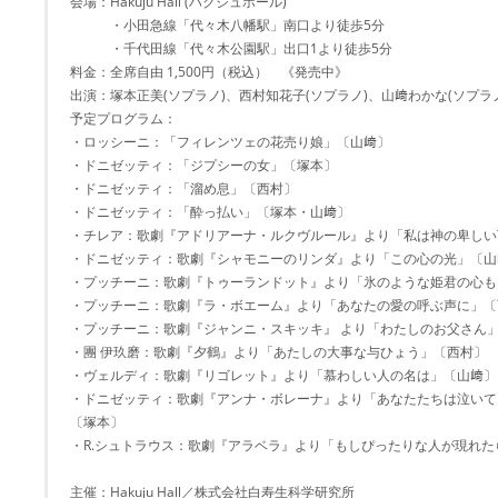
会場：Hakuju Hall (ハクジュホール)
・小田急線「代々木八幡駅」南口より徒歩5分
・千代田線「代々木公園駅」出口1より徒歩5分
料金：全席自由 1,500円（税込） 《発売中》
出演：塚本正美(ソプラノ)、西村知花子(ソプラノ)、山﨑わかな(ソプラノ
予定プログラム：
・ロッシーニ：「フィレンツェの花売り娘」〔山﨑〕
・ドニゼッティ：「ジプシーの女」〔塚本〕
・ドニゼッティ：「溜め息」〔西村〕
・ドニゼッティ：「酔っ払い」〔塚本・山﨑〕
・チレア：歌劇『アドリアーナ・ルクヴルール』より「私は神の卑しい
・ドニゼッティ：歌劇『シャモニーのリンダ』より「この心の光」〔山
・プッチーニ：歌劇『トゥーランドット』より「氷のような姫君の心も
・プッチーニ：歌劇『ラ・ボエーム』より「あなたの愛の呼ぶ声に」〔
・プッチーニ：歌劇『ジャンニ・スキッキ』 より「わたしのお父さん
・團 伊玖磨：歌劇『夕鶴』より「あたしの大事な与ひょう」〔西村〕
・ヴェルディ：歌劇『リゴレット』より「慕わしい人の名は」〔山﨑〕
・ドニゼッティ：歌劇『アンナ・ボレーナ』より「あなたたちは泣いて
〔塚本〕
・R.シュトラウス：歌劇『アラベラ』より「もしぴったりな人が現れた
主催：Hakuju Hall／株式会社白寿生科学研究所