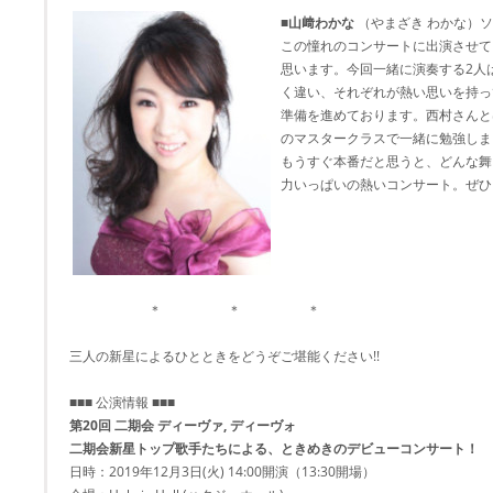
■山﨑わかな
（やまざき わかな）
この憧れのコンサートに出演させて
思います。今回一緒に演奏する2人
く違い、それぞれが熱い思いを持っ
準備を進めております。西村さんと
のマスタークラスで一緒に勉強しま
もうすぐ本番だと思うと、どんな舞
力いっぱいの熱いコンサート。ぜひ
＊ ＊ ＊
三人の新星によるひとときをどうぞご堪能ください!!
■■■ 公演情報 ■■■
第20回 二期会 ディーヴァ, ディーヴォ
二期会新星トップ歌手たちによる、ときめきのデビューコンサート！
日時：2019年12月3日(火) 14:00開演（13:30開場）