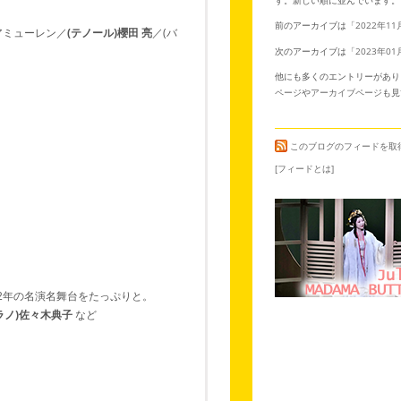
前のアーカイブは「
2022年11
アミューレン／
(テノール)櫻田 亮
／(バ
次のアーカイブは「
2023年01
他にも多くのエントリーがあり
ページ
や
アーカイブページ
も見
このブログのフィードを取
[フィードとは]
2年の名演名舞台をたっぷりと。
ラノ)佐々木典子
など