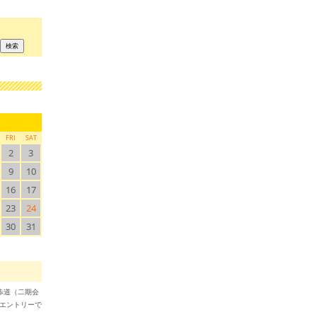
FRI
SAT
2
3
9
10
16
17
23
24
30
31
月
散歩道（二期会
のエントリーで