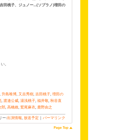
吉田桃子、ジュノー…(ソプラノ)増田の
さい。
,
升島唯博
,
又吉秀樹
,
吉田桃子
,
増田の
亮
,
渡邉公威
,
湯浅桃子
,
福井敬
,
秋谷直
次郎
,
高橋維
,
鷲尾麻衣
,
鹿野由之
リー:
出演情報
,
放送予定
|
パーマリンク