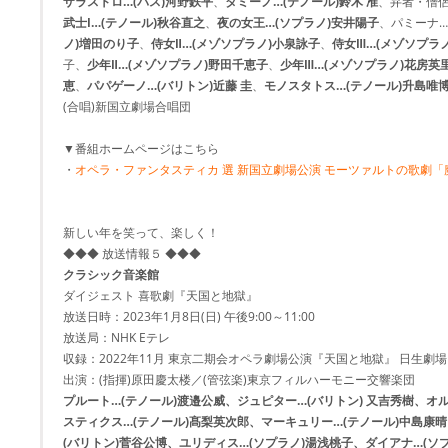
ザラストロ…(バス)河野鉄平
、
タミーノ…(テノール)鈴木 准
、弁者・僧侶
武士Ⅰ…(テノール)秋谷直之
、
夜の女王…(ソプラノ)安井陽子
、パミーナ…
ノ)増田のり子
、
侍女Ⅱ…(メゾソプラノ)小泉詠子
、
侍女Ⅲ…(メゾソプラ
子、
少年Ⅱ…(メゾソプラノ)野田千恵子
、
少年Ⅲ…(メゾソプラノ)花房英
恵
、
パパゲーノ…(バリトン)近藤 圭
、
モノスタトス…(テノール)升島唯
(合唱)新国立劇場合唱団
▼番組ホームページはこちら
・
オペラ・ファンタスティカ 選 新国立劇場公演 モーツァルトの歌劇「
新しい年を笑って、楽しく！
◆◆◆ 放送情報５ ◆◆◆
クラシック音楽館
ダイジェスト 喜歌劇『天国と地獄』
放送日時：2023年1月8日(日) 午後9:00～11:00
放送局：NHK Eテレ
収録：2022年11月 東京二期会オペラ劇場公演『天国と地獄』 日生劇
出演：(指揮)原田慶太楼／(管弦楽)東京フィルハーモニー交響楽団
プルート…(テノール)渡邉公威、ジュピター…(バリトン) 又吉秀樹、オ
スティクス…(テノール)髙梨英次郎、マーキュリー…(テノール)中島康晴
(バリトン)菅谷公博、ユリディス…(ソプラノ)湯浅桃子、ダイアナ…(ソ