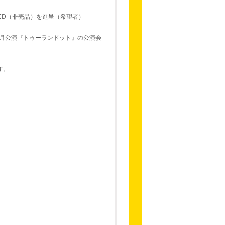
CD（非売品）を進呈（希望者）
2月公演『トゥーランドット』の公演会
す。