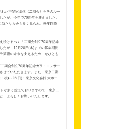
立された声楽家団体《二期会》をそのルー
したが、今年で70周年を迎えました。
心に新たな入会も多く見られ、来年以降
え続けるべく「二期会創立70周年記念
が、12月28日(水)までの募集期間
ラ芸術の未来を支えるため、ぜひとも
「二期会創立70周年記念ガラ・コンサー
呈させていただきます。また、東京二期
・祝)～26(日)：東京文化会館 大ホー
クトが多く控えておりますので、東京二
ど、よろしくお願いいたします。