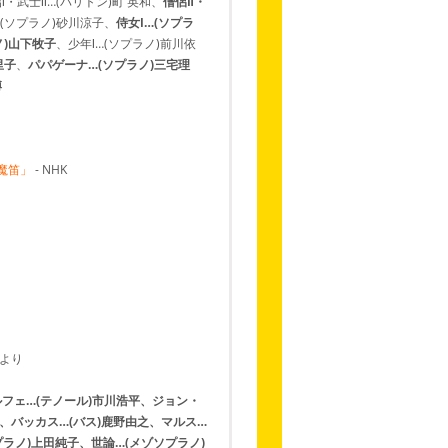
Ⅰ・武士Ⅱ…(バリトン)町 英和、
僧侶Ⅱ・
(ソプラノ)砂川涼子、
侍女Ⅰ…(ソプラ
ノ)山下牧子
、少年Ⅰ…(ソプラノ)前川依
里子
、
パパゲーナ…(ソプラノ)三宅理
博
魔笛」
- NHK
場より
ルフェ…(テノール)市川浩平、ジョン・
、バッカス…(バス)鹿野由之、マルス…
プラノ)上田純子、世論…(メゾソプラノ)