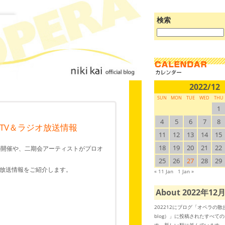
検索
ブ
ロ
グ
を
検
索:
2022/12
SUN
MON
TUE
WED
THU
1
4
5
6
7
8
のTV＆ラジオ放送情報
11
12
13
14
15
18
19
20
21
22
の開催や、二期会アーティストがプロオ
25
26
27
28
29
る放送情報をご紹介します。
« 11 Jan
1 Jan »
About 2022年12
202212にブログ「オペラの
blog）」に投稿されたすべて
す。新しい順に並んでいます。