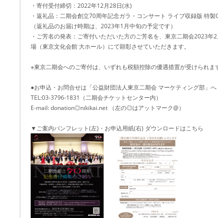
・寄付受付締切：2022年12月28日(水)
・返礼品：二期会創立70周年記念ガラ・コンサート ライブ収録版 特製
（返礼品のお届け時期は、2023年1月中旬の予定です）
・ご芳名の発表：ご寄付いただいた方のご芳名を、東京二期会2023年
場（東京文化会館 大ホール）にて顕彰させていただきます。
※東京二期会へのご寄付は、いずれも税額控除の優遇措置が受けられま
●お申込・お問合せは「公益財団法人東京二期会 マーケティング部」へ
TEL:03-3796-1831（二期会チケットセンター内）
E-mail: donation◎nikikai.net （左の◎はアットマーク@）
▼ご案内パンフレット(左)・お申込用紙(右) ダウンロードはこちら