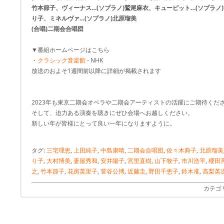
竹本節子、ヴィーナス…(ソプラノ)鷲尾麻衣、キューピット…(ソプラノ)
り子、ミネルヴァ…(ソプラノ)北原瑠美
(合唱)二期会合唱団
▼番組ホームページはこちら
・
クラシック音楽館
- NHK
放送のおよそ1週間前以降に詳細が掲載されます
2023年も東京二期会オペラや二期会アーティストの活躍にご期待くだ
そして、迫力ある演奏を聴きにぜひ会場へお越しください。
新しい年が皆様にとって良い一年になりますように。
タグ:
三宅理恵
,
上田純子
,
中島康晴
,
二期会合唱団
,
佐々木典子
,
北原瑠美
り子
,
大村博美
,
妻屋秀和
,
安井陽子
,
宮里直樹
,
山下牧子
,
市川浩平
,
櫻田
之
,
竹本節子
,
花房英里子
,
菅谷公博
,
近藤圭
,
野田千恵子
,
鈴木准
,
高梨英
カテゴ