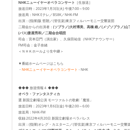
NHKニューイヤーオペラコンサート
［生放送］
放送日時：2023年1月3日(火) 午後7:00～9:00
放送局：NHK Eテレ／BS8K／NHK-FM
出演：(指揮)阪 哲朗／(管弦楽)東京フィルハーモニー交響楽団
二期会からの出演者：
(ソプラノ)大村博美、高橋 維／(メゾソプラノ)山
(バス)妻屋秀和／二期会合唱団
司会：宮本亞門（演出家）、久保田祐佳（NHKアナウンサー）
FM司会：金子奈緒
＜ＮＨＫホールより生中継＞
▼番組ホームページはこちら
・
NHKニューイヤーオペラコンサート
- NHK
◆◆◆ 放送情報４ ◆◆◆
オペラ・ファンタスティカ
選 新国立劇場公演 モーツァルトの歌劇「魔笛」
放送日時：2023年1月6日(金) 午後2:00～6:00
放送局：NHK-FM
収録:2022年4月20日 新国立劇場オペラパレス
出演：(指揮)オレグ・カエターニ／(管弦楽)東京フィルハーモニー交響