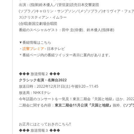
出演：(指揮)鈴木優人／(管弦楽)読売日本交響楽団
(ソプラノ)キャロリン・サンプソン／(メゾソプラノ)オリヴィア・フェ
ス)クリスティアン・イムラー
(合唱)新国立劇場合唱団
番組のスペシャルゲスト：田中 圭(俳優)、鈴木優人(指揮者)
▼番組情報はこちら
・
読響プレミア
- 日本テレビ
＊番組ページ内の番組ツイッター表示に案内があります。
◆◆◆ 放送情報２ ◆◆◆
クラシック名演・名舞台2022
放送日時：2022年12月31日(土) 午後9:20～11:45
放送局：NHK Eテレ
今年話題のコンサートを一気見！東京二期会『天国と地獄』ほか、202
二期会に関する内容：
東京二期会11月公演『天国と地獄』
抜粋、
(ソプ
お正月にはとっておきのこちら!!
◆◆◆ 放送情報３ ◆◆◆