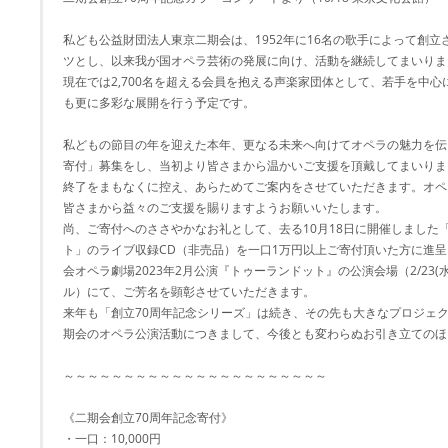
私ども公益財団法人東京二期会は、1952年に16名の歌手によって創
ツとし、以来我が国オペラ芸術の発展に向け、活動を継続してまいりま
現在では2,700名を超える会員を抱える声楽家団体として、若手を中
も更に多彩な展開を行う予定です。
私どもの節目の年を迎えた本年、更なる未来へ向けてオペラの魅力を伝
寄付」募集をし、当初より皆さまから温かいご支援を頂戴してまいりました
終了をまもなくに控え、あらためてご案内をさせていただきます。オペ
皆さまから益々のご支援を賜りますようお願いいたします。
尚、ご寄付へのささやかなお礼として、去る10月18日に開催しました
ト」のライブ収録CD（非売品）を一口1万円以上ご寄付頂いた方に進
会オペラ劇場2023年2月公演『トゥーランドット』の公演会場（2/23(水
ル）にて、ご芳名を顕彰させていただきます。
来年も「創立70周年記念シリーズ」は続き、その先も大きなプロジェ
期会のオペラ公演活動につきまして、今後とも変わらぬお引き立てのほ
～～～～～～～～～～～～～～～～～～～～～～
《二期会創立70周年記念寄付》
・一口：10,000円