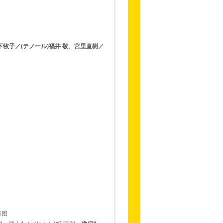
下牧子／(テノール)福井 敬、宮里直樹／
楽団