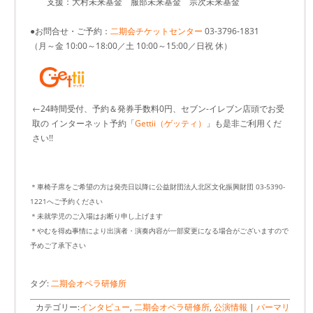
支援：大村未来基金 服部未来基金 宗次未来基金
●お問合せ・ご予約：
二期会チケットセンター
03-3796-1831
（月～金 10:00～18:00／土 10:00～15:00／日祝 休）
←24時間受付、予約＆発券手数料0円、セブン-イレブン店頭でお受
取の インターネット予約「
Gettii（ゲッティ）
」も是非ご利用くだ
さい!!
＊車椅子席をご希望の方は発売日以降に公益財団法人北区文化振興財団 03-5390-
1221へご予約ください
＊未就学児のご入場はお断り申し上げます
＊やむを得ぬ事情により出演者・演奏内容が一部変更になる場合がございますので
予めご了承下さい
タグ:
二期会オペラ研修所
カテゴリー:
インタビュー
,
二期会オペラ研修所
,
公演情報
|
パーマリ