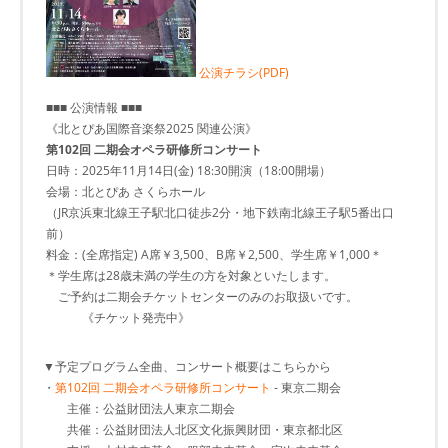
公演チラシ(PDF)
■■■ 公演情報 ■■■
《北とぴあ国際音楽祭2025 関連公演》
第102回 二期会オペラ研修所コンサート
日時：2025年11月14日(金) 18:30開演（18:00開場）
会場：北とぴあ さくらホール
（JR京浜東北線王子駅北口徒歩2分・地下鉄南北線王子駅5番出口
前）
料金：(全席指定) A席￥3,500、B席￥2,500、学生席￥1,000＊
＊学生席は28歳未満の学生の方を対象といたします。
ご予約は二期会チケットセンターのみのお取扱いです。
《チケット発売中》
▼予定プログラム全曲、コンサート概要はこちらから
・
第102回 二期会オペラ研修所コンサート
- 東京二期会
主催：公益財団法人東京二期会
共催：公益財団法人北区文化振興財団・東京都北区