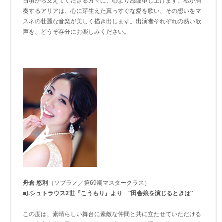
日頃から支えてくださる方々に、心より感謝申し上げます。私が演
奏するアリアは、心に芽生えた真っすぐな愛を歌い、その想いをマ
スネの壮麗な音楽が美しく描き出します。出演者それぞれの熱い歌
声を、どうぞ存分にお楽しみください。
舟倉 悠利
（ソプラノ／第69期マスタークラス）
■J.シュトラウス2世『こうもり』より “田舎娘を演じるときは”
この度は、素晴らしい舞台に素敵な仲間と共に立たせていただける