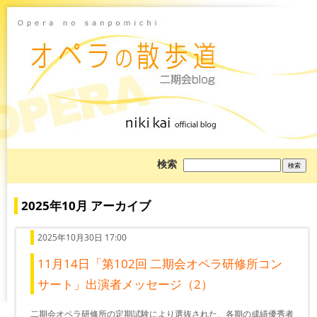
ブ
検索
ロ
グ
を
検
2025年10月 アーカイブ
索:
2025年10月30日 17:00
11月14日「第102回 二期会オペラ研修所コン
サート」出演者メッセージ（2）
二期会オペラ研修所の定期試験により選抜された、各期の成績優秀者