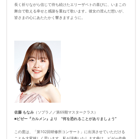
長く祈りながら信じて待ち続けたエリーザベトの喜びに、いまこの
舞台で歌える幸せと感謝を重ねて歌います。彼女の澄んだ想いが、
皆さまの心にあたたかく響きますように。
佐藤 もなみ
（ソプラノ／第69期マスタークラス）
■ビゼー『カルメン』より “何を恐れることがありましょう”
この度は、「第102回研修所コンサート」に出演させていただける
ことを大変嬉しく思います。私が演奏いたします曲は、ビゼー作曲