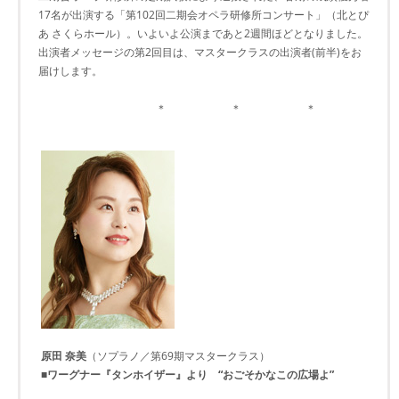
17名が出演する「第102回二期会オペラ研修所コンサート」（北とぴ
あ さくらホール）。いよいよ公演まであと2週間ほどとなりました。
出演者メッセージの第2回目は、マスタークラスの出演者(前半)をお
届けします。
＊ ＊ ＊
原田 奈美
（ソプラノ／第69期マスタークラス）
■ワーグナー『タンホイザー』より “おごそかなこの広場よ”