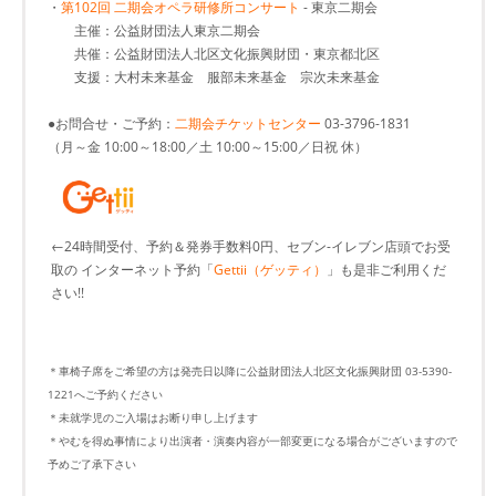
・
第102回 二期会オペラ研修所コンサート
- 東京二期会
主催：公益財団法人東京二期会
共催：公益財団法人北区文化振興財団・東京都北区
支援：大村未来基金 服部未来基金 宗次未来基金
●お問合せ・ご予約：
二期会チケットセンター
03-3796-1831
（月～金 10:00～18:00／土 10:00～15:00／日祝 休）
←24時間受付、予約＆発券手数料0円、セブン-イレブン店頭でお受
取の インターネット予約「
Gettii（ゲッティ）
」も是非ご利用くだ
さい!!
＊車椅子席をご希望の方は発売日以降に公益財団法人北区文化振興財団 03-5390-
1221へご予約ください
＊未就学児のご入場はお断り申し上げます
＊やむを得ぬ事情により出演者・演奏内容が一部変更になる場合がございますので
予めご了承下さい