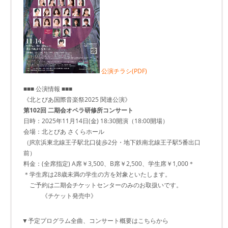
公演チラシ(PDF)
■■■ 公演情報 ■■■
《北とぴあ国際音楽祭2025 関連公演》
第102回 二期会オペラ研修所コンサート
日時：2025年11月14日(金) 18:30開演（18:00開場）
会場：北とぴあ さくらホール
（JR京浜東北線王子駅北口徒歩2分・地下鉄南北線王子駅5番出口
前）
料金：(全席指定) A席￥3,500、B席￥2,500、学生席￥1,000＊
＊学生席は28歳未満の学生の方を対象といたします。
ご予約は二期会チケットセンターのみのお取扱いです。
《チケット発売中》
▼予定プログラム全曲、コンサート概要はこちらから