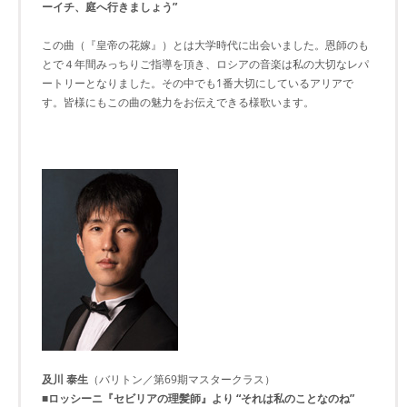
ーイチ、庭へ行きましょう”
この曲（『皇帝の花嫁』）とは大学時代に出会いました。恩師のも
とで４年間みっちりご指導を頂き、ロシアの音楽は私の大切なレパ
ートリーとなりました。その中でも1番大切にしているアリアで
す。皆様にもこの曲の魅力をお伝えできる様歌います。
及川 泰生
（バリトン／第69期マスタークラス）
■ロッシーニ『セビリアの理髪師』より “それは私のことなのね”