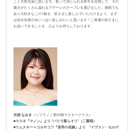
こと大変光栄に思います。歌って演じられる歌手を目指して、その
魅力がたくさん溢れるアデーレのクープレを選びました。挑戦でも
あり大好きなこの1曲を、皆さまに楽しんでいただけるよう、まず
は自分自身がめいっぱい楽しみたいと思います！ご来場の皆さまに
お会いできることを、心よりお待ちしております。
矢頭 なみき
（ソプラノ／第69期マスタークラス）
■マスネ『マノン』より “パリで暮らそう”（二重唱）
■リムスキー＝コルサコフ『皇帝の花嫁』より “イヴァン・セルゲ