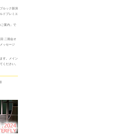
ブルック新演
ルドプレミエ
のご案内
」で
2回 二期会オ
メッセージ
ます。
メイン
てください。
得