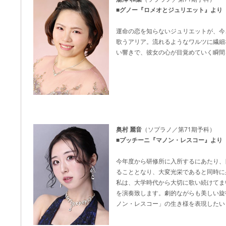
■グノー『ロメオとジュリエット』より 
運命の恋を知らないジュリエットが、今
歌うアリア。流れるようなワルツに繊細
い響きで、彼女の心が目覚めていく瞬間
奥村 麗音
（ソプラノ／第71期予科）
■プッチーニ『マノン・レスコー』より 
今年度から研修所に入所するにあたり、
ることとなり、大変光栄であると同時に
私は、大学時代から大切に歌い続けてま
を演奏致します。劇的ながらも美しい旋
ノン・レスコー」の生き様を表現したい