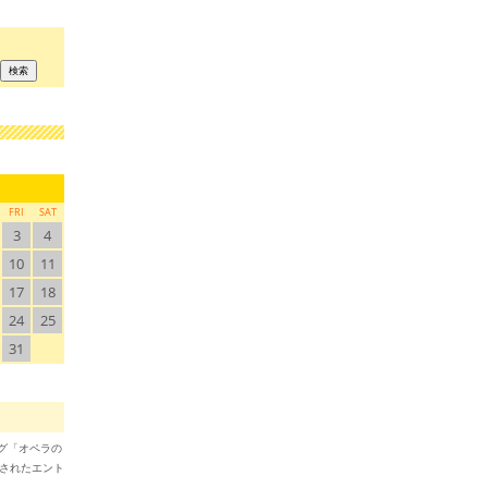
FRI
SAT
3
4
10
11
17
18
24
25
31
ブログ「オペラの
稿されたエント