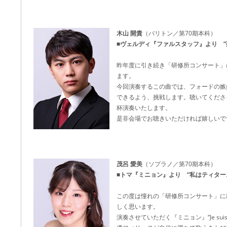
木山 開貴
（バリトン／第70期本科）
■ヴェルディ『ファルスタッフ』より “
昨年度に引き続き「研修所コンサート」
ます。
今回演奏するこの曲では、フォードの嫉
できるよう、挑戦します。聴いてくださ
杯演奏いたします。
是非会場でお聴きいただければ嬉しいで
茂呂 愛美
（ソプラノ／第70期本科）
■トマ『ミニョン』より “私はティター
この度は憧れの「研修所コンサート」に
しく思います。
演奏させていただく『ミニョン』“Je suis