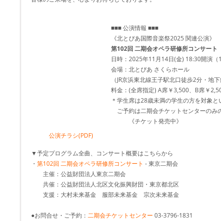
■■■ 公演情報 ■■■
《北とぴあ国際音楽祭2025 関連公演》
第102回 二期会オペラ研修所コンサート
日時：2025年11月14日(金) 18:30開演（
会場：北とぴあ さくらホール
（JR京浜東北線王子駅北口徒歩2分・地
料金：(全席指定) A席￥3,500、B席￥2,5
＊学生席は28歳未満の学生の方を対象と
ご予約は二期会チケットセンターのみ
《チケット発売中》
公演チラシ(PDF)
▼予定プログラム全曲、コンサート概要はこちらから
・
第102回 二期会オペラ研修所コンサート
- 東京二期会
主催：公益財団法人東京二期会
共催：公益財団法人北区文化振興財団・東京都北区
支援：大村未来基金 服部未来基金 宗次未来基金
●お問合せ・ご予約：
二期会チケットセンター
03-3796-1831