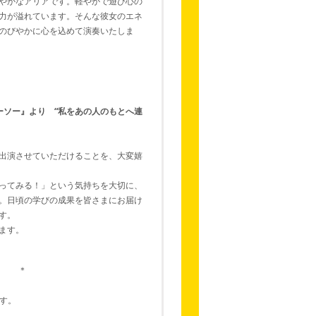
やかなアリアです。軽やかで遊び心の
力が溢れています。そんな彼女のエネ
のびやかに心を込めて演奏いたしま
ーソー』より “私をあの人のもとへ連
出演させていただけることを、大変嬉
ってみる！」という気持ちを大切に、
。日頃の学びの成果を皆さまにお届け
す。
ます。
＊
す。