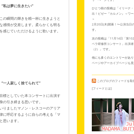
“私は夢に生きたい”
ひとつ前の投稿は「
イリーナ・
出！ビゼー『カルメン』＜ワー
この瞬間の輝きを精一杯に生きようと
＞
2月20日(木)開幕！〜公演当日
な感情が交差します。柔らかくも明る
す。
を感じていただけるように歌います。
次の投稿は「
11月14日「第10
ペラ研修所コンサート」出演者
（2）
」です。
他にも多くのエントリーがあり
ページ
や
アーカイブページ
も見
このブログのフィードを取
“一人寂しく捨てられて”
[フィードとは]
目標としていた本コンサートに出演す
身の引き締まる思いです。
いりましたマノン・レスコーのアリア
律に呼応するように自らの考える「マ
と思います。