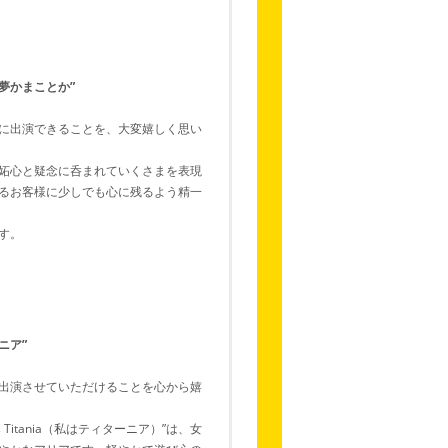
夢かまことか”
に出演できることを、大変嬉しく思い
妬心と疑念に呑まれていくさまを表現
るお客様に少しでも心に残るよう精一
す。
ニア”
出演させていただけることを心から嬉
 Titania（私はティターニア）”は、女