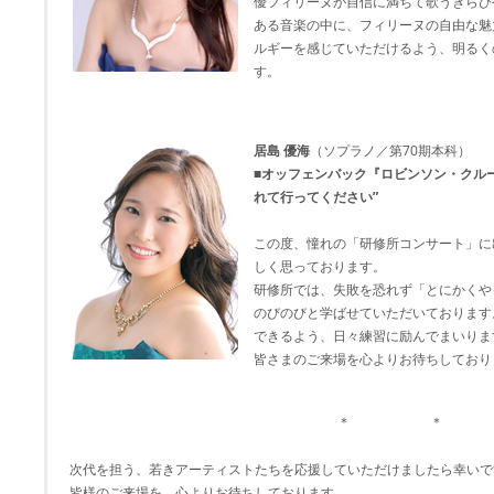
優フィリーヌが自信に満ちて歌うきらび
ある音楽の中に、フィリーヌの自由な魅
ルギーを感じていただけるよう、明るく
す。
居島 優海
（ソプラノ／第70期本科）
■オッフェンバック『ロビンソン・クル
れて行ってください”
この度、憧れの「研修所コンサート」に
しく思っております。
研修所では、失敗を恐れず「とにかくや
のびのびと学ばせていただいております
できるよう、日々練習に励んでまいりま
皆さまのご来場を心よりお待ちしており
＊ ＊ 
次代を担う、若きアーティストたちを応援していただけましたら幸いで
皆様のご来場を、心よりお待ちしております。