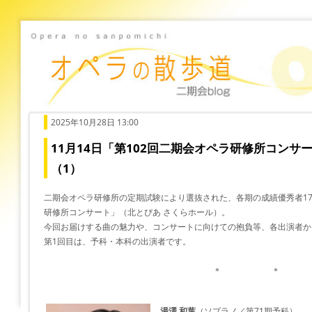
2025年10月28日 13:00
11月14日「第102回二期会オペラ研修所コンサ
（1）
二期会オペラ研修所の定期試験により選抜された、各期の成績優秀者17
研修所コンサート」（北とぴあ さくらホール）。
今回お届けする曲の魅力や、コンサートに向けての抱負等、各出演者か
第1回目は、予科・本科の出演者です。
＊ ＊ 
湯澤 和葉
（ソプラノ／第71期予科）