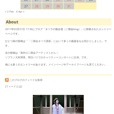
27
28
29
30
31
« 2 Feb
4 Apr »
About
2011年03月31日 17:36にブログ「オペラの散歩道（二期会blog）」に投稿されたエントリー
ページです。
ひとつ前の投稿は「
「二期会オペラ講座」において多くの義援金をお預かりしました
」で
す。
次の投稿は「
海外の二期会アーティストから～
ソプラノ大村博美、明日パリでのチャリティーコンサートに出演
」です。
他にも多くのエントリーがあります。
メインページ
や
アーカイブページ
も見てください。
このブログのフィードを取得
[フィードとは]