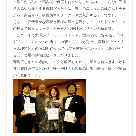
ー歌手だったので稽古場で何度もお会いしているのに、こんなに完成
度の高い演奏をする逸材だったとは！彼女の二つ違いの妹さんも今春
から二期会オペラ研修所マスタークラスに入所するそうです）。
そして、表情豊かな表現と音域の広さを活かして、バリトンからバス
の役まで様々なキャラクターを演じ分けたバリトンの萩原潤。
アンコールで大澤が『トゥーランドット』‘誰も寝てはならぬ’、田崎
が『シチリアの夕べの祈り』の‘皆さんありがとう’、萩原が『セビリ
ャの理髪師』の‘私は町のなんでも屋’を芝居っ気たっぷりに歌い演じ
ると、会場の熱気はピークとなりました。
青島広志さんの絶妙なトークと解説も加わり、舞台と会場はすっかり
打ち解けた空気となり、帰りがけのお客様の明るい表情、寛いだ笑顔
が印象的でした。