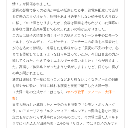
情！」が開催されました。
震災の影響で多くの公演が中止や延期となる中、節電を配慮して会場
を従来のスタジオから、照明をあまり必要としない硝子張りのサロン
に移しての上演となりましたが、会場は演奏を待ちわびていた満席の
お客様で溢れ音楽を通じて心のふれあいの輪が広がりました。
この日は親子の情愛を描くオペラの聴きどころシーンを中心にモーツ
ァルト、ヴェルディ、ドニゼッティ、プッチーニの名曲を出演者たち
が心を込めて熱唱し、来場したお客様からは「震災の不安の中で、心
までも委縮してしまうような日々を送っていたが、今日は音楽の力が
癒してくれた。生きてゆくエネルギーを貰いました」「心が震えまし
た。高揚して体温迄上がったような気がします」など、口ぐちに喜び
の声が聞かれました。
通常は連続して一度に歌うことなどあり得ないようなテノールの難曲
を鮮やかに歌い、琴線に触れる演奏と技術で魅了した大澤一彰。
（大澤一彰の公式サイトはこちら→
オペラ歌手 テノール 大澤一
彰
）
日本人離れした成熟したオーラのある演奏で『シモン・ボッカネグ
ラ』のアメーリアや『ルクレツィア・ボルジア』の難曲を急な出演決
定にもかかかわらず見事に自分のものにして、その場に居た人々をド
ラマに引き込んだ田崎尚美（2月公演『サロメ』ではサロメのカヴァ