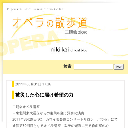
ブ
検索
ロ
グ
を
検
索:
2011年03月31日 17:36
被災した心に届け希望の力
二期会オペラ講座
－東北関東大震災からの復興を願う渾身の演奏
2011年3月29日(火)、カワイ表参道コンサートサロン「パウゼ」にて
通算第30回目となるオペラ講座「親子の邂逅に見る作曲家の心