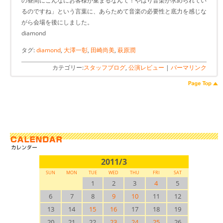
の昼間にこんなにお客様が集まるなんて！やはり音楽が求められてい
るのですね」という言葉に、あらためて音楽の必要性と底力を感じな
がら会場を後にしました。
diamond
タグ:
diamond
,
大澤一彰
,
田崎尚美
,
萩原潤
カテゴリー:
スタッフブログ
,
公演レビュー
|
パーマリンク
2011/3
SUN
MON
TUE
WED
THU
FRI
SAT
1
2
3
4
5
6
7
8
9
10
11
12
13
14
15
16
17
18
19
20
21
22
23
24
25
26