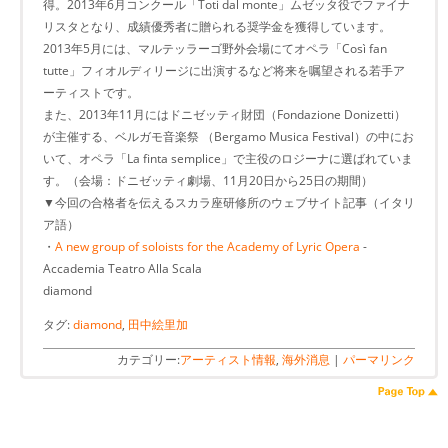
得。2013年6月コンクール「Toti dal monte」ムゼッタ役でファイナ
リスタとなり、成績優秀者に贈られる奨学金を獲得しています。
2013年5月には、マルテッラーゴ野外会場にてオペラ「Così fan
tutte」フィオルディリージに出演するなど将来を嘱望される若手ア
ーティストです。
また、2013年11月にはドニゼッティ財団（Fondazione Donizetti）
が主催する、ベルガモ音楽祭 （Bergamo Musica Festival）の中にお
いて、オペラ「La finta semplice」で主役のロジーナに選ばれていま
す。（会場：ドニゼッティ劇場、11月20日から25日の期間）
▼今回の合格者を伝えるスカラ座研修所のウェブサイト記事（イタリ
ア語）
・
A new group of soloists for the Academy of Lyric Opera
-
Accademia Teatro Alla Scala
diamond
タグ:
diamond
,
田中絵里加
カテゴリー:
アーティスト情報
,
海外消息
|
パーマリンク