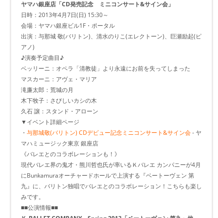
ヤマハ銀座店「CD発売記念 ミニコンサート&サイン会」
日時：2013年4月7日(日) 15:30～
会場：ヤマハ銀座ビル1F・ポータル
出演：与那城 敬(バリトン)、清水のりこ(エレクトーン)、巨瀬励起(ピ
アノ)
♪演奏予定曲目♪
ベッリーニ：オペラ「清教徒」より永遠にお前を失ってしまった
マスカーニ：アヴェ・マリア
滝廉太郎：荒城の月
木下牧子：さびしいカシの木
久石 譲：スタンド・アローン
▼イベント詳細ページ
・
与那城敬(バリトン) CDデビュー記念ミニコンサート&サイン会
- ヤ
マハミュージック東京 銀座店
《バレエとのコラボレーションも！》
現代バレエ界の鬼才・熊川哲也氏が率いるＫバレエ カンパニーが4月
にBunkamuraオーチャードホールで上演する『ベートーヴェン 第
九』に、バリトン独唱でバレエとのコラボレーション！こちらも楽し
みです。
■■公演情報■■