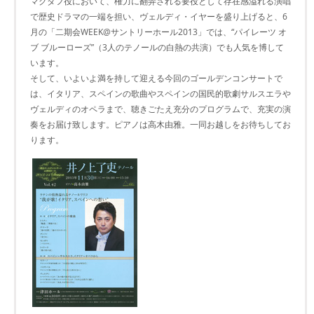
マクダフ役において、権力に翻弄される要役として存在感溢れる演唱
で歴史ドラマの一端を担い、ヴェルディ・イヤーを盛り上げると、6
月の「二期会WEEK@サントリーホール2013」では、“パイレーツ オ
ブ ブルーローズ”（3人のテノールの白熱の共演）でも人気を博して
います。
そして、いよいよ満を持して迎える今回のゴールデンコンサートで
は、イタリア、スペインの歌曲やスペインの国民的歌劇サルスエラや
ヴェルディのオペラまで、聴きごたえ充分のプログラムで、充実の演
奏をお届け致します。ピアノは高木由雅。一同お越しをお待ちしてお
ります。