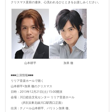
クリスマス直前の連休、心洗われるひとときをお楽しみください。
山本耕平
加耒 徹
■■■公演情報■■■
リリア音楽ホールで聴く
山本耕平×加耒 徹のクリスマス
日時：2013年12月21日(土) 15:00開演
会場：川口総合文化センター リリア音楽ホール
（JR京浜東北線川口駅西口正面）
出演：テノール山本耕平、バリトン加耒 徹、