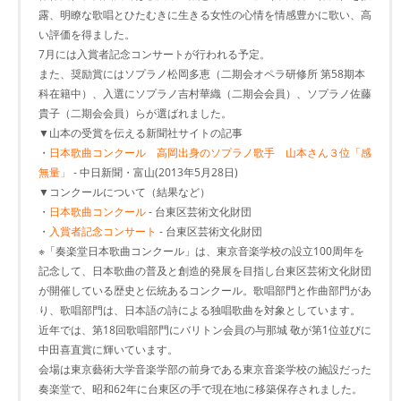
露、明瞭な歌唱とひたむきに生きる女性の心情を情感豊かに歌い、高
い評価を得ました。
7月には入賞者記念コンサートが行われる予定。
また、奨励賞にはソプラノ松岡多恵（二期会オペラ研修所 第58期本
科在籍中）、入選にソプラノ吉村華織（二期会会員）、ソプラノ佐藤
貴子（二期会会員）らが選ばれました。
▼山本の受賞を伝える新聞社サイトの記事
・
日本歌曲コンクール 高岡出身のソプラノ歌手 山本さん３位「感
無量」
- 中日新聞・富山(2013年5月28日)
▼コンクールについて（結果など）
・
日本歌曲コンクール
- 台東区芸術文化財団
・
入賞者記念コンサート
- 台東区芸術文化財団
※「奏楽堂日本歌曲コンクール」は、東京音楽学校の設立100周年を
記念して、日本歌曲の普及と創造的発展を目指し台東区芸術文化財団
が開催している歴史と伝統あるコンクール。歌唱部門と作曲部門があ
り、歌唱部門は、日本語の詩による独唱歌曲を対象としています。
近年では、第18回歌唱部門にバリトン会員の与那城 敬が第1位並びに
中田喜直賞に輝いています。
会場は東京藝術大学音楽学部の前身である東京音楽学校の施設だった
奏楽堂で、昭和62年に台東区の手で現在地に移築保存されました。