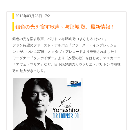
2013年03月28日 17:21
銀色の光を宿す歌声～与那城 敬、最新情報！
銀色の光を宿す歌声、バリトン与那城 敬（よなしろ けい）。
ファン待望のファースト・アルバム「ファースト・インプレッショ
ン」が、ついに27日、オクタヴィアレコードより発売されました！
ワーグナー『タンホイザー』より〈夕星の歌〉をはじめ、マスカーニ
「アヴェ・マリア」など、目下絶好調のカヴァリエ・バリトン与那城
敬の魅力がぎっしり。