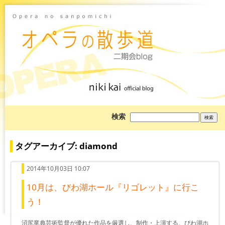
ブ
検索
ロ
グ
を
検
タグアーカイブ: diamond
索:
2014年10月03日 10:07
10月は、びわ湖ホール『リゴレット』に行こ
う！
沼尻竜典芸術監督が優れた作品を厳選し、制作・上演する、びわ湖ホ