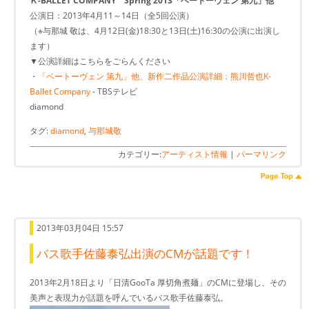
Ｋ-BALLET COMPANY Spring 2013「ベートーヴェン 第九」他
公演日：2013年4月11～14日（全5回公演）
（※与那城 敬は、4月12日(金)18:30と13日(土)16:30の公演に出演し
ます）
▼公演詳細はこちらをごらんください
・
「ベートーヴェン 第九」他、新作二作品公演詳細：熊川哲也K-
Ballet Company
- TBSテレビ
diamond
タグ:
diamond
,
与那城敬
カテゴリー:
アーティスト情報
|
パーマリンク
2013年03月04日 15:57
バス歌手佐藤泰弘出演のCMが話題です！
2013年2月18日より「日清GooTa 厚切角煮麺」のCMに登場し、その
美声と表現力が話題を呼んでいるバス歌手佐藤泰弘。