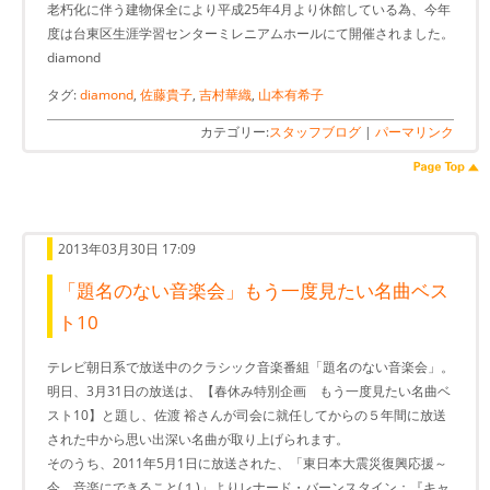
老朽化に伴う建物保全により平成25年4月より休館している為、今年
度は台東区生涯学習センターミレニアムホールにて開催されました。
diamond
タグ:
diamond
,
佐藤貴子
,
吉村華織
,
山本有希子
カテゴリー:
スタッフブログ
|
パーマリンク
2013年03月30日 17:09
「題名のない音楽会」もう一度見たい名曲ベス
ト10
テレビ朝日系で放送中のクラシック音楽番組「題名のない音楽会」。
明日、3月31日の放送は、【春休み特別企画 もう一度見たい名曲ベ
スト10】と題し、佐渡 裕さんが司会に就任してからの５年間に放送
された中から思い出深い名曲が取り上げられます。
そのうち、2011年5月1日に放送された、「東日本大震災復興応援～
今、音楽にできること(１)」よりレナード・バーンスタイン：『キャ