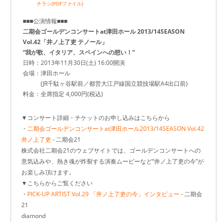
チラシ(PDFファイル)
■■■公演情報■■■
二期会ゴールデンコンサートat津田ホール 2013/14SEASON
Vol.42「井ノ上了吏 テノール」
“我が歌、イタリア、スペインへの想い！”
日時：2013年11月30日(土) 16:00開演
会場：津田ホール
(JR千駄ヶ谷駅前／都営大江戸線国立競技場駅A4出口前)
料金：全席指定 4,000円(税込)
▼コンサート詳細・チケットのお申し込みはこちらから
・
二期会ゴールデンコンサートat津田ホール2013/14SEASON Vol.42
井ノ上了吏
- 二期会21
株式会社二期会21のウェブサイトでは、ゴールデンコンサートへの
意気込みや、熱き魂が炸裂する演奏ムービーなど“井ノ上了吏の今”が
お楽しみ頂けます。
▼こちらからご覧ください
・
PICK-UP ARTIST Vol.29 「井ノ上了吏の今」インタビュー
- 二期会
21
diamond