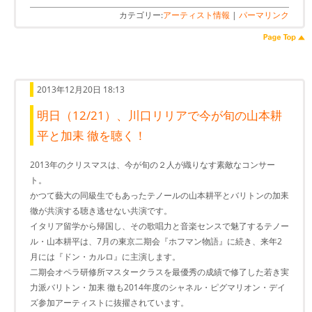
カテゴリー:
アーティスト情報
|
パーマリンク
2013年12月20日 18:13
明日（12/21）、川口リリアで今が旬の山本耕
平と加耒 徹を聴く！
2013年のクリスマスは、今が旬の２人が織りなす素敵なコンサー
ト。
かつて藝大の同級生でもあったテノールの山本耕平とバリトンの加耒
徹が共演する聴き逃せない共演です。
イタリア留学から帰国し、その歌唱力と音楽センスで魅了するテノー
ル・山本耕平は、7月の東京二期会『ホフマン物語』に続き、来年2
月には『ドン・カルロ』に主演します。
二期会オペラ研修所マスタークラスを最優秀の成績で修了した若き実
力派バリトン・加耒 徹も2014年度のシャネル・ピグマリオン・デイ
ズ参加アーティストに抜擢されています。