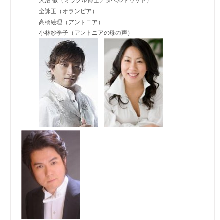
大沼 徹（ミラクル博士／ダペルトゥット）
全詠玉（オランピア）
高橋絵理（アントニア）
小林紗季子（アントニアの母の声）