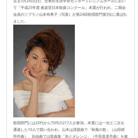
去る5月26日(日)、台東区生涯学習センターミレニアムホールにおい
て「平成25年度 奏楽堂日本歌曲コンクール」本選が行われ、二期会
会員のソプラノ山本有希子（写真）が第24回歌唱部門第3位に選ばれ
ました。
歌唱部門には20代から70代の217人が参加。本選には一次と二次を
通過した10人で競い合われ、山本は課題曲で「秋風の歌」（山田耕
筰作曲）、自由曲では歌曲集「魚とオレンジ」（中田喜直作曲）を披