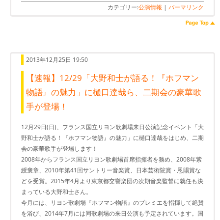
カテゴリー:
公演情報
|
パーマリンク
2013年12月25日 19:50
【速報】12/29「大野和士が語る！『ホフマン
物語』の魅力」に樋口達哉ら、二期会の豪華歌
手が登場！
12月29日(日)、フランス国立リヨン歌劇場来日公演記念イベント「大
野和士が語る！『ホフマン物語』の魅力」に樋口達哉をはじめ、二期
会の豪華歌手が登場します！
2008年からフランス国立リヨン歌劇場首席指揮者を務め、2008年紫
綬褒章、2010年第41回サントリー音楽賞、日本芸術院賞・恩賜賞な
どを受賞。2015年4月より東京都交響楽団の次期音楽監督に就任も決
まっている大野和士さん。
今月には、リヨン歌劇場『ホフマン物語』のプレミエを指揮して絶賛
を浴び、2014年7月には同歌劇場の来日公演も予定されています。国