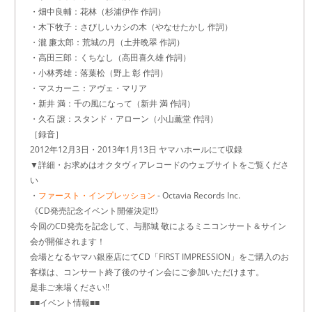
・畑中良輔：花林（杉浦伊作 作詞）
・木下牧子：さびしいカシの木（やなせたかし 作詞）
・瀧 廉太郎：荒城の月（土井晩翠 作詞）
・高田三郎：くちなし（高田喜久雄 作詞）
・小林秀雄：落葉松（野上 彰 作詞）
・マスカーニ：アヴェ・マリア
・新井 満：千の風になって（新井 満 作詞）
・久石 譲：スタンド・アローン（小山薫堂 作詞）
［録音］
2012年12月3日・2013年1月13日 ヤマハホールにて収録
▼詳細・お求めはオクタヴィアレコードのウェブサイトをご覧くださ
い
・
ファースト・インプレッション
- Octavia Records Inc.
《CD発売記念イベント開催決定!!》
今回のCD発売を記念して、与那城 敬によるミニコンサート＆サイン
会が開催されます！
会場となるヤマハ銀座店にてCD「FIRST IMPRESSION」をご購入のお
客様は、コンサート終了後のサイン会にご参加いただけます。
是非ご来場ください!!
■■イベント情報■■