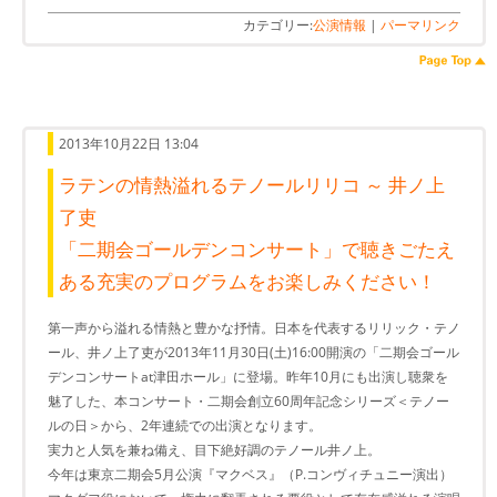
カテゴリー:
公演情報
|
パーマリンク
2013年10月22日 13:04
ラテンの情熱溢れるテノールリリコ ～ 井ノ上
了吏
「二期会ゴールデンコンサート」で聴きごたえ
ある充実のプログラムをお楽しみください！
第一声から溢れる情熱と豊かな抒情。日本を代表するリリック・テノ
ール、井ノ上了吏が2013年11月30日(土)16:00開演の「二期会ゴール
デンコンサートat津田ホール」に登場。昨年10月にも出演し聴衆を
魅了した、本コンサート・二期会創立60周年記念シリーズ＜テノー
ルの日＞から、2年連続での出演となります。
実力と人気を兼ね備え、目下絶好調のテノール井ノ上。
今年は東京二期会5月公演『マクベス』（P.コンヴィチュニー演出）