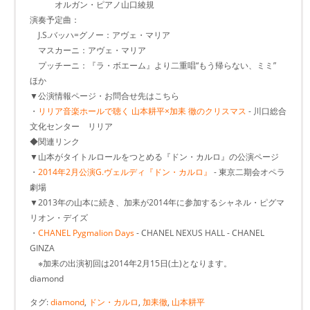
オルガン・ピアノ山口綾規
演奏予定曲：
J.S.バッハ=グノー：アヴェ・マリア
マスカーニ：アヴェ・マリア
プッチーニ：『ラ・ボエーム』より二重唱“もう帰らない、ミミ”
ほか
▼公演情報ページ・お問合せ先はこちら
・
リリア音楽ホールで聴く 山本耕平×加耒 徹のクリスマス
- 川口総合
文化センター リリア
◆関連リンク
▼山本がタイトルロールをつとめる『ドン・カルロ』の公演ページ
・
2014年2月公演G.ヴェルディ『ドン・カルロ』
- 東京二期会オペラ
劇場
▼2013年の山本に続き、加耒が2014年に参加するシャネル・ピグマ
リオン・デイズ
・
CHANEL Pygmalion Days
- CHANEL NEXUS HALL - CHANEL
GINZA
※加耒の出演初回は2014年2月15日(土)となります。
diamond
タグ:
diamond
,
ドン・カルロ
,
加耒徹
,
山本耕平