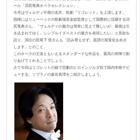
ール「沼尻竜典オペラセレクション」。
今月はヴェルディ中期の名作、歌劇『リゴレット』を上演します。
指揮にはリューベックの歌劇場音楽総監督として国際的に活躍する沼
尻竜典さん。「ヴェルディの魅力は簡単に見えて難しいが、最後は引
き込まれてゆく。シンプルイズベストの魅力を表現したい」と意欲を
語り、演出の田尾下 哲さんも「読み替えせず、楽譜の視覚化をめざ
します」とのこと。
このオペラの王道ともいえるスタンダードな作品を、最高の布陣で創
りあげてくれることでしょう。
さて今回はリゴレットの娘で悲劇のヒロインジルダ役で国内本格デビ
ューする、ソプラノの森谷真理をご紹介しましょう。