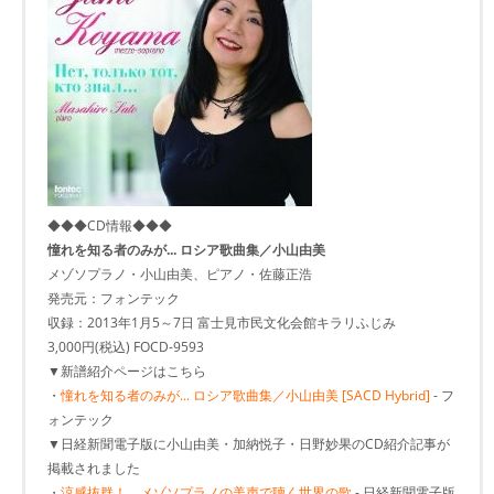
◆◆◆CD情報◆◆◆
憧れを知る者のみが... ロシア歌曲集／小山由美
メゾソプラノ・小山由美、ピアノ・佐藤正浩
発売元：フォンテック
収録：2013年1月5～7日 富士見市民文化会館キラリふじみ
3,000円(税込) FOCD-9593
▼新譜紹介ページはこちら
・
憧れを知る者のみが... ロシア歌曲集／小山由美 [SACD Hybrid]
- フ
ォンテック
▼日経新聞電子版に小山由美・加納悦子・日野妙果のCD紹介記事が
掲載されました
・
涼感抜群！ メゾソプラノの美声で聴く世界の歌
- 日経新聞電子版