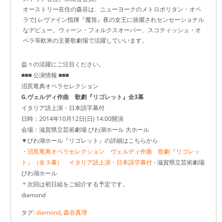
オーストリー在住の森谷は、ニューヨークのメトロポリタン・オペ
ラでJ.レヴァイン指揮『魔笛』夜の女王に抜擢されセンセーショナル
なデビュー。ウィーン・フォルクスオーパー、スコティッシュ・オ
ペラ等欧米の主要歌劇場で活躍していいます。
益々の活躍にご注目ください。
■■■ 公演情報 ■■■
沼尻竜典オペラセレクション
G.ヴェルディ作曲 歌劇『リゴレット』全3幕
イタリア語上演・日本語字幕付
日時：2014年10月12日(日) 14:00開演
会場：滋賀県立芸術劇場 びわ湖ホール 大ホール
▼びわ湖ホール『リゴレット』の詳細はこちらから
・
沼尻竜典オペラセレクション ヴェルディ作曲 歌劇『リゴレッ
ト』（全３幕） イタリア語上演・日本語字幕付
- 滋賀県立芸術劇場
びわ湖ホール
＊次回は初日組をご紹介する予定です。
diamond
タグ:
diamond
,
森谷真理