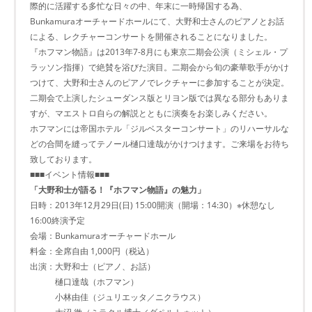
際的に活躍する多忙な日々の中、年末に一時帰国する為、
Bunkamuraオーチャードホールにて、大野和士さんのピアノとお話
による、レクチャーコンサートを開催されることになりました。
『ホフマン物語』は2013年7-8月にも東京二期会公演（ミシェル・プ
ラッソン指揮）で絶賛を浴びた演目。二期会から旬の豪華歌手がかけ
つけて、大野和士さんのピアノでレクチャーに参加することが決定。
二期会で上演したシューダンス版とリヨン版では異なる部分もありま
すが、マエストロ自らの解説とともに演奏をお楽しみください。
ホフマンには帝国ホテル「ジルベスターコンサート」のリハーサルな
どの合間を縫ってテノール樋口達哉がかけつけます。ご来場をお待ち
致しております。
■■■イベント情報■■■
「大野和士が語る！『ホフマン物語』の魅力」
日時：2013年12月29日(日) 15:00開演（開場：14:30）※休憩なし
16:00終演予定
会場：Bunkamuraオーチャードホール
料金：全席自由 1,000円（税込）
出演：大野和士（ピアノ、お話）
樋口達哉（ホフマン）
小林由佳（ジュリエッタ／ニクラウス）