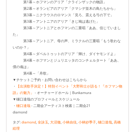
第1幕～ホフマンのアリア「クラインザックの物語」
第2幕～オランピアのアリア「クマシデ並木の鳥たちから」
第3幕～ニクラウスのロマンス「見ろ、震える弓の下で」
第3幕～アントニアのアリア「きじ鳩は逃げた」
第3幕～アントニアとホフマンの二重唱「ああ、信じていまし
た」
第3幕～アントニア、母の声、ミラクルの三重唱「もう歌わな
いのか？」
第4幕～ダペルトゥットのアリア「輝け、ダイヤモンドよ」
第4幕～ホフマンとジュリエッタのコンチェルタート「ああ、
僕の魂は」
第4幕～「舟歌」
▼チケットご予約・お問い合わせはこちらから
・
【出演歌手決定！】特別イベント「大野和士が語る！『ホフマン物
語』の魅力」
- オーチャードホール｜Bunkamura
▼樋口達哉のプロフィールとスケジュール
・
樋口達哉
- 二期会アーティスト検索｜二期会21
diamond
タグ:
diamond
,
全詠玉
,
大沼徹
,
小林由佳
,
小林紗季子
,
樋口達哉
,
高橋
絵理