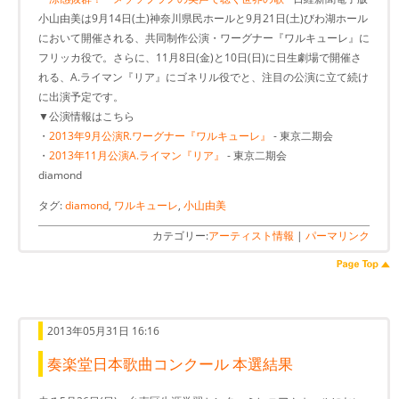
小山由美は9月14日(土)神奈川県民ホールと9月21日(土)びわ湖ホール
において開催される、共同制作公演・ワーグナー『ワルキューレ』に
フリッカ役で。さらに、11月8日(金)と10日(日)に日生劇場で開催さ
れる、A.ライマン『リア』にゴネリル役でと、注目の公演に立て続け
に出演予定です。
▼公演情報はこちら
・
2013年9月公演R.ワーグナー『ワルキューレ』
- 東京二期会
・
2013年11月公演A.ライマン『リア』
- 東京二期会
diamond
タグ:
diamond
,
ワルキューレ
,
小山由美
カテゴリー:
アーティスト情報
|
パーマリンク
2013年05月31日 16:16
奏楽堂日本歌曲コンクール 本選結果