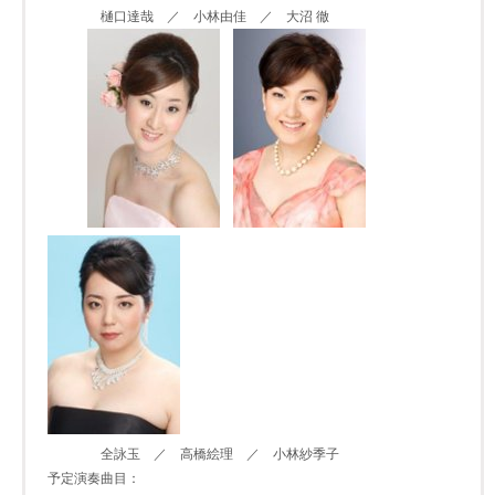
樋口達哉 ／ 小林由佳 ／ 大沼 徹
全詠玉 ／ 高橋絵理 ／ 小林紗季子
予定演奏曲目：