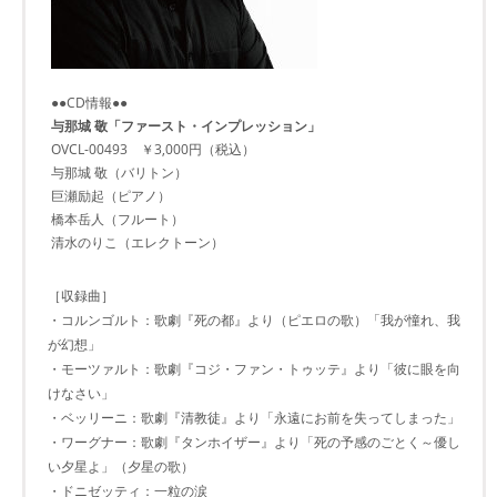
●●CD情報●●
与那城 敬「ファースト・インプレッション」
OVCL-00493 ￥3,000円（税込）
与那城 敬（バリトン）
巨瀬励起（ピアノ）
橋本岳人（フルート）
清水のりこ（エレクトーン）
［収録曲］
・コルンゴルト：歌劇『死の都』より（ピエロの歌）「我が憧れ、我
が幻想」
・モーツァルト：歌劇『コジ・ファン・トゥッテ』より「彼に眼を向
けなさい」
・ベッリーニ：歌劇『清教徒』より「永遠にお前を失ってしまった」
・ワーグナー：歌劇『タンホイザー』より「死の予感のごとく～優し
い夕星よ」（夕星の歌）
・ドニゼッティ：一粒の涙