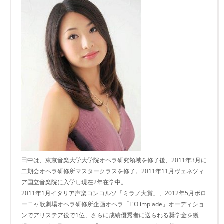
田中は、東京音楽大学大学院オペラ研究領域を修了後、2011年3月に
二期会オペラ研修所マスタークラスを修了。2011年11月ヴェネツィ
ア国立音楽院に入学し現在2年在学中。
2011年1月イタリア声楽コンコルソ「ミラノ大賞」、2012年5月ボロ
ーニャ歌劇場オペラ研修所企画オペラ「L'Olimpiade」オーディショ
ンでアリステア役で1位、さらに成績優秀者に送られる奨学金を獲