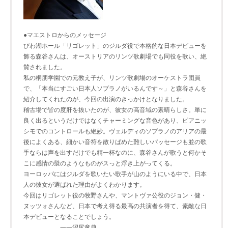
●マエストロからのメッセージ
びわ湖ホール「リゴレット」のジルダ役で本格的な日本デビューを
飾る森谷さんは、オーストリアのリンツ歌劇場でも同役を歌い、絶
賛されました。
私の桐朋学園での元教え子が、リンツ歌劇場のオーケストラ団員
で、「本当にすごい日本人ソプラノがいるんです～」と森谷さんを
紹介してくれたのが、今回の出演のきっかけとなりました。
稽古場で皆の度肝を抜いたのが、彼女の高音域の素晴らしさ。単に
良く出るというだけではなくチャーミングな音色があり、ピアニッ
シモでのコントロールも絶妙。ヴェルディのソプラノのアリアの最
後によくある、細かい音符を散りばめた難しいパッセージも並の歌
手ならは声を出すだけでも精一杯なのに、森谷さんが歌うと何かそ
こに感情の襞のようなものがスっと浮き上がってくる。
ヨーロッパにはジルダを歌いたい歌手が山のようにいる中で、日本
人の彼女が選ばれた理由がよくわかります。
今回はリゴレット役の牧野さんや、マントヴァ公役のジョン・健・
ヌッツォさんなど、日本で考え得る最高の共演者を得て、素敵な日
本デビューとなることでしょう。
――沼尻竜典