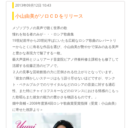
2013年09月12日 10:43
小山由美がソロＣＤをリリース
メゾソプラノの美声で聴く世界の歌
憧れを知る者のみが・・・ロシア歌曲集
19世紀前半から20世紀半ばにいたる広範なロシア歌曲のレパートリ
ーからとくに有名な作品を選び、小山由美が艶やかで深みのある美声
と豊かな表現力で魅了する一枚。
藝大声楽科とジュリアード音楽院ピアノ伴奏科修士課程をも修了して
活躍する佐藤正浩のピアノで。
２人の見事な芸術創造の力に圧倒される仕上がりとなっています。
「彼女の輝かしいステージはもう語り尽せないほどですが、サンク
ト・ペテルブルクでのリサイタルなどのロシアの音楽に対する適応
性、また特にチャイコフスキーなどのロマンスにおける情感のこもっ
た歌唱もまた彼女の能力の豊かさを物語るものです。」
畑中良輔＜2008年度第4回ロシヤ歌曲賞受賞指揮（受賞：小山由美）
に寄せた祝辞より＞