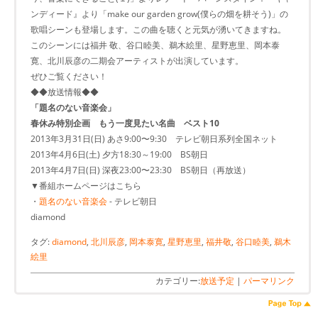
ンディード』より「make our garden grow(僕らの畑を耕そう)」の
歌唱シーンも登場します。この曲を聴くと元気が湧いてきますね。
このシーンには福井 敬、谷口睦美、鵜木絵里、星野恵里、岡本泰
寛、北川辰彦の二期会アーティストが出演しています。
ぜひご覧ください！
◆◆放送情報◆◆
「題名のない音楽会」
春休み特別企画 もう一度見たい名曲 ベスト10
2013年3月31日(日) あさ9:00〜9:30 テレビ朝日系列全国ネット
2013年4月6日(土) 夕方18:30～19:00 BS朝日
2013年4月7日(日) 深夜23:00〜23:30 BS朝日（再放送）
▼番組ホームページはこちら
・
題名のない音楽会
- テレビ朝日
diamond
タグ:
diamond
,
北川辰彦
,
岡本泰寛
,
星野恵里
,
福井敬
,
谷口睦美
,
鵜木
絵里
カテゴリー:
放送予定
|
パーマリンク