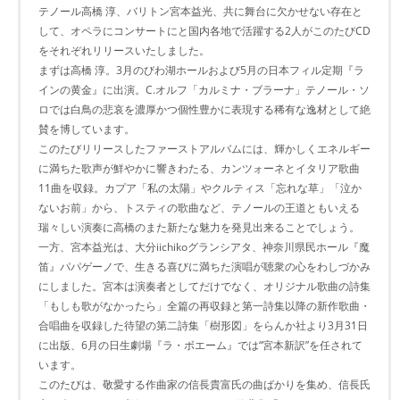
テノール高橋 淳、バリトン宮本益光、共に舞台に欠かせない存在と
して、オペラにコンサートにと国内各地で活躍する2人がこのたびCD
をそれぞれリリースいたしました。
まずは高橋 淳。3月のびわ湖ホールおよび5月の日本フィル定期『ラ
インの黄金』に出演。C.オルフ「カルミナ・ブラーナ」テノール・ソ
ロでは白鳥の悲哀を濃厚かつ個性豊かに表現する稀有な逸材として絶
賛を博しています。
このたびリリースしたファーストアルバムには、輝かしくエネルギー
に満ちた歌声が鮮やかに響きわたる、カンツォーネとイタリア歌曲
11曲を収録。カプア「私の太陽」やクルティス「忘れな草」「泣か
ないお前」から、トスティの歌曲など、テノールの王道ともいえる
瑞々しい演奏に高橋のまた新たな魅力を発見出来ることでしょう。
一方、宮本益光は、大分iichikoグランシアタ、神奈川県民ホール『魔
笛』パパゲーノで、生きる喜びに満ちた演唱が聴衆の心をわしづかみ
にしました。宮本は演奏者としてだけでなく、オリジナル歌曲の詩集
「もしも歌がなかったら」全篇の再収録と第一詩集以降の新作歌曲・
合唱曲を収録した待望の第二詩集「樹形図」をらんか社より3月31日
に出版、6月の日生劇場『ラ・ボエーム』では“宮本新訳”を任されて
います。
このたびは、敬愛する作曲家の信長貴富氏の曲ばかりを集め、信長氏