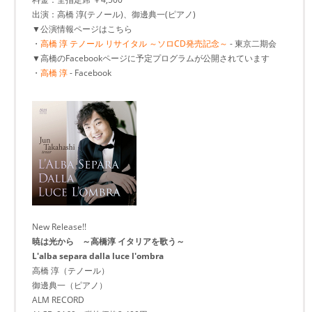
出演：高橋 淳(テノール)、御邊典一(ピアノ)
▼公演情報ページはこちら
・
高橋 淳 テノール リサイタル ～ソロCD発売記念～
- 東京二期会
▼高橋のFacebookページに予定プログラムが公開されています
・
高橋 淳
- Facebook
New Release!!
暁は光から ～高橋淳 イタリアを歌う～
L'alba separa dalla luce l'ombra
高橋 淳（テノール）
御邊典一（ピアノ）
ALM RECORD