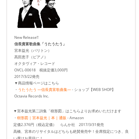
New Release!!
信長貴富歌曲集「うたうたう」
宮本益光（バリトン）
髙田恵子（ピアノ）
オクタヴィア・レコード
OVCL-00618 税抜定価3,000円
2017/3/22発売
▼商品情報ページはこちら
・
うたうたう ―信長貴富歌曲集―
- ショップ【WEB SHOP】
Octavia Records Inc.
▼宮本益光第二詩集「樹形図」はこちらよりお求めいただけます
・
樹形図 | 宮本益光 | 本 | 通販
- Amazon
定価2.376円（税込定価） らんか社 2017/3/31発売
高橋、宮本のリサイタルはどちらも絶賛発売中！全席指定につき、良
い席はお早目に！