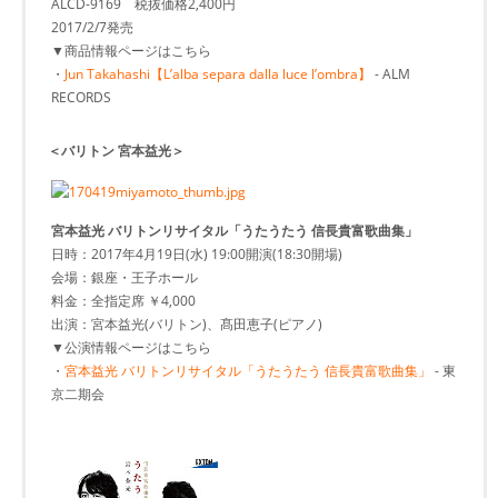
ALCD-9169 税抜価格2,400円
2017/2/7発売
▼商品情報ページはこちら
・
Jun Takahashi【L’alba separa dalla luce l’ombra】
- ALM
RECORDS
＜バリトン 宮本益光＞
宮本益光 バリトンリサイタル「うたうたう 信長貴富歌曲集」
日時：2017年4月19日(水) 19:00開演(18:30開場)
会場：銀座・王子ホール
料金：全指定席 ￥4,000
出演：宮本益光(バリトン)、髙田恵子(ピアノ)
▼公演情報ページはこちら
・
宮本益光 バリトンリサイタル「うたうたう 信長貴富歌曲集」
- 東
京二期会