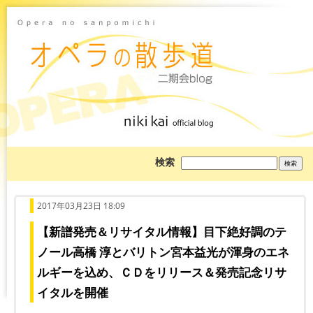
ブ
検索
ロ
グ
を
検
索:
2017年03月23日 18:09
【新譜発売＆リサイタル情報】目下絶好調のテ
ノール高橋 淳とバリトン宮本益光が渾身のエネ
ルギーを込め、ＣＤをリリース＆発売記念リサ
イタルを開催