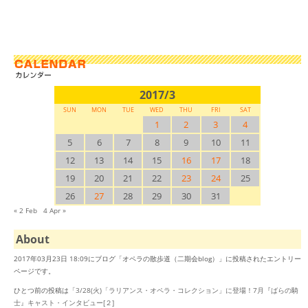
2017/3
SUN
MON
TUE
WED
THU
FRI
SAT
1
2
3
4
5
6
7
8
9
10
11
12
13
14
15
16
17
18
19
20
21
22
23
24
25
26
27
28
29
30
31
« 2 Feb
4 Apr »
About
2017年03月23日 18:09にブログ「オペラの散歩道（二期会blog）」に投稿されたエントリー
ページです。
ひとつ前の投稿は「
3/28(火)「ラリアンス・オペラ・コレクション」に登場！7月『ばらの騎
士』キャスト・インタビュー[２]