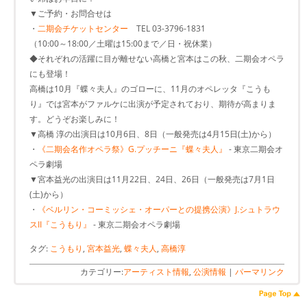
▼ご予約・お問合せは
・
二期会チケットセンター
TEL 03-3796-1831
（10:00～18:00／土曜は15:00まで／日・祝休業）
◆それぞれの活躍に目が離せない高橋と宮本はこの秋、二期会オペラ
にも登場！
高橋は10月『蝶々夫人』のゴローに、11月のオペレッタ『こうも
り』では宮本がファルケに出演が予定されており、期待が高まりま
す。どうぞお楽しみに！
▼高橋 淳の出演日は10月6日、8日（一般発売は4月15日(土)から）
・
《二期会名作オペラ祭》G.プッチーニ『蝶々夫人』
- 東京二期会オ
ペラ劇場
▼宮本益光の出演日は11月22日、24日、26日（一般発売は7月1日
(土)から）
・
《ベルリン・コーミッシェ・オーパーとの提携公演》J.シュトラウ
スII『こうもり』
- 東京二期会オペラ劇場
タグ:
こうもり
,
宮本益光
,
蝶々夫人
,
高橋淳
カテゴリー:
アーティスト情報
,
公演情報
|
パーマリンク