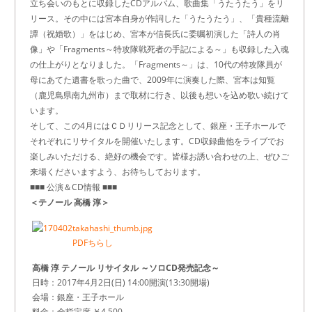
立ち会いのもとに収録したCDアルバム、歌曲集「うたうたう」をリ
リース。その中には宮本自身が作詞した「うたうたう」、「貴種流離
譚（祝婚歌）」をはじめ、宮本が信長氏に委嘱初演した「詩人の肖
像」や「Fragments～特攻隊戦死者の手記による～」も収録した入魂
の仕上がりとなりました。「Fragments～」は、10代の特攻隊員が
母にあてた遺書を歌った曲で、2009年に演奏した際、宮本は知覧
（鹿児島県南九州市）まで取材に行き、以後も想いを込め歌い続けて
います。
そして、この4月にはＣＤリリース記念として、銀座・王子ホールで
それぞれにリサイタルを開催いたします。CD収録曲他をライブでお
楽しみいただける、絶好の機会です。皆様お誘い合わせの上、ぜひご
来場くださいますよう、お待ちしております。
■■■ 公演＆CD情報 ■■■
＜テノール 高橋 淳＞
PDFちらし
高橋 淳 テノール リサイタル ～ソロCD発売記念～
日時：2017年4月2日(日) 14:00開演(13:30開場)
会場：銀座・王子ホール
料金：全指定席 ￥4,500