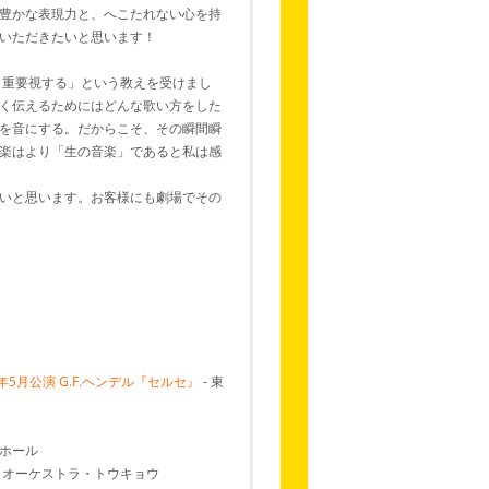
豊かな表現力と、へこたれない心を持
いただきたいと思います！
り重要視する」という教えを受けまし
く伝えるためにはどんな歌い方をした
を音にする。だからこそ、その瞬間瞬
楽はより「生の音楽」であると私は感
いと思います。お客様にも劇場でその
5月公演 G.F.ヘンデル『セルセ』
- 東
大ホール
・オーケストラ・トウキョウ