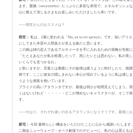
ます。愛嬌（vezzosetto）たっぷりに多彩な表現で、エネルギッシ
心に燃えて演じるさまをお楽しみいただけましたら幸いです。
――雨笠さんのおススメは？
雨笠：
私は、2幕に歌われる「No, se tu mi sprezzi」です。短
にしてきた本質や人間臭さが見える曲だと思います。
この曲は姉の恋人であるアルサメーネを手に入れるための策略が失敗に
「たとえあなたが私を軽蔑したって、死にたいとは思わない。私の美し
いくらでも見つかるわ」
と歌いますが、言葉とは裏腹にその旋律は縫うように蛇行したり、跳躍
律です。ここに彼女の隠しきれない本心が現れているように私は感じま
うような感覚を抱いています。
プライドの高いアタランタですが、最後は弱さが垣間見えてしまう。実
くはないけれど・・・・・・どこか憎めないキャラクターが、そこで表
す。
――やはり、それぞれ違いの出るアタランタになりそうです。最後にお
新宅：
今回 素晴らしい機会をいただけたことに心から感謝いたします
二期会ニューウェーブ・オペラ劇場でのデビューに、私の心は震えるば