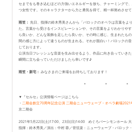
セまでをも巻き込むほどの力強いエネルギーを放ち、チャーミングで、
つ女性です。そのキャラクターから力と勇気を得て、精一杯努めさせて
雨笠：
先日、指揮の鈴木秀美さんから「バロックのオペラは言葉をよ
た。言葉から受けるインスピレーションや、その言葉をよりわかりやす
ら良いか、どんな装飾を足したら良いか、その時に感じ、生まれたもの
間の感じ方によって違うものが生まれる。それが面白い！バロックの音
じております。
公演当日フレッシュな音楽を生み出せるよう、作品に向き合っていきた
瞬間に立ち会っていただけましたら幸いです♪
雨笠・新宅：
みなさまのご来場をお待ちしております！
＊ ＊ ＊
▼『セルセ』公演情報ページはこちら
・
二期会創立70周年記念公演 二期会ニューウェーブ・オペラ劇場2021年
京二期会
2021年5月22日(土)17:00、23日(日)14:00 めぐろパーシモンホール 
指揮：鈴木秀美／演出：中村 蓉／管弦楽：ニューウェーブ・バロック