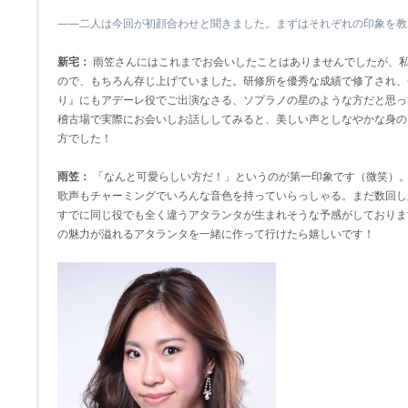
――二人は今回が初顔合わせと聞きました。まずはそれぞれの印象を教
新宅：
雨笠さんにはこれまでお会いしたことはありませんでしたが、私
ので、もちろん存じ上げていました。研修所を優秀な成績で修了され、
り』にもアデーレ役でご出演なさる、ソプラノの星のような方だと思っ
稽古場で実際にお会いしお話ししてみると、美しい声としなやかな身の
方でした！
雨笠：
「なんと可愛らしい方だ！」というのが第一印象です（微笑）
歌声もチャーミングでいろんな音色を持っていらっしゃる。まだ数回し
すでに同じ役でも全く違うアタランタが生まれそうな予感がしておりま
の魅力が溢れるアタランタを一緒に作って行けたら嬉しいです！