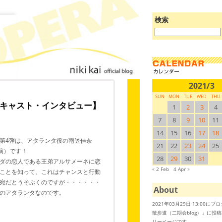
検索
ブ
ロ
グ
を
検
索:
2021/3
SUN
MON
TUE
WED
THU
キャスト・インタビュー】
1
2
3
4
7
8
9
10
11
14
15
16
17
18
第4弾は、アタランタ役の雨笠佳奈
21
22
23
24
25
出演）です！
28
29
30
31
ダの恋人である王弟アルサメーネに恋
« 2 Feb
4 Apr »
ことを知って、これはチャンスと行動
宛だとうそぶくのですが・・・・・・
About
のアタランタなのです。
2021年03月29日 13:00に
散歩道（二期会blog）」に投
リーページです。