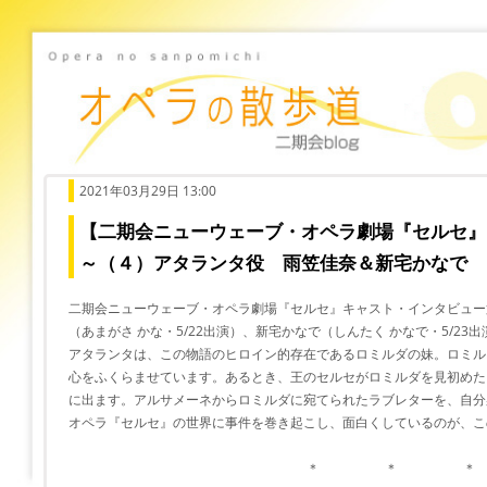
2021年03月29日 13:00
【二期会ニューウェーブ・オペラ劇場『セルセ』
～（４）アタランタ役 雨笠佳奈＆新宅かなで
二期会ニューウェーブ・オペラ劇場『セルセ』キャスト・インタビュー
（あまがさ かな・5/22出演）、新宅かなで（しんたく かなで・5/23
アタランタは、この物語のヒロイン的存在であるロミルダの妹。ロミル
心をふくらませています。あるとき、王のセルセがロミルダを見初めた
に出ます。アルサメーネからロミルダに宛てられたラブレターを、自分
オペラ『セルセ』の世界に事件を巻き起こし、面白くしているのが、こ
＊ ＊ ＊