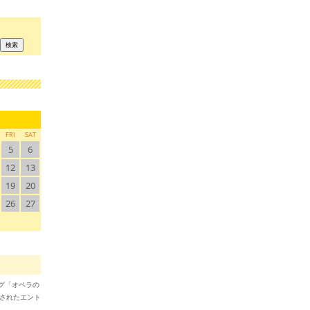
FRI
SAT
5
6
12
13
19
20
26
27
ブログ「オペラの
稿されたエント