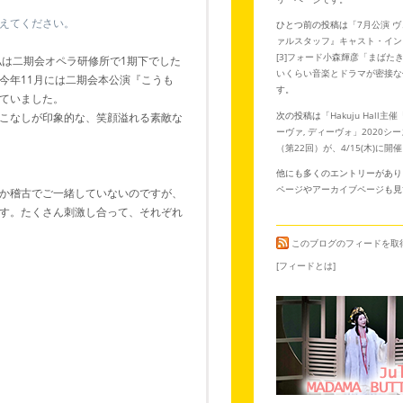
えてください。
ひとつ前の投稿は「
7月公演 
ァルスタッフ』キャスト・イン
[3]フォード小森輝彦「まばた
は二期会オペラ研修所で1期下でした
いくらい音楽とドラマが密接な
今年11月には二期会本公演『こうも
す。
ていました。
次の投稿は「
Hakuju Hall
こなしが印象的な、笑顔溢れる素敵な
ーヴァ, ディーヴォ」2020シ
（第22回）が、4/15(木)に開
他にも多くのエントリーがあり
。
ページ
や
アーカイブページ
も見
か稽古でご一緒していないのですが、
す。たくさん刺激し合って、それぞれ
このブログのフィードを取
[フィードとは]