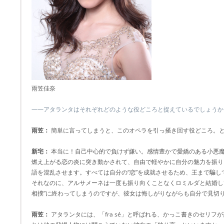
雨笠佳奈
――アタランタはそれぞれどのような役どころと捉えているでしょうか
雨笠：
簡単に言ってしまうと、このオペラを引っ掻き回す役どころ。
新宅：
本当に！自己中心的で負けず嫌い。感情豊かで愛嬌のある小悪魔
燃え上がる恋の炎に突き動かされて、自由で軽やかに自分の魅力を振り
語を混乱させます。すべては自分の“恋”を成就させるため、王まで騙し
それなのに、アルサメーネは一度も振り向くことなくロミルダと結婚し
相撲”に終わってしまうのですが、彼女は悔しがりながらも自分で見切
雨笠：
アタランタには、「fra sé」と呼ばれる、かっこ書きのセリフ