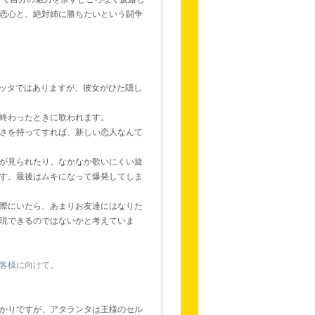
ュな恋心と、絶対姉に勝ちたいという闘争
いアリエッタではありますが、彼女がひた隠し
終わったときに歌われます。
さを持ってすれば、新しい恋人なんて
が見られたり。なかなか歌いにくい旋
す。最後はムキになって爆発してしま
際にいたら、あまりお友達にはなりた
現できるのではないかと考えていま
客様に向けて。
。
かりですが、アタランタは王様のセル