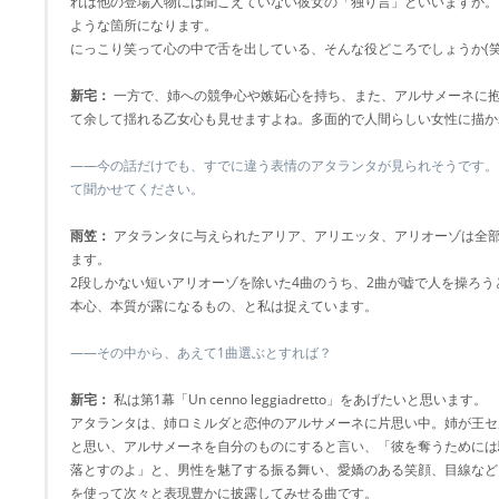
れは他の登場人物には聞こえていない彼女の「独り言」といいますか。
ような箇所になります。
にっこり笑って心の中で舌を出している、そんな役どころでしょうか(笑
新宅：
一方で、姉への競争心や嫉妬心を持ち、また、アルサメーネに
て余して揺れる乙女心も見せますよね。多面的で人間らしい女性に描か
――今の話だけでも、すでに違う表情のアタランタが見られそうです。
て聞かせてください。
雨笠：
アタランタに与えられたアリア、アリエッタ、アリオーゾは全部
ます。
2段しかない短いアリオーゾを除いた4曲のうち、2曲が嘘で人を操ろう
本心、本質が露になるもの、と私は捉えています。
――その中から、あえて1曲選ぶとすれば？
新宅：
私は第1幕「Un cenno leggiadretto」をあげたいと思います。
アタランタは、姉ロミルダと恋仲のアルサメーネに片思い中。姉が王セ
と思い、アルサメーネを自分のものにすると言い、「彼を奪うためには
落とすのよ」と、男性を魅了する振る舞い、愛嬌のある笑顔、目線など
を使って次々と表現豊かに披露してみせる曲です。