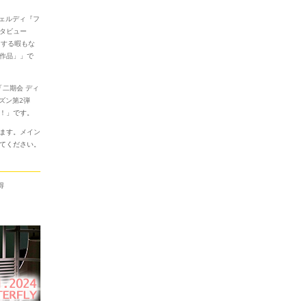
ヴェルディ『フ
タビュー
きする暇もな
作品」
」で
主催「二期会 ディ
ーズン第2弾
催！
」です。
ます。
メイン
てください。
得