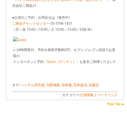
式会社二期会21
●公演のご予約・お問合せは《発売中》
二期会チケットセンター
03-3796-1831
（月～金 10:00～18:00／土 10:00～15:00／日祝 休）
←24時間受付、予約＆発券手数料0円、セブン-イレブン店頭でお受
取の
インターネット予約「
Gettii（ゲッティ）
」も是非ご利用ください!!
タグ:
ハンサム四兄弟
,
与那城敬
,
加耒徹
,
宮本益光
,
近藤圭
カテゴリー:
公演情報
|
パーマリンク