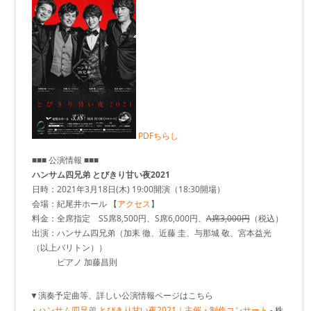
PDFちらし
■■■ 公演情報 ■■■
ハンサム四兄弟 とびきり甘い夜2021
日時：2021年3月18日(木) 19:00開演（18:30開場）
会場：紀尾井ホール 【
アクセス
】
料金：全席指定 SS席8,500円、S席6,000円、
A席3,000円
（税込）
出演：ハンサム四兄弟（加耒 徹、近藤 圭、与那城 敬、宮本益光
（以上バリトン））
ピアノ 加藤昌則
▼演奏予定曲等、詳しい公演情報ページはこちら
・
ハンサム四兄弟 とびきり甘い夜2021｜主催・制作コンサート
- 株