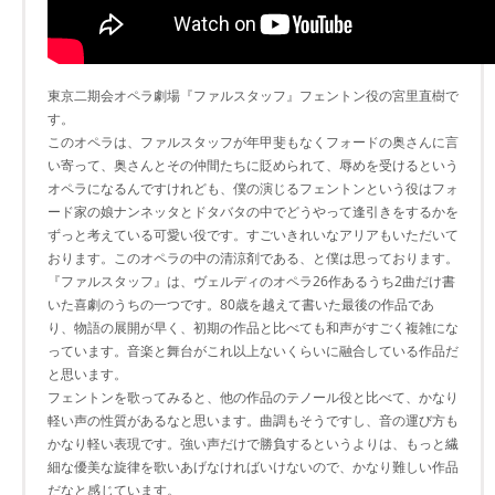
東京二期会オペラ劇場『ファルスタッフ』フェントン役の宮里直樹で
す。
このオペラは、ファルスタッフが年甲斐もなくフォードの奥さんに言
い寄って、奥さんとその仲間たちに貶められて、辱めを受けるという
オペラになるんですけれども、僕の演じるフェントンという役はフォ
ード家の娘ナンネッタとドタバタの中でどうやって逢引きをするかを
ずっと考えている可愛い役です。すごいきれいなアリアもいただいて
おります。このオペラの中の清涼剤である、と僕は思っております。
『ファルスタッフ』は、ヴェルディのオペラ26作あるうち2曲だけ書
いた喜劇のうちの一つです。80歳を越えて書いた最後の作品であ
り、物語の展開が早く、初期の作品と比べても和声がすごく複雑にな
っています。音楽と舞台がこれ以上ないくらいに融合している作品だ
と思います。
フェントンを歌ってみると、他の作品のテノール役と比べて、かなり
軽い声の性質があるなと思います。曲調もそうですし、音の運び方も
かなり軽い表現です。強い声だけで勝負するというよりは、もっと繊
細な優美な旋律を歌いあげなければいけないので、かなり難しい作品
だなと感じています。