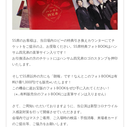
SS席のお客様は、当日場内ロビーの特典引き換えカウンターにてチ
ケットをご提示の上、お受取ください。SS席特典フォトBOOKはハン
サム四兄弟の直筆サイン入りです！
お引換済みの方のチケットにはハンサム四兄弟ロゴのスタンプを押印
いたします。
そしてSS席以外の方にも「朗報」です！なんとこのフォトBOOKは有
料(1冊1,000円)でも販売※いたします！
この機会に超お宝版のフォトBOOKをぜひ手に入れてください！
（※…有料販売分のフォトBOOKには直筆サインは入りません）
さて、ご周知いただいておりますように、当公演は新型コロナウイル
ス感染対策を行って開催させていただきます。
会場内ではマスクご着用、ご入場時の検温・手指消毒、来場者カード
のご提出等、ご協力をお願いします。