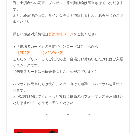
尚、出演者への花束、プレゼント等の贈り物は辞退させていただきま
す。
また、終演後の面会、サイン会等は実施致しません。あらかじめご了
承ください。
詳しい感染対策情報は
公演情報ページ
をご覧ください。
▼「来場者カード」の事前ダウンロードはこちらから
・
【PDF版】
・
【MS Word版】
こちらをプリントしてご記入の上、会場にお持ちいただければご入場
がスムーズです。
（来場者カードは当日会場にもご用意がございます）
ハンサム四兄弟たちは現在、公演に向けて順調にリハーサルを重ねて
います。
公演に駆け付けてくださった皆様に最高のパフォーマンスをお届けい
たしますので、どうぞご期待ください！
＊ ＊ ＊