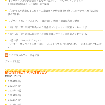
イリーナ・ブルック新演出！ビゼー『カルメン』＜ワールドプレミエ＞
2月20日(木)開幕！〜公演当日のご案内
プログラムが決定しました！～二期会オペラ研修所 第68期マスタークラス修了試演会
(2/26開催)
ソプラノ チョン・ウォルソン（田月仙）、勲章・旭日単光章を受章
11月15日「第101回二期会オペラ研修所コンサート」出演者メッセージ（3）
11月15日「第101回二期会オペラ研修所コンサート」出演者メッセージ（2）
10月24日、ワールドプレミエ！
ペーター・コンヴィチュニー演出、R.シュトラウス『影のない女』～公演当日のごあんな
い
このブログのフィードを取得
[フィードとは]
2026年01月
2025年11月
2025年10月
2025年02月
2024年11月
2024年10月