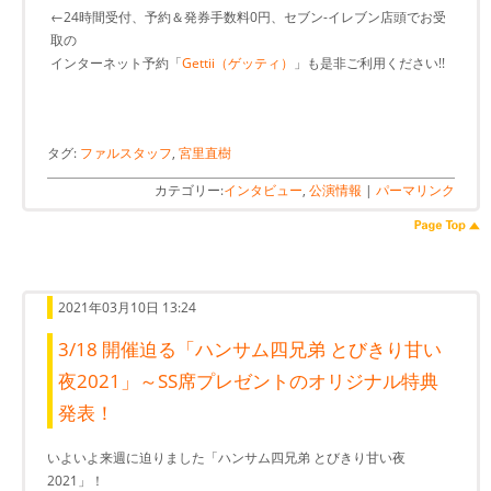
←24時間受付、予約＆発券手数料0円、セブン-イレブン店頭でお受
取の
インターネット予約「
Gettii（ゲッティ）
」も是非ご利用ください!!
タグ:
ファルスタッフ
,
宮里直樹
カテゴリー:
インタビュー
,
公演情報
|
パーマリンク
2021年03月10日 13:24
3/18 開催迫る「ハンサム四兄弟 とびきり甘い
夜2021」～SS席プレゼントのオリジナル特典
発表！
いよいよ来週に迫りました「ハンサム四兄弟 とびきり甘い夜
2021」！