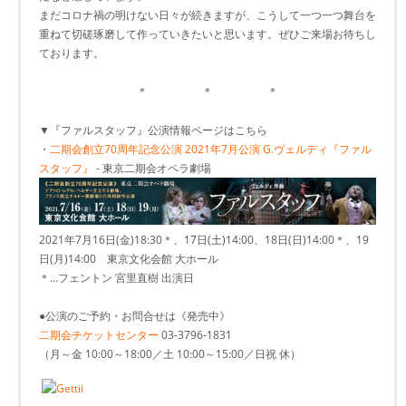
まだコロナ禍の明けない日々が続きますが、こうして一つ一つ舞台を
重ねて切磋琢磨して作っていきたいと思います。ぜひご来場お待ちし
ております。
＊ ＊ ＊
▼『ファルスタッフ』公演情報ページはこちら
・
二期会創立70周年記念公演 2021年7月公演 G.ヴェルディ『ファル
スタッフ』
- 東京二期会オペラ劇場
2021年7月16日(金)18:30＊、17日(土)14:00、18日(日)14:00＊、19
日(月)14:00 東京文化会館 大ホール
＊…フェントン 宮里直樹 出演日
●公演のご予約・お問合せは《発売中》
二期会チケットセンター
03-3796-1831
（月～金 10:00～18:00／土 10:00～15:00／日祝 休）