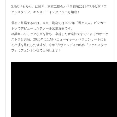
5月の『セルセ』に続き、東京二期会オペラ劇場2021年7月公演『フ
ァルスタッフ』キャスト・インタビューも始動！
最初に登場するのは、東京二期会では2017年『蝶々夫人』ピンカー
トンでデビューしたテノール宮里直樹です。
格調高いリリックな声を持ち、卓越した音楽性ですでに多くのオーケ
ストラと共演。2020年にはNHKニューイヤーオペラコンサートにも
初出演を果たした俊才が、今年7月ヴェルディの名作『ファルスタッ
フ』にフェントン役で出演します！