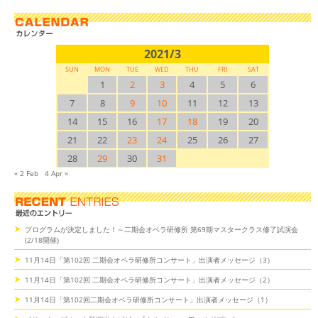
2021/3
SUN
MON
TUE
WED
THU
FRI
SAT
1
2
3
4
5
6
7
8
9
10
11
12
13
14
15
16
17
18
19
20
21
22
23
24
25
26
27
28
29
30
31
« 2 Feb
4 Apr »
プログラムが決定しました！～二期会オペラ研修所 第69期マスタークラス修了試演会
(2/18開催)
11月14日「第102回 二期会オペラ研修所コンサート」出演者メッセージ（3）
11月14日「第102回 二期会オペラ研修所コンサート」出演者メッセージ（2）
11月14日「第102回二期会オペラ研修所コンサート」出演者メッセージ（1）