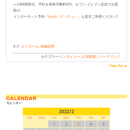
←24時間受付、予約＆発券手数料0円、セブン-イレブン店頭でお受
取の
インターネット予約「
Gettii（ゲッティ）
」も是非ご利用ください!!
タグ:
エドガール
,
高橋絵理
カテゴリー:
インタビュー
,
公演情報
|
パーマリンク
2022/2
SUN
MON
TUE
WED
THU
FRI
SAT
1
2
3
4
5