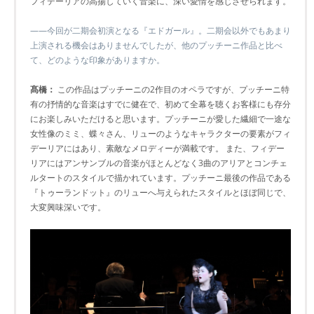
フィデーリアの高揚していく音楽に、深い愛情を感じさせられます。
――今回が二期会初演となる『エドガール』。二期会以外でもあまり
上演される機会はありませんでしたが、他のプッチーニ作品と比べ
て、どのような印象がありますか。
髙橋：
この作品はプッチーニの2作目のオペラですが、プッチーニ特
有の抒情的な音楽はすでに健在で、初めて全幕を聴くお客様にも存分
にお楽しみいただけると思います。プッチーニが愛した繊細で一途な
女性像のミミ、蝶々さん、リューのようなキャラクターの要素がフィ
デーリアにはあり、素敵なメロディーが満載です。 また、フィデー
リアにはアンサンブルの音楽がほとんどなく3曲のアリアとコンチェ
ルタートのスタイルで描かれています。プッチーニ最後の作品である
『トゥーランドット』のリューへ与えられたスタイルとほぼ同じで、
大変興味深いです。