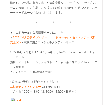
演されない作品に焦点を当てた大変貴重なシリーズです。ぜひプッチ
ーニの素晴らしい作品を、会場にてお楽しみ頂けたら嬉しいです。オ
ーチャードホールでお待ちしております。
＊ ＊ ＊
▼『エドガール』公演情報ページはこちら
・
2022年4月公演 G.プッチーニ『エドガール』＜セミ・ステージ形
式上演＞
- 東京二期会コンチェルタンテ・シリーズ
2022年4月23日(土)17:00＊、24日(日)14:00 Bunkamuraオーチャ
ードホール
指揮：アンドレア・バッティストーニ／管弦楽：東京フィルハーモニ
ー交響楽団
＊…フィデーリア 髙橋絵理 出演日
●公演のご予約・お問合せは《発売中》
二期会チケットセンター
03-3796-1831
（月～金 10:00～18:00／土 10:00～15:00／日祝 休）