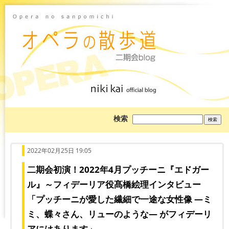
ブ
検索
ロ
グ
を
検
索:
2022年02月25日 19:05
二期会初演！2022年4月プッチーニ『エドガー
ル』～フィデーリア役髙橋絵理インタビュー
「プッチーニが愛した繊細で一途な女性像 ―ミ
ミ、蝶々さん、リューのような― がフィデーリ
アにはあります」