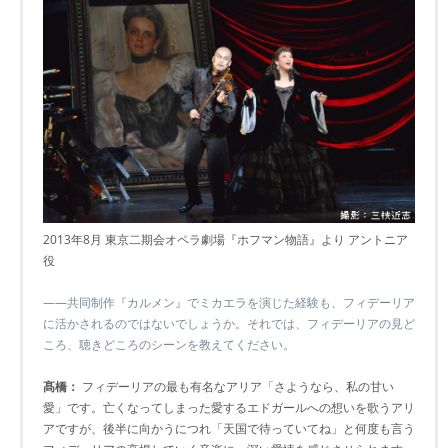
2013年8月 東京二期会オペラ劇場『ホフマン物語』より アントニア
役
――共同制作『カルメン』でミカエラを演じた経験も、フィデーリア
に活かされるのではないでしょうか。それでは、フィデーリアの見ど
ころ、聴きどころのシーンを教えてください。
髙橋：
フィデーリアの最も有名なアリア「さようなら、私の甘い
愛」です。亡くなってしまった愛するエドガールへの想いを歌うアリ
アですが、後半に向かうにつれ「天国で待っていてね」と何度も言う