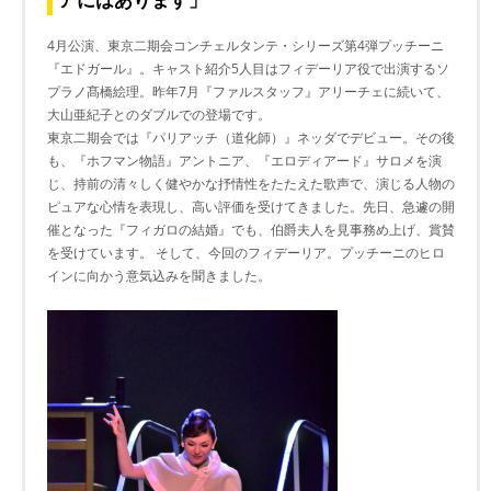
4月公演、東京二期会コンチェルタンテ・シリーズ第4弾プッチーニ
『エドガール』。キャスト紹介5人目はフィデーリア役で出演するソ
プラノ髙橋絵理。昨年7月『ファルスタッフ』アリーチェに続いて、
大山亜紀子とのダブルでの登場です。
東京二期会では『パリアッチ（道化師）』ネッダでデビュー。その後
も、『ホフマン物語』アントニア、『エロディアード』サロメを演
じ、持前の清々しく健やかな抒情性をたたえた歌声で、演じる人物の
ピュアな心情を表現し、高い評価を受けてきました。先日、急遽の開
催となった『フィガロの結婚』でも、伯爵夫人を見事務め上げ、賞賛
を受けています。 そして、今回のフィデーリア。プッチーニのヒロ
インに向かう意気込みを聞きました。