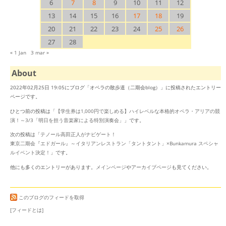
6
7
8
9
10
11
12
13
14
15
16
17
18
19
20
21
22
23
24
25
26
27
28
« 1 Jan
3 mar »
About
2022年02月25日 19:05にブログ「オペラの散歩道（二期会blog）」に投稿されたエントリー
ページです。
ひとつ前の投稿は「
【学生券は1,000円で楽しめる】ハイレベルな本格的オペラ・アリアの競
演！～3/3「明日を担う音楽家による特別演奏会」
」です。
次の投稿は「
テノール高田正人がナビゲート！
東京二期会『エドガール』～イタリアンレストラン「タントタント」×Bunkamura スペシャ
ルイベント決定！
」です。
他にも多くのエントリーがあります。
メインページ
や
アーカイブページ
も見てください。
このブログのフィードを取得
[フィードとは]