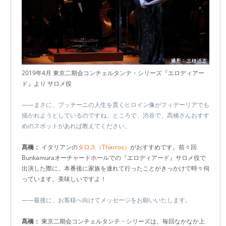
2019年4月 東京二期会コンチェルタンテ・シリーズ『エロディアー
ド』より サロメ役
――まさに、プッチーニの人生を貫くヒロイン像がフィデーリアでも
描かれようとしているのですね。ところで、渋谷で、髙橋さんおすす
めのスポットがあれば教えてください。
髙橋：
イタリアンの
タロス（Tharros）
がおすすめです。前々回
Bunkamuraオーチャードホールでの『エロディアード』サロメ役で
出演した際に、本番後に家族を連れて行ったことがきっかけで時々伺
っています。美味しいですよ！
――最後に、お客様へ向けてメッセージをお願いいたします。
髙橋：
東京二期会コンチェルタンテ・シリーズは、毎回なかなか上