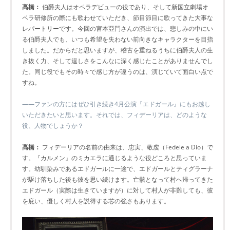
髙橋：
伯爵夫人はオペラデビューの役であり、そして新国立劇場オ
ペラ研修所の際にも歌わせていただき、節目節目に歌ってきた大事な
レパートリーです。今回の宮本亞門さんの演出では、悲しみの中にい
る伯爵夫人でも、いつも希望を失わない前向きなキャラクターを目指
しました。だからだと思いますが、稽古を重ねるうちに伯爵夫人の生
き抜く力、そして逞しさをこんなに深く感じたことがありませんでし
た。同じ役でもその時々で感じ方が違うのは、演じていて面白い点で
すね。
――ファンの方にはぜひ引き続き4月公演『エドガール』にもお越し
いただきたいと思います。それでは、フィデーリアは、どのような
役、人物でしょうか？
髙橋：
フィデーリアの名前の由来は、忠実、敬虔（Fedele a Dio）で
す。『カルメン』のミカエラに通じるような役どころと思っていま
す。幼馴染みであるエドガールに一途で、エドガールとティグラーナ
が駆け落ちした後も彼を思い続けます。亡骸となって村へ帰ってきた
エドガール（実際は生きていますが）に対して村人が非難しても、彼
を庇い、優しく村人を説得する芯の強さもあります。