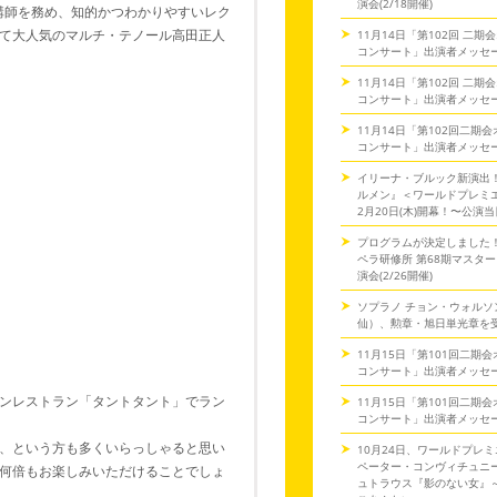
演会(2/18開催)
で講師を務め、知的かつわかりやすいレク
て大人気のマルチ・テノール高田正人
11月14日「第102回 二
コンサート」出演者メッセ
11月14日「第102回 二
コンサート」出演者メッセ
11月14日「第102回二期
コンサート」出演者メッセ
イリーナ・ブルック新演出
ルメン』＜ワールドプレミ
2月20日(木)開幕！〜公演
プログラムが決定しました
ペラ研修所 第68期マスタ
演会(2/26開催)
ソプラノ チョン・ウォルソ
仙）、勲章・旭日単光章を
11月15日「第101回二期
コンサート」出演者メッセ
ンレストラン「タントタント」でラン
11月15日「第101回二期
コンサート」出演者メッセ
、という方も多くいらっしゃると思い
10月24日、ワールドプレミ
ペーター・コンヴィチュニー
何倍もお楽しみいただけることでしょ
ュトラウス『影のない女』