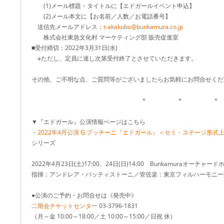
(1)メール標題・タイトルに【エドガールイベント申込】
(2)メール本文に【お名前／人数／お電話番号】
送信先メールアドレス：
t-akakubo@bunkamura.co.jp
株式会社東急文化村 マーケティング部 販売促進室
■受付締切：2022年3月31日(水)
※ただし、定員に達し次第受付終了とさせていただきます。
その他、ご不明な点、ご質問等がございましたらお気軽にお問合せくだ
＊ ＊ ＊
▼『エドガール』公演情報ページはこちら
・
2022年4月公演 G.プッチーニ『エドガール』＜セミ・ステージ形式
シリーズ
2022年4月23日(土)17:00、24日(日)14:00 Bunkamuraオーチャード
指揮：アンドレア・バッティストーニ／管弦楽：東京フィルハーモニー
●公演のご予約・お問合せは《発売中》
二期会チケットセンター
03-3796-1831
（月～金 10:00～18:00／土 10:00～15:00／日祝 休）