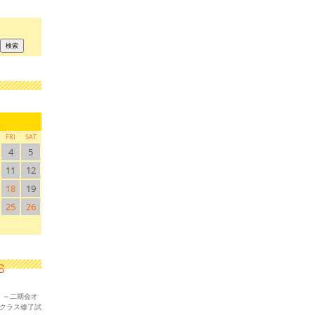
FRI
SAT
4
5
11
12
18
19
25
26
！～二期会オ
ークラス修了試