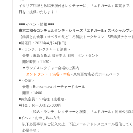
イタリア料理と歌唱実演付きレクチャーに、『エドガール』鑑賞まで、
日をご提供いたします！
■■■ イベント情報 ■■■
東京二期会コンチェルタンテ・シリーズ『エドガール』スペシャルプレ
【鑑賞とお食事＋オペラの見どころ解説トークサロン＋S席鑑賞チケッ
■開催日：2022年4月24日(日)
■＜ランチ、レクチャーと演奏＞
会場：東急百貨店 渋谷本店 ８階「タントタント」
開始時間：11:30～
▼ランチ＆レクチャー会場のご案内
・
タント タント ｜渋谷・本店
- 東急百貨店公式ホームページ
■＜公演＞
会場：Bunkamura オーチャードホール
開演：14:00
■募集定員：50名様（先着順）
■料金：お一人様 25,000円
（税込・ランチ、レクチャーと演奏、『エドガール』同日公演S
■イベントお申し込み方法
以下必要事項をご記入の上、下記メールアドレスにメール送信してく
必要事項：