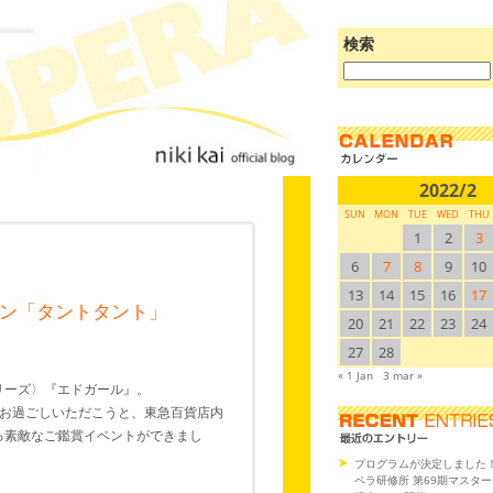
検索
ブ
ロ
グ
を
検
索:
2022/2
SUN
MON
TUE
WED
THU
1
2
3
6
7
8
9
10
13
14
15
16
17
ン「タントタント」
20
21
22
23
24
27
28
« 1 Jan
3 mar »
シリーズ〉『エドガール』。
お過ごしいただこうと、東急百貨店内
よる素敵なご鑑賞イベントができまし
プログラムが決定しました
ペラ研修所 第69期マスタ