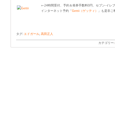
←24時間受付、予約＆発券手数料0円、セブン-イレ
インターネット予約「
Gettii（ゲッティ）
」も是非ご利
タグ:
エドガール
,
高田正人
カテゴリー: