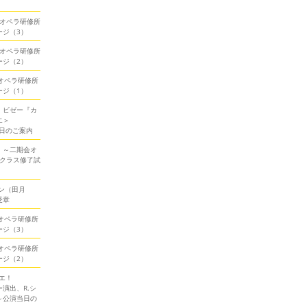
期会オペラ研修所
ージ（3）
期会オペラ研修所
ージ（2）
会オペラ研修所
ージ（1）
！ビゼー『カ
エ＞
当日のご案内
！～二期会オ
ークラス修了試
ン（田月
受章
会オペラ研修所
ージ（3）
会オペラ研修所
ージ（2）
エ！
演出、R.シ
～公演当日の