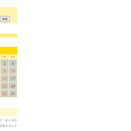
FRI
SAT
2
3
9
10
16
17
23
24
30
31
ブログ「オペラの
稿されたエント