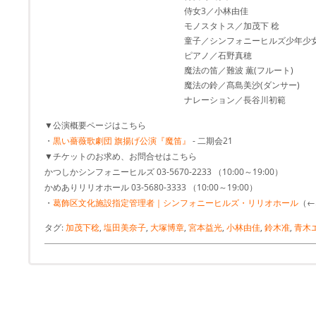
侍女3／小林由佳
モノスタトス／加茂下 稔
童子／シンフォニーヒルズ少年少女
ピアノ／石野真穂
魔法の笛／難波 薫(フルート)
魔法の鈴／髙島美沙(ダンサー)
ナレーション／長谷川初範
▼公演概要ページはこちら
・
黒い薔薇歌劇団 旗揚げ公演『魔笛』
- 二期会21
▼チケットのお求め、お問合せはこちら
かつしかシンフォニーヒルズ 03-5670-2233 （10:00～19:00）
かめありリリオホール 03-5680-3333 （10:00～19:00）
・
葛飾区文化施設指定管理者｜シンフォニーヒルズ・リリオホール
（←
タグ:
加茂下稔
,
塩田美奈子
,
大塚博章
,
宮本益光
,
小林由佳
,
鈴木准
,
青木