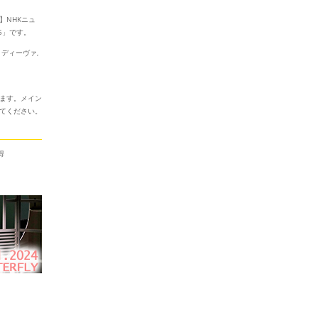
】NHKニュ
5
」です。
ディーヴァ,
ます。
メイン
てください。
得