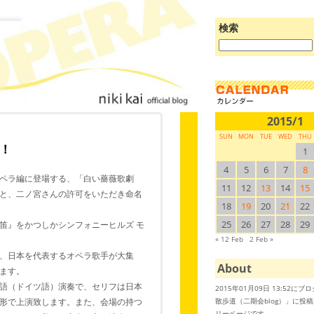
検索
ブ
ロ
グ
を
検
索:
2015/1
SUN
MON
TUE
WED
THU
！
1
4
5
6
7
8
ペラ編に登場する、「白い薔薇歌劇
11
12
13
14
15
と、二ノ宮さんの許可をいただき命名
18
19
20
21
22
25
26
27
28
29
笛』をかつしかシンフォニーヒルズ モ
« 12 Feb
2 Feb »
、日本を代表するオペラ歌手が大集
About
ます。
語（ドイツ語）演奏で、セリフは日本
2015年01月09日 13:52に
散歩道（二期会blog）」に投
形で上演致します。また、会場の持つ
リーページです。