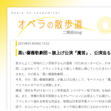
2015年01月09日 13:52
黒い薔薇歌劇団～旗上げ公演『魔笛』、公演迫る
皆さんよくご存知の二ノ宮知子さんの漫画「のだめカンタービレ」のオ
団」にあやかって、クラシックをより楽しく身近に感じていただきたい
された、その名も「黒い薔薇歌劇団」。
今月、その「黒い薔薇歌劇団」が旗上げ公演として、モーツァルト『魔
ーツァルトホールで上演致します。
構成・演出を手がけるバリトン宮本益光（パパゲーノ役で出演）を始め
結。また、俳優の長谷川初範さんをナレーションにお迎えしてお届けし
ファンタジー溢れる有名な作品を、歌唱は日本語字幕スーパー付きの原
語で、さらにナレーション付きと、オペラ初心者の方にもわかりやすい