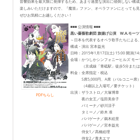
音響効果を最大限に発揮するため、あまり過度な演出に傾倒しない構成
楽しみいただけますので、『魔笛』ファン、オペラファンにとっても見
ぜひお気軽にお越しください！
■■■ 公演情報 ■■■
黒い薔薇歌劇団 旗揚げ公演 W.A.モー
～日本を代表するオペラ歌手たちによる、
構成・演出 宮本益光
日時：2015年1月17日(土) 15:00 開演(14
会場：かつしかシンフォニーヒルズ モー
（京成線「青砥駅」徒歩5分または「
料金：全席指定・税込
S席5,000円、A席（バルコニー席）4,
（4歳以上入場可／要チケット）
出演：ザラストロ／大塚博章
PDFちらし
夜の女王／塩田美奈子
パミーナ／砂川涼子
タミーノ／鈴木 准
パパゲーナ／鵜木絵里
パパゲーノ／宮本益光
侍女1／髙橋絵理
侍女2／青木エマ