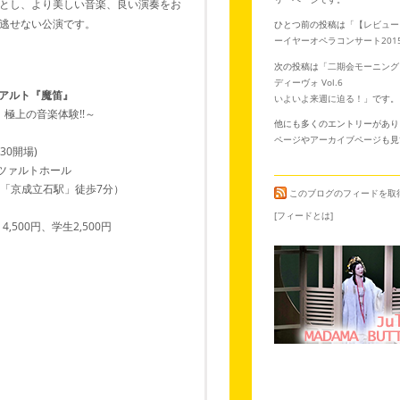
とし、より美しい音楽、良い演奏をお
逃せない公演です。
ひとつ前の投稿は「
【レビュー
ーイヤーオペラコンサート201
次の投稿は「
二期会モーニング 
ディーヴォ Vol.6
ツアルト『魔笛』
いよいよ来週に迫る！
」です。
極上の音楽体験!!～
他にも多くのエントリーがあり
ページ
や
アーカイブページ
も見
:30開場)
ツァルトホール
京成立石駅」徒歩7分）
このブログのフィードを取
[フィードとは]
500円、学生2,500円