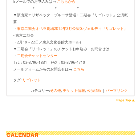
Eメールでのお申込みは→
こちらから
＊ ＊ ＊
▼演出家エリザベッタ・ブルーサ登場！二期会『リゴレット』公演概
要
・
東京二期会オペラ劇場2015年2月公演G.ヴェルディ『リゴレット』
- 東京二期会
（2月19～22日／東京文化会館大ホール）
▼二期会『リゴレット』のチケットお申込み・お問合せは
・
二期会チケットセンター
TEL：03-3796-1831 FAX：03-3796-4710
メールフォームからのお問合せは→
こちら
タグ:
リゴレット
カテゴリー:
その他
,
チケット情報
,
公演情報
|
パーマリンク