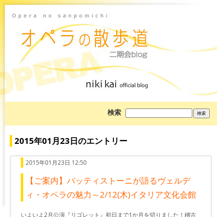
ブ
検索
ロ
グ
を
検
2015年01月23日のエントリー
索:
2015年01月23日 12:50
【ご案内】バッティストーニが語るヴェルデ
ィ・オペラの魅力～2/12(木)イタリア文化会館
いよいよ2月公演『リゴレット』初日まで1か月を切りました！稽古