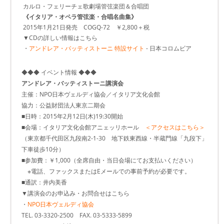
カルロ・フェリーチェ歌劇場管弦楽団＆合唱団
《イタリア・オペラ管弦楽・合唱名曲集》
2015年1月21日発売 COGQ-72 ￥2,800＋税
▼CDの詳しい情報はこちら
・
アンドレア・バッティストーニ 特設サイト
- 日本コロムビア
◆◆◆ イベント情報 ◆◆◆
アンドレア・バッティストーニ講演会
主催：NPO日本ヴェルディ協会／イタリア文化会館
協力：公益財団法人東京二期会
■日時：2015年2月12日(木)19:30開始
■会場：イタリア文化会館アニェッリホール
＜アクセスはこちら＞
（東京都千代田区九段南2-1-30 地下鉄東西線・半蔵門線「九段下」
下車徒歩10分）
■参加費：￥1,000（全席自由・当日会場にてお支払いください）
※電話、ファックスまたはEメールでの事前予約が必要です。
■通訳：井内美香
▼講演会のお申込み・お問合せはこちら
・
NPO日本ヴェルディ協会
TEL. 03-3320-2500 FAX. 03-5333-5899