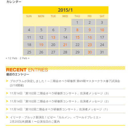
2015/1
SUN
MON
TUE
WED
THU
FRI
SAT
1
2
3
4
5
6
7
8
9
10
11
12
13
14
15
16
17
18
19
20
21
22
23
24
25
26
27
28
29
30
31
« 12 Feb
2 Feb »
プログラムが決定しました！～二期会オペラ研修所 第69期マスタークラス修了試演会
(2/18開催)
11月14日「第102回 二期会オペラ研修所コンサート」出演者メッセージ（3）
11月14日「第102回 二期会オペラ研修所コンサート」出演者メッセージ（2）
11月14日「第102回二期会オペラ研修所コンサート」出演者メッセージ（1）
イリーナ・ブルック新演出！ビゼー『カルメン』＜ワールドプレミエ＞
2月20日(木)開幕！〜公演当日のご案内