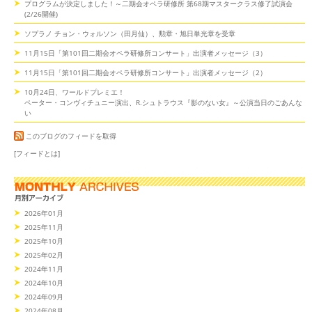
プログラムが決定しました！～二期会オペラ研修所 第68期マスタークラス修了試演会
(2/26開催)
ソプラノ チョン・ウォルソン（田月仙）、勲章・旭日単光章を受章
11月15日「第101回二期会オペラ研修所コンサート」出演者メッセージ（3）
11月15日「第101回二期会オペラ研修所コンサート」出演者メッセージ（2）
10月24日、ワールドプレミエ！
ペーター・コンヴィチュニー演出、R.シュトラウス『影のない女』～公演当日のごあんな
い
このブログのフィードを取得
[フィードとは]
2026年01月
2025年11月
2025年10月
2025年02月
2024年11月
2024年10月
2024年09月
2024年08月