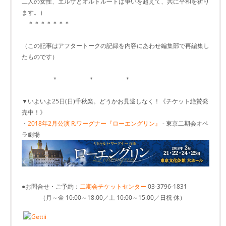
二人の女性、エルザとオルトルートは争いを超えて、共に平和を祈り
ます。）
＊＊＊＊＊＊＊
（この記事はアフタートークの記録を内容にあわせ編集部で再編集し
たものです）
＊ ＊ ＊
▼いよいよ25日(日)千秋楽。どうかお見逃しなく！《チケット絶賛発
売中！》
・
2018年2月公演 R.ワーグナー『ローエングリン』
- 東京二期会オペ
ラ劇場
●お問合せ・ご予約：
二期会チケットセンター
03-3796-1831
（月～金 10:00～18:00／土 10:00～15:00／日祝 休）