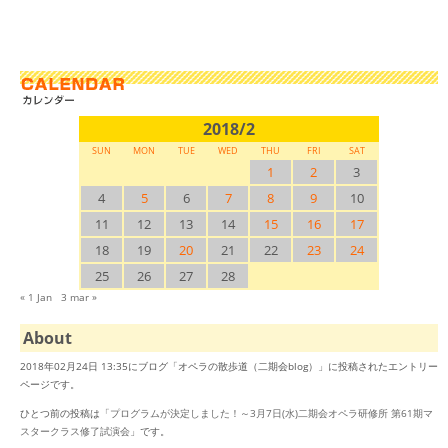
2018/2
SUN
MON
TUE
WED
THU
FRI
SAT
1
2
3
4
5
6
7
8
9
10
11
12
13
14
15
16
17
18
19
20
21
22
23
24
25
26
27
28
« 1 Jan
3 mar »
About
2018年02月24日 13:35にブログ「オペラの散歩道（二期会blog）」に投稿されたエントリー
ページです。
ひとつ前の投稿は「
プログラムが決定しました！～3月7日(水)二期会オペラ研修所 第61期マ
スタークラス修了試演会
」です。