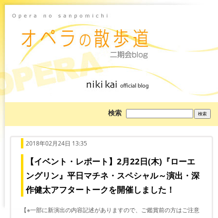
ブ
検索
ロ
グ
を
検
索:
2018年02月24日 13:35
【イベント・レポート】2月22日(木)『ローエ
ングリン』平日マチネ・スペシャル～演出・深
作健太アフタートークを開催しました！
【※一部に新演出の内容記述がありますので、ご鑑賞前の方はご注意