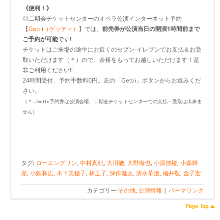
《便利！》
◎二期会チケットセンターのオペラ公演インターネット予約
【
Gettii（ゲッティ）
】では、
前売券が公演当日の開演1時間前まで
ご予約が可能
です!!
チケットはご来場の途中にお近くのセブン-イレブンでお支払＆お受
取いただけます（＊）ので、余裕をもってお越しいただけます！是
非ご利用ください!!
24時間受付、予約手数料0円。左の「Gettii」ボタンからお進みくだ
さい。
（＊…Gettii予約券は公演会場、二期会チケットセンターでの支払・受取は出来ま
せん）
タグ:
ローエングリン
,
中村真紀
,
大沼徹
,
大野徹也
,
小原啓楼
,
小森輝
彦
,
小鉄和広
,
木下美穂子
,
林正子
,
深作健太
,
清水華澄
,
福井敬
,
金子宏
カテゴリー:
その他
,
公演情報
|
パーマリンク