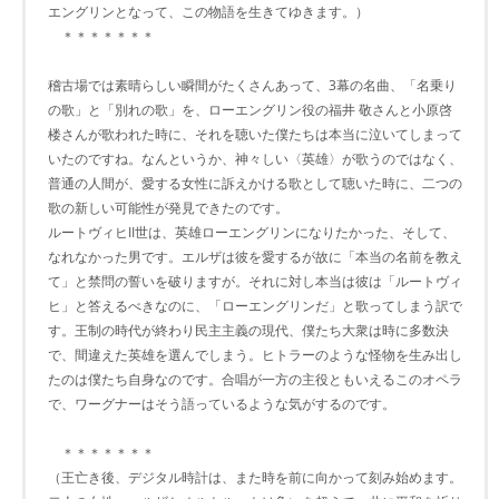
エングリンとなって、この物語を生きてゆきます。）
＊＊＊＊＊＊＊
稽古場では素晴らしい瞬間がたくさんあって、3幕の名曲、「名乗り
の歌」と「別れの歌」を、ローエングリン役の福井 敬さんと小原啓
楼さんが歌われた時に、それを聴いた僕たちは本当に泣いてしまって
いたのですね。なんというか、神々しい〈英雄〉が歌うのではなく、
普通の人間が、愛する女性に訴えかける歌として聴いた時に、二つの
歌の新しい可能性が発見できたのです。
ルートヴィヒII世は、英雄ローエングリンになりたかった、そして、
なれなかった男です。エルザは彼を愛するが故に「本当の名前を教え
て」と禁問の誓いを破りますが。それに対し本当は彼は「ルートヴィ
ヒ」と答えるべきなのに、「ローエングリンだ」と歌ってしまう訳で
す。王制の時代が終わり民主主義の現代、僕たち大衆は時に多数決
で、間違えた英雄を選んでしまう。ヒトラーのような怪物を生み出し
たのは僕たち自身なのです。合唱が一方の主役ともいえるこのオペラ
で、ワーグナーはそう語っているような気がするのです。
＊＊＊＊＊＊＊
（王亡き後、デジタル時計は、また時を前に向かって刻み始めます。