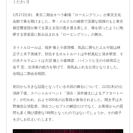
ください】
2月21日(水)、東京二期会オペラ劇場『ローエングリン』が東京文化
会館で幕を開けました。準・メルクルの緻密で流麗な指揮のもと東京
都交響楽団が奏でる震える弦の透き通る美しさ、堰を切ったように咆
哮する管楽器に飲み込まれる『ローエングリン』の舞台。
タイトルロールは、福井 敬と小原啓楼。気品に満ちたエルザ姫は林
正子と木下美穂子。対抗するオルトルートは中村真紀と清水華澄、そ
の夫テルラムントは大沼 徹と小森輝彦、ハインリヒ王の小鉄和広と
金子 宏。出演者の総力を挙げて、熱気あふれる公演となりました。
合唱は二期会合唱団。
初日から大きな話題となっている今回の舞台について、22日(木)の公
演終了後、スペシャルイベント「演出・深作健太によるアフタートー
ク」が行われ、およそ400名のお客様が参加されました。聞き手は大
野徹也公演監督。演出コンセプトの解説だけでなく、お客様からの質
問も多く飛び濃密な1時間となったのではないでしょうか。その様子
を少しお伝えいたします。