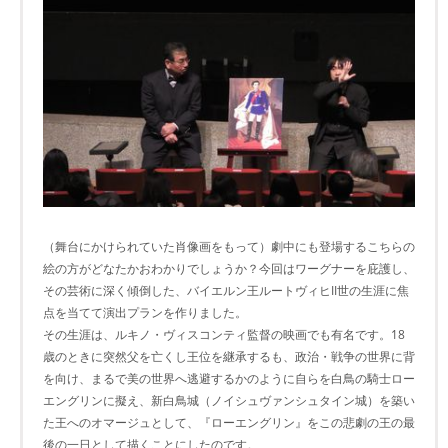
（舞台にかけられていた肖像画をもって）劇中にも登場するこちらの
絵の方がどなたかおわかりでしょうか？今回はワーグナーを庇護し、
その芸術に深く傾倒した、バイエルン王ルートヴィヒII世の生涯に焦
点を当てて演出プランを作りました。
その生涯は、ルキノ・ヴィスコンティ監督の映画でも有名です。18
歳のときに突然父を亡くし王位を継承するも、政治・戦争の世界に背
を向け、まるで美の世界へ逃避するかのように自らを白鳥の騎士ロー
エングリンに擬え、新白鳥城（ノイシュヴァンシュタイン城）を築い
た王へのオマージュとして、『ローエングリン』をこの悲劇の王の最
後の一日として描くことにしたのです。