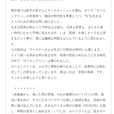
稽古場では歌手の皆さんとディスカッションを重ね、オペラ『ローエ
ングリン』が本来持つ、物語や時代性を尊重しつつ、“今”を生きる
人々のための演出を問い続けました。
大きな戦争が終わって70年以上が経ち、日本も世界も、またキナ臭
い時代にむかう予感に包まれる中、いま〈英雄〉を描くオペラを上演
するという事が、僕には繊細な問題をはらんでいるように思われまし
た。
その状況は、ワーグナーさんが生きた19世紀の時代にも通じます。
ドイツ統一を求める声が高まる中、戦争の世紀へ向かおうとする時代
の中で『ローエングリン』は書かれました。
ローエングリンは、エルザに禁制を破られることで、結果的には戦わ
ずしてこの世を去ってしまいます。彼はいわば「非戦の英雄」です。
そこから出発しようと思いました。
＊＊＊＊＊＊＊
（前奏曲から、老いた男が登場。それが最期のルートヴィヒII世。政
治に背を向け、すでに亡きワーグナーが残した楽譜を抱え、芸術の世
界に逃げ込んでいます。大きなデジタル時計が最初［00:00:00］を指
し、時間が逆戻りし始めます。いつしか、ルートヴィヒは、若きロー