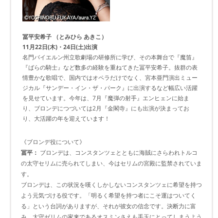
冨平安希子 （とみひら あきこ）
11月22日(木)・24日(土)出演
名門バイエルン州立歌劇場の研修所に学び、その本舞台で『魔笛』
『ばらの騎士』など数多の経験を重ねてきた冨平安希子。抜群の表
情豊かな歌唱で、国内ではオペラだけでなく、宮本亜門演出ミュー
ジカル『サンデー・イン・ザ・パーク』に出演するなど幅広い活躍
を見せています。今年は、7月『魔弾の射手』エンヒェンに始ま
り、ブロンデにつづいては2月『金閣寺』にも出演が決まってお
り、大活躍の年を迎えています！
《ブロンデ役について》
冨平：
ブロンデは、コンスタンツェとともに海賊にさらわれトルコ
の太守セリムに売られてしまい、今はセリムの宮殿に監禁されていま
す。
ブロンデは、この状況を嘆くしかしないコンスタンツェに希望を持つ
よう元気づける役です。「明るく希望を持つ者にこそ運はついてく
る」という台詞がありますが、それが彼女の信念です。決断力に富
み、太守ゼリムの家来であるオスミンさえも手玉にとってしまうよう