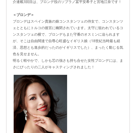
介連載3回目は、ブロンデ役のソプラノ冨平安希子と宮地江奈です！
＜ブロンデ＞
ブロンデはスペイン貴族の娘コンスタンツェの侍女で、コンスタンツ
ェとともにトルコの後宮に幽閉されています。太守に狙われているコ
ンスタンツェの横で、ブロンデもまた守番のオスミンに迫られます
が、そこは自由闊達で自尊心旺盛なイギリス娘（18世紀当時最も経
済、思想とも進歩的だったのがイギリスでした）、まったく動じる気
色を見せません。
明るく軽やかで、しかも芯の強さも持ち合せた女性ブロンデには、ま
さにぴったりの二人がキャスティングされました！