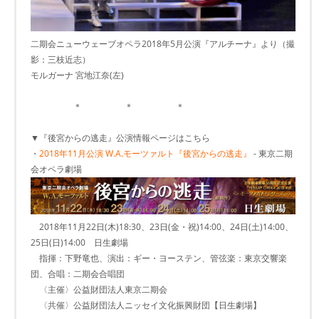
二期会ニューウェーブオペラ2018年5月公演『アルチーナ』より（撮
影：三枝近志）
モルガーナ 宮地江奈(左)
＊ ＊ ＊
▼『後宮からの逃走』公演情報ページはこちら
・
2018年11月公演 W.A.モーツァルト『後宮からの逃走』
- 東京二期
会オペラ劇場
2018年11月22日(木)18:30、23日(金・祝)14:00、24日(土)14:00、
25日(日)14:00 日生劇場
指揮：下野竜也、演出：ギー・ヨーステン、管弦楽：東京交響楽
団、合唱：二期会合唱団
〈主催〉公益財団法人東京二期会
〈共催〉公益財団法人ニッセイ文化振興財団【日生劇場】