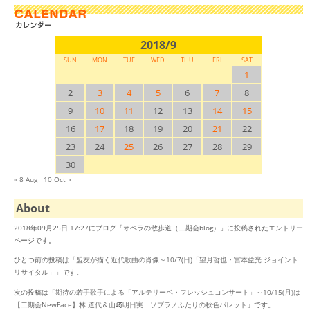
2018/9
SUN
MON
TUE
WED
THU
FRI
SAT
1
2
3
4
5
6
7
8
9
10
11
12
13
14
15
16
17
18
19
20
21
22
23
24
25
26
27
28
29
30
« 8 Aug
10 Oct »
About
2018年09月25日 17:27にブログ「オペラの散歩道（二期会blog）」に投稿されたエントリー
ページです。
ひとつ前の投稿は「
盟友が描く近代歌曲の肖像～10/7(日)「望月哲也・宮本益光 ジョイント
リサイタル」
」です。
次の投稿は「
期待の若手歌手による「アルテリーベ・フレッシュコンサート」～10/15(月)は
【二期会NewFace】林 道代＆山﨑明日実 ソプラノふたりの秋色パレット
」です。