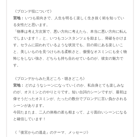
《ブロンデ役について》
宮地：
いつも前向きで、人生を明るく楽しく生き抜く術を知ってい
る女性だと思います。
「物事は考え方次第で、悪い方向に考えたら、本当に悪い方向に転ん
でしまいます！」と、いつもコンスタンツェを励まし、発破をかけま
す。セラムに囚われているような状況でも、目の前にある楽しいこ
と、美しいものを見つけられる柔軟さと、傲慢なオスミンにも全く物
怖じをしない強さ、どちらも持ち合わせているのが、彼女の魅力で
す。
《ブロンデからみた見どころ・聴きどころ》
宮地：
どのようなシーンになっていくのか、私自身とても楽しみな
のが、オスミンとのやりとりです。短い台詞のシーンですが、最初は
偉そうだったオスミンが、たったの数分でブロンデに言い負かされる
シーンがあります。
今回たまたま、二人の体格の差も相まって、より面白いシーンになる
と確信しています！
《『後宮からの逃走』のテーマ、メッセージ》