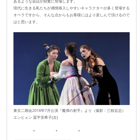
あるような会話が頻繁に登場します。
現代に生きる私たちが感情移入しやすいキャラクターが多く登場する
オペラですから、そんな点からもお客様にはより楽しんで頂けるので
はと思います。
東京二期会2018年7月公演『魔弾の射手』より（撮影：三枝近志）
エンヒェン 冨平安希子(左)
＊ ＊ ＊