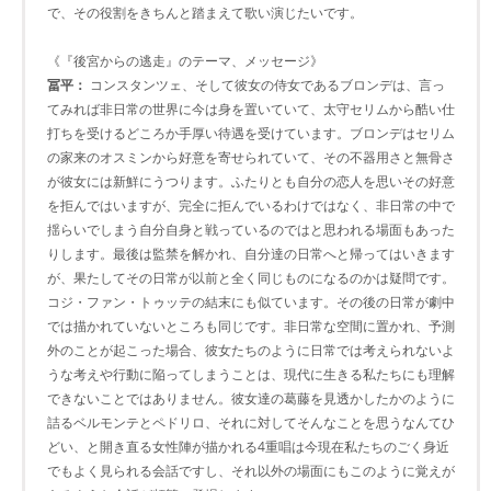
で、その役割をきちんと踏まえて歌い演じたいです。
《『後宮からの逃走』のテーマ、メッセージ》
冨平：
コンスタンツェ、そして彼女の侍女であるブロンデは、言っ
てみれば非日常の世界に今は身を置いていて、太守セリムから酷い仕
打ちを受けるどころか手厚い待遇を受けています。ブロンデはセリム
の家来のオスミンから好意を寄せられていて、その不器用さと無骨さ
が彼女には新鮮にうつります。ふたりとも自分の恋人を思いその好意
を拒んではいますが、完全に拒んでいるわけではなく、非日常の中で
揺らいでしまう自分自身と戦っているのではと思われる場面もあった
りします。最後は監禁を解かれ、自分達の日常へと帰ってはいきます
が、果たしてその日常が以前と全く同じものになるのかは疑問です。
コジ・ファン・トゥッテの結末にも似ています。その後の日常が劇中
では描かれていないところも同じです。非日常な空間に置かれ、予測
外のことが起こった場合、彼女たちのように日常では考えられないよ
うな考えや行動に陥ってしまうことは、現代に生きる私たちにも理解
できないことではありません。彼女達の葛藤を見透かしたかのように
詰るベルモンテとペドリロ、それに対してそんなことを思うなんてひ
どい、と開き直る女性陣が描かれる4重唱は今現在私たちのごく身近
でもよく見られる会話ですし、それ以外の場面にもこのように覚えが