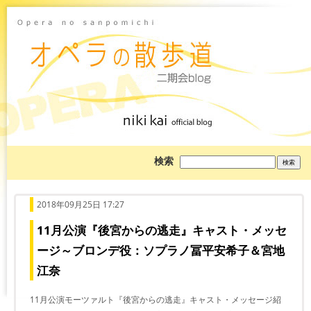
ブ
検索
ロ
グ
を
検
索:
2018年09月25日 17:27
11月公演『後宮からの逃走』キャスト・メッセ
ージ～ブロンデ役：ソプラノ冨平安希子＆宮地
江奈
11月公演モーツァルト『後宮からの逃走』キャスト・メッセージ紹