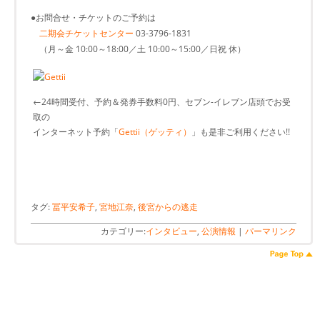
●お問合せ・チケットのご予約は
二期会チケットセンター
03-3796-1831
（月～金 10:00～18:00／土 10:00～15:00／日祝 休）
←24時間受付、予約＆発券手数料0円、セブン-イレブン店頭でお受
取の
インターネット予約「
Gettii（ゲッティ）
」も是非ご利用ください!!
タグ:
冨平安希子
,
宮地江奈
,
後宮からの逃走
カテゴリー:
インタビュー
,
公演情報
|
パーマリンク