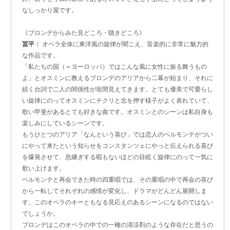
なしっかり屋です。
《ブロンデからみた見どころ・聴きどころ》
冨平：
オペラ全体に東洋風の旋律が聞こえ、音楽的に非常に魅力的
な作品です。
「私たちの国（＝ヨーロッパ）ではこんな風に女性に振る舞うもの
よ」とオスミンに教えるブロンデのアリアから二幕が始まり、それに
続く台詞で二人の関係性が垣間見えてきます。とても優美で可愛らし
い旋律にのってオスミンにチクリと念を押す様子がよく表れていて、
歌い甲斐があるとても好きな曲です。オスミンとのシーンは私自身も
楽しみにしているシーンです。
もうひとつのアリア「なんという喜び」では恋人のベルモンテがつい
にやって来たという知らせをコンスタンツェにやっと伝えられる喜び
を爆発させて、息継ぎする暇もないほどの目眩く旋律にのって一気に
歌い上げます。
ベルモンテと再会できた時の四重唱では、その重唱の中で再会の喜び
から一転してそれぞれの感情が変化し、ドラマがどんどん展開しま
す。このオペラのキーともなる見応えのあるシーンになるのではない
でしょうか。
ブロンデはこのオペラの中での一種の清涼剤のような存在だと思うの