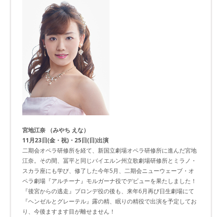
宮地江奈 （みやち えな）
11月23日(金・祝)・25日(日)出演
二期会オペラ研修所を経て、新国立劇場オペラ研修所に進んだ宮地
江奈。その間、冨平と同じバイエルン州立歌劇場研修所とミラノ・
スカラ座にも学び、修了した今年5月、二期会ニューウェーブ・オ
ペラ劇場『アルチーナ』モルガーナ役でデビューを果たしました！
『後宮からの逃走』ブロンデ役の後も、来年6月再び日生劇場にて
『ヘンゼルとグレーテル』露の精、眠りの精役で出演を予定してお
り、今後ますます目が離せません！