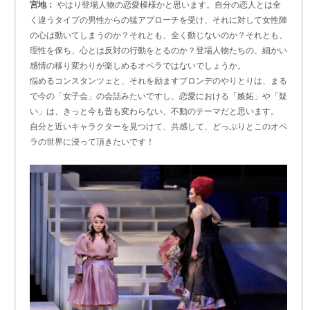
宮地：
やはり登場人物の恋愛模様かと思います。自分の恋人とは全
く違うタイプの男性からの猛アプローチを受け、それに対して女性陣
の心は動いてしまうのか？それとも、全く動じないのか？それとも、
理性を保ち、心とは反対の行動をとるのか？登場人物たちの、細かい
感情の移り変わりが楽しめるオペラではないでしょうか。
悩めるコンスタンツェと、それを励ますブロンデのやりとりは、まる
で今の「女子会」の会話みたいですし、恋愛における「嫉妬」や「疑
い」は、きっと今も昔も変わらない、不動のテーマだと思います。
自分と近いキャラクターを見つけて、共感して、どっぷりとこのオペ
ラの世界に浸って頂きたいです！