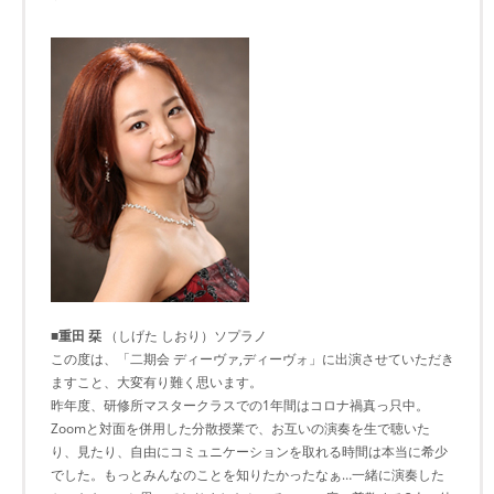
■重田 栞
（しげた しおり）ソプラノ
この度は、「二期会 ディーヴァ,ディーヴォ」に出演させていただき
ますこと、大変有り難く思います。
昨年度、研修所マスタークラスでの1年間はコロナ禍真っ只中。
Zoomと対面を併用した分散授業で、お互いの演奏を生で聴いた
り、見たり、自由にコミュニケーションを取れる時間は本当に希少
でした。もっとみんなのことを知りたかったなぁ…一緒に演奏した