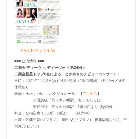
ちらし(PDFファイル)
■■■ 公演情報 ■■■
二期会 ディーヴァ, ディーヴォ ＜第24回＞
二期会新星トップ6名による、ときめきのデビューコンサート！
日時：2021年11月2日(火) 14:00開演（13:15開場）※約90分／途中
休憩あり
会場：Hakuju Hall（ハクジュホール）【
アクセス
】
・小田急線「代々木八幡駅」南口 もしくは
・千代田線「代々木公園駅」1番出口より 徒歩5分
料金：全指定席 1,500円（税込） 《発売中》
出演：佐藤初音(ソプラノ)、重田 栞(ソプラノ)、後藤駿也(バス)、平
川寿乃(ピアノ)