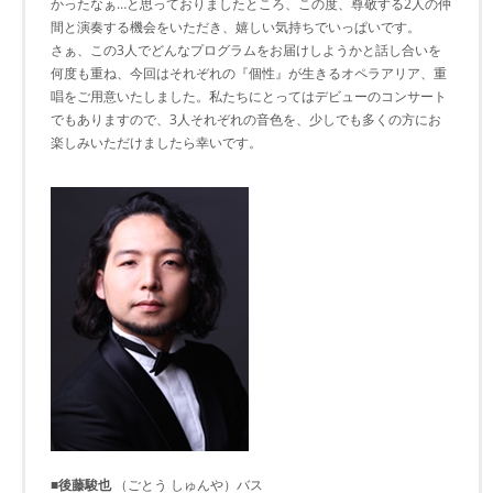
かったなぁ…と思っておりましたところ、この度、尊敬する2人の仲
間と演奏する機会をいただき、嬉しい気持ちでいっぱいです。
さぁ、この3人でどんなプログラムをお届けしようかと話し合いを
何度も重ね、今回はそれぞれの『個性』が生きるオペラアリア、重
唱をご用意いたしました。私たちにとってはデビューのコンサート
でもありますので、3人それぞれの音色を、少しでも多くの方にお
楽しみいただけましたら幸いです。
■後藤駿也
（ごとう しゅんや）バス