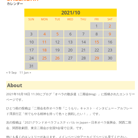
2021/10
SUN
MON
TUE
WED
THU
FRI
SAT
1
2
3
4
5
6
7
8
9
10
11
12
13
14
15
16
17
18
19
20
21
22
23
24
25
26
27
28
29
30
31
« 9 Sep
11 Jan »
About
2021年10月18日 11:30にブログ「オペラの散歩道（二期会blog）」に投稿されたエントリー
ページです。
ひとつ前の投稿は「
二期会名作オペラ祭『こうもり』キャスト・インタビュー～アルフレー
ド澤原行正「何でもやる精神を持って色々と挑戦したい！」
」です。
次の投稿は「
2021グランドオペラフェスティバル in Japan～日本オペラ振興会、関西二期
会、関西歌劇団、東京二期会が全国9会場で公演
」です。
他にも多くのエントリーがあります。
メインページ
や
アーカイブページ
も見てください。