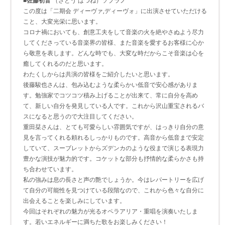
■佐藤初音
（さとう はつね）ソプラノ
この度は「二期会 ディーヴァ,ディーヴォ」に出演させていただける
こと、大変光栄に思います。
コロナ禍においても、創意工夫をして音楽の火を絶やさぬよう尽力
してくださっている音楽界の皆様、また音楽を愛するお客様に心か
ら敬意を表します。どんな時でも、大変な時だからこそ音楽は心を
癒してくれるのだと思います。
わたくしからは共演の皆様をご紹介したいと思います。
後藤駿也さんは、包み込むような柔らかい低音で安心感がありま
す。勉強家でコツコツ積み上げることが出来て、常に自分を高め
て、新しい自分を発見している人です。これから沢山重宝されるバ
スになると思うので大注目してください。
重田栞さんは、とても可愛らしい雰囲気ですが、はっきり自分の意
見を言ってくれる頼れるしっかりものです。高音から低音まで安定
していて、スーブレットからズデンカのような役まで演じる表現力
豊かな演技が魅力的です。コケットな部分も抒情的な柔らかさも持
ち合わせています。
私の強みは息の長さと声の艶でしょうか。今はレパートリーを広げ
て自分の可能性を見つけている段階なので、これから色々な自分に
出会えることを楽しみにしています。
今回はそれぞれの魅力が光るオペラアリア・重唱を演奏いたしま
す。若いエネルギーに満ちた歌をお楽しみください！