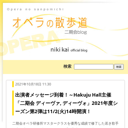
ブ
検索
ロ
グ
を
検
索:
2021年10月18日 11:30
出演者メッセージ到着！～Hakuju Hall主催
「二期会 ディーヴァ, ディーヴォ」2021年度シ
ーズン第2弾は11/2(火)14時開演！
二期会オペラ研修所マスタークラスを優秀な成績で修了した若き歌手