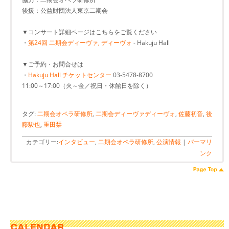
後援：公益財団法人東京二期会
▼コンサート詳細ページはこちらをご覧ください
・
第24回 二期会ディーヴァ, ディーヴォ
- Hakuju Hall
▼ご予約・お問合せは
・
Hakuju Hall チケットセンター
03-5478-8700
11:00～17:00（火～金／祝日・休館日を除く）
タグ:
二期会オペラ研修所
,
二期会ディーヴァディーヴォ
,
佐藤初音
,
後
藤駿也
,
重田栞
カテゴリー:
インタビュー
,
二期会オペラ研修所
,
公演情報
|
パーマリ
ンク