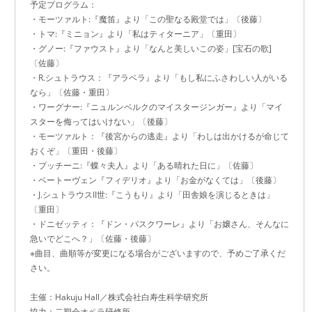
予定プログラム：
・モーツァルト:『魔笛』より「この聖なる殿堂では」〔後藤〕
・トマ:『ミニョン』より「私はティターニア」〔重田〕
・グノー:『ファウスト』より「なんと美しいこの姿」[宝石の歌]
〔佐藤〕
・R.シュトラウス：『アラベラ』より「もし私にふさわしい人がいる
なら」〔佐藤・重田〕
・ワーグナー:『ニュルンベルクのマイスタージンガー』より「マイ
スターを侮ってはいけない」〔後藤〕
・モーツァルト：『後宮からの逃走』より「わしは出かけるが命じて
おくぞ」〔重田・後藤〕
・プッチーニ:『蝶々夫人』より「ある晴れた日に」〔佐藤〕
・ベートーヴェン『フィデリオ』より「お金がなくては」〔後藤〕
・J.シュトラウスII世:『こうもり』より「田舎娘を演じるときは」
〔重田〕
・ドニゼッティ：『ドン・パスクワーレ』より「お嬢さん、そんなに
急いでどこへ？」〔佐藤・後藤〕
※曲目、曲順等が変更になる場合がございますので、予めご了承くだ
さい。
主催：Hakuju Hall／株式会社白寿生科学研究所
協力：二期会オペラ研修所