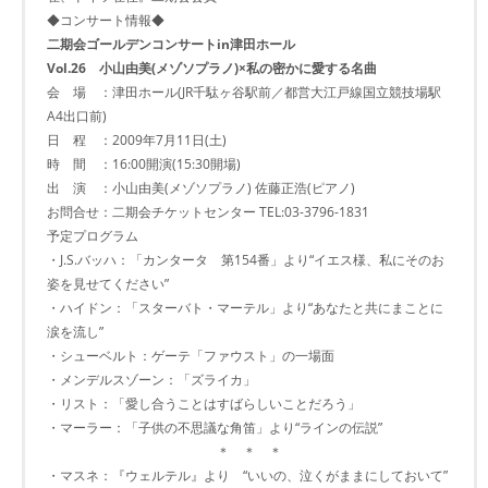
◆コンサート情報◆
二期会ゴールデンコンサートin津田ホール
Vol.26 小山由美(メゾソプラノ)×私の密かに愛する名曲
会 場 ：津田ホール(JR千駄ヶ谷駅前／都営大江戸線国立競技場駅
A4出口前)
日 程 ：2009年7月11日(土)
時 間 ：16:00開演(15:30開場)
出 演 ：小山由美(メゾソプラノ) 佐藤正浩(ピアノ)
お問合せ：二期会チケットセンター TEL:03-3796-1831
予定プログラム
・J.S.バッハ：「カンタータ 第154番」より“イエス様、私にそのお
姿を見せてください”
・ハイドン：「スターバト・マーテル」より“あなたと共にまことに
涙を流し”
・シューベルト：ゲーテ「ファウスト」の一場面
・メンデルスゾーン：「ズライカ」
・リスト：「愛し合うことはすばらしいことだろう」
・マーラー：「子供の不思議な角笛」より“ラインの伝説”
＊ ＊ ＊
・マスネ：『ウェルテル』より “いいの、泣くがままにしておいて”