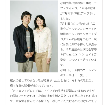
小山由美出演の林田直樹『カ
フェフィガロ』1回目の放送
が7月7日20時にアップされ
ました。
7月11日(土)に行われる「二
期会ゴールデンコンサートin
津田ホール」のコンサートプ
ログラムの話題を中心に、現
代音楽に興味を持った原点か
ら、５年連続の出演の金字塔
を打ち立てた「バイロイト音
楽祭」についても語っていま
す。
小山曰く、今回のゴールデン
のテーマは、「愛」。
彼女の愛してやまない歌が選曲されたとともに、それらの歌には、
様々な愛の諸相が描かれています。
『カフェフィガロ』では、ドイツでの生活も話題にのぼるのですが、
お聞きいただければ、小山が演奏生活と両立して自然に恵まれた環境
で、家族愛を育んでいる様子を、感じていただけるのではないでしょ