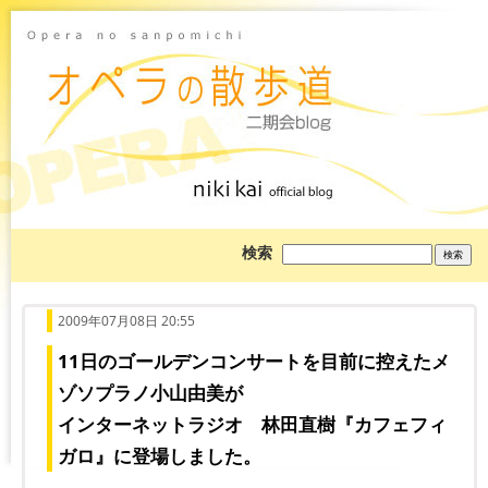
ブ
検索
ロ
グ
を
検
索:
2009年07月08日 20:55
11日のゴールデンコンサートを目前に控えたメ
ゾソプラノ小山由美が
インターネットラジオ 林田直樹『カフェフィ
ガロ』に登場しました。