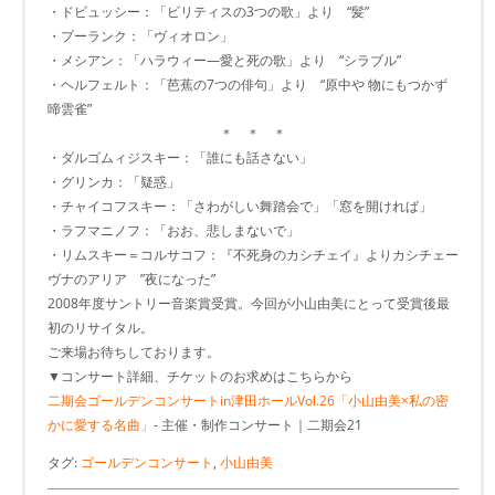
・ドビュッシー：「ビリティスの3つの歌」より “髪”
・プーランク：「ヴィオロン」
・メシアン：「ハラウィー―愛と死の歌」より “シラブル”
・ヘルフェルト：「芭蕉の7つの俳句」より “原中や 物にもつかず
啼雲雀”
＊ ＊ ＊
・ダルゴムィジスキー：「誰にも話さない」
・グリンカ：「疑惑」
・チャイコフスキー：「さわがしい舞踏会で」「窓を開ければ」
・ラフマニノフ：「おお、悲しまないで」
・リムスキー＝コルサコフ：『不死身のカシチェイ』よりカシチェー
ヴナのアリア ”夜になった”
2008年度サントリー音楽賞受賞。今回が小山由美にとって受賞後最
初のリサイタル。
ご来場お待ちしております。
▼コンサート詳細、チケットのお求めはこちらから
二期会ゴールデンコンサートin津田ホールVol.26「小山由美×私の密
かに愛する名曲」
- 主催・制作コンサート｜二期会21
タグ:
ゴールデンコンサート
,
小山由美