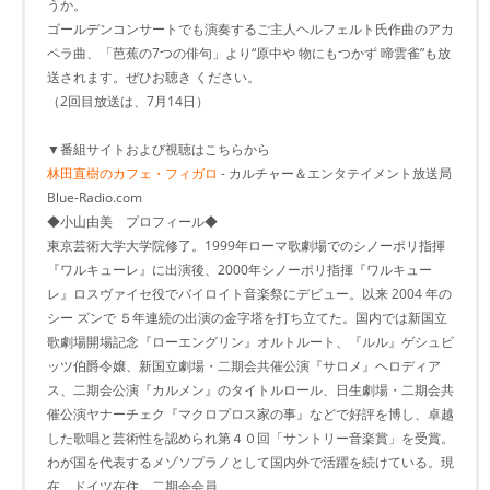
うか。
ゴールデンコンサートでも演奏するご主人ヘルフェルト氏作曲のアカ
ペラ曲、「芭蕉の7つの俳句」より“原中や 物にもつかず 啼雲雀”も放
送されます。ぜひお聴き ください。
（2回目放送は、7月14日）
▼番組サイトおよび視聴はこちらから
林田直樹のカフェ・フィガロ
- カルチャー＆エンタテイメント放送局
Blue-Radio.com
◆小山由美 プロフィール◆
東京芸術大学大学院修了。1999年ローマ歌劇場でのシノーポリ指揮
『ワルキューレ』に出演後、2000年シノーポリ指揮『ワルキュー
レ』ロスヴァイセ役でバイロイト音楽祭にデビュー。以来 2004 年の
シー ズンで ５年連続の出演の金字塔を打ち立てた。国内では新国立
歌劇場開場記念『ローエングリン』オルトルート、『ルル』ゲシュビ
ッツ伯爵令嬢、新国立劇場・二期会共催公演『サロメ』ヘロディア
ス、二期会公演『カルメン』のタイトルロール、日生劇場・二期会共
催公演ヤナーチェク『マクロプロス家の事』などで好評を博し、卓越
した歌唱と芸術性を認められ第４０回「サントリー音楽賞」を受賞。
わが国を代表するメゾソプラノとして国内外で活躍を続けている。現
在、ドイツ在住。二期会会員