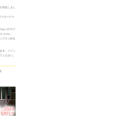
が決定しまし
マスタークラ
 Days 2019プ
 circle」
)ソプラノ針生
ます。
メイン
てください。
得