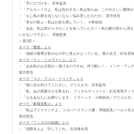
・「手に口づけを」 宮本益光
・「アルカンドロよ、私は告白する～私は知らぬ、このやさしい愛情が
・「もし私の唇を信じないなら～悩み苦しむ心だが」 望月哲也
・「幸せの影よ～私はお前を残していく」 小林由佳
・「ああ、私は前からそのことを知っていたの！～私の眼の前から消え
いかないで下さい」 澤畑恵美
＜第2部＞
オペラ『魔笛』より
・「地獄の復讐が私の心の中に煮えかえっている」 夜の女王：針生美
オペラ『ドン・ジョヴァンニ』より
・「ああ私のお父様が～逃げるのですね、何て酷い！」 ドンナ・アン
望月哲也
オペラ『コジ・ファン・トゥッテ』より
・「彼に目を向けてください」 グリエルモ：宮本益光
・「私、あの黒髪の人を取るわ」 フィオルディリージ：針生美智子／
・「心をあなたにお贈りします」 ドラベッラ：小林由佳／グリエルモ
オペラ『劇場支配人』より
・「私はプリマドンナよ」 ジルバークランク嬢：澤畑恵美／ヘルツ夫
望月哲也
オペラ『フィガロの結婚』より
・「伯爵夫人よ、許してくれ」 出演者全員