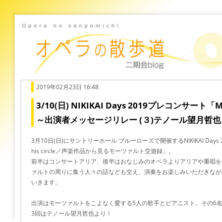
2019年02月23日 16:48
3/10(日) NIKIKAI Days 2019プレコンサート「MOZ
～出演者メッセージリレー (３)テノール望月哲也
3月10日(日)にサントリーホール ブルーローズで開催するNIKIKAI Days 
his circle／声楽作品から見るモーツァルト交遊録」。
前半はコンサートアリア、後半はおなじみのオペラよりアリアや重唱を
ァルトの周りに集う人々の話なども交え、演奏をお楽しみいただきなが
いきます。
出演はモーツァルトをこよなく愛する5人の歌手とピアニスト。その6
3回はテノール望月哲也より！