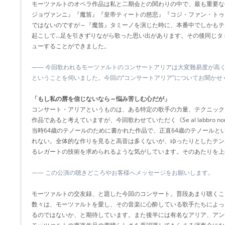
モーツァルトのオペラ作品は私と二期会との関わりの中で、最も重要な
ジョヴァンニ』『魔笛』『皇帝ティートの慈悲』『コジ・ファン・トゥ
ではないのですが～『魔笛』タミーノを演じた時に、本番中でしかもテ
起こして…足を引きずりながら歌った思い出があります。その後同じタ
ューすることができました。
―― 今回歌われるモーツァルトのコンサートアリアは大変難易度が高
ということを伺いました。今回の“コンサートアリア”についてお聞かせ
「もし私の唇を信じないなら～悩み苦しむ心だが」
コンサート・アリアというものは、ある特定の歌手の力量、テクニック
作品であると考えていますが、今回歌わせていただく《Se al labbro n
当時64歳のテノールのために書かれた作品で、正直64歳のテノールと
れない。全体的な作りを見ると高音は多くないが、ゆったりとしたテン
るレガートの技術を求められるような気がしています。そのあたりを上
―― この公演の聴きどころやお客様へメッセージをお願いします。
モーツァルトの交友録、と題した今回のコンサート。普段あまり聴くこ
数々は、モーツァルトを愛し、その音楽に心酔している歌手たちによっ
るのではないか、と期待しています。また後半には有名なアリア、アン