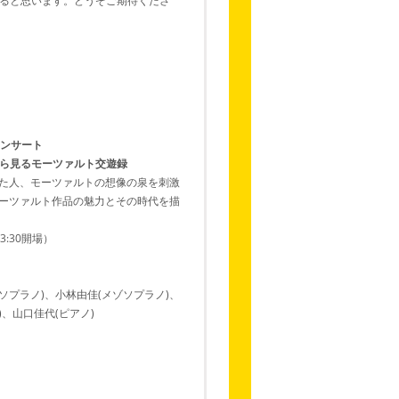
ると思います。どうぞご期待くださ
プレコンサート
楽作品から見るモーツァルト交遊録
た人、モーツァルトの想像の泉を刺激
ーツァルト作品の魅力とその時代を描
13:30開場）
ソプラノ)、小林由佳(メゾソプラノ)、
)、山口佳代(ピアノ)