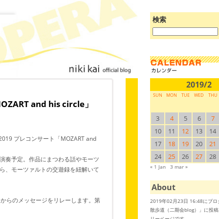
検索
ブ
ロ
グ
を
検
索:
2019/2
SUN
MON
TUE
WED
THU
ART and his circle」
3
4
5
6
7
10
11
12
13
14
2019 プレコンサート「MOZART and
17
18
19
20
21
24
25
26
27
28
演奏予定。作品にまつわる話やモーツ
« 1 Jan
3 mar »
ら、モーツァルトの交遊録を紐解いて
About
名からのメッセージをリレーします。第
2019年02月23日 16:48に
散歩道（二期会blog）」に投
リーページです。