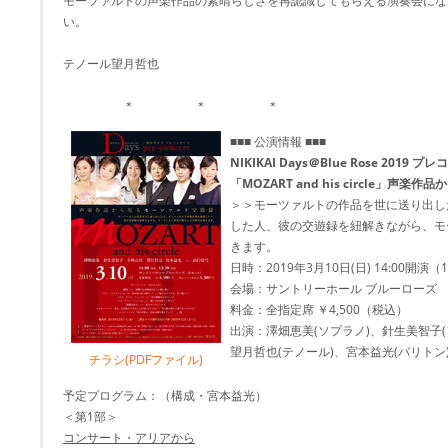
モーツァルトの声楽作品の素晴らしさを再認識してもらえる演奏会にな
い。
テノール望月哲也
＊ ＊ ＊
■■■ 公演情報 ■■■
NIKIKAI Days＠Blue Rose 2019 
「MOZART and his circle」声
＞＞モーツァルトの作品を世に送り出し
した人、彼の交遊録を紐解きながら、モ
きます。
日時：2019年3月10日(日) 14:00開演（
会場：サントリーホール ブルーローズ
料金：全指定席 ￥4,500（税込）
出演：澤畑恵美(ソプラノ)、針生美智子(
望月哲也(テノール)、宮本益光(バリトン
チラシ(PDFファイル)
予定プログラム：（構成・宮本益光）
＜第1部＞
コンサート・アリアから