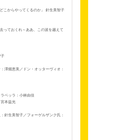
どこからやってくるのか」 針生美智子
去っておくれ～ああ、この波を越えて
智子
ナ：澤畑恵美／ドン・オッターヴィオ：
ドラベッラ：小林由佳
：宮本益光
人：針生美智子／フォーゲルザンク氏：