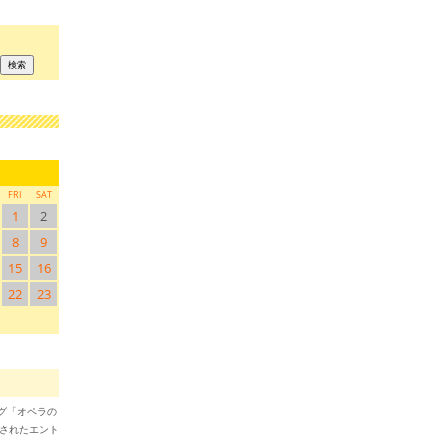
FRI
SAT
1
2
8
9
15
16
22
23
ブログ「オペラの
稿されたエント