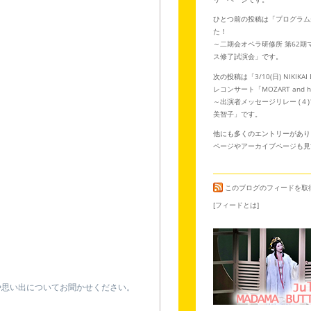
ひとつ前の投稿は「
プログラム
た！
～二期会オペラ研修所 第62期
ス修了試演会
」です。
次の投稿は「
3/10(日) NIKIKAI
レコンサート「MOZART and his
～出演者メッセージリレー (４
美智子
」です。
他にも多くのエントリーがあり
ページ
や
アーカイブページ
も見
このブログのフィードを取
[フィードとは]
や思い出についてお聞かせください。