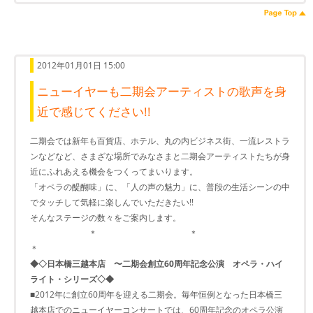
2012年01月01日 15:00
ニューイヤーも二期会アーティストの歌声を身
近で感じてください!!
二期会では新年も百貨店、ホテル、丸の内ビジネス街、一流レストラ
ンなどなど、さまざな場所でみなさまと二期会アーティストたちが身
近にふれあえる機会をつくってまいります。
「オペラの醍醐味」に、「人の声の魅力」に、普段の生活シーンの中
でタッチして気軽に楽しんでいただきたい!!
そんなステージの数々をご案内します。
＊ ＊
＊
◆◇日本橋三越本店 〜二期会創立60周年記念公演 オペラ・ハイ
ライト・シリーズ◇◆
■2012年に創立60周年を迎える二期会。毎年恒例となった日本橋三
越本店でのニューイヤーコンサートでは、60周年記念のオペラ公演