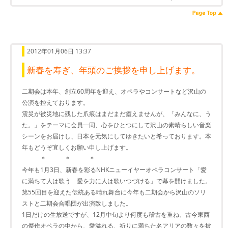
2012年01月06日 13:37
新春を寿ぎ、年頭のご挨拶を申し上げます。
二期会は本年、創立60周年を迎え、オペラやコンサートなど沢山の
公演を控えております。
震災が被災地に残した爪痕はまだまだ癒えませんが、「みんなに、う
た。」をテーマに会員一同、心をひとつにして沢山の素晴らしい音楽
シーンをお届けし、日本を元気にしてゆきたいと希っております。本
年もどうぞ宜しくお願い申し上げます。
＊ ＊ ＊
今年も1月3日、新春を彩るNHKニューイヤーオペラコンサート「愛
に満ちて人は歌う 愛を力に人は歌いつづける」で幕を開けました。
第55回目を迎えた伝統ある晴れ舞台に今年も二期会から沢山のソリ
ストと二期会合唱団が出演致しました。
1日だけの生放送ですが、12月中旬より何度も稽古を重ね、古今東西
の傑作オペラの中から、愛溢れる、祈りに満ちた名アリアの数々を披