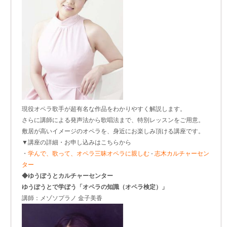
現役オペラ歌手が超有名な作品をわかりやすく解説します。
さらに講師による発声法から歌唱法まで、特別レッスンをご用意。
敷居が高いイメージのオペラを、身近にお楽しみ頂ける講座です。
▼講座の詳細・お申し込みはこちらから
・
学んで、歌って、オペラ三昧オペラに親しむ
-
志木カルチャーセン
ター
◆ゆうぽうとカルチャーセンター
ゆうぽうとで学ぼう「オペラの知識（オペラ検定）」
講師：メゾソプラノ 金子美香