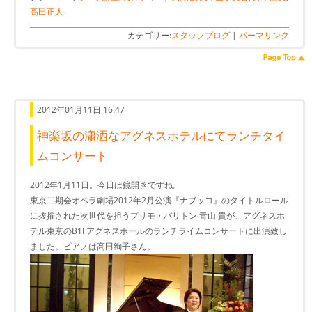
高田正人
カテゴリー:
スタッフブログ
|
パーマリンク
2012年01月11日 16:47
神楽坂の瀟洒なアグネスホテルにてランチタイ
ムコンサート
‎2012年1月11日。今日は鏡開きですね。
東京二期会オペラ劇場2012年2月公演『ナブッコ』のタイトルロール
に抜擢された次世代を担うプリモ・バリトン 青山 貴が、アグネスホ
テル東京のB1Fアグネスホールのランチライムコンサートに出演致し
ました。ピアノは高田絢子さん。