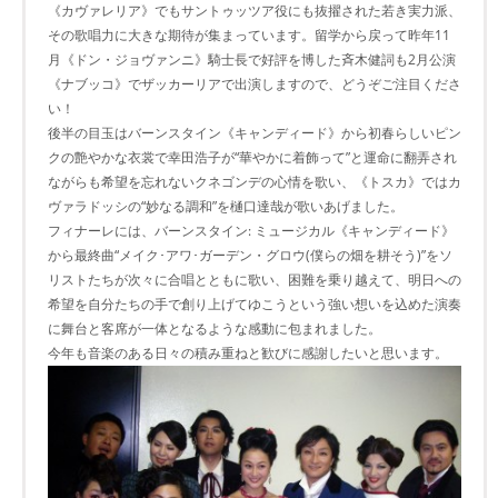
《カヴァレリア》でもサントゥッツア役にも抜擢された若き実力派、
その歌唱力に大きな期待が集まっています。留学から戻って昨年11
月《ドン・ジョヴァンニ》騎士長で好評を博した斉木健詞も2月公演
《ナブッコ》でザッカーリアで出演しますので、どうぞご注目くださ
い！
後半の目玉はバーンスタイン《キャンディード》から初春らしいピン
クの艶やかな衣裳で幸田浩子が“華やかに着飾って”と運命に翻弄され
ながらも希望を忘れないクネゴンデの心情を歌い、《トスカ》ではカ
ヴァラドッシの“妙なる調和”を樋口達哉が歌いあげました。
フィナーレには、バーンスタイン: ミュージカル《キャンディード》
から最終曲“メイク･アワ･ガーデン・グロウ(僕らの畑を耕そう)”をソ
リストたちが次々に合唱とともに歌い、困難を乗り越えて、明日への
希望を自分たちの手で創り上げてゆこうという強い想いを込めた演奏
に舞台と客席が一体となるような感動に包まれました。
今年も音楽のある日々の積み重ねと歓びに感謝したいと思います。