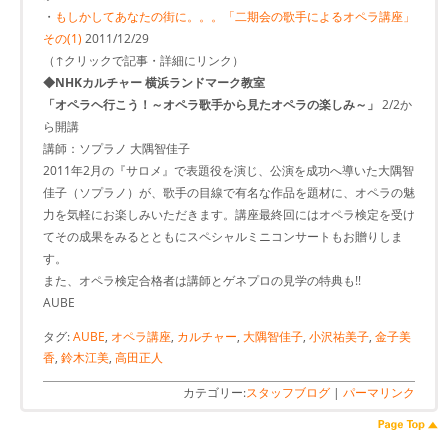
・
もしかしてあなたの街​に。。。「二期会の歌​手によるオペラ講座」
その(1)
2011/12/29
（↑クリックで記事・詳細にリンク）
◆NHKカルチャー 横浜ランドマーク教室
「オペラヘ行こう！～オペラ歌手から見たオペラの楽しみ～」
2/2か
ら開講
講師：ソプラノ 大隅智佳子
2011年2月の『サロメ』で表題役を演じ、公演を成功へ導いた大隅智
佳子（ソプラノ）が、歌手の目線で有名な作品を題材に、オペラの魅
力を気軽にお楽しみいただきます。講座最終回にはオペラ検定を受け
てその成果をみるとともにスペシャルミニコンサートもお贈りしま
す。
また、オペラ検定合格者は講師とゲネプロの見学の特典も!!
AUBE
タグ:
AUBE
,
オペラ講座
,
カルチャー
,
大隅智佳子
,
小沢祐美子
,
金子美
香
,
鈴木江美
,
高田正人
カテゴリー:
スタッフブログ
|
パーマリンク