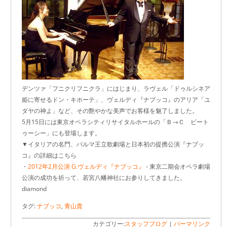
デンツァ「フニクリフニクラ」にはじまり、ラヴェル「ドゥルシネア
姫に寄せるドン・キホーテ」、ヴェルディ『ナブッコ』のアリア「ユ
ダヤの神よ」など、その艶やかな美声でお客様を魅了しました。
5月15日には東京オペラシティリサイタルホールの「Ｂ→Ｃ ビート
ゥーシー」にも登場します。
▼イタリアの名門、パルマ王立歌劇場と日本初の提携公演『ナブッ
コ』の詳細はこちら
・
2012年2月公演 G.ヴェルディ『ナブッコ』
- 東京二期会オペラ劇場
公演の成功を祈って、若宮八幡神社にお参りしてきました。
diamond
タグ:
ナブッコ
,
青山貴
カテゴリー:
スタッフブログ
|
パーマリンク