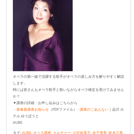
オペラの第一線で活躍する歌手がオペラの楽しみ方を解りやすく解説
します。
時には皆さんもオペラ歌手と歌いながらオペラ検定を受けてみません
か？
▼講座の詳細・お申し込みはこちらから
・
新春新講座お知らせ
（PDFファイル） -
講座のごあんない
｜品川 ホ
テル ゆうぽうと
AUBE
タグ:
AUBE
,
オペラ講座
,
カルチャー
,
小沢祐美子
,
金子美香
,
鈴木江美
,