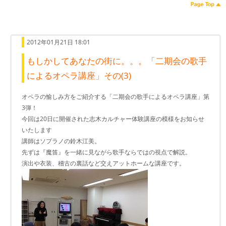
2012年01月21日 18:01
もしかしてあなたの街​に。。。「二期会の歌​手
によるオペラ講座」その(3)
オペラの愉しみ方をご紹介する「二期会の歌​手によるオペラ講座」第
3弾！
今回は20日に開催された志木カルチャー体験講座の模様をお知らせ
いたします
講師はソプラノの鈴木江美。
先ずは『魔笛』を一緒に見ながら歌手ならではの視点で解説。
演出や衣装、稽古の裏話など交えアットホームな講座です。