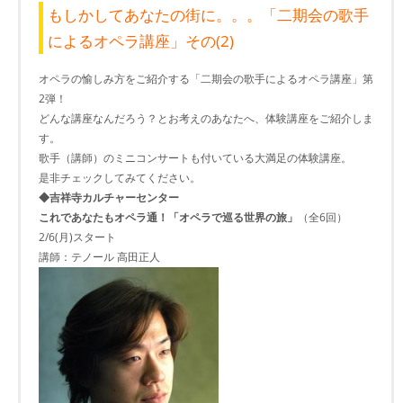
もしかしてあなたの街​に。。。「二期会の歌​手
によるオペラ講座」その(2)
オペラの愉しみ方をご紹介する「二期会の歌​手によるオペラ講座」第
2弾！
どんな講座なんだろう？とお考えのあなたへ、体験講座をご紹介しま
す。
歌手（講師）のミニコンサートも付いている大満足の体験講座。
是非チェックしてみてください。
◆吉祥寺カルチャーセンター
これであなたもオペラ通！「オペラで巡る世界の旅」
（全6回）
2/6(月)スタート
講師：テノール 高田正人