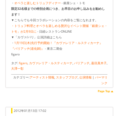
・
オペラと楽しむトリュフディナー
- 銀座シェ・トモ
限定32名様までの特別企画につき、お早目のお申し込みをお勧めし
ます！
▼こちらでも今回コラボレーションの内容をご覧になれます。
・トリュフ料理とオペラを楽しめる贅沢なイベント開催「銀座シェ・
トモ」が2月9日に
- 日経レストランONLINE
▼「カヴァ/パリ」公演詳細はこちら
・
1月19日(木)先行予約開始！『カヴァレリア・ルスティカーナ』
『パリアッチ(道化師)』
- 東京二期会
figaro
タグ:
figaro
,
カヴァレリア・ルスティカーナ
,
パリアッチ
,
嘉目真木子
,
大澤一彰
カテゴリー:
アーティスト情報
,
スタッフブログ
,
公演情報
|
パーマリ
ンク
2012年01月13日 17:02