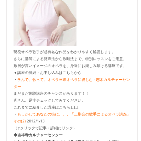
現役オペラ歌手が超有名な作品をわかりやすく解説します。
さらに講師による発声法から歌唱法まで、特別レッスンをご用意。
敷居が高いイメージのオペラを、身近にお楽しみ頂ける講座です。
▼講座の詳細・お申し込みはこちらから
・
学んで、歌って、オペラ三昧オペラに親しむ
-
志木カルチャーセン
ター
まだまだ体験講座のチャンスがあります！！
皆さん、是非チェックしてみてください。
これまでに紹介した講座はこちら↓↓↓
・
もしかしてあなたの街​に。。。「二期会の歌​手によるオペラ講座」
その(2)
2012/1/13
（↑クリックで記事・詳細にリンク）
◆吉祥寺カルチャーセンター