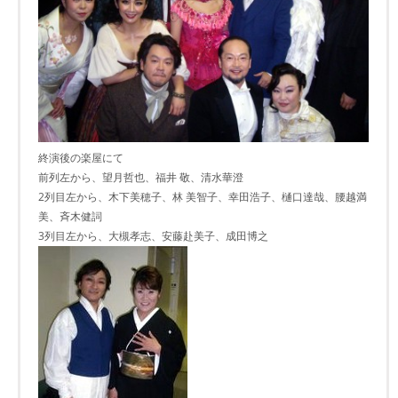
終演後の楽屋にて
前列左から、望月哲也、福井 敬、清水華澄
2列目左から、木下美穂子、林 美智子、幸田浩子、樋口達哉、腰越満
美、斉木健詞
3列目左から、大槻孝志、安藤赴美子、成田博之