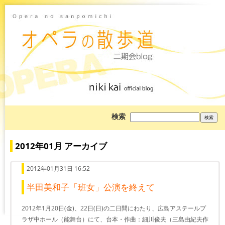
ブ
検索
ロ
グ
を
検
2012年01月 アーカイブ
索:
2012年01月31日 16:52
半田美和子「班女」公演を終えて
2012年1月20日(金)、22日(日)の二日間にわたり、広島アステールプ
ラザ中ホール（能舞台）にて、台本・作曲：細川俊夫（三島由紀夫作