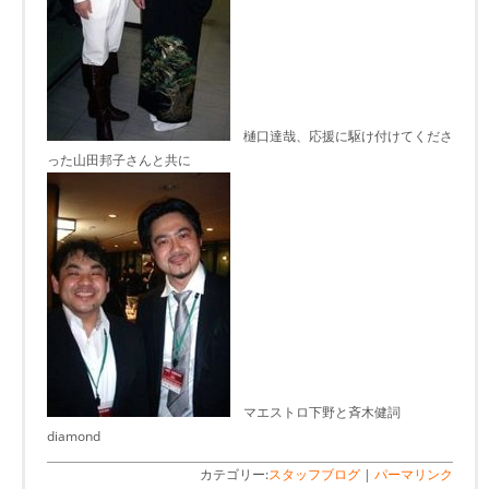
樋口達哉、応援に駆け付けてくださ
った山田邦子さんと共に
マエストロ下野と斉木健詞
diamond
カテゴリー:
スタッフブログ
|
パーマリンク