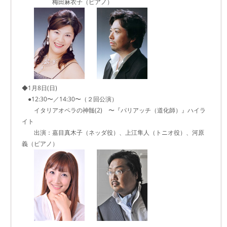
梅田麻衣子（ピアノ）
◆1月8日(日)
●12:30〜／14:30〜（２回公演）
イタリアオペラの神髄(2) 〜『パリアッチ（道化師）』ハイラ
イト
出演：嘉目真木子（ネッダ役）、上江隼人（トニオ役）、河原
義（ピアノ）