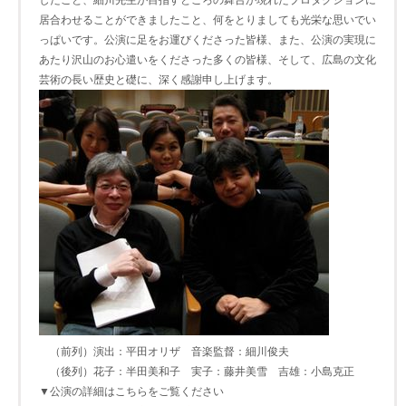
居合わせることができましたこと、何をとりましても光栄な思いでい
っぱいです。公演に足をお運びくださった皆様、また、公演の実現に
あたり沢山のお心遣いをくださった多くの皆様、そして、広島の文化
芸術の長い歴史と礎に、深く感謝申し上げます。
（前列）演出：平田オリザ 音楽監督：細川俊夫
（後列）花子：半田美和子 実子：藤井美雪 吉雄：小島克正
▼公演の詳細はこちらをご覧ください