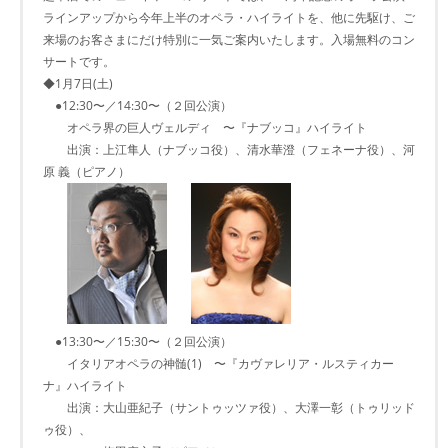
ラインアップから今年上半のオペラ・ハイライトを、他に先駆け、ご
来場のお客さまにだけ特別に一気ご案内いたします。入場無料のコン
サートです。
◆1月7日(土)
●12:30〜／14:30〜（２回公演）
オペラ界の巨人ヴェルディ 〜『ナブッコ』ハイライト
出演：上江隼人（ナブッコ役）、清水華澄（フェネーナ役）、河
原 義（ピアノ）
●13:30〜／15:30〜（２回公演）
イタリアオペラの神髄(1) 〜『カヴァレリア・ルスティカー
ナ』ハイライト
出演：大山亜紀子（サントゥッツァ役）、大澤一彰（トゥリッド
ゥ役）、