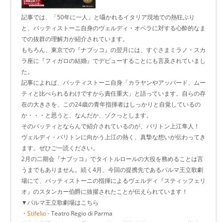
記事では、「50年に一人」と囁かれるイタリア現地での熱狂ぶり
と、バッティストーニ自身のヴェルディ・オペラに対する心酔的なま
での抜群の理解力が紹介されています。
もちろん、東京での『ナブッコ』の翌月には、すぐさまミラノ・スカ
ラ座に『フィガロの結婚』でデビューすることにも言及されていまし
た。
記事によれば、バッティストーニ自身「カラヤンやアッバード、ムー
ティと比べられるわけですから責任重大」と語っています。自らの存
在の大きさを、この24歳の青年指揮者はしっかりと自覚しているの
か・・・と思うと、なんだか、ゾクっとします。
そのバッティとならんで紹介されているのが、バリトン上江隼人！
ヴェルディ・バリトンに向かう上江の熱く、真摯な想いが伝わってき
ます。ぜひご一読ください。
2月の二期会『ナブッコ』でタイトルロールの大役を務めることは言
うまでもありません。続く4月、今回の提携先であるパルマ王立歌劇
場にて、バッティストーニの指揮によるヴェルディ『スティッフェリ
オ』のスタンカー伯爵に抜擢されたことが伝えられています！
▼パルマ王立歌劇場はこちら
・
Stifelio
- Teatro Regio di Parma