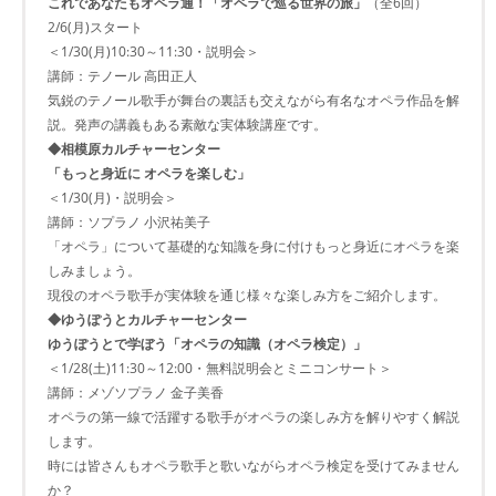
これであなたもオペラ通！「オペラで巡る世界の旅」
（全6回）
2/6(月)スタート
＜1/30(月)10:30～11:30・説明会＞
講師：テノール 高田正人
気鋭のテノール歌手が舞台の裏話も交えながら有名なオペラ作品を解
説。発声の講義もある素敵な実体験講座です。
◆相模原カルチャーセンター
「もっと身近に オペラを楽しむ」
＜1/30(月)・説明会＞
講師：ソプラノ 小沢祐美子
「オペラ」について基礎的な知識を身に付けもっと身近にオペラを楽
しみましょう。
現役のオペラ歌手が実体験を通じ様々な楽しみ方をご紹介します。
◆ゆうぽうとカルチャーセンター
ゆうぽうとで学ぼう「オペラの知識（オペラ検定）」
＜1/28(土)11:30～12:00・無料説明会とミニコンサート＞
講師：メゾソプラノ 金子美香
オペラの第一線で活躍する歌手がオペラの楽しみ方を解りやすく解説
します。
時には皆さんもオペラ歌手と歌いながらオペラ検定を受けてみません
か？