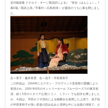
近代能楽集 ドナルド・キーン英語訳による）『班女（はんじょ）』1
幕6場／英語上演／字幕付＜広島初演＞ が盛況のうちに幕を閉じまし
た。
左＝実子：藤井美雪 右＝花子：半田美和子
この作品は、2004年にエクサン・プロヴァンス音楽祭の委嘱により
初演され、2009 年8月のサントリーホール ブルーローズでの東京初
演、続く9月のイタリア公演(トリノ、ミラノ）でも好評を博しました
が、今回は、平田オリザ演出による能舞台を使用した上演で、花子役
の半田美和子が深い音楽の読み込みと清冽な中にも迫真の演技で、さ