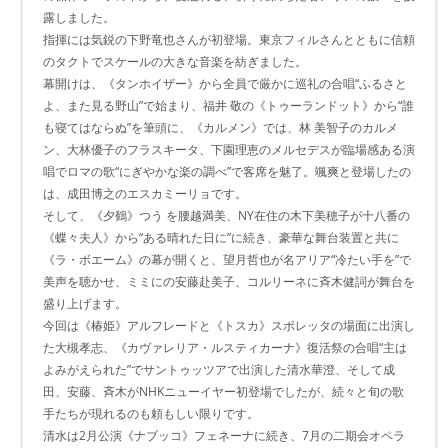
露しました。
指揮には気鋭の下野竜也さんが初登場。東京フィルさんとともに信頼
のタクトでスケールの大きな音楽を紡ぎました。
幕開けは、《タンホイザー》から全員で厳かに巡礼の合唱“ふるさと
よ、また見る野山”で始まり、福井 敬の《トゥーランドット》から“誰
も寝てはならぬ”を筆頭に、《カルメン》では、林 美智子のカルメ
ン、大林優子のフラスキータ、下園理恵のメルセデスが臨場感ある演
唱でロマの歌“にぎやかな楽の調べ”で客席を魅了。颯爽と登場したの
は、成田博之のエスカミーリョです。
そして、《夕鶴》つう を腰越満美、NY在住の木下美穂子が十八番の
《蝶々夫人》から“ある晴れた日に”に続き、豪華な舞台装置と共に
《ラ・ボエーム》の幕が開くと、望月哲也が名アリア“冷たい手を”で
美声を聴かせ、ミミにの安藤赴美子、コルリーネに斉木健詞が舞台を
盛り上げます。
今回は《椿姫》アルフレードと《トスカ》スポレッタの場面に出演し
た大槻孝志、《カヴァレリア・ルスティカーナ》復活祭の合唱“主は
よみがえられた”でサントゥッツアで出演した清水華澄、そして成
田、安藤、斉木がNHKニューイヤー初登場でしたが、続々と旬の歌
手たちが現れるのも頼もしい限りです。
清水は2月公演《ナブッコ》フェネーナに続き、7月の二期会オペラ