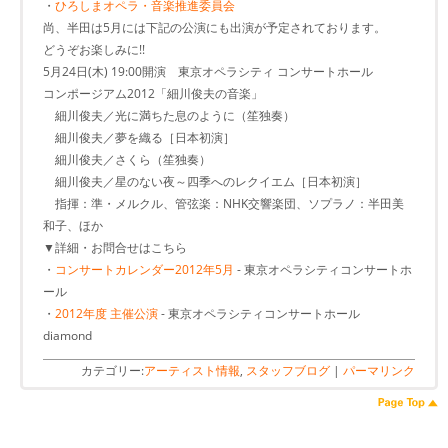
・
ひろしまオペラ・音楽推進委員会
尚、半田は5月には下記の公演にも出演が予定されております。
どうぞお楽しみに!!
5月24日(木) 19:00開演 東京オペラシティ コンサートホール
コンポージアム2012「細川俊夫の音楽」
細川俊夫／光に満ちた息のように（笙独奏）
細川俊夫／夢を織る［日本初演］
細川俊夫／さくら（笙独奏）
細川俊夫／星のない夜～四季へのレクイエム［日本初演］
指揮：準・メルクル、管弦楽：NHK交響楽団、ソプラノ：半田美
和子、ほか
▼詳細・お問合せはこちら
・
コンサートカレンダー2012年5月
- 東京オペラシティコンサートホ
ール
・
2012年度 主催公演
- 東京オペラシティコンサートホール
diamond
カテゴリー:
アーティスト情報
,
スタッフブログ
|
パーマリンク