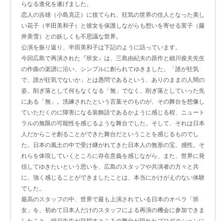
らなる進化を遂げました。
恋人の吉雄（小島克正）に捨てられ、狂気の世界の住人となった美し
い花子（半田美和子）と彼女を保護しながらも想いを寄せる実子（藤
井美雪）との妖しくも不思議な世界。
公演を振り返り、半田美和子は下記のように語っています。
今回広島で再演された『班女』は、三島由紀夫の原作と細川俊夫先生
の作曲の楽譜に沿い、シンプルに創られてゆきました。「誰が狂気
で、誰が狂気でないか」とは愚問であるという、ありのままの人間の
姿。削ぎ落として何もなくなる「無」でなく、削ぎ落としていった先
にある「無」。洗練されたという言葉そのものが、その舞台を想像し
ていただくのに障害になる装飾語であるかように感じる程、ニュート
ラルの無限の可能性を感じるような舞台でした。そして、それは日本
人だからこそ創ることができた舞台だということを感じるものでし
た。日本の風土の中で受け継がれてきた日本人の無形の宝、感性。そ
れらを体現していくところに存在意義を感じながら、また、世界に発
信してゆきたいという思いを、広島のスタッフや共演者の方々と共
に、強く感じることができましたことは、本当にかけがえのない体験
でした。
最高のスタッフの中、世界で最も上演されている日本のオペラ「班
女」を、初めて日本人だけのスタッフによる再演の機会に参加できま
したこと、細川先生が目指すところの舞台が現れたプロダクションに