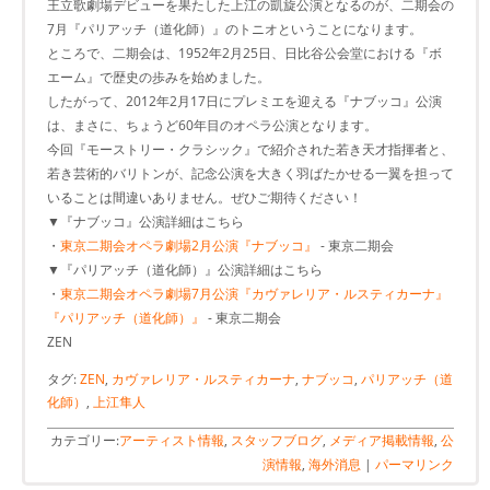
王立歌劇場デビューを果たした上江の凱旋公演となるのが、二期会の
7月『パリアッチ（道化師）』のトニオということになります。
ところで、二期会は、1952年2月25日、日比谷公会堂における『ボ
エーム』で歴史の歩みを始めました。
したがって、2012年2月17日にプレミエを迎える『ナブッコ』公演
は、まさに、ちょうど60年目のオペラ公演となります。
今回『モーストリー・クラシック』で紹介された若き天才指揮者と、
若き芸術的バリトンが、記念公演を大きく羽ばたかせる一翼を担って
いることは間違いありません。ぜひご期待ください！
▼『ナブッコ』公演詳細はこちら
・
東京二期会オペラ劇場2月公演『ナブッコ』
- 東京二期会
▼『パリアッチ（道化師）』公演詳細はこちら
・
東京二期会オペラ劇場7月公演『カヴァレリア・ルスティカーナ』
『パリアッチ（道化師）』
- 東京二期会
ZEN
タグ:
ZEN
,
カヴァレリア・ルスティカーナ
,
ナブッコ
,
パリアッチ（道
化師）
,
上江隼人
カテゴリー:
アーティスト情報
,
スタッフブログ
,
メディア掲載情報
,
公
演情報
,
海外消息
|
パーマリンク