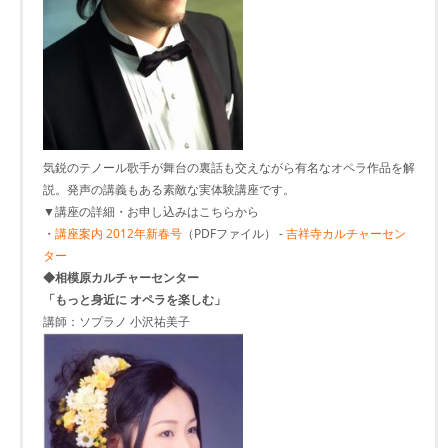
気鋭のテノール歌手が舞台の裏話も交えながら有名なオペラ作品を解
説。発声の講義もある素敵な実体験講座です。
▼講座の詳細・お申し込みはこちらから
・
講座案内 2012年新春号
（PDFファイル） -
吉祥寺カルチャーセン
ター
◆相模原カルチャーセンター
「もっと身近に オペラを楽しむ」
講師：ソプラノ 小沢祐美子