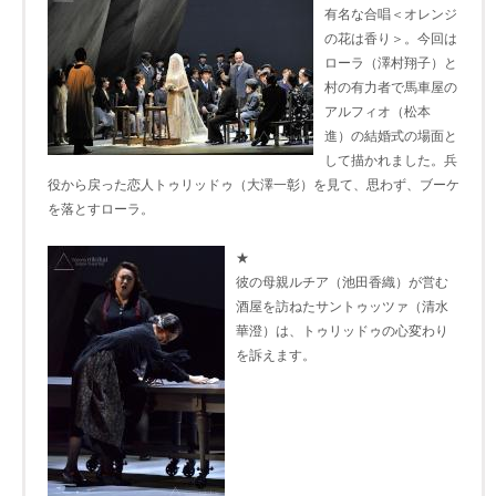
有名な合唱＜オレンジ
の花は香り＞。今回は
ローラ（澤村翔子）と
村の有力者で馬車屋の
アルフィオ（松本
進）の結婚式の場面と
して描かれました。兵
役から戻った恋人トゥリッドゥ（大澤一彰）を見て、思わず、ブーケ
を落とすローラ。
★
彼の母親ルチア（池田香織）が営む
酒屋を訪ねたサントゥッツァ（清水
華澄）は、トゥリッドゥの心変わり
を訴えます。