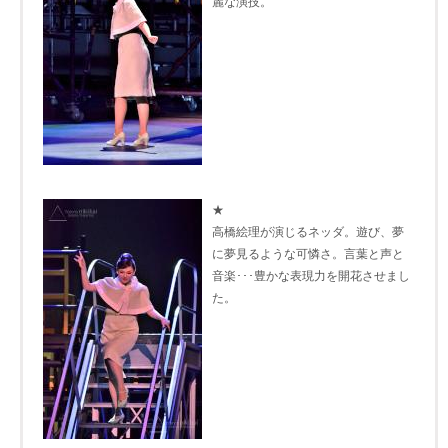
麗な演技。
★
高橋絵理が演じるネッダ。遊び、夢
に夢見るような可憐さ。言葉と声と
音楽･･･豊かな表現力を開花させまし
た。