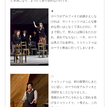
ど冷淡になり、まったく取り合わないのです。
★
ローラがアルフィオと結婚さえしな
ければ、サントゥッツァはこんな惨
めな思いはしなくて済んだのに、子
まで宿して、村人には陰口をたたか
れ、哀れでならない。一方、ローラ
は美人でお金持ち。トゥリッドゥは
ローラと教会に行ってしまいます。
◇
トゥリッドゥは、村の復讐のしきた
りに従い、ローラの夫アルフィオと
決闘することになりました。
母親のルチアにそれとなく別れを告
げるトゥリッドゥ。＜母さん、この