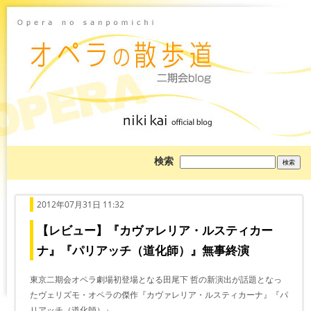
ブ
検索
ロ
グ
を
検
索:
2012年07月31日 11:32
【レビュー】『カヴァレリア・ルスティカー
ナ』『パリアッチ（道化師）』無事終演
東京二期会オペラ劇場初登場となる田尾下 哲の新演出が話題となっ
たヴェリズモ・オペラの傑作『カヴァレリア・ルスティカーナ』『パ
リアッチ（道化師）』。