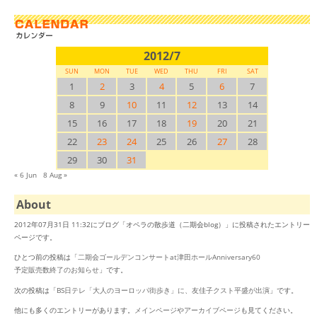
2012/7
SUN
MON
TUE
WED
THU
FRI
SAT
1
2
3
4
5
6
7
8
9
10
11
12
13
14
15
16
17
18
19
20
21
22
23
24
25
26
27
28
29
30
31
« 6 Jun
8 Aug »
About
2012年07月31日 11:32にブログ「オペラの散歩道（二期会blog）」に投稿されたエントリー
ページです。
ひとつ前の投稿は「
二期会ゴールデンコンサートat津田ホールAnniversary60
予定販売数終了のお知らせ
」です。
次の投稿は「
BS日テレ「大人のヨーロッパ街歩き」に、友佳子クスト平盛が出演
」です。
他にも多くのエントリーがあります。
メインページ
や
アーカイブページ
も見てください。