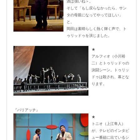
酒は強いね＞。
そして「もし戻らなかったら、サン
タの母親になってやってほしい」
と。
岡田は素晴らしく熱く輝く声で、ト
ゥリッドゥを演じました。
★
アルフィオ（小川裕
二）とトゥリッドゥの
決闘シーン。トゥリッ
ドゥは殺され、幕とな
ります。
『パリアッチ』
★
トニオ（上江隼人）
が、テレビのインタビ
ュー番組に出ているシ