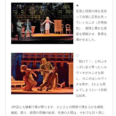
★
芝居と現実の境を見失
って次第に正気を失っ
ていくカニオ（片寄純
也）。激情と豊かな音
楽を堪能させ、客席を
沸かせました。
◇
「助けて！」と叫ぶネ
ッダに走り寄ったシル
ヴィオがカニオを刺
し、カニオはシルヴィ
オを刺す。3人とも死
んでしまうという壮絶
な結末。
2作品とも惨劇で幕が降ります。人と人との関係で湧き上がる感情、
嫉妬、怒り、絶望の究極の結末。生身の人間は、それでも日々演じ、