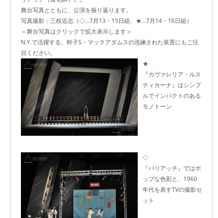
舞台写真とともに、公演を振り返ります。
写真撮影：三枝近志（◇…7月13・15日組、★…7月14・16日組）
＜舞台写真はクリックで拡大表示します＞
N.Y.で活躍する、幹子S・マックアダムスの洗練された装置にもご注
目ください。
★
『カヴァレリア・ルス
ティカーナ』はシンプ
ルでインパクトのある
モノトーン
◇
『パリアッチ』ではポ
ップな色彩と、1960
年代を表すTVの撮影セ
ット