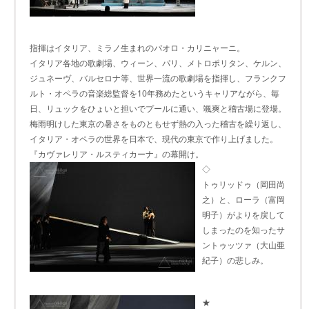
指揮はイタリア、ミラノ生まれのパオロ・カリニャーニ。
イタリア各地の歌劇場、ウィーン、パリ、メトロポリタン、ケルン、
ジュネーヴ、バルセロナ等、世界一流の歌劇場を指揮し、フランクフ
ルト・オペラの音楽総監督を10年務めたというキャリアながら、毎
日、リュックをひょいと担いでプールに通い、颯爽と稽古場に登場。
梅雨明けした東京の暑さをものともせず熱の入った稽古を繰り返し、
イタリア・オペラの世界を日本で、現代の東京で作り上げました。
『カヴァレリア・ルスティカーナ』の幕開け。
◇
トゥリッドゥ（岡田尚
之）と、ローラ（富岡
明子）がよりを戻して
しまったのを知ったサ
ントゥッツァ（大山亜
紀子）の悲しみ。
★