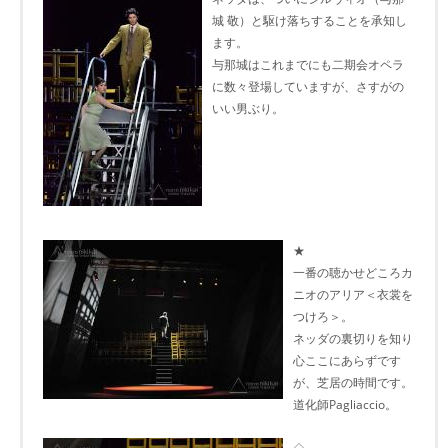
城 敬）と駆け落ちすることを承知し
ます。
与那城はこれまでにも二期会オペラ
に数々登場していますが、さすがの
いい男ぶり。
★
一番の聴かせどころカ
ニオのアリア＜衣裳を
つけろ＞。
ネッダの裏切りを知り
心ここにあらずです
が、芝居の時間です。
道化師Pagliaccio。