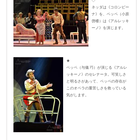
◇
ネッダは《コロンビー
ナ》を、ペッペ（小原
啓楼）は《アルレッキ
ーノ》を演じます。
★
ペッペ（与儀 巧）が演じる《アルレ
ッキーノ》のセレナータ。可笑しさ
と明るさがあって、ペッペの存在が
このオペラの重苦しさを救っている
気がします。