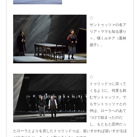
◇
サントゥッツァの名ア
リア＜ママも知る通り
＞。嘆くルチア（栗林
朋子）。
◇
トゥリッドゥに戻って
くるように、何度も頼
むサントゥッツァ。で
もサントゥッツァとの
仲は、ローラへのあて
つけで始まったのだ
し、もともと恋仲だっ
たローラとよりを戻したトゥリッドゥは、追いすがれば追いすがるほ