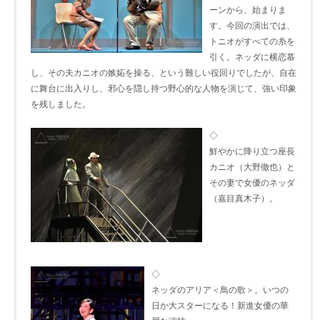
ーンから、始まりま
す。今回の演出では、
トニオがすべての糸を
引く。ネッダに横恋慕
し、その夫カニオの嫉妬を操る、という難しい役回りでしたが、自在
に舞台に出入りし、邪心を隠し持つ野心的な人物を演じて、強い印象
を残しました。
◇
鮮やかに降り立つ座長
カニオ（大野徹也）と
その妻で女優のネッダ
（嘉目真木子）。
◇
ネッダのアリア＜鳥の歌＞。いつの
日か大スターになる！新進女優の華