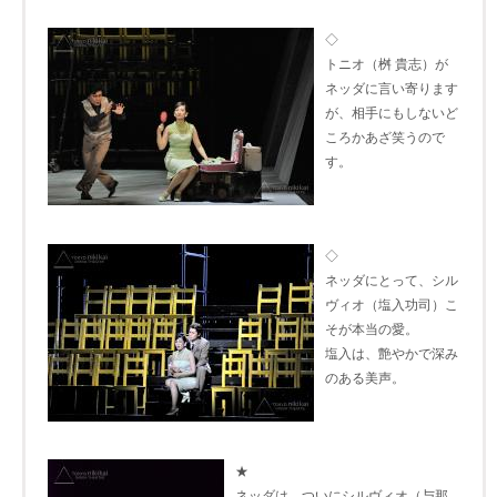
◇
トニオ（桝 貴志）が
ネッダに言い寄ります
が、相手にもしないど
ころかあざ笑うので
す。
◇
ネッダにとって、シル
ヴィオ（塩入功司）こ
そが本当の愛。
塩入は、艶やかで深み
のある美声。
★
ネッダは、ついにシルヴィオ（与那