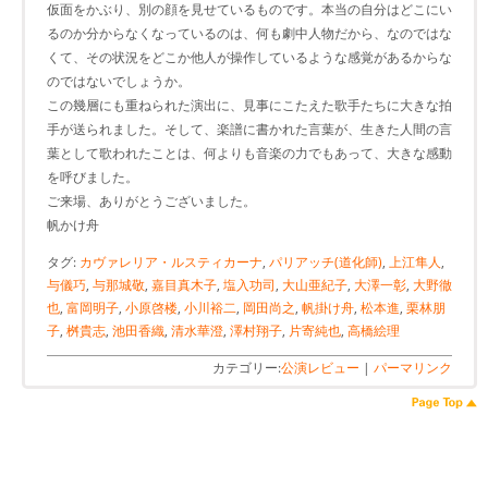
仮面をかぶり、別の顔を見せているものです。本当の自分はどこにい
るのか分からなくなっているのは、何も劇中人物だから、なのではな
くて、その状況をどこか他人が操作しているような感覚があるからな
のではないでしょうか。
この幾層にも重ねられた演出に、見事にこたえた歌手たちに大きな拍
手が送られました。そして、楽譜に書かれた言葉が、生きた人間の言
葉として歌われたことは、何よりも音楽の力でもあって、大きな感動
を呼びました。
ご来場、ありがとうございました。
帆かけ舟
タグ:
カヴァレリア・ルスティカーナ
,
パリアッチ(道化師)
,
上江隼人
,
与儀巧
,
与那城敬
,
嘉目真木子
,
塩入功司
,
大山亜紀子
,
大澤一彰
,
大野徹
也
,
富岡明子
,
小原啓楼
,
小川裕二
,
岡田尚之
,
帆掛け舟
,
松本進
,
栗林朋
子
,
桝貴志
,
池田香織
,
清水華澄
,
澤村翔子
,
片寄純也
,
高橋絵理
カテゴリー:
公演レビュー
|
パーマリンク