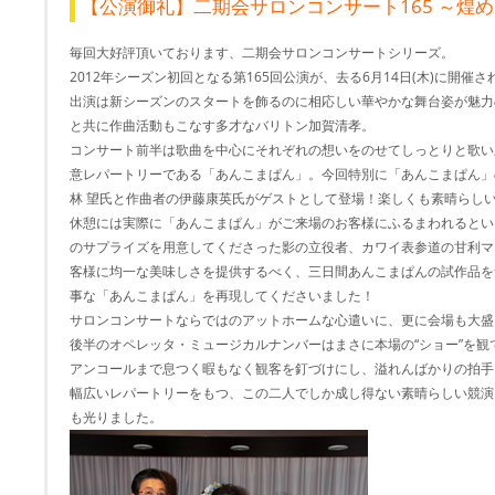
【公演御礼】二期会サロンコンサート165 ～煌
毎回大好評頂いております、二期会サロンコンサートシリーズ。
2012年シーズン初回となる第165回公演が、去る6月14日(木)に開催
出演は新シーズンのスタートを飾るのに相応しい華やかな舞台姿が魅力
と共に作曲活動もこなす多才なバリトン加賀清孝。
コンサート前半は歌曲を中心にそれぞれの想いをのせてしっとりと歌い
意レパートリーである「あんこまぱん」。今回特別に「あんこまぱん」
林 望氏と作曲者の伊藤康英氏がゲストとして登場！楽しくも素晴らし
休憩には実際に「あんこまぱん」がご来場のお客様にふるまわれるとい
のサプライズを用意してくださった影の立役者、カワイ表参道の甘利マ
客様に均一な美味しさを提供するべく、三日間あんこまぱんの試作品を
事な「あんこまぱん」を再現してくださいました！
サロンコンサートならではのアットホームな心遣いに、更に会場も大盛
後半のオペレッタ・ミュージカルナンバーはまさに本場の“ショー”を観
アンコールまで息つく暇もなく観客を釘づけにし、溢れんばかりの拍手
幅広いレパートリーをもつ、この二人でしか成し得ない素晴らしい競演
も光りました。