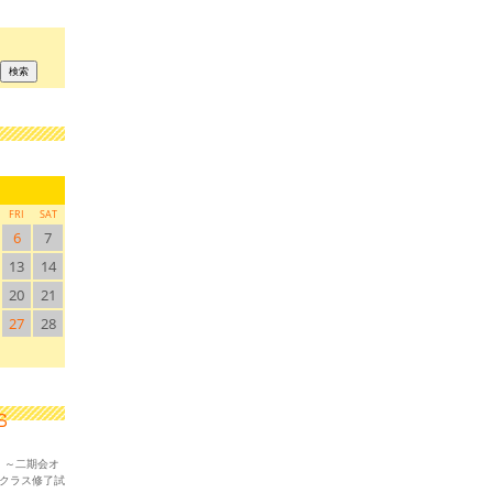
FRI
SAT
6
7
13
14
20
21
27
28
！～二期会オ
ークラス修了試