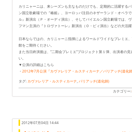
カリニャーニは、来シーズンも主なものだけでも、定期的に活躍するパ
ン国立歌劇場での『椿姫』、ヨーロッパ注目のネザーランド・オペラで
ル』新演出（Ｐ・オーディ演出）、そしてバイエルン国立劇場では、ヴ
フマン主演の『トロヴァトーレ』新演出（Ｏ・ピィ演出）などの大活躍
日本ならではの、カリニャーニ指揮によるワールドワイドなプレミエ、7月
館をご期待ください。
また当日終演後は、”二期会プレミエ”プロジェクト第１弾、出演者の
い。
▼公演の詳細はこちら
・
2012年7月公演『カヴァレリア・ルスティカーナ／パリアッチ(道化師
タグ:
カヴァレリア・ルスティカーナ
,
パリアッチ(道化師)
カテゴリー:
2012年07月04日 14:44