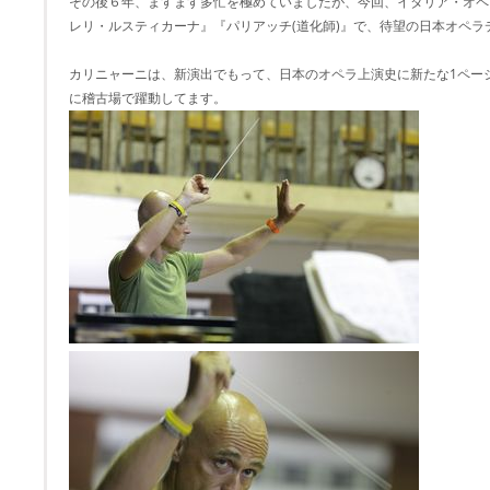
その後６年、ますます多忙を極めていましたが、今回、イタリア・オペ
レリ・ルスティカーナ』『パリアッチ(道化師)』で、待望の日本オペラ
カリニャーニは、新演出でもって、日本のオペラ上演史に新たな1ペー
に稽古場で躍動してます。