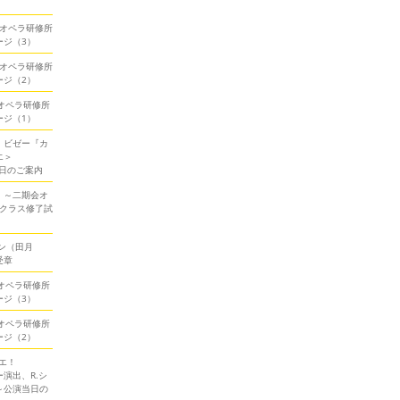
期会オペラ研修所
ージ（3）
期会オペラ研修所
ージ（2）
会オペラ研修所
ージ（1）
！ビゼー『カ
エ＞
当日のご案内
！～二期会オ
ークラス修了試
ン（田月
受章
会オペラ研修所
ージ（3）
会オペラ研修所
ージ（2）
エ！
演出、R.シ
～公演当日の