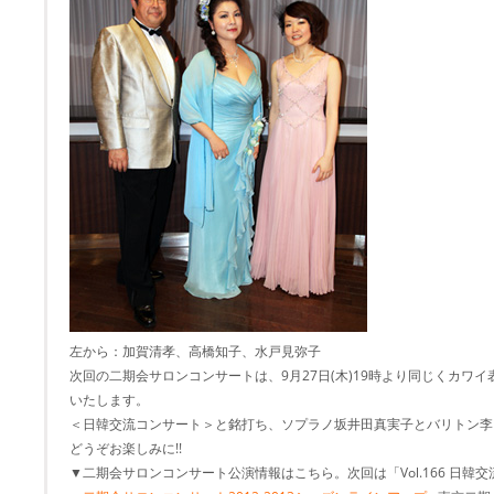
左から：加賀清孝、高橋知子、水戸見弥子
次回の二期会サロンコンサートは、9月27日(木)19時より同じくカワ
いたします。
＜日韓交流コンサート＞と銘打ち、ソプラノ坂井田真実子とバリトン李
どうぞお楽しみに!!
▼二期会サロンコンサート公演情報はこちら。次回は「Vol.166 日韓