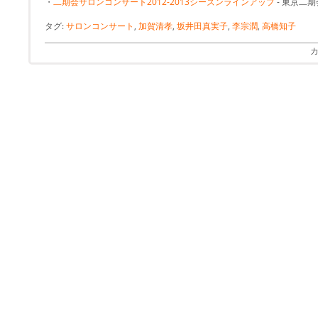
・
二期会サロンコンサート2012-2013シーズンラインアップ
- 東京二期
タグ:
サロンコンサート
,
加賀清孝
,
坂井田真実子
,
李宗潤
,
高橋知子
カ