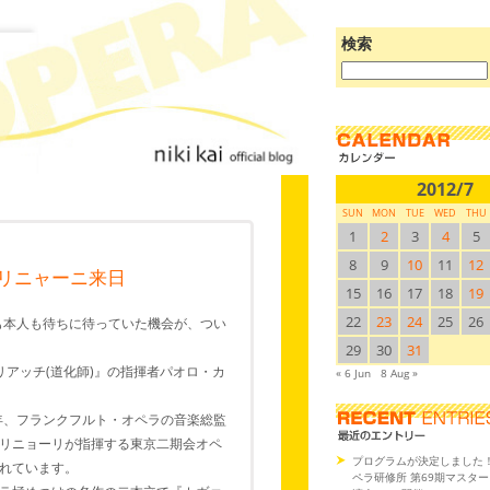
検索
ブ
ロ
グ
を
検
索:
2012/7
SUN
MON
TUE
WED
THU
1
2
3
4
5
8
9
10
11
12
カリニャーニ来日
15
16
17
18
19
22
23
24
25
26
も本人も待ちに待っていた機会が、つい
29
30
31
アッチ(道化師)』の指揮者パオロ・カ
« 6 Jun
8 Aug »
年、フランクフルト・オペラの音楽総監
リニョーリが指揮する東京二期会オペ
プログラムが決定しました
れています。
ペラ研修所 第69期マスタ