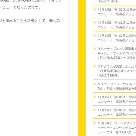
ラ極めつけの名作の二本立て『カヴァ
演会(2/18開催)
デビューとなったのです。
11月14日「第102回 二
コンサート」出演者メッセ
ジを飾れることを名誉として、楽しみ
11月14日「第102回 二
コンサート」出演者メッセ
11月14日「第102回二期
コンサート」出演者メッセ
イリーナ・ブルック新演出
ルメン』＜ワールドプレミ
2月20日(木)開幕！〜公演
プログラムが決定しました
ペラ研修所 第68期マスタ
演会(2/26開催)
ソプラノ チョン・ウォルソ
仙）、勲章・旭日単光章を
11月15日「第101回二期
コンサート」出演者メッセ
11月15日「第101回二期
コンサート」出演者メッセ
10月24日、ワールドプレミ
ペーター・コンヴィチュニー
ュトラウス『影のない女』