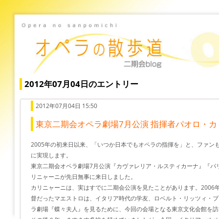
2012年07月04日のエントリー
2012年07月04日 15:50
東京二期会オペラ劇場7月公演 指揮者パオロ・
2005年の初来日以来、「いつか日本でもオペラの指揮を」と、ファン
に実現します。
東京二期会オペラ劇場7月公演『カヴァレリア・ルスティカーナ』『パリ
リニャーニが先日無事に来日しました。
カリニャーニは、実はすでに二期会公演を見たことがあります。2006
督だったマエストロは、イタリア時代の学友、ロベルト・リッツィ・ブ
ラ劇場『蝶々夫人』を見るために、今回の会場となる東京文化会館を訪