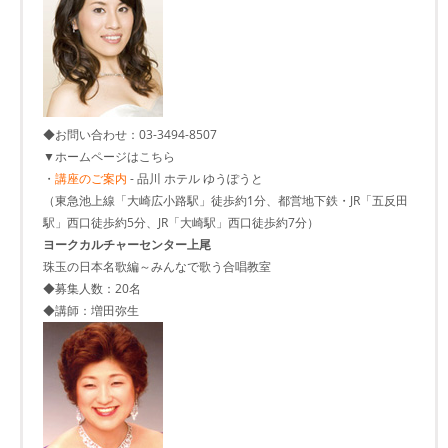
◆お問い合わせ：03-3494-8507
▼ホームページはこちら
・
講座のご案内
- 品川 ホテル ゆうぽうと
（東急池上線「大崎広小路駅」徒歩約1分、都営地下鉄・JR「五反田
駅」西口徒歩約5分、JR「大崎駅」西口徒歩約7分）
ヨークカルチャーセンター上尾
珠玉の日本名歌編～みんなで歌う合唱教室
◆募集人数：20名
◆講師：増田弥生