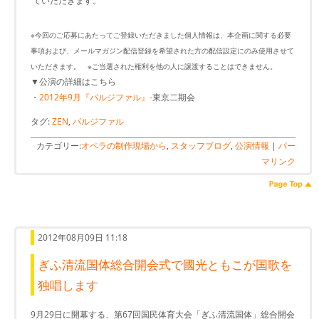
ていただきます。
※今回のご応募にあたってご登録いただきました個人情報は、本企画に関する必要
事項および、メールマガジン配信登録を希望された方の配信設定にのみ使用させて
いただきます。 ※ご当選された権利を他の人に譲渡することはできません。
▼公演の詳細はこちら
・
2012年9月『パルジファル』-
東京二期会
タグ:
ZEN
,
パルジファル
カテゴリー:
オペラの制作現場から
,
スタッフブログ
,
公演情報
|
パー
マリンク
2012年08月09日 11:18
ぎふ清流国体総合開会式で國光ともこが国歌を
独唱します
9月29日に開幕する、第67回国民体育大会「ぎふ清流国体」総合開会