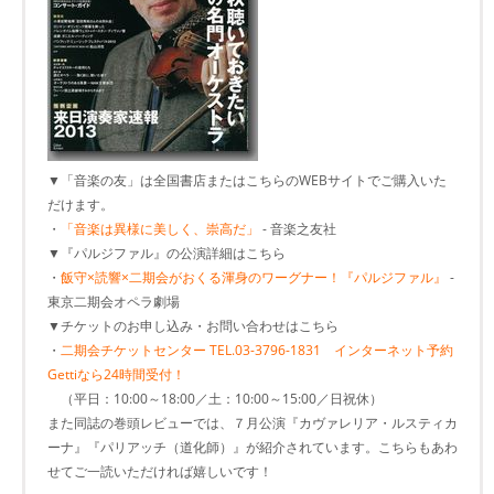
▼「音楽の友」は全国書店またはこちらのWEBサイトでご購入いた
だけます。
・
「音楽は異様に美しく、崇高だ」
- 音楽之友社
▼『パルジファル』の公演詳細はこちら
・
飯守×読響×二期会がおくる渾身のワーグナー！『パルジファル』
-
東京二期会オペラ劇場
▼チケットのお申し込み・お問い合わせはこちら
・
二期会チケットセンター TEL.03-3796-1831 インターネット予約
Gettiなら24時間受付！
（平日：10:00～18:00／土：10:00～15:00／日祝休）
また同誌の巻頭レビューでは、７月公演『カヴァレリア・ルスティカ
ーナ』『パリアッチ（道化師）』が紹介されています。こちらもあわ
せてご一読いただければ嬉しいです！