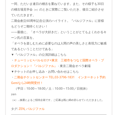
一同、ただいま連日の稽古を重ねています。また、その様子も30日
の稽古場見学会
のときに実際にご覧いただき、後日ご紹介させ
（※）
ていただきます。
二期会創立60周年記念公演のハイライト。『パルジファル』に皆様
もどうぞご期待ください！
――最後に、「オペラが大好きだ」ということがとてもよくわかるキ
ーン氏の言葉を。
「オペラを楽しむために必要なのは人間の声の美しさと表現力に敏感
であるということだけである」
▼『パルジファル』の公演詳細はこちら
・
チューリッヒ×バルセロナ×東京 三都市をつなぐ国際オペラ・プ
ロダクション！『パルジファル』
- 東京二期会オペラ劇場
▼チケットのお申し込み・お問い合わせはこちら
・
二期会チケットセンター TEL.03-3796-1831 インターネット予約
Gettiなら24時間受付！
（平日：10:00～18:00／土：10:00～15:00／日祝休）
zen
（※）…抽選によるご招待企画です。ご応募は既に締め切らせていただきました。
タグ:
ZEN
,
パルジファル