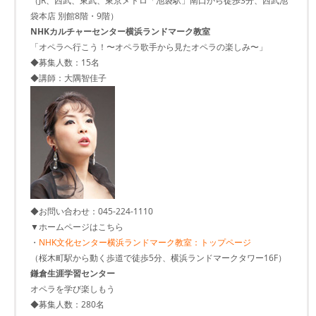
（JR、西武、東武、東京メトロ「池袋駅」南口から徒歩3分、西武池
袋本店 別館8階・9階）
NHKカルチャーセンター横浜ランドマーク教室
「オペラヘ行こう！〜オペラ歌手から見たオペラの楽しみ〜」
◆募集人数：15名
◆講師：大隅智佳子
◆お問い合わせ：045-224-1110
▼ホームページはこちら
・
NHK文化センター横浜ランドマーク教室：トップページ
（桜木町駅から動く歩道で徒歩5分、横浜ランドマークタワー16F）
鎌倉生涯学習センター
オペラを学び楽しもう
◆募集人数：280名