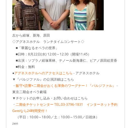
左から経塚、新海、原田
◇アグネスホテル ランチタイムコンサート◇
■「華麗なるオペラの世界」
■日時：8月22日(水) 12:00～12:30（開場11:45）
■出演：ソプラノ経塚果林、テノール新海康仁、ピアノ原田絵里香
■料金：無料
●
アグネスホテルへのアクセスはこちら
- アグネスホテル
▼『パルジファル』の公演詳細はこちら
・
飯守×読響×二期会がおくる渾身のワーグナー！『パルジファル』
-
東京二期会オペラ劇場
▼チケットのお申し込み・お問い合わせはこちら
・
二期会チケットセンター TEL.03-3796-1831 インターネット予約
Gettiなら24時間受付！
（平日：10:00～18:00／土：10:00～15:00／日祝休）
zen