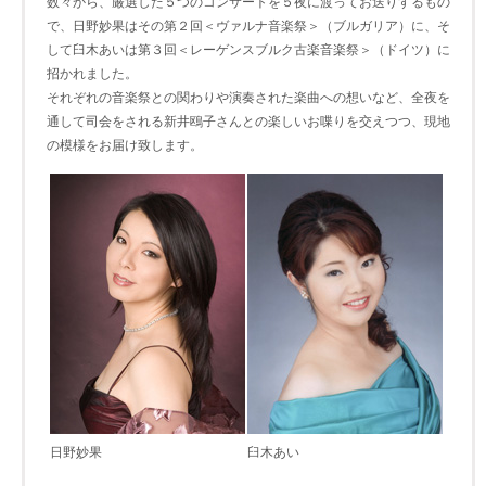
数々から、厳選した５つのコンサートを５夜に渡ってお送りするもの
で、日野妙果はその第２回＜ヴァルナ音楽祭＞（ブルガリア）に、そ
して臼木あいは第３回＜レーゲンスブルク古楽音楽祭＞（ドイツ）に
招かれました。
それぞれの音楽祭との関わりや演奏された楽曲への想いなど、全夜を
通して司会をされる新井鴎子さんとの楽しいお喋りを交えつつ、現地
の模様をお届け致します。
日野妙果
臼木あい