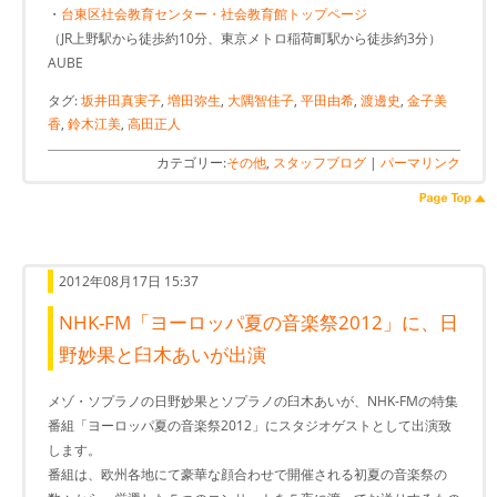
・
台東区社会教育センター・社会教育館トップページ
（JR上野駅から徒歩約10分、東京メトロ稲荷町駅から徒歩約3分）
AUBE
タグ:
坂井田真実子
,
増田弥生
,
大隅智佳子
,
平田由希
,
渡邊史
,
金子美
香
,
鈴木江美
,
高田正人
カテゴリー:
その他
,
スタッフブログ
|
パーマリンク
2012年08月17日 15:37
NHK-FM「ヨーロッパ夏の音楽祭2012」に、日
野妙果と臼木あいが出演
メゾ・ソプラノの日野妙果とソプラノの臼木あいが、NHK-FMの特集
番組「ヨーロッパ夏の音楽祭2012」にスタジオゲストとして出演致
します。
番組は、欧州各地にて豪華な顔合わせで開催される初夏の音楽祭の