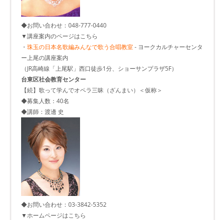
◆お問い合わせ：048-777-0440
▼講座案内のページはこちら
・
珠玉の日本名歌編みんなで歌う合唱教室
- ヨークカルチャーセンタ
ー上尾の講座案内
（JR高崎線「上尾駅」西口徒歩1分、ショーサンプラザ5F）
台東区社会教育センター
【続】歌って学んでオペラ三昧（ざんまい）＜仮称＞
◆募集人数：40名
◆講師：渡邊 史
◆お問い合わせ：03-3842-5352
▼ホームページはこちら