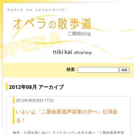
ブ
検索
ロ
グ
を
検
2012年08月 アーカイブ
索:
2012年08月25日 17:52
いよいよ「二期会新進声楽家の夕べ」公演迫
る！
毎年、公演を楽しみにしてくださっている方も多い「二期会新進声楽