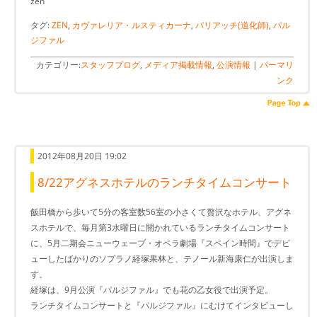
zen
タグ:
ZEN
,
カヴァレリア・ルスティカーナ
,
パリアッチ(道化師)
,
パル
ジファル
カテゴリー:
スタッフブログ
,
メディア掲載情報
,
公演情報
|
パーマリ
ンク
2012年08月20日 19:02
8/22アグネスホテルのランチタイムコンサート
飯田橋から歩いて5分の客室数56室の小さくて贅沢なホテル、アグネ
スホテルで、毎月第3水曜日に開かれているランチタイムコンサート
に、5月二期会ニューウェーブ・オペラ劇場『スペイン時間』でデビ
ューしたばかりのソプラノ経塚果林と、テノール新海康仁が出演しま
す。
経塚は、9月公演『パルジファル』でも花の乙女役で出演予定。
ランチタイムコンサートと『パルジファル』にむけてインタビューし