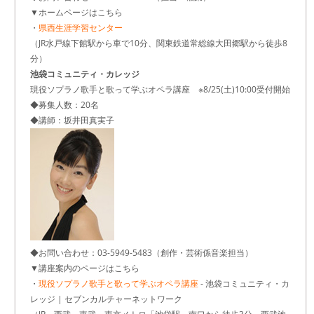
▼ホームページはこちら
・
県西生涯学習センター
（JR水戸線下館駅から車で10分、関東鉄道常総線大田郷駅から徒歩8
分）
池袋コミュニティ・カレッジ
現役ソプラノ歌手と歌って学ぶオペラ講座 ※8/25(土)10:00受付開始
◆募集人数：20名
◆講師：坂井田真実子
◆お問い合わせ：03-5949-5483（創作・芸術係音楽担当）
▼講座案内のページはこちら
・
現役ソプラノ歌手と歌って学ぶオペラ講座
- 池袋コミュニティ・カ
レッジ | セブンカルチャーネットワーク