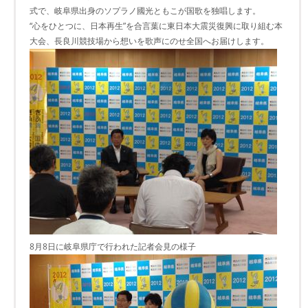
式で、岐阜県出身のソプラノ國光ともこが国歌を独唱します。
“心をひとつに、日本再生”を合言葉に東日本大震災復興に取り組む本
大会、長良川競技場から想いを歌声にのせ全国へお届けします。
8月8日に岐阜県庁で行われた記者会見の様子