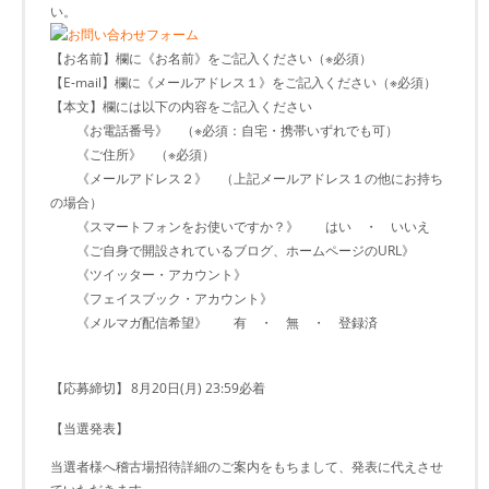
い。
【お名前】欄に《お名前》をご記入ください（※必須）
【E-mail】欄に《メールアドレス１》をご記入ください（※必須）
【本文】欄には以下の内容をご記入ください
《お電話番号》 （※必須：自宅・携帯いずれでも可）
《ご住所》 （※必須）
《メールアドレス２》 （上記メールアドレス１の他にお持ち
の場合）
《スマートフォンをお使いですか？》 はい ・ いいえ
《ご自身で開設されているブログ、ホームページのURL》
《ツイッター・アカウント》
《フェイスブック・アカウント》
《メルマガ配信希望》 有 ・ 無 ・ 登録済
【応募締切】
8月20日(月) 23:59必着
【当選発表】
当選者様へ稽古場招待詳細のご案内をもちまして、発表に代えさせ