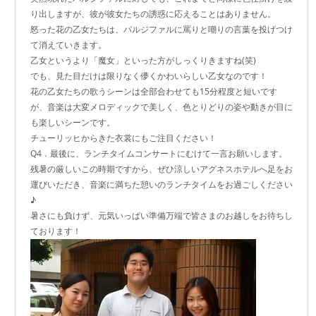
り出しますが、彼が彼女たちの誘惑に応えることはありません。
怒った花の乙女たちは、パルジファルに罵りと嘲りの言葉を投げつけ
て消えていきます。
乙女というより「魔女」といった方がしっくりきますね(笑)
でも、見た目だけは限りなく儚くかわいらしい乙女なのです！
花の乙女たちの歌うシーンは全部合わせても15分程度と短いです
が、音楽は大変メロディックで美しく、色とりどりの姿や動きが目に
も楽しいシーンです。
チューリッヒからきた衣裳にもご注目ください！
Q4．最後に、ランチタイムコンサートにむけて一言お願いします。
残暑の厳しいこの時期ですから、ぜひ涼しいアグネスホテルへ足をお
運びいただき、音楽に満ちた憩いのランチタイムをお過ごしください
♪
暑さにも負けず、元気いっぱい準備万端で皆さまのお越しをお待ちし
ております！