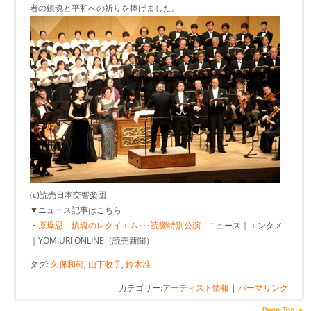
者の鎮魂と平和への祈りを捧げました。
(c)読売日本交響楽団
▼ニュース記事はこちら
・
原爆忌 鎮魂のレクイエム･･･読響特別公演
- ニュース｜エンタメ
｜YOMIURI ONLINE（読売新聞）
タグ:
久保和範
,
山下牧子
,
鈴木准
カテゴリー:
アーティスト情報
|
パーマリンク