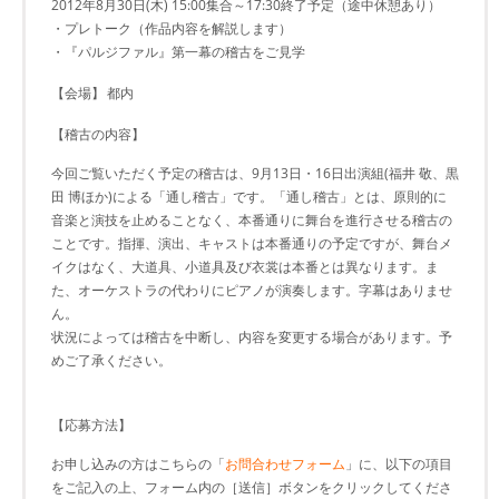
2012年8月30日(木) 15:00集合～17:30終了予定（途中休憩あり）
・プレトーク（作品内容を解説します）
・『パルジファル』第一幕の稽古をご見学
【会場】
都内
【稽古の内容】
今回ご覧いただく予定の稽古は、9月13日・16日出演組(福井 敬、黒
田 博ほか)による「通し稽古」です。「通し稽古」とは、原則的に
音楽と演技を止めることなく、本番通りに舞台を進行させる稽古の
ことです。指揮、演出、キャストは本番通りの予定ですが、舞台メ
イクはなく、大道具、小道具及び衣裳は本番とは異なります。ま
た、オーケストラの代わりにピアノが演奏します。字幕はありませ
ん。
状況によっては稽古を中断し、内容を変更する場合があります。予
めご了承ください。
【応募方法】
お申し込みの方はこちらの「
お問合わせフォーム
」に、以下の項目
をご記入の上、フォーム内の［送信］ボタンをクリックしてくださ