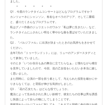
ました。
＊ ＊ ＊ ＊ ＊
Q1．今度のランチタイムコンサートはどんなプログラムですか？
カンツォーネにシャンソン、有名なオペラのアリア、そして二重唱
と、盛りだくさんなプログラムです。
私はグノー作曲のジュリエットのワルツ「私は夢に生きたい」など、
ランチタイムにふさわしい明るく華やかな曲を選ばせていただきまし
た。
Q2．『パルジファル』に出演が決まったときのお気持ちをきかせて
ください。
去年7月の『トゥーランドット』には、リューのアンダースタディと
して参加していました。
そのとき「いつか自分もあの舞台に立てたらなぁ」と憧れながら稽古
を見学していましたので、今回、花の乙女役をいただいき本当に嬉し
く思いました。
また同時に、公演の一部を担う者として、与えられた役割を確かにや
りきらなくては、と背筋が伸びる気持がしました。
Q3．「花の乙女たち」はどんな役でしょうか。
魔法によって生み出された美しい妖精で、彼女たちの仕事は男を誘惑
し快楽によって自らの物にしてしまうことです。
突然現れたパルジファルに対しても、これまでと同様に色仕掛けを繰