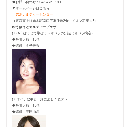
◆お問い合わせ：048-476-9011
▼ホームページはこちら
・
志木カルチャーセンター
（東武東上線志木駅南口下車徒歩2分、イオン新座４F）
ゆうぽうとカルチャープラザ
(1)ゆうぽうとで学ぼう～オペラの知識（オペラ検定）
◆募集人数：15名
◆講師：金子美香
(2)オペラ歌手と一緒に楽しく歌おう
◆募集人数：15名
◆講師：平田由希