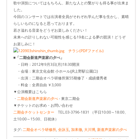
歌や演技についてはもちろん、新たな人との繋がりも得る事が出来ま
した。
今回のコンサートでは出演者全員がそれぞれ学んだ事を生かし、素晴
らしいものになると思っております。
若さ溢れる音楽をどうぞお楽しみください！
未来への計りしれない可能性を感じる19名による夢の競演！どうぞ
お楽しみに！
チラシ(PDFファイル)
■「二期会新進声楽家の夕べ」
・日時：2012年9月3日(月)18:30開演
・会場：東京文化会館 小ホール(JR上野駅公園口)
・出演：二期会オペラ研修所第55期修了・成績優秀者
・料金：全席自由 ￥3,000
▼公演概要はこちら
・
二期会新進声楽家の夕べ
- 東京二期会
▼チケットのお求め・お問い合わせ
二期会チケットセンター
TEL.03-3796-1831 （平日10:00～18:00、
土10:00～15:00、日祝休）
タグ:
二期会オペラ研修所
,
全詠玉
,
加耒徹
,
大川博
,
新進声楽家の夕べ