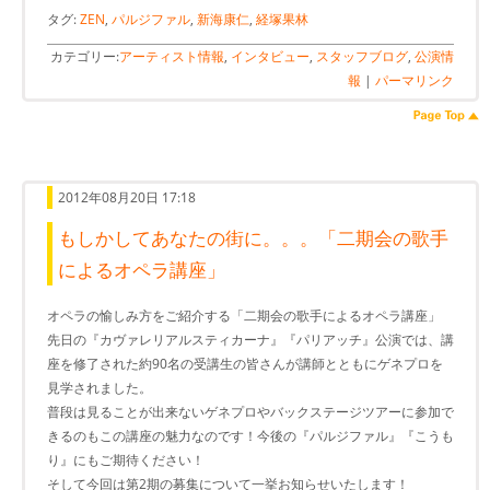
タグ:
ZEN
,
パルジファル
,
新海康仁
,
経塚果林
カテゴリー:
アーティスト情報
,
インタビュー
,
スタッフブログ
,
公演情
報
|
パーマリンク
2012年08月20日 17:18
もしかしてあなたの街に。。。「二期会の歌手
によるオペラ講座」
オペラの愉しみ方をご紹介する「二期会の歌手によるオペラ講座」
先日の『カヴァレリアルスティカーナ』『パリアッチ』公演では、講
座を修了された約90名の受講生の皆さんが講師とともにゲネプロを
見学されました。
普段は見ることが出来ないゲネプロやバックステージツアーに参加で
きるのもこの講座の魅力なのです！今後の『パルジファル』『こうも
り』にもご期待ください！
そして今回は第2期の募集について一挙お知らせいたします！