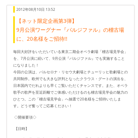
2012年08月10日 13:52
【ネット限定企画第3弾】
9月公演ワーグナー『パルジファル』の稽古場
に、20名様をご招待!!
毎回大好評をいただいている東京二期会オペラ劇場「稽古場見学会」
を、7月公演に続いて、9月公演『パルジファル』でも実施すること
になりました！
今回の公演は、バルセロナ・リセウ大劇場とチューリッヒ歌劇場との
共同制作。欧州でも大きな評判となったクラウス・グートの演出を、
日本国内でだれよりも早くご覧いただくチャンスです。また、オペラ
歌手の歌声を至近距離でご体感いただけるのも稽古場見学会の魅力の
ひとつ。この「稽古場見学会」へ抽選で20名様をご招待いたしま
す。どうぞ奮ってご応募ください！
◇開催要項◇
【日時】