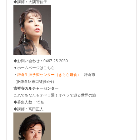
◆講師：大隅智佳子
◆お問い合わせ：0467-25-2030
▼ホームページはこちら
・
鎌倉生涯学習センター（きらら鎌倉）
- 鎌倉市
（JR鎌倉駅東口徒歩3分）
吉祥寺カルチャーセンター
これであなたもオペラ通！オペラで巡る世界の旅
◆募集人数：15名
◆講師：高田正人