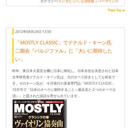
カテゴリー:
インタビュー
,
公演情報
|
パーマリンク
2012年08月24日 13:50
「MOSTLY CLASSIC」でドナルド・キーン氏
二期会『パルジファル』に「大いに期待した
い」
昨年、東日本大震災を機に日本に帰化し、日本永住を決意された日本
文学研究者ドナルド・キーン氏は、大のオペラ好きとしても有名で
す。そのキーン氏が、今月発行の音楽専門誌「MOSTLY CLASSIC」
10月号で「日本のオペラに期待すること～最近見た２つのオペラ公
演～」と題された談話を寄せられています。