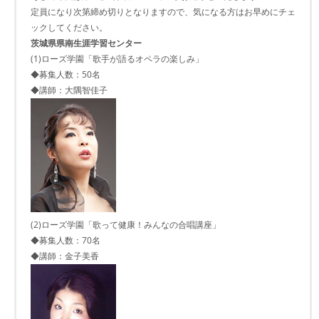
定員になり次第締め切りとなりますので、気になる方はお早めにチェ
ックしてください。
茨城県県南生涯学習センター
(1)ローズ学園「歌手が語るオペラの楽しみ」
◆募集人数：50名
◆講師：大隅智佳子
(2)ローズ学園「歌って健康！みんなの合唱講座」
◆募集人数：70名
◆講師：金子美香