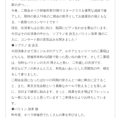
家の夕べ」。
今春、二期会オペラ研修所第55期マスタークラスを優秀な成績で修
了した、期待の新人19名の二期会の歌手としてお披露目の場ともな
る、一夜限りのコンサートです！
現在、出演者らは公演に向け、順調にピアノ合わせを重ねています。
今日はその出演者の中から、ソプラノ全 詠玉とバリトン加耒 徹の二
人に、コンサート前の意気込みを聞きました！
◆ソプラノ 全 詠玉
今回演奏させて頂くジルダのアリア、ルチアとエンリーコの二重唱は
どちらも、研修所本科の試験で歌った思い出の曲です。そして二重唱
は、当時もバリトンの大川 博さんと歌い、二年越しの共演です。
本日もピアノの朴さんと三人、和気あいあいとした雰囲気の中、稽古
をして参りました。
二期会会員になったばかりの同期の皆さんと一緒に舞台に立てるこ
と、また、東京文化会館という素敵なホールで歌えることを楽しみ
に、当日まで練習に励みます。きっと、残暑を吹き飛ばすフレッシュ
な一夜になることと思っています！ご来場を心よりお待ちしていま
す。
◆バリトン 加耒 徹
昨年度、オペラ研修所でたくさんの事を学びました。