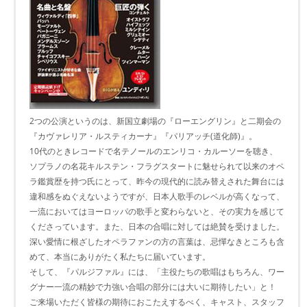
2つの公演というのは、新国立劇場の『ローエングリン』と二期会の
『カヴァレリア・ルスティカーナ』『パリアッチ(道化師)』。
10代のときレコードで名テノールのエンリコ・カルーソーを聴き、
ソプラノの名花キルステン・フラグスタートに魅せられて以来のオペ
ラ鑑賞歴を持つ氏にとって、昨今の現代的に読み替えされた舞台には
違和感をぬぐえないようですが、日本人歌手のレベルが高くなって、
一流においてはヨーロッパの歌手と変わらないと、その実力を感じて
くださっています。また、日本の合唱に対しては絶賛を受けました。
深い愛情に根ざしたオペラファンの方の言葉は、忌憚なきところも含
めて、本当にありがたく私たちに届いています。
そして、『パルジファル』には、「主役たちの歌唱はもちろん、ワー
グナー一流の精妙で力強い合唱の部分には大いに期待したい」と！
ご来場いただく皆様の期待におこたえするべく、キャスト、スタッフ