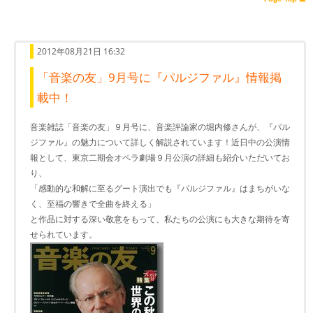
2012年08月21日 16:32
「音楽の友」9月号に『パルジファル』情報掲
載中！
音楽雑誌「音楽の友」９月号に、音楽評論家の堀内修さんが、『パル
ジファル』の魅力について詳しく解説されています！近日中の公演情
報として、東京二期会オペラ劇場９月公演の詳細も紹介いただいてお
り、
「感動的な和解に至るグート演出でも『パルジファル』はまちがいな
く、至福の響きで全曲を終える」
と作品に対する深い敬意をもって、私たちの公演にも大きな期待を寄
せられています。