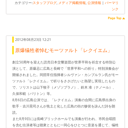
カテゴリー:
スタッフブログ
,
メディア掲載情報
,
公演情報
|
パーマリ
ンク
2012年08月23日 12:21
原爆犠牲者悼むモーツァルト「レクイエム」
創立50周年を迎えた読売日本交響楽団が世界平和を祈念する特別公
演として、原爆忌に広島と長崎で「世界平和への祈り」特別演奏会が
開催されました。同団常任指揮者シルヴァン・カンブルラン氏がモー
ツァルト「レクイエム」で祈りをささげたいと熱望し実現したもの
で、ソリストは山下牧子（メゾソプラノ）、鈴木 准（テノール）、
久保和範（バリトン）等。
8月6日の広島公演では、「レクイエム」演奏の合間に広島県出身の
歌手・吉川晃司さんが焦土と化した広島の街の惨状を詠んだ詩を朗
読。
また8月9日には長崎ブリックホールでも演奏が行われ、市民合唱団
を含む出演者等は聴衆とともに一同心をひとつに音楽を通じて、犠牲