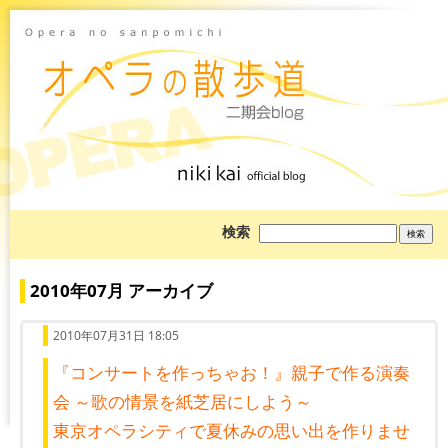
ブ
検索
ロ
グ
を
検
2010年07月 アーカイブ
索:
2010年07月31日 18:05
『コンサートを作っちゃお！』親子で作る演奏
会 ～歌の情景を紙芝居にしよう～
東京オペラシティで夏休みの思い出を作りませ