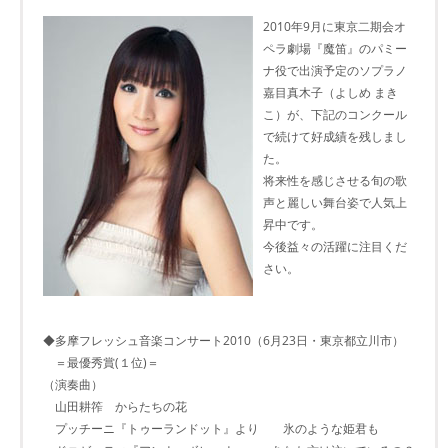
2010年9月に東京二期会オ
ペラ劇場『魔笛』のパミー
ナ役で出演予定のソプラノ
嘉目真木子（よしめ まき
こ）が、下記のコンクール
で続けて好成績を残しまし
た。
将来性を感じさせる旬の歌
声と麗しい舞台姿で人気上
昇中です。
今後益々の活躍に注目くだ
さい。
◆多摩フレッシュ音楽コンサート2010（6月23日・東京都立川市）
＝最優秀賞(１位)＝
（演奏曲）
山田耕筰 からたちの花
プッチーニ『トゥーランドット』より 氷のような姫君も