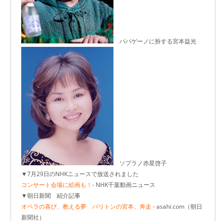
パパゲーノに扮する宮本益光
ソプラノ赤星啓子
▼7月29日のNHKニュースで放送されました
コンサート会場に絵画も！
- NHK千葉動画ニュース
▼朝日新聞 紹介記事
オペラの喜び、教える夢 バリトンの宮本、奔走
- asahi.com（朝日
新聞社）