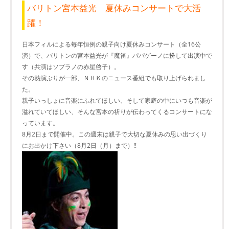
バリトン宮本益光 夏休みコンサートで大活
躍！
日本フィルによる毎年恒例の親子向け夏休みコンサート（全16公
演）で、バリトンの宮本益光が『魔笛』パパゲーノに扮して出演中で
す（共演はソプラノの赤星啓子）。
その熱演ぶりが一部、ＮＨＫのニュース番組でも取り上げられまし
た。
親子いっしょに音楽にふれてほしい、そして家庭の中にいつも音楽が
溢れていてほしい、そんな宮本の祈りが伝わってくるコンサートにな
っています。
8月2日まで開催中。この週末は親子で大切な夏休みの思い出づくり
にお出かけ下さい（8月2日（月）まで）!!