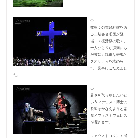
◇
数多くの舞台経験を誇
る二期会合唱団が登
場、＜復活祭の歌＞。
一人ひとりが演奏にも
演技にも繊細な表現と
クオリティを求めら
れ、見事にこたえまし
た。
◇
若さを取り戻したいと
いうファウスト博士の
欲望をかなえようと悪
魔メフィストフェレス
が囁きます。
ファウスト（左）：樋