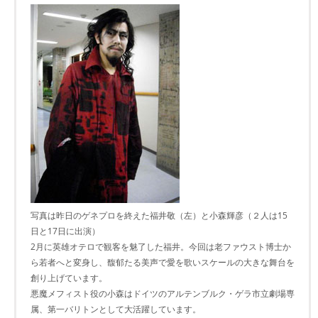
写真は昨日のゲネプロを終えた福井敬（左）と小森輝彦（２人は15
日と17日に出演）
2月に英雄オテロで観客を魅了した福井。今回は老ファウスト博士か
ら若者へと変身し、馥郁たる美声で愛を歌いスケールの大きな舞台を
創り上げています。
悪魔メフィスト役の小森はドイツのアルテンブルク・ゲラ市立劇場専
属、第一バリトンとして大活躍しています。