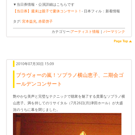
▼当日券情報・公演詳細はこちらです
【当日券】週末は親子で夏休コンサート！
- 日本フィル：新着情報
タグ:
宮本益光
,
赤星啓子
カテゴリー:
アーティスト情報
|
パーマリンク
2010年07月30日 15:09
ブラヴォーの嵐！ソプラノ横山恵子、二期会ゴ
ールデンコンサート
艶やかな美声と完璧なテクニックで聴衆を魅了する貴重なソプラノ横
山恵子。満を持してのリサイタル（7月26日(月)津田ホール）が大盛
況のうちに幕を閉じました。