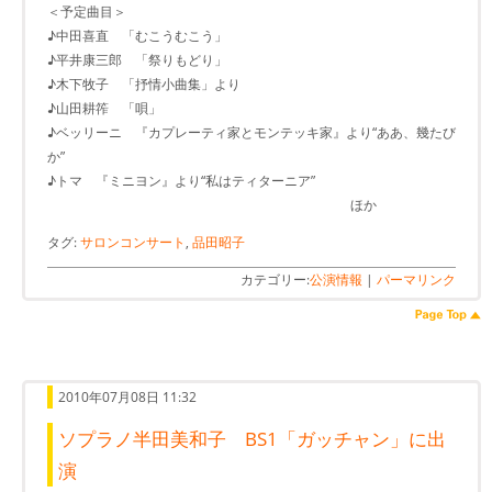
＜予定曲目＞
♪中田喜直 「むこうむこう」
♪平井康三郎 「祭りもどり」
♪木下牧子 「抒情小曲集」より
♪山田耕筰 「唄」
♪ベッリーニ 『カプレーティ家とモンテッキ家』より“ああ、幾たび
か”
♪トマ 『ミニヨン』より“私はティターニア”
ほか
タグ:
サロンコンサート
,
品田昭子
カテゴリー:
公演情報
|
パーマリンク
2010年07月08日 11:32
ソプラノ半田美和子 BS1「ガッチャン」に出
演