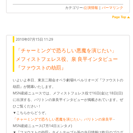
カテゴリー:
公演情報
|
パーマリンク
2010年07月15日 11:29
「チャーミングで恐ろしい悪魔を演じたい」
メフィストフェレス役、泉 良平インタビュー
『ファウストの劫罰』
いよいよ本日、東京二期会オペラ劇場H.ベルリオーズ『ファウストの
劫罰』が開幕いたします。
MSN産経ニュースでは、メフィストフェレス役で16日(金)と18日(日)
に出演する、バリトンの泉良平インタビューが掲載されています。ぜ
ひご覧ください！
▼こちらからどうぞ。
「チャーミングで恐ろしい悪魔を演じたい」バリトンの泉良平
-
MSN産経ニュース(7月14日エンタメ)
▼『ファウストの劫罰』タイムテーブル等の当日情報は昨日のブログ