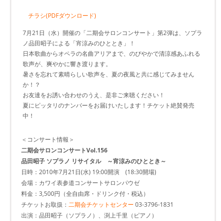
チラシ(PDFダウンロード)
7月21日（水）開催の「二期会サロンコンサート」第2弾は、ソプラ
ノ品田昭子による「宵涼みのひととき」！
日本歌曲からオペラの名曲アリアまで、のびやかで清涼感あふれる
歌声が、爽やかに響き渡ります。
暑さを忘れて素晴らしい歌声を、夏の夜風と共に感じてみません
か！？
お友達をお誘い合わせのうえ、是非ご来聴ください！
夏にピッタリのナンバーをお届けいたします！チケット絶賛発売
中！
＜コンサート情報＞
二期会サロンコンサートVol.156
品田昭子 ソプラノ リサイタル ～宵涼みのひととき～
日時：2010年7月21日(水) 19:00開演 (18:30開場)
会場：カワイ表参道コンサートサロンパウゼ
料金：3,500円（全自由席・ドリンク付・税込）
チケットお取扱：
二期会チケットセンター
03-3796-1831
出演：品田昭子（ソプラノ）、渕上千里（ピアノ）