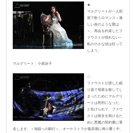
★
マルグリートが一人部
屋で歌うロマンス＜激
しい炎のような愛は
＞。再会を約束したフ
ァウストが現れない─
私の小さな頭は狂って
しまう。
マルグリート：小泉詠子
◇
ファウストが渡した眠
り薬で母親を殺してし
まったためにマルグリ
ートは死刑になった、
と告げられて、ファウ
ストは彼女を助けるた
めに悪魔の契約書に署
名します。＜地獄への騎行＞。オーケストラが最高潮に鳴り響く中、