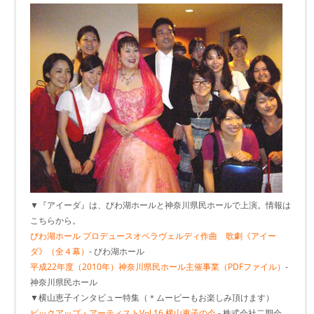
▼『アイーダ』は、びわ湖ホールと神奈川県民ホールで上演。情報は
こちらから。
びわ湖ホール プロデュースオペラヴェルディ作曲 歌劇《アイー
ダ》（全４幕）
- びわ湖ホール
平成22年度（2010年）神奈川県民ホール主催事業（PDFファイル）
-
神奈川県民ホール
▼横山恵子インタビュー特集（＊ムービーもお楽しみ頂けます）
ピックアップ・アーティストVol.16 横山恵子の今
- 株式会社二期会