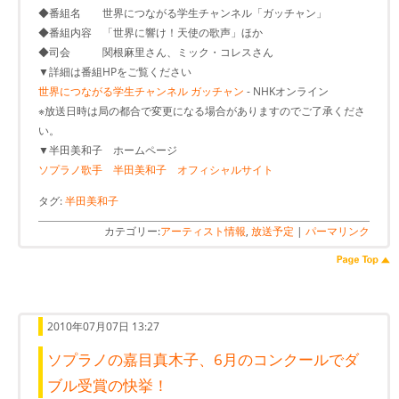
◆番組名 世界につながる学生チャンネル「ガッチャン」
◆番組内容 「世界に響け！天使の歌声」ほか
◆司会 関根麻里さん、ミック・コレスさん
▼詳細は番組HPをご覧ください
世界につながる学生チャンネル ガッチャン
- NHKオンライン
※放送日時は局の都合で変更になる場合がありますのでご了承くださ
い。
▼半田美和子 ホームページ
ソプラノ歌手 半田美和子 オフィシャルサイト
タグ:
半田美和子
カテゴリー:
アーティスト情報
,
放送予定
|
パーマリンク
2010年07月07日 13:27
ソプラノの嘉目真木子、6月のコンクールでダ
ブル受賞の快挙！