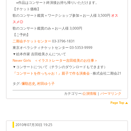
※作品はコンサート終演後お持ち帰りいただけます。
【チケット価格】
歌のコンサート鑑賞＋ワークショップ参加＝お一人様 3,500円
オス
スメ◎
歌のコンサート鑑賞のみ＝お一人様 3,000円
【ご予約】
二期会チケットセンター
03-3796-1831
東京オペラシティチケットセンター 03-5353-9999
▼絵本作家 吉田稔美さんについて
Never Girls ＜イラストレーター吉田稔美のお仕事＞
▼コンサートについて（チラシのダウンロードもできます）
『コンサートを作っちゃお！』親子で作る演奏会
- 株式会社二期会21
タグ:
彌勒忠史
,
村田ゆう子
カテゴリー:
公演情報
|
パーマリンク
2010年07月30日 19:25