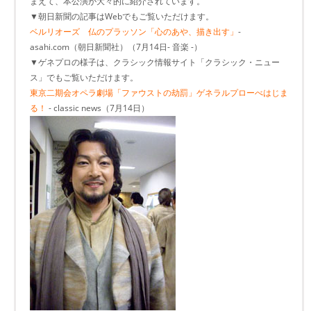
まえて、本公演が大々的に紹介されています。
▼朝日新聞の記事はWebでもご覧いただけます。
ベルリオーズ 仏のプラッソン「心のあや、描き出す」
-
asahi.com（朝日新聞社）（7月14日- 音楽 -）
▼ゲネプロの様子は、クラシック情報サイト「クラシック・ニュー
ス」でもご覧いただけます。
東京二期会オペラ劇場「ファウストの劫罰」ゲネラルプローべはじま
る！
- classic news（7月14日）