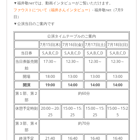
▼福井敬netでは、動画インタビューがご覧いただけます。
ファウストについて（福井さんインタビュー）
- 福井敬net（7月9
日）
▼公演当日のご案内です
公演タイムテーブルのご案内
7月15日(木)
7月16日(金)
7月17日(土)
7月18日(日)
当日券
S,A,B,C,D
S,A,B,C,D
S,A,B,C,D
S,A,B,C,D
当日券販売開
17:30～
12:30～
12:30～
12:30～
始
開場
18:00
13:00
13:00
13:00
開演
19:00
14:00
14:00
14:00
第１部、第２
約60分
部
休憩予定時刻
20:00～20:
15:00～15:
15:00～15:
15:00～15:2
25
25
25
5
第３部、第４
約70分
部
終演予定
21:40
16:40
16:40
16:40