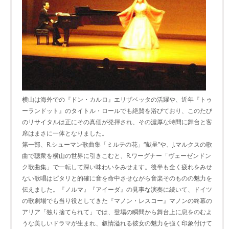
横山は海外での『ドン・カルロ』エリザベッタの活躍や、近年『トゥ
ーランドット』のタイトル・ロールでも絶賛を浴びており、このたび
のリサイタルは正にその真価が発揮され、その濃厚な時間に舞台と客
席はまさに一体となりました。
第一部、R.シューマン歌曲集「ミルテの花」“献呈”や、J.マルクスの歌
曲で聴衆を横山の世界に引きこむと、R.ワーグナー「ヴェーゼンドン
ク歌曲集」で一転して深い味わいをみせます。後半も全く疲れをみせ
ない歌唱はピタリと的確に音を命中させながら音楽そのものの魅力を
伝えました。『ノルマ』『アイーダ』の見事な演奏に続いて、ドイツ
の歌劇場でも当り役としてきた『マノン・レスコー』マノンの終幕の
アリア「独り捨てられて」では、登場の瞬間から舞台上に息をのむよ
うな美しいドラマが生まれ、叙情溢れる彼女の魅力を強く印象付けて