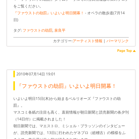
をご覧ください。
『ファウストの劫罰』いよいよ明日開幕！
- オペラの散歩道(7月14
日)
タグ:
ファウストの劫罰
,
泉良平
カテゴリー:
アーティスト情報
|
パーマリンク
2010年07月14日 19:01
『ファウストの劫罰』いよいよ明日開幕！
いよいよ明日15日(木)から始まるベルリオーズ『ファウストの劫
罰』。
マスコミ各紙の注目も高く、直前情報が朝日新聞と読売新聞の各夕刊
（14日付）に掲載されました！
朝日新聞では、マエストロ、ミシェル・プラッソンのインタビュー
が、読売新聞では、13日に行われたゲネプロ（総稽古）の模様をふ