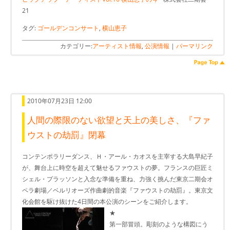
21
タグ:
ゴールデンコンサート
,
横山恵子
カテゴリー:
アーティスト情報
,
公演情報
|
パーマリンク
2010年07月23日 12:00
人間の際限のない欲望と天上の美しさ、『ファ
ウストの劫罰』閉幕
コンテンポラリーダンス、Ｈ・アール・カオスを主宰する大島早紀子
が、舞台上に時空を超えて魅せるファウストの夢。フランスの巨匠ミ
シェル・プラッソンと入念な準備を重ね、力強く挑んだ東京二期会オ
ペラ劇場／ベルリオーズ作曲劇的音楽『ファウストの劫罰』。東京文
化会館を駆け抜けた4日間の本公演のシーンをご紹介します。
★
第一部冒頭。彫刻のような構図にう