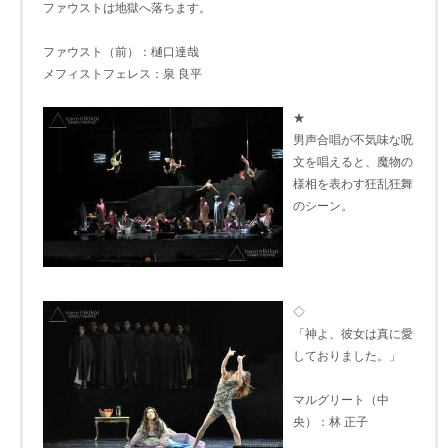
ファウストは地獄へ落ちます。
ファウスト（前）：樋口達哉
メフィストフェレス：泉 良平
★
男声合唱が不気味な呪
文を唱えると、魔物の
様相を表わす狂乱狂舞
のシーン。
◇
「神よ、彼女は真に愛
しておりました。」
マルグリート（中
央）：林 正子