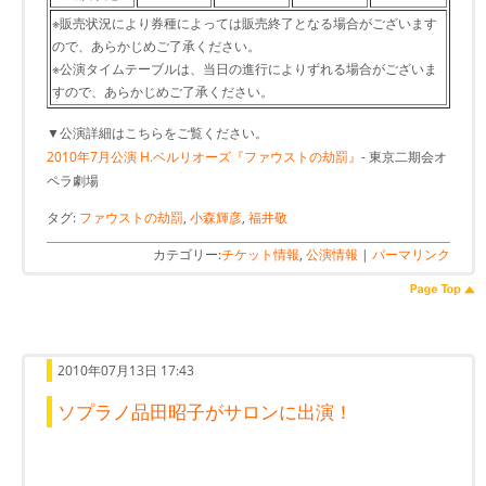
※販売状況により券種によっては販売終了となる場合がございます
ので、あらかじめご了承ください。
※公演タイムテーブルは、当日の進行によりずれる場合がございま
すので、あらかじめご了承ください。
▼公演詳細はこちらをご覧ください。
2010年7月公演 H.ベルリオーズ『ファウストの劫罰』
- 東京二期会オ
ペラ劇場
タグ:
ファウストの劫罰
,
小森輝彦
,
福井敬
カテゴリー:
チケット情報
,
公演情報
|
パーマリンク
2010年07月13日 17:43
ソプラノ品田昭子がサロンに出演！