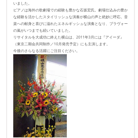
いました。
ピアノは海外の歌劇場での経験も豊かな石坂宏氏。劇場仕込みの豊か
な経験を活かしたスタイリッシュな演奏が横山の声と絶妙に呼応。音
楽への献身と喜びに溢れたエネルギッシュな演奏となり、ブラヴォー
の嵐がいつまでも続いていました。
リサイタルを大成功に終えた横山は、2011年3月には『アイーダ』
（東京二期会共同制作／10月発売予定）にも主演します。
今後のさらなる活躍にご注目ください。