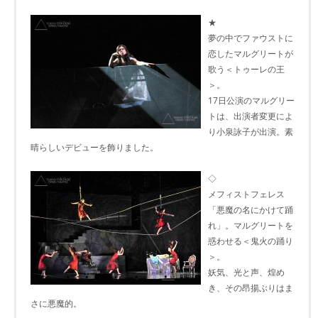
★
夢の中でファウストに
恋したマルグリートが
歌う＜トゥーレの王
＞。
17日公演のマルグリー
トは、出演者変更によ
り小泉詠子が出演。素
晴らしいデビューを飾りました。
◇
メフィストフェレス
「悪魔の名にかけて踊
れ」。マルグリートを
惑わせる＜鬼火の踊り
＞。
妖気、光と声、煌め
き、その昂揚ぶりはま
さに悪魔的。