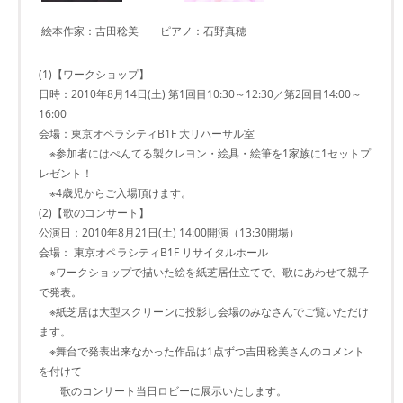
絵本作家：吉田稔美 ピアノ：石野真穂
(1)【ワークショップ】
日時：2010年8月14日(土) 第1回目10:30～12:30／第2回目14:00～
16:00
会場：東京オペラシティB1F 大リハーサル室
※参加者にはぺんてる製クレヨン・絵具・絵筆を1家族に1セットプ
レゼント！
※4歳児からご入場頂けます。
(2)【歌のコンサート】
公演日：2010年8月21日(土) 14:00開演（13:30開場）
会場： 東京オペラシティB1F リサイタルホール
※ワークショップで描いた絵を紙芝居仕立てで、歌にあわせて親子
で発表。
※紙芝居は大型スクリーンに投影し会場のみなさんでご覧いただけ
ます。
※舞台で発表出来なかった作品は1点ずつ吉田稔美さんのコメント
を付けて
歌のコンサート当日ロビーに展示いたします。