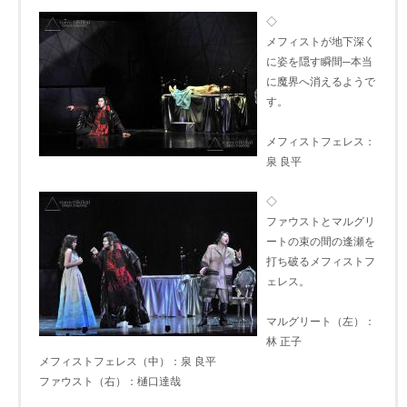
◇
メフィストが地下深く
に姿を隠す瞬間─本当
に魔界へ消えるようで
す。
メフィストフェレス：
泉 良平
◇
ファウストとマルグリ
ートの束の間の逢瀬を
打ち破るメフィストフ
ェレス。
マルグリート（左）：
林 正子
メフィストフェレス（中）：泉 良平
ファウスト（右）：樋口達哉