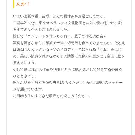
んか！
いよいよ夏本番。皆様、どんな夏休みをお過ごしですか。
二期会21では、東京オペラシティ文化財団と共催で夏の思い出に残
るすてきな企画をご用意しました。
題して『コンサートを作っちゃお！』親子で作る演奏会♪
演奏を聴きながらご家族で一緒に紙芝居を作ってみませんか。たとえ
ば‘海は広いな大きいな～’♪のメロディーで知られる「うみ」をはじ
め、美しい演奏を聴きながらその情景に想像力を働かせて自由に絵を
描きましょう。
そして選ばれた10作品を演奏とともに紙芝居として発表する心躍る
ひとときです。
歌とお話を担当する彌勒忠史(みろくただし）からお誘いのメッセー
ジが届いています。
村田ゆう子のすてきな歌声もお楽しみください。