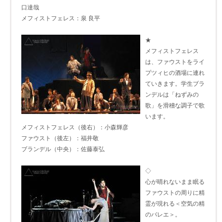
口達哉
メフィストフェレス：泉 良平
★
メフィストフェレス
は、ファウストをライ
プツィヒの酒場に連れ
ていきます。学生ブラ
ンデルは「ねずみの
歌」を滑稽な調子で歌
います。
メフィストフェレス（後右）：小森輝彦
ファウスト（後左）：福井敬
ブランデル（中央）：佐藤泰弘
◇
心が晴れないまま眠る
ファウストの周りに精
霊が現れる＜空気の精
のバレエ＞。