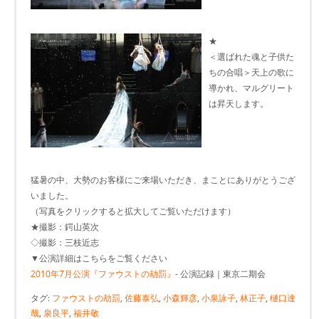
★
＜選ばれた魂と子供た
ちの合唱＞天上の歌に
導かれ、マルグリート
は昇天します。
猛暑の中、大勢のお客様にご来場いただき、まことにありがとうござ
いました。
（写真をクリックすると拡大してご覧いただけます）
★撮影：鍔山英次
◇撮影：三枝近志
▼公演詳細はこちらをご覧ください
2010年7月公演『ファウストの劫罰』
- 公演記録｜東京二期会
タグ:
ファウストの劫罰
,
佐藤泰弘
,
小森輝彦
,
小泉詠子
,
林正子
,
樋口達
哉
,
泉良平
,
福井敬