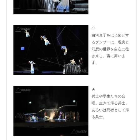
◇
白河直子をはじめとす
るダンサーは、現実と
幻想の世界を自在に往
き来し、宙に舞いま
す。
★
兵士や学生たちの合
唱。生きて帰る兵士、
あるいは死者として帰
る兵士。