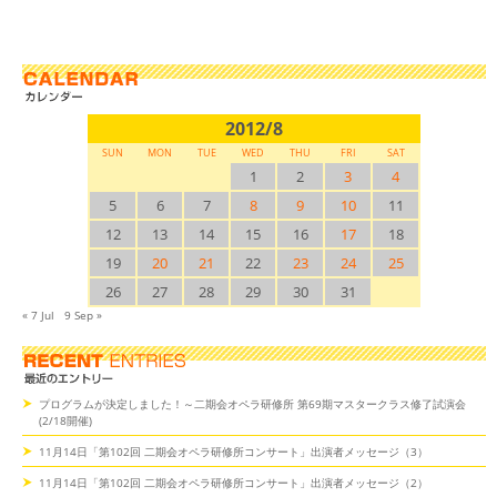
2012/8
SUN
MON
TUE
WED
THU
FRI
SAT
1
2
3
4
5
6
7
8
9
10
11
12
13
14
15
16
17
18
19
20
21
22
23
24
25
26
27
28
29
30
31
« 7 Jul
9 Sep »
プログラムが決定しました！～二期会オペラ研修所 第69期マスタークラス修了試演会
(2/18開催)
11月14日「第102回 二期会オペラ研修所コンサート」出演者メッセージ（3）
11月14日「第102回 二期会オペラ研修所コンサート」出演者メッセージ（2）