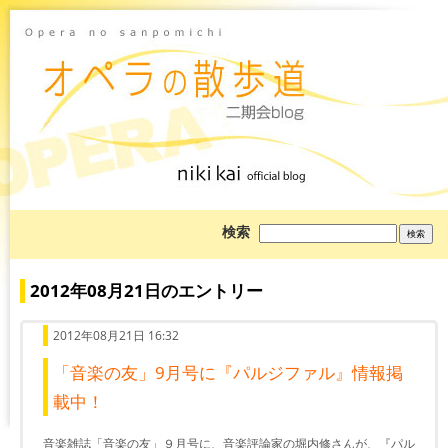
ブ
検索
ロ
グ
を
検
2012年08月21日のエントリー
索:
2012年08月21日 16:32
「音楽の友」9月号に『パルジファル』情報掲
載中！
音楽雑誌「音楽の友」９月号に、音楽評論家の堀内修さんが、『パル