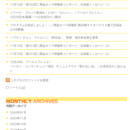
11月14日「第102回二期会オペラ研修所コンサート」出演者メッセージ（1）
イリーナ・ブルック新演出！ビゼー『カルメン』＜ワールドプレミエ＞
2月20日(木)開幕！〜公演当日のご案内
プログラムが決定しました！～二期会オペラ研修所 第68期マスタークラス修了試演会
(2/26開催)
ソプラノ チョン・ウォルソン（田月仙）、勲章・旭日単光章を受章
11月15日「第101回二期会オペラ研修所コンサート」出演者メッセージ（3）
11月15日「第101回二期会オペラ研修所コンサート」出演者メッセージ（2）
10月24日、ワールドプレミエ！
ペーター・コンヴィチュニー演出、R.シュトラウス『影のない女』～公演当日のごあんな
い
このブログのフィードを取得
[フィードとは]
2026年01月
2025年11月
2025年10月
2025年02月