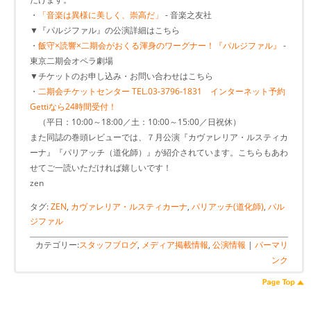
・
「音楽は異様に美しく、崇高だ」
- 音楽之友社
▼『パルジファル』の公演詳細はこちら
・
飯守×読響×二期会がおくる渾身のワーグナー！『パルジファル』
-
東京二期会オペラ劇場
▼チケットのお申し込み・お問い合わせはこちら
・
二期会チケットセンター TEL.03-3796-1831 インターネット予約
Gettiなら24時間受付！
（平日：10:00～18:00／土：10:00～15:00／日祝休）
また同誌の巻頭レビューでは、７月公演『カヴァレリア・ルスティカ
ーナ』『パリアッチ（道化師）』が紹介されています。こちらもあわ
せてご一読いただければ嬉しいです！
zen
タグ:
ZEN
,
カヴァレリア・ルスティカーナ
,
パリアッチ(道化師)
,
パル
ジファル
カテゴリー:
スタッフブログ
,
メディア掲載情報
,
公演情報
|
パーマリ
ンク