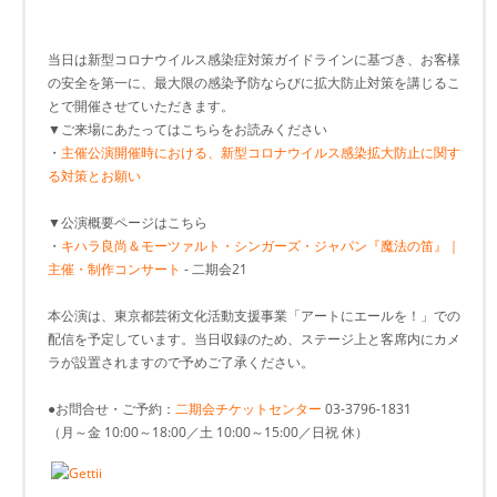
当日は新型コロナウイルス感染症対策ガイドラインに基づき、お客様
の安全を第一に、最大限の感染予防ならびに拡大防止対策を講じるこ
とで開催させていただきます。
▼ご来場にあたってはこちらをお読みください
・
主催公演開催時における、新型コロナウイルス感染拡大防止に関す
る対策とお願い
▼公演概要ページはこちら
・
キハラ良尚＆モーツァルト・シンガーズ・ジャパン『魔法の笛』｜
主催・制作コンサート
- 二期会21
本公演は、東京都芸術文化活動支援事業「アートにエールを！」での
配信を予定しています。当日収録のため、ステージ上と客席内にカメ
ラが設置されますので予めご了承ください。
●お問合せ・ご予約：
二期会チケットセンター
03-3796-1831
（月～金 10:00～18:00／土 10:00～15:00／日祝 休）