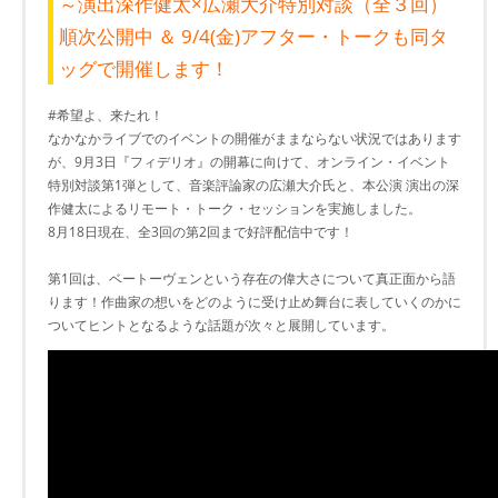
～演出深作健太×広瀬大介特別対談（全３回）
順次公開中 ＆ 9/4(金)アフター・トークも同タ
ッグで開催します！
#希望よ、来たれ！
なかなかライブでのイベントの開催がままならない状況ではあります
が、9月3日『フィデリオ』の開幕に向けて、オンライン・イベント
特別対談第1弾として、音楽評論家の広瀬大介氏と、本公演 演出の深
作健太によるリモート・トーク・セッションを実施しました。
8月18日現在、全3回の第2回まで好評配信中です！
第1回は、ベートーヴェンという存在の偉大さについて真正面から語
ります！作曲家の想いをどのように受け止め舞台に表していくのかに
ついてヒントとなるような話題が次々と展開しています。