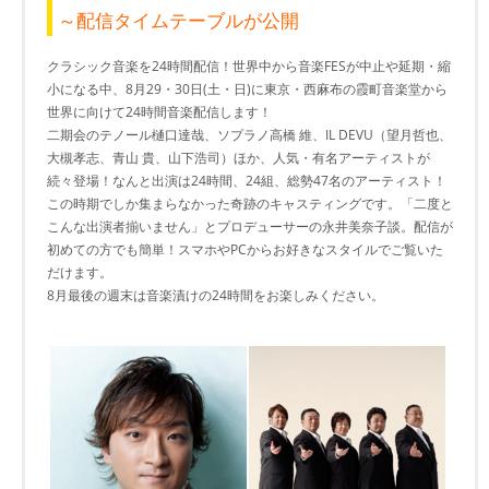
～配信タイムテーブルが公開
クラシック音楽を24時間配信！世界中から音楽FESが中止や延期・縮
小になる中、8月29・30日(土・日)に東京・西麻布の霞町音楽堂から
世界に向けて24時間音楽配信します！
二期会のテノール樋口達哉、ソプラノ高橋 維、IL DEVU（望月哲也、
大槻孝志、青山 貴、山下浩司）ほか、人気・有名アーティストが
続々登場！なんと出演は24時間、24組、総勢47名のアーティスト！
この時期でしか集まらなかった奇跡のキャスティングです。「二度と
こんな出演者揃いません」とプロデューサーの永井美奈子談。配信が
初めての方でも簡単！スマホやPCからお好きなスタイルでご覧いた
だけます。
8月最後の週末は音楽漬けの24時間をお楽しみください。