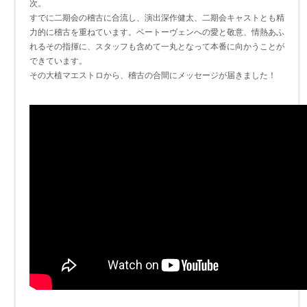
次。
すでに二期会の稽古に合流し、演出深作健太、二期会キャストとも精
力的に稽古を重ねています。ベートーヴェンへの愛と敬意、情熱あふ
れるその指揮に、スタッフも含めて一丸となって本番に向かうことが
できています。
その大植マエストロから、稽古の合間にメッセージが届きました！