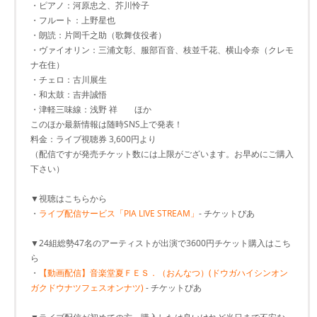
・ピアノ：河原忠之、芥川怜子
・フルート：上野星也
・朗読：片岡千之助（歌舞伎役者）
・ヴァイオリン：三浦文彰、服部百音、枝並千花、横山令奈（クレモ
ナ在住）
・チェロ：古川展生
・和太鼓：吉井誠悟
・津軽三味線：浅野 祥 ほか
このほか最新情報は随時SNS上で発表！
料金：ライブ視聴券 3,600円より
（配信ですが発売チケット数には上限がございます。お早めにご購入
下さい）
▼視聴はこちらから
・
ライブ配信サービス「PIA LIVE STREAM」
- チケットぴあ
▼24組総勢47名のアーティストが出演で3600円チケット購入はこち
ら
・
【動画配信】音楽堂夏ＦＥＳ．（おんなつ）(ドウガハイシンオン
ガクドウナツフェスオンナツ)
- チケットぴあ