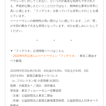
ーヴェンが）許してくれない、というのが素直な気持ちですけれど
も、声楽的な難しさということだけではなく、精神的な要求が非常に
高いと感じます。『フィデリオ』を歌っていても非常にそのことを感
じています。
ベートーヴェンの精神性が高い壁のように感じています。この「壁」
が今回の舞台で大きな表現となっています。ぜひお楽しみにいらして
ください。
＊ ＊ ＊
▼『フィデリオ』公演情報ページはこちら
・
2020年9月公演 L.v.ベートーヴェン『フィデリオ』
- 東京二期会オ
ペラ劇場
2020年9月3日(木)18:30、4日(金)14:00※、5日(土)14:00、6日
(日)14:00※ 新国立劇場オペラパレス
（※…フロレスタン役 小原啓楼 出演日）
指揮：大植英次＊／演出：深作健太
管弦楽：東京フィルハーモニー交響楽団
〈主催〉公益財団法人東京二期会
〈共催〉公益財団法人新国立劇場運営財団、公益財団法人日本オペラ
振興会