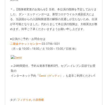
＊…【指揮者変更のお知らせ】当初、本公演の指揮を予定しておりま
した、ダン・エッティンガーは、新型コロナウイルス感染拡大によ
る、当該国からの入国制限措置の解除の見通しが立たないため、出演
が不可能となりました。代わりまして本公演の指揮は、大植英次が務
めます。何卒ご了承くださいますようお願い申し上げます。
●公演のご予約・お問合せは
二期会チケットセンター
03-3796-1831
（月～金 10:00～18:00／土 10:00～15:00／日祝 休）
←24時間受付、予約＆発券手数料0円、セブン-イレブン店頭でお受
取の
インターネット予約「
Gettii（ゲッティ）
」も是非ご利用ください!!
タグ:
フィデリオ
,
小原啓楼