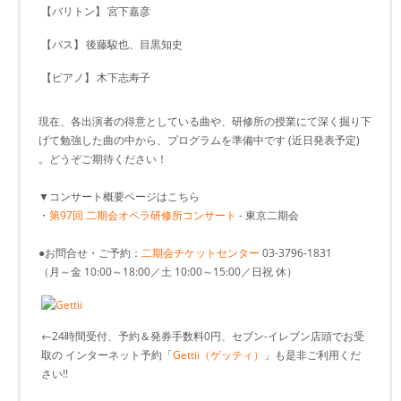
【バリトン】
宮下嘉彦
【バス】
後藤駿也、目黒知史
【ピアノ】
木下志寿子
現在、各出演者の得意としている曲や、研修所の授業にて深く掘り下
げて勉強した曲の中から、プログラムを準備中です (近日発表予定)
。どうぞご期待ください！
▼コンサート概要ページはこちら
・
第97回 二期会オペラ研修所コンサート
- 東京二期会
●お問合せ・ご予約：
二期会チケットセンター
03-3796-1831
（月～金 10:00～18:00／土 10:00～15:00／日祝 休）
←24時間受付、予約＆発券手数料0円、セブン-イレブン店頭でお受
取の インターネット予約「
Gettii（ゲッティ）
」も是非ご利用くだ
さい!!