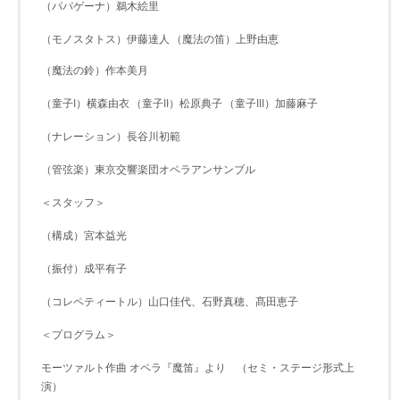
（パパゲーナ）鵜木絵里
（モノスタトス）伊藤達人
（魔法の笛）上野由恵
（魔法の鈴）作本美月
（童子I）横森由衣
（童子II）松原典子
（童子III）加藤麻子
（ナレーション）長谷川初範
（管弦楽）東京交響楽団オペラアンサンブル
＜スタッフ＞
（構成）宮本益光
（振付）成平有子
（コレペティートル）山口佳代、石野真穂、髙田恵子
＜プログラム＞
モーツァルト作曲 オペラ『魔笛』より （セミ・ステージ形式上
演）