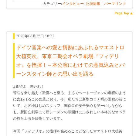
カテゴリー:
インタビュー
,
公演情報
|
パーマリンク
2020年08月25日 18:22
ドイツ音楽への愛と情熱にあふれるマエストロ
大植英次、東京二期会オペラ劇場『フィデリ
オ』を指揮！～本公演にむけての意気込みとバ
ーンスタイン師との思い出を語る
#希望よ、来たれ！
苦悩を乗り越えて歓喜へと至る。まるでベートーヴェンの道程のよう
に言われるこの言葉どおり、今、私たちは新型コロナ禍の困難の前に
いて、お客様はじめスタッフ、関係者の安全安心を第一にしながら
も、新国立劇場にて新シーズンの幕開けにふさわしい本格的なオペラ
の舞台上演を目指しています。
今回『フィデリオ』の指揮を務めることとなったマエストロ大植英