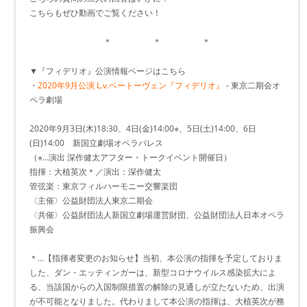
こちらもぜひ動画でご覧ください！
＊ ＊ ＊
▼『フィデリオ』公演情報ページはこちら
・
2020年9月公演 L.v.ベートーヴェン『フィデリオ』
- 東京二期会オ
ペラ劇場
2020年9月3日(木)18:30、4日(金)14:00※、5日(土)14:00、6日
(日)14:00 新国立劇場オペラパレス
（※…演出 深作健太アフター・トークイベント開催日）
指揮：大植英次＊／演出：深作健太
管弦楽：東京フィルハーモニー交響楽団
〈主催〉公益財団法人東京二期会
〈共催〉公益財団法人新国立劇場運営財団、公益財団法人日本オペラ
振興会
＊…【指揮者変更のお知らせ】当初、本公演の指揮を予定しておりま
した、ダン・エッティンガーは、新型コロナウイルス感染拡大によ
る、当該国からの入国制限措置の解除の見通しが立たないため、出演
が不可能となりました。代わりまして本公演の指揮は、大植英次が務