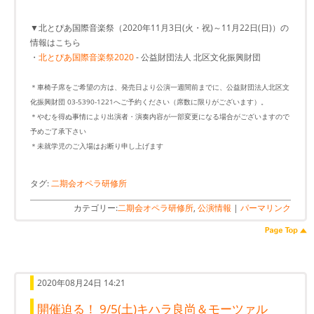
▼北とぴあ国際音楽祭（2020年11月3日(火・祝)～11月22日(日)）の
情報はこちら
・
北とぴあ国際音楽祭2020
- 公益財団法人 北区文化振興財団
＊車椅子席をご希望の方は、発売日より公演一週間前までに、公益財団法人北区文
化振興財団 03-5390-1221へご予約ください（席数に限りがございます）。
＊やむを得ぬ事情により出演者・演奏内容が一部変更になる場合がございますので
予めご了承下さい
＊未就学児のご入場はお断り申し上げます
タグ:
二期会オペラ研修所
カテゴリー:
二期会オペラ研修所
,
公演情報
|
パーマリンク
2020年08月24日 14:21
開催迫る！ 9/5(土)キハラ良尚＆モーツァル