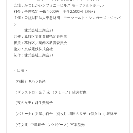
会場：かつしかシンフォニーヒルズ モーツァルトホール
料金：全席指定 一般4,000円、学生2,500円（税込）
主催：公益財団法人東急財団、モーツァルト・シンガーズ・ジャパ
ン
株式会社二期会21
共催：葛飾区文化資質指定管理者
後援：葛飾区／葛飾区教育委員会
協力：京成電鉄株式会社
制作：株式会社二期会21
＜出演＞
（指揮）キハラ良尚
（ザラストロ）金子 宏
（タミーノ）望月哲也
（夜の女王）針生美智子
（パミーナ）文屋小百合
（侍女I）増田のり子
（侍女II）小泉詠子
（侍女III）中島郁子
（パパゲーノ）宮本益光