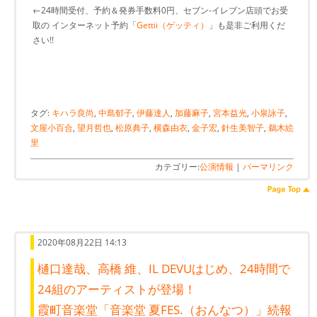
←24時間受付、予約＆発券手数料0円、セブン-イレブン店頭でお受
取の インターネット予約「
Gettii（ゲッティ）
」も是非ご利用くだ
さい!!
タグ:
キハラ良尚
,
中島郁子
,
伊藤達人
,
加藤麻子
,
宮本益光
,
小泉詠子
,
文屋小百合
,
望月哲也
,
松原典子
,
横森由衣
,
金子宏
,
針生美智子
,
鵜木絵
里
カテゴリー:
公演情報
|
パーマリンク
2020年08月22日 14:13
樋口達哉、高橋 維、IL DEVUはじめ、24時間で
24組のアーティストが登場！
霞町音楽堂「音楽堂 夏FES.（おんなつ）」続報