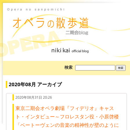
ブ
検索
ロ
グ
を
検
2020年08月 アーカイブ
索:
2020年08月31日 20:26
東京二期会オペラ劇場『フィデリオ』キャス
ト・インタビュー～フロレスタン役・小原啓楼
「ベートーヴェンの音楽の精神性が壁のように