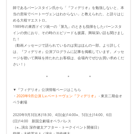
師であるバーンスタイン氏から「『フィデリオ』を勉強しないと、本
当の意味でベートーヴェンはわからない」と教えられた、と語りはじ
める大植マエストロ。
1989年の東西ドイツ統一の「第九」のときも指揮をしたバーンスタ
インの傍におり、その時のエピソードも披露。興味深い話も聞けまし
た！
（動画メッセージで語られているのは実はほんの一部。より詳しく
は、『フィデリオ』公演プログラムに記事を掲載しています。メッセ
ージを聴いて興味を持たれたお客様は、会場内でぜひお買い求めくだ
さい！）
＊ ＊ ＊
▼『フィデリオ』公演情報ページはこちら
・
2020年9月公演 L.v.ベートーヴェン『フィデリオ』
- 東京二期会オ
ペラ劇場
2020年9月3日(木)18:30、4日(金)14:00※、5日(土)14:00、6日
(日)14:00 新国立劇場オペラパレス
（※…演出 深作健太アフター・トークイベント開催日）
指揮：大植英次＊／演出：深作健太