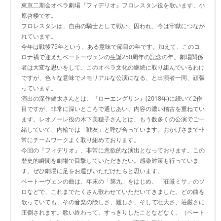
東京二期会オペラ劇場『フィデリオ』フロレスタン役を歌います、小
原啓楼です。
フロレスタンは、自由の騎士として戦い、囚われ、今は牢獄につなが
れています。
今年は戦後75年という、ある意味で節目の年です。加えて、このコ
ロナ禍で迎えたベートーヴェンの生誕250周年の記念の年。劇場関係
者は大変な思いをして、このオペラ文化の継続に取り組んでいるわけ
ですが、色々な意味でメモリアルな公演になる、と出演者一同、頑張
っています。
演出の深作健太さんとは、『ローエングリン』(2018年)に続いて2作
目ですが、非常に深いところで通じあい、内容の濃い稽古を重ねてい
ます。レオノーレ役の木下美穂子さんとは、もう数多くの公演でご一
緒していて、内輪では「戦友」と呼び合っています。おかげさまで非
常にチームワークよく取り組めております。
今回の『フィデリオ』、非常に意欲的な演出となっております。この
歴史的瞬間を劇場で目撃していただきたい。感染対策も行っていま
す。ぜひ劇場に足をお運びいただけたらと思います。
ベートーヴェンの曲は、年末の「第九」をはじめ、「荘厳ミサ」のソ
ロなどで、これまでたくさん歌わせていただいてきました。どの曲を
歌っていても、その音楽の険しさ、難しさ、そして壮大さ、荘厳さに
圧倒されます。歌い終わって、すっきりしたことなどなく、（ベート