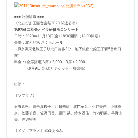
公演チラシ(PDF)
■■■ 公演情報 ■■■
《北とぴあ国際音楽祭2020 関連公演》
第97回 二期会オペラ研修所コンサート
日時：2020年11月13日(金) 18:30開演（18:00開場）
会場：北とぴあ さくらホール
（JR京浜東北線王子駅北口徒歩2分・地下鉄南北線王子駅5番出口
前）
料金：(全席指定)A席￥3,000、B席￥2,000
《9月9日(水)よりチケット一般発売》
出演：
【ソプラノ】
石野真帆、川合真桜子、川越未晴、北門華音、小谷美佳、小林香
奈、佐藤初音、佐野円香、重田 栞、鈴木遥佳、竹内明菜、早野由
美、渡辺智美
【メゾソプラノ】
武藤あゆみ