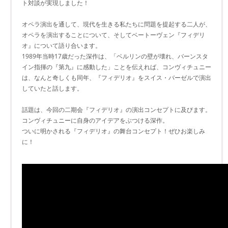
ト対談が実現しました！
オペラ演出を通して、現代を生きる私たちに問題を提起する二人が、
オペラを演出することについて、そしてベートーヴェン『フィデリ
オ』について語り合います。
1989年当時17歳だった深作は、「ベルリンの壁が壊れ、バーンスタ
イン指揮の『第九』に感動した」ことを伝えれば、コンヴィチュニー
は、なんと奇しくも同年、『フィデリオ』をスイス・バーゼルで演出
していたと話します。
話題は、今回の二期会『フィデリオ』の演出コンセプトに及びます。
コンヴィチュニーに自身のアイデアをぶつける深作。
ついに明かされる『フィデリオ』の舞台コンセプト！ぜひお楽しみ
に！