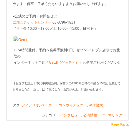
めます。何卒ご了承くださいますようお願い申し上げます。
●公演のご予約・お問合せは
二期会チケットセンター
03-3796-1831
（月～金 10:00～18:00／土 10:00～15:00／日祝 休）
←24時間受付、予約＆発券手数料0円、セブン-イレブン店頭でお受
取の
インターネット予約「
Gettii（ゲッティ）
」も是非ご利用ください!!
【お詫びと訂正】本記事掲載当初、深作氏の1989年当時の年齢を15歳と記載して
おりましたが、正しくは17歳でした。お詫びの上、訂正いたします。
タグ:
フィデリオ
,
ペーター・コンヴィチュニー
,
深作健太
カテゴリー:
インタビュー
,
公演情報
|
パーマリンク