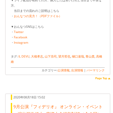
▼ライブ配信が初めての方、購入したは良いけれど当日まで不安な
方、
当日までの流れのご説明はこちら
・
おんなつの見方！（PDFファイル）
▼おんなつSNSはこちら
・
Twitter
・
Facebook
・
Instagram
タグ:
IL DEVU
,
大槻孝志
,
山下浩司
,
望月哲也
,
樋口達哉
,
青山貴
,
高橋
維
カテゴリー:
公演情報
,
出演情報
|
パーマリンク
2020年08月18日 15:02
9月公演『フィデリオ』 オンライン・イベント