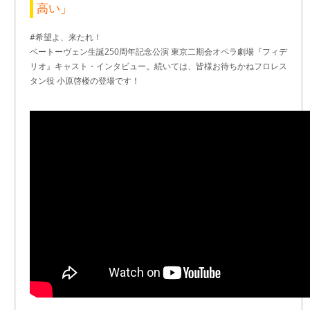
高い」
#希望よ、来たれ！
ベートーヴェン生誕250周年記念公演 東京二期会オペラ劇場『フィデ
リオ』キャスト・インタビュー。続いては、皆様お待ちかねフロレス
タン役 小原啓楼の登場です！