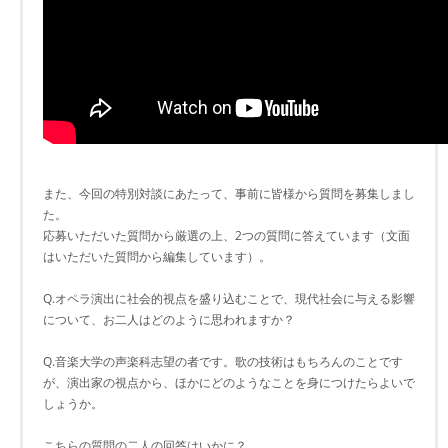
また、今回の特別対談にあたって、事前に皆様から質問を募集しまし
た。
応募いただいた質問から厳選の上、2つの質問に答えています（文面
はいただいた質問から編集しています）。
Q.オペラ演出に社会的視点を盛り込むことで、現代社会に与える影響
について、お二人はどのように思われますか？
Q.音楽大学の声楽科志望の者です。歌の技術はもちろんのことです
が、演出家の視点から、ほかにどのようなことを身につけたらよいで
しょうか。
こちらの質問の二人の回答はいかに？