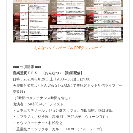
おんなつタイムテーブル PDFダウンロード
■■■ 公演情報 ■■■
音楽堂夏ＦＥＳ．（おんなつ）【動画配信】
日時：2020年8月29日(土)19:00～30日(日)21:00
★霞町音楽堂よりPIA LIVE STREAMにて無観客ネット配信ライブ（一
部収録）
（2時間のメンテナンス時間を含む）
出演者：24時間24アーティスト
・日本三大テノール：ジョン健ヌッツォ、笛田博昭、樋口達哉
・ソプラノ：小林沙羅、高橋 維、三谷結子（ウィーン在住）
・カウンターテナー：村松稔之
・重量級クラシックボーカル：IL DEVU（イル・デーヴ）