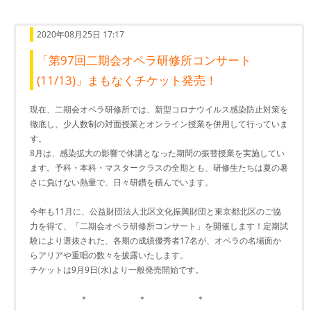
2020年08月25日 17:17
「第97回二期会オペラ研修所コンサート
(11/13)」まもなくチケット発売！
現在、二期会オペラ研修所では、新型コロナウイルス感染防止対策を
徹底し、少人数制の対面授業とオンライン授業を併用して行っていま
す。
8月は、感染拡大の影響で休講となった期間の振替授業を実施してい
ます。予科・本科・マスタークラスの全期とも、研修生たちは夏の暑
さに負けない熱量で、日々研鑽を積んでいます。
今年も11月に、公益財団法人北区文化振興財団と東京都北区のご協
力を得て、「二期会オペラ研修所コンサート」を開催します！定期試
験により選抜された、各期の成績優秀者17名が、オペラの名場面か
らアリアや重唱の数々を披露いたします。
チケットは9月9日(水)より一般発売開始です。
＊ ＊ ＊