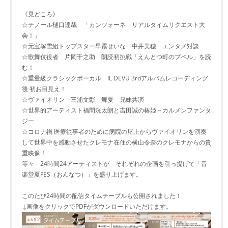
《見どころ》
☆テノール樋口達哉 「カンツォーネ リアルタイムリクエスト大
会！」
☆元宝塚雪組トップスター早霧せいな 中井美穂 エンタメ対談
☆歌舞伎役者 片岡千之助 朗読初挑戦「えんとつ町のプペル」を読
む！
☆重量級クラシックボーカル IL DEVU 3rdアルバムレコーディング
後 初お目見え！
☆ヴァイオリン 三浦文彰 舞夏 兄妹共演
☆世界的アーティスト福間洸太朗と吉田誠の椿姫～カルメンファンタ
ジー
☆コロナ禍 医療従事者のために病院の屋上からヴァイオリンを演奏
して世界中を感動させたクレモナ在住の横山令奈のクレモナからの貴
重映像！
等々 24時間24アーティストが それぞれの企画を引っ提げて「音
楽堂夏FES（おんなつ）」を盛り上げます。
このたび24時間の配信タイムテーブルも公開されました！
↓画像をクリックでPDFがダウンロードいただけます。