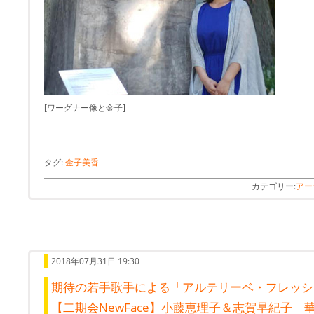
[ワーグナー像と金子]
タグ:
金子美香
カテゴリー:
アー
2018年07月31日 19:30
期待の若手歌手による「アルテリーベ・フレッシュ
【二期会NewFace】小藤恵理子＆志賀早紀子 