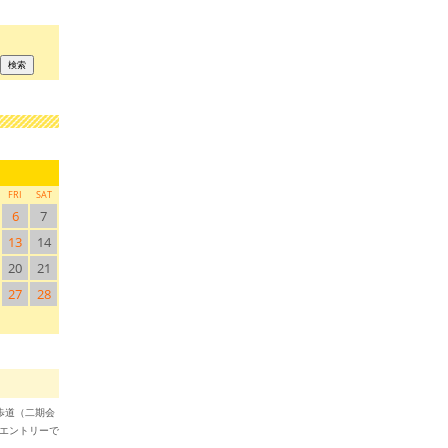
FRI
SAT
6
7
13
14
20
21
27
28
月
散歩道（二期会
のエントリーで