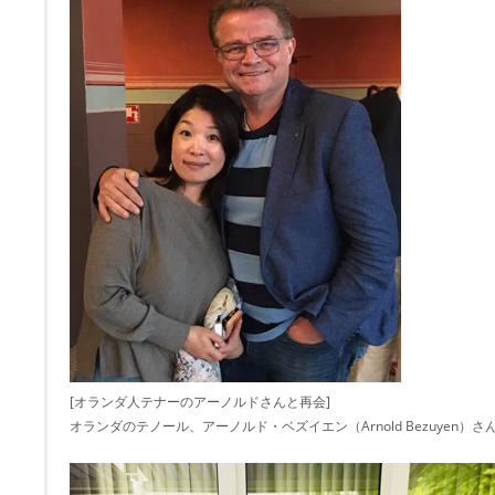
[オランダ人テナーのアーノルドさんと再会]
オランダのテノール、アーノルド・ベズイエン（Arnold Bezuyen