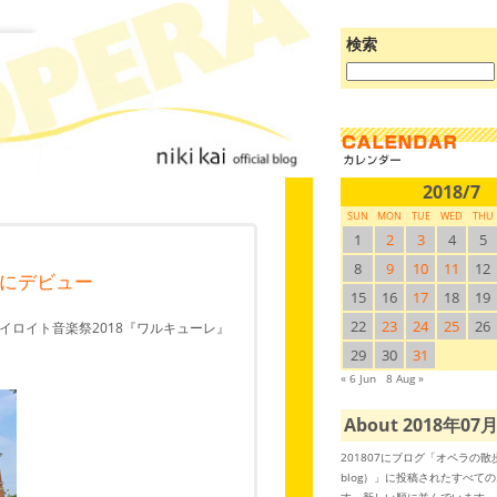
検索
ブ
ロ
グ
を
検
索:
2018/7
SUN
MON
TUE
WED
THU
1
2
3
4
5
8
9
10
11
12
にデビュー
15
16
17
18
19
22
23
24
25
26
ロイト音楽祭2018『ワルキューレ』
29
30
31
« 6 Jun
8 Aug »
About 2018年07
201807にブログ「オペラの
blog）」に投稿されたすべて
す。新しい順に並んでいます。