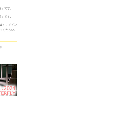
月
」です。
月
」です。
ます。
メイン
てください。
得