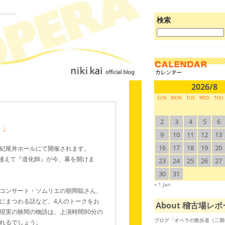
検索
ブ
ロ
グ
を
検
索:
2026/8
SUN
MON
TUE
WED
THU
2
3
4
5
6
』」
9
10
11
12
13
16
17
18
19
20
ら紀尾井ホールにて開催されます。
り越えて『道化師』が今、幕を開けま
23
24
25
26
27
30
31
« 1 Jan
コンサート・ソムリエの朝岡聡さん、
にまつわる話など、4人のトークをお
About 稽古場レ
現実の狭間の物語は、上演時間80分の
ブログ「オペラの散歩道（二期会
れるでしょう。