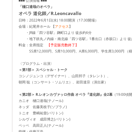
■■■ 公演情報 ■■■
「樋口達哉のオペラ」
オペラ 道化師／R.Leoncavallo
日時：2022年6月1日(水) 18:00開演（17:30開場）
会場：紀尾井ホール 【
アクセス
】
・JR線「四ツ谷駅」麹町口より 徒歩約6分
・地下鉄丸ノ内線・南北線「四ツ谷駅」1番出口（赤坂口）より 徒
料金：全席指定
【予定販売数終了】
SS席12,000円、S席10,000円、A席6,000円、学生席3,000円 （
〈プログラム・出演〉
＜第1部＞ スペシャル・トーク
コシノジュンコ（デザイナー）、山田邦子（タレント）、
朝岡 聡（コンサート・ソムリエ）、岩田達宗（演出家）
＜第2部＞ R.レオンカヴァッロ作曲 オペラ『道化師』全2幕
（19:00
カニオ 樋口達哉(テノール)
ネッダ 佐藤美枝子(ソプラノ)
トニオ 豊嶋祐壹(バリトン)
シルヴィオ 成田博之(バリトン)
ペッペ 高田正人(テノール)
指揮：佐藤正浩