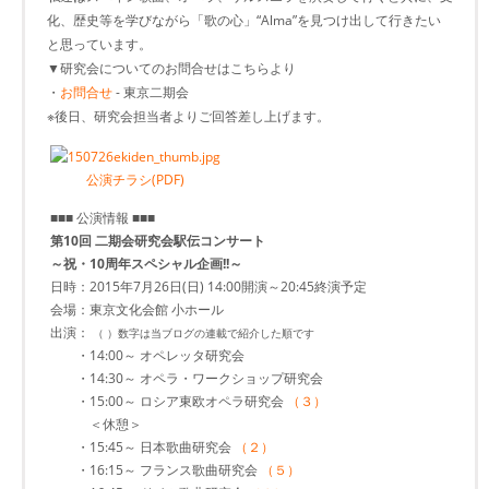
化、歴史等を学びながら「歌の心」“Alma”を見つけ出して行きたい
と思っています。
▼研究会についてのお問合せはこちらより
・
お問合せ
- 東京二期会
※後日、研究会担当者よりご回答差し上げます。
公演チラシ(PDF)
■■■ 公演情報 ■■■
第10回 二期会研究会駅伝コンサート
～祝・10周年スペシャル企画!!～
日時：2015年7月26日(日) 14:00開演～20:45終演予定
会場：東京文化会館 小ホール
出演：
（ ）数字は当ブログの連載で紹介した順です
・14:00～ オペレッタ研究会
・14:30～ オペラ・ワークショップ研究会
・15:00～ ロシア東欧オペラ研究会
（３）
＜休憩＞
・15:45～ 日本歌曲研究会
（２）
・16:15～ フランス歌曲研究会
（５）