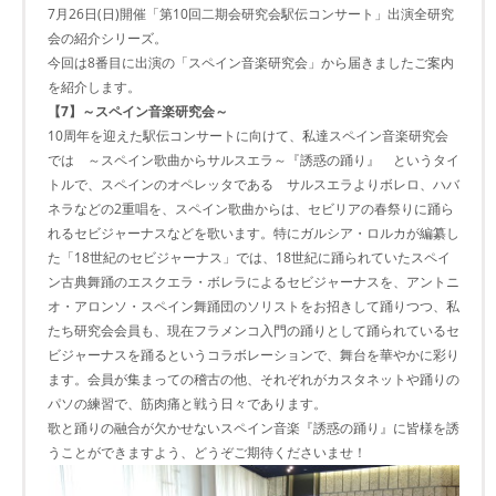
7月26日(日)開催「第10回二期会研究会駅伝コンサート」出演全研究
会の紹介シリーズ。
今回は8番目に出演の「スペイン音楽研究会」から届きましたご案内
を紹介します。
【7】～スペイン音楽研究会～
10周年を迎えた駅伝コンサートに向けて、私達スペイン音楽研究会
では ～スペイン歌曲からサルスエラ～『誘惑の踊り』 というタイ
トルで、スペインのオペレッタである サルスエラよりボレロ、ハバ
ネラなどの2重唱を、スペイン歌曲からは、セビリアの春祭りに踊ら
れるセビジャーナスなどを歌います。特にガルシア・ロルカが編纂し
た「18世紀のセビジャーナス」では、18世紀に踊られていたスペイ
ン古典舞踊のエスクエラ・ボレラによるセビジャーナスを、アントニ
オ・アロンソ・スペイン舞踊団のソリストをお招きして踊りつつ、私
たち研究会会員も、現在フラメンコ入門の踊りとして踊られているセ
ビジャーナスを踊るというコラボレーションで、舞台を華やかに彩り
ます。会員が集まっての稽古の他、それぞれがカスタネットや踊りの
パソの練習で、筋肉痛と戦う日々であります。
歌と踊りの融合が欠かせないスペイン音楽『誘惑の踊り』に皆様を誘
うことができますよう、どうぞご期待くださいませ！