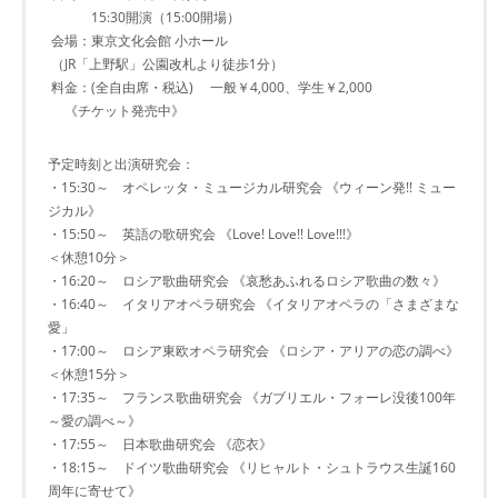
15:30開演（15:00開場）
会場：東京文化会館 小ホール
（JR「上野駅」公園改札より徒歩1分）
料金：(全自由席・税込) 一般￥4,000、学生￥2,000
《チケット発売中》
予定時刻と出演研究会：
・15:30～ オペレッタ・ミュージカル研究会 《ウィーン発!! ミュー
ジカル》
・15:50～ 英語の歌研究会 《Love! Love!! Love!!!》
＜休憩10分＞
・16:20～ ロシア歌曲研究会 《哀愁あふれるロシア歌曲の数々》
・16:40～ イタリアオペラ研究会 《イタリアオペラの「さまざまな
愛」
・17:00～ ロシア東欧オペラ研究会 《ロシア・アリアの恋の調べ》
＜休憩15分＞
・17:35～ フランス歌曲研究会 《ガブリエル・フォーレ没後100年
～愛の調べ～》
・17:55～ 日本歌曲研究会 《恋衣》
・18:15～ ドイツ歌曲研究会 《リヒャルト・シュトラウス生誕160
周年に寄せて》