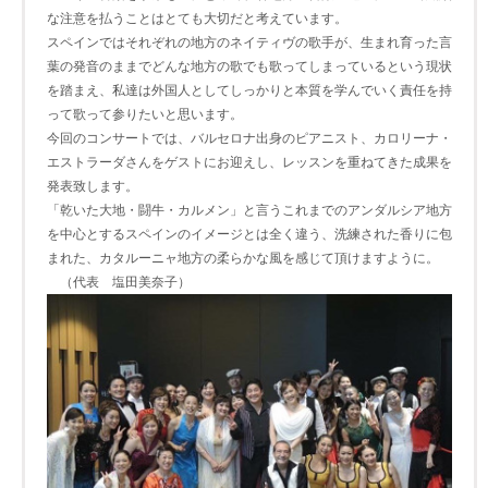
な注意を払うことはとても大切だと考えています。
スペインではそれぞれの地方のネイティヴの歌手が、生まれ育った言
葉の発音のままでどんな地方の歌でも歌ってしまっているという現状
を踏まえ、私達は外国人としてしっかりと本質を学んでいく責任を持
って歌って参りたいと思います。
今回のコンサートでは、バルセロナ出身のピアニスト、カロリーナ・
エストラーダさんをゲストにお迎えし、レッスンを重ねてきた成果を
発表致します。
「乾いた大地・闘牛・カルメン」と言うこれまでのアンダルシア地方
を中心とするスペインのイメージとは全く違う、洗練された香りに包
まれた、カタルーニャ地方の柔らかな風を感じて頂けますように。
（代表 塩田美奈子）