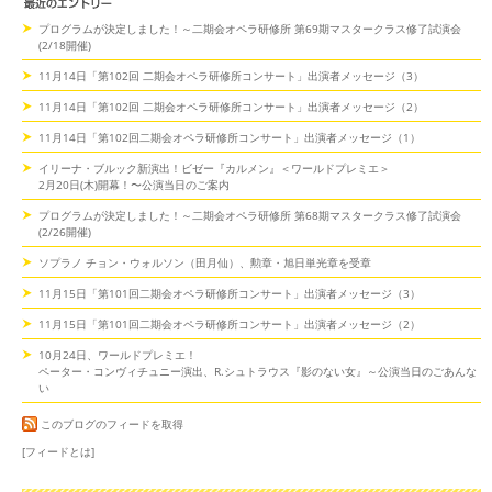
プログラムが決定しました！～二期会オペラ研修所 第69期マスタークラス修了試演会
(2/18開催)
11月14日「第102回 二期会オペラ研修所コンサート」出演者メッセージ（3）
11月14日「第102回 二期会オペラ研修所コンサート」出演者メッセージ（2）
11月14日「第102回二期会オペラ研修所コンサート」出演者メッセージ（1）
イリーナ・ブルック新演出！ビゼー『カルメン』＜ワールドプレミエ＞
2月20日(木)開幕！〜公演当日のご案内
プログラムが決定しました！～二期会オペラ研修所 第68期マスタークラス修了試演会
(2/26開催)
ソプラノ チョン・ウォルソン（田月仙）、勲章・旭日単光章を受章
11月15日「第101回二期会オペラ研修所コンサート」出演者メッセージ（3）
11月15日「第101回二期会オペラ研修所コンサート」出演者メッセージ（2）
10月24日、ワールドプレミエ！
ペーター・コンヴィチュニー演出、R.シュトラウス『影のない女』～公演当日のごあんな
い
このブログのフィードを取得
[フィードとは]