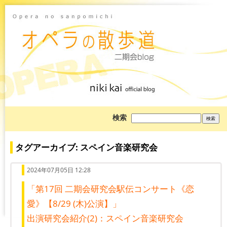
ブ
検索
ロ
グ
を
検
タグアーカイブ: スペイン音楽研究会
索:
2024年07月05日 12:28
「第17回 二期会研究会駅伝コンサート《恋
愛》【8/29 (木)公演】」
出演研究会紹介(2)：スペイン音楽研究会