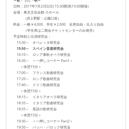
～歌・うた・唄～
日時：2017年7月23日(日) 15:30開演(15:00開場）
会場：東京文化会館 小ホール
（JR上野駅・公園口前）
料金：一般￥4,000、学生￥2,000 全席自由・出入り自由
（学生券は二期会チケットセンターのみ発売）
予定時刻と出演研究会：
15:30～ オペレッタ研究会
15:50～ スペイン音楽研究会
16:10～ ロシア東欧オペラ研究会
16:30～ ＜一押しコーナー Part1＞
＜休憩15分＞
17:00～ フランス歌曲研究会
17:20～ ロシア歌曲研究会
17:40～ ドイツ歌曲研究会
＜休憩15分＞
18:15～ イタリアオペラ研究会
18:35～ イタリア歌曲研究会
18:55～ 英語の歌研究会
＜休憩15分＞
19:30～ ＜一押しコーナー Part2＞
19:50～ バッハ・バロック研究会