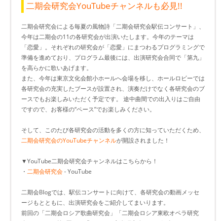
二期会研究会YouTubeチャンネルも必見!!
二期会研究会による毎夏の風物詩「二期会研究会駅伝コンサート」、
今年は二期会の11の各研究会が出演いたします。今年のテーマは
「恋愛」。それぞれの研究会が「恋愛」にまつわるプログラミングで
準備を進めており、プログラム最後には、出演研究会合同で「第九」
を高らかに歌いあげます。
また、今年は東京文化会館小ホールへ会場を移し、ホールロビーでは
各研究会の充実したブースが設置され、演奏だけでなく各研究会のブ
ースでもお楽しみいただく予定です。 途中曲間での出入りはご自由
ですので、お客様の“ペース”でお楽しみください。
そして、このたび各研究会の活動を多くの方に知っていただくため、
二期会研究会のYouTubeチャンネル
が開設されました！
▼YouTube二期会研究会チャンネルはこちらから！
・
二期会研究会
- YouTube
二期会Blogでは、駅伝コンサートに向けて、各研究会の動画メッセ
ージもとともに、出演研究会をご紹介してまいります。
前回の「二期会ロシア歌曲研究会」「二期会ロシア東欧オペラ研究