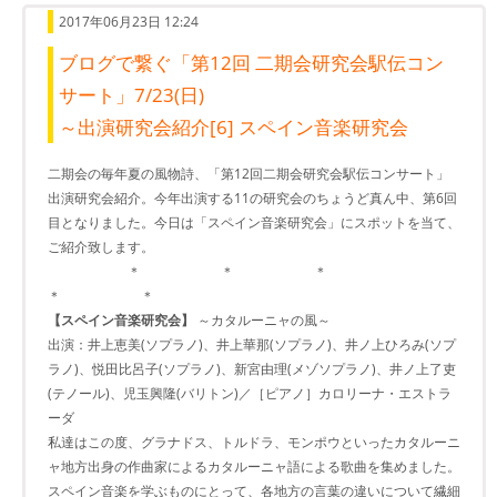
2017年06月23日 12:24
ブログで繋ぐ「第12回 二期会研究会駅伝コン
サート」7/23(日)
～出演研究会紹介[6] スペイン音楽研究会
二期会の毎年夏の風物詩、「第12回二期会研究会駅伝コンサート」
出演研究会紹介。今年出演する11の研究会のちょうど真ん中、第6回
目となりました。今日は「スペイン音楽研究会」にスポットを当て、
ご紹介致します。
＊ ＊ ＊
＊ ＊
【スペイン音楽研究会】
～カタルーニャの風～
出演：井上恵美(ソプラノ)、井上華那(ソプラノ)、井ノ上ひろみ(ソプ
ラノ)、悦田比呂子(ソプラノ)、新宮由理(メゾソプラノ)、井ノ上了吏
(テノール)、児玉興隆(バリトン)／［ピアノ］カロリーナ・エストラ
ーダ
私達はこの度、グラナドス、トルドラ、モンポウといったカタルーニ
ャ地方出身の作曲家によるカタルーニャ語による歌曲を集めました。
スペイン音楽を学ぶものにとって、各地方の言葉の違いについて繊細