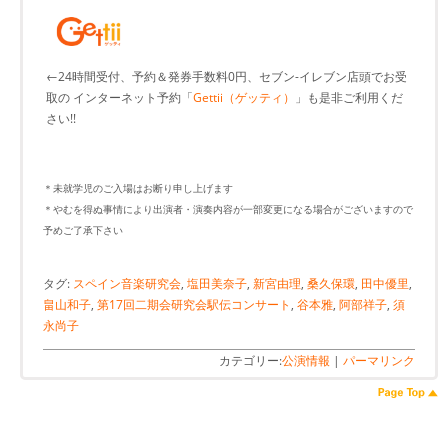
←24時間受付、予約＆発券手数料0円、セブン-イレブン店頭でお受
取の インターネット予約「
Gettii（ゲッティ）
」も是非ご利用くだ
さい!!
＊未就学児のご入場はお断り申し上げます
＊やむを得ぬ事情により出演者・演奏内容が一部変更になる場合がございますので
予めご了承下さい
タグ:
スペイン音楽研究会
,
塩田美奈子
,
新宮由理
,
桑久保環
,
田中優里
,
畠山和子
,
第17回二期会研究会駅伝コンサート
,
谷本雅
,
阿部祥子
,
須
永尚子
カテゴリー:
公演情報
|
パーマリンク