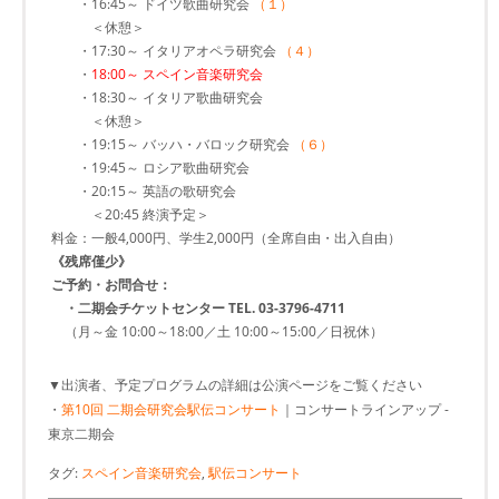
・16:45～ ドイツ歌曲研究会
（１）
＜休憩＞
・17:30～ イタリアオペラ研究会
（４）
・
18:00～ スペイン音楽研究会
・18:30～ イタリア歌曲研究会
＜休憩＞
・19:15～ バッハ・バロック研究会
（６）
・19:45～ ロシア歌曲研究会
・20:15～ 英語の歌研究会
＜20:45 終演予定＞
料金：一般4,000円、学生2,000円（全席自由・出入自由）
《残席僅少》
ご予約・お問合せ：
・二期会チケットセンター TEL. 03-3796-4711
（月～金 10:00～18:00／土 10:00～15:00／日祝休）
▼出演者、予定プログラムの詳細は公演ページをご覧ください
・
第10回 二期会研究会駅伝コンサート
｜コンサートラインアップ -
東京二期会
タグ:
スペイン音楽研究会
,
駅伝コンサート