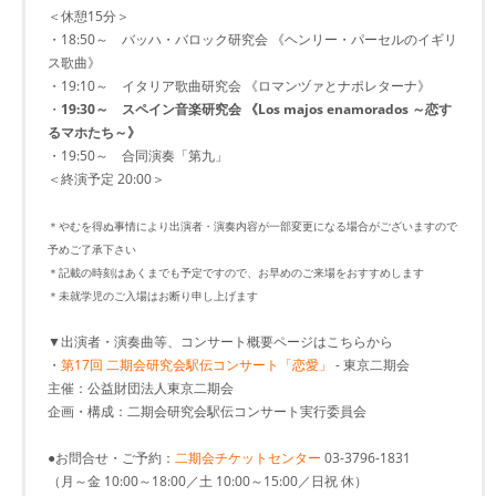
＜休憩15分＞
・18:50～ バッハ・バロック研究会 《ヘンリー・パーセルのイギリ
ス歌曲》
・19:10～ イタリア歌曲研究会 《ロマンヅァとナポレターナ》
・
19:30～ スペイン音楽研究会 《Los majos enamorados ～恋す
るマホたち～》
・19:50～ 合同演奏「第九」
＜終演予定 20:00＞
＊やむを得ぬ事情により出演者・演奏内容が一部変更になる場合がございますので
予めご了承下さい
＊記載の時刻はあくまでも予定ですので、お早めのご来場をおすすめします
＊未就学児のご入場はお断り申し上げます
▼出演者・演奏曲等、コンサート概要ページはこちらから
・
第17回 二期会研究会駅伝コンサート「恋愛」
- 東京二期会
主催：公益財団法人東京二期会
企画・構成：二期会研究会駅伝コンサート実行委員会
●お問合せ・ご予約：
二期会チケットセンター
03-3796-1831
（月～金 10:00～18:00／土 10:00～15:00／日祝 休）