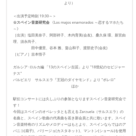
より）
＜出演予定時刻 19:30～＞
☆スペイン音楽研究会
《Los majos enamorados ～恋するマホたち
～》
［出演］塩田美奈子、阿部祥子、木内育美(会友)、桑久保 環、新宮由
理、須永尚子、
田中優里、谷本 雅、畠山和子、渡部史子(会友)
［ピアノ］吉本悟子
ガルシア･ロルカ編 「13のスペイン古謡」より "18世紀のセビジャー
ナス"
バルビエリ サルスエラ『王冠のダイヤモンド』より "ボレロ"
ほか
駅伝コンサートには久しぶりの参加となりますスペイン音楽研究会で
す！
今回はスペインのオペレッタとも言える Zarzuela（サルスエラ）の
名曲と、スペイン歌曲の代表曲を若き新会員と共に歌います。スペイ
ン音楽特有のリズムやメロディーはもとより、スペインならではのア
バニコ(扇子)、パリージョ(カスタネット)、マントン(ショール)を使用