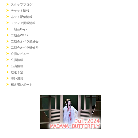
スタッフブログ
チケット情報
ネット配信情報
メディア掲載情報
二期会Days
二期会WEEK
二期会オペラ愛好会
二期会オペラ研修所
公演レビュー
公演情報
出演情報
放送予定
海外消息
稽古場レポート