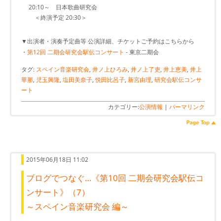
20:10～ 日本歌曲研究会
＜終演予定 20:30＞
▼出演者・演奏予定曲等 公演詳細、チケットご予約はこちらから
・
第12回 二期会研究会駅伝コンサート
- 東京二期会
タグ:
スペイン音楽研究会
,
井ノ上ひろみ
,
井ノ上了吏
,
井上恵美
,
井上
華那
,
児玉興隆
,
塩田美奈子
,
悦田比呂子
,
新宮由理
,
研究会駅伝コンサ
ート
カテゴリー:
公演情報
|
パーマリンク
2015年06月18日 11:02
ブログでつなぐ…《第10回 二期会研究会駅伝コ
ンサート》（7）
～スペイン音楽研究会 編～