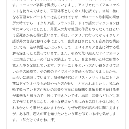
す。ヨーロッパ各国は隣接していますし、アメリカだってアルファベ
ットを使うんですから、言語体系として全く別な訳です。当然、核に
なる言語やレパートリーはあるわけですが、ボローニャ歌劇場の研修
所の時ですら、イタリア語、フランス語、ドイツ語のディクションは
常にやっていましたし、外国人の方が他国の作品もやらなくてはとい
う必死さがある様に思います。私は、イタリアに行ってからイタリア
語以外の音楽に触れる事によって、言葉さばきにしても音楽的な構築
にしても、差や共通点がはっきりして、よりイタリア音楽に対する理
解も深まったと思っています。また、初めて取り組んだドイツオペラ
は二期会デビューの『ばらの騎士』でした。音楽を聴いた時に衝撃を
覚えた事を記憶しています。ファーニナルという大きい役をさせて頂
いた事の経験で、その後のドイツオペラ作品へも繋がりましたから、
出会いに感謝しています。研修所時代にクリス・メリット氏にも「お
前はドイツオペラも絶対やった方が良い」と言われましたし、私は両
輪で歌っている方が互いの音楽や言葉に新鮮味や尊敬を抱き続ける事
が出来ると思うので、続けて行きたいです。結局、音楽もどれだけ本
気で作品を好きになり、様々な視点から見つめる気持ちを保ち続けら
れるかという事だと思いますから。なぜか恋愛の話の様に聞こえます
が、ある種、恋人の事を知りたいという事と似ている様な気がしま
す。（私だけですかね。汗）