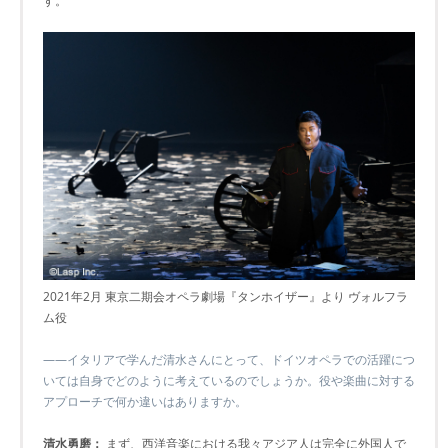
す。
2021年2月 東京二期会オペラ劇場『タンホイザー』より ヴォルフラ
ム役
――イタリアで学んだ清水さんにとって、ドイツオペラでの活躍につ
いては自身でどのように考えているのでしょうか。役や楽曲に対する
アプローチで何か違いはありますか。
清水勇磨：
まず、西洋音楽における我々アジア人は完全に外国人で