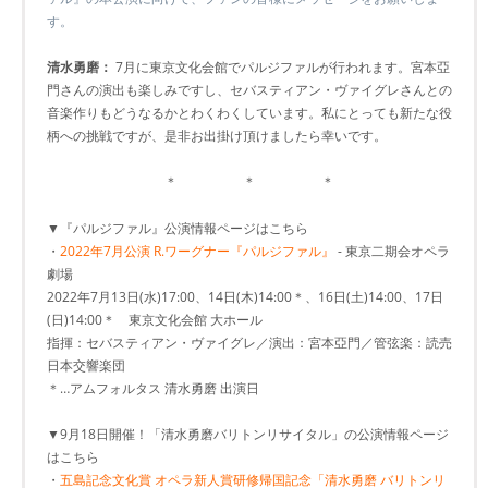
す。
清水勇磨：
7月に東京文化会館でパルジファルが行われます。宮本亞
門さんの演出も楽しみですし、セバスティアン・ヴァイグレさんとの
音楽作りもどうなるかとわくわくしています。私にとっても新たな役
柄への挑戦ですが、是非お出掛け頂けましたら幸いです。
＊ ＊ ＊
▼『パルジファル』公演情報ページはこちら
・
2022年7月公演 R.ワーグナー『パルジファル』
- 東京二期会オペラ
劇場
2022年7月13日(水)17:00、14日(木)14:00＊、16日(土)14:00、17日
(日)14:00＊ 東京文化会館 大ホール
指揮：セバスティアン・ヴァイグレ／演出：宮本亞門／管弦楽：読売
日本交響楽団
＊…アムフォルタス 清水勇磨 出演日
▼9月18日開催！「清水勇磨バリトンリサイタル」の公演情報ページ
はこちら
・
五島記念文化賞 オペラ新人賞研修帰国記念「清水勇磨 バリトンリ