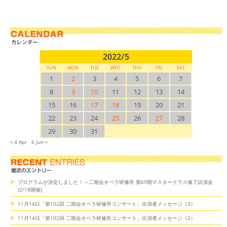
2022/5
SUN
MON
TUE
WED
THU
FRI
SAT
1
2
3
4
5
6
7
8
9
10
11
12
13
14
15
16
17
18
19
20
21
22
23
24
25
26
27
28
29
30
31
« 4 Apr
6 Jun »
プログラムが決定しました！～二期会オペラ研修所 第69期マスタークラス修了試演会
(2/18開催)
11月14日「第102回 二期会オペラ研修所コンサート」出演者メッセージ（3）
11月14日「第102回 二期会オペラ研修所コンサート」出演者メッセージ（2）