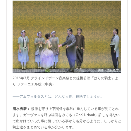
2016年7月 グラインドボーン音楽祭との提携公演『ばらの騎士』よ
り ファーニナル役（中央）
――アムフォルタスとは、どんな人物、役柄でしょうか。
清水勇磨：
規律を守り上下関係を非常に重んじている事が見てとれ
ます。ガーヴァンを呼ぶ場面をみても（Ohn’ Urlaub）許しを得ない
で出かけていった事に憤っている事からも分かるように、しっかりと
騎士達をまとめている事が分かります。