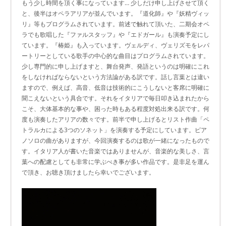
もう少し時間を頂く事になっています… 少しだけ申し上げさせて頂く
と、後半はオペラアリアが並んでいます。『道化師』や『妖精ヴィッ
リ』等もプログラムされています。前述で触れて頂いた、二期会オペ
ラでも歌唱した『ファルスタッフ』や『エドガール』も演奏予定にし
ています。『椿姫』も入っています。ヴェルディ、ヴェリズモをレパ
ートリーとしている歌手の中心的な曲目はプログラムされています。
少し専門的に申し上げますと、舞台発声、発語というのは明確にこれ
をしなければならないという方法論がある訳です。話し言葉とは違い
ますので、例えば、高音、低音は技術的にこうしないと客席に明確に
聞こえないという具合です。それをイタリアで毎日叩き込まれたから
こそ、大体基本的な事や、困った時もある程度対処出来る訳です。何
度も演奏したアリアの数々です。前半で申し上げるとリスト作曲「ペ
トラルカによる3つのソネット」を演奏する予定にしています。ピア
ノソロの曲がありますが、今回演奏するのは歌が一緒になったもので
す。イタリア人が書いた音楽ではありませんが、音楽的な美しさ、言
葉への配慮としても非常に学ぶべき事が多い作品です。是非足を運ん
で頂き、お聴き頂けましたら幸いでございます。