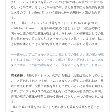
また、アムフォルタスを貫いているのは“傷”の痛みが彼の中に常にあ
るという事です。そういう事が頭の中、また身体的にも極限的な状態
にあるので（Erbalmen!）という劇的な神への懇願へと繋がるので
す。
また、3幕のティトゥレルの遺骨を目にして（Oh! Der du jetzt in
göttlichem Glanz）「おお今神の栄光に包まれ」という箇所の中に、
明らかに彼の感情に変化が生じます。それがもはや聖杯王としての役
目を果たせない位に取り乱すきっかけになると思っていますが、私に
は役柄全体としては人間的な優しさに満ちている役だと思います。
――確かに、アムフォルタスには、王としての優しさ、懐の深さが感
じられますね。『パルジファル』の真の主役とも言われるアムフォル
タスですが、この役の聴かせどころ、見せどころを教えてください。
清水勇磨：
1幕のティトゥレルの声から要は「お前は務めをしていな
い」と言われるわけですが、アムフォルタスの苦しみの揺れ動き、重
責に耐えられず、父親に責務を果たして欲しいという言葉から始まり
ます。アムフォルタスの死ぬに死ねないこの状況が音楽的にも瞬間、
瞬間の感情の変化が非常に細かく描かれており、一つの要かと思いま
す。
3幕の父親の遺骨を目の前にした時の状況も重要な場面かと思いま