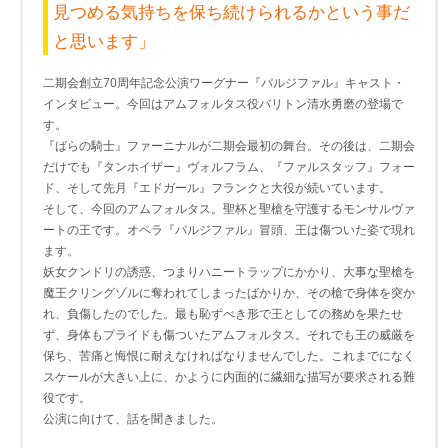
見つめる気持ちを保ち続けられるかという事だ
と思います」
二期会創立70周年記念公演ワーグナー『パルジファル』キャスト・
インタビュー。今回はアムフォルタス役バリトン清水勇磨の登場で
す。
『ばらの騎士』ファーニナルが二期会最初の舞台。その後は、二期会
だけでも『タンホイザー』ヴォルフラム、『ファルスタッフ』フォー
ド、そして先月『エドガール』フランクと大役が続いています。
そして、今回のアムフォルタス。聖杯と聖槍を守護するモンサルヴァ
ートの王です。オペラ『パルジファル』冒頭、王は傷ついた姿で現れ
ます。
妖女クンドリの誘惑、つまりハニートラップにかかり、大事な聖槍を
魔王クリングゾルに奪われてしまったばかりか、その槍で身体を突か
れ、負傷したのでした。最も恥ずべき形で王としての務めを果たせ
ず、身体もプライドも傷ついたアムフォルタス。それでも王の威厳を
保ち、苦痛と悔恨に耐えなければなりませんでした。これまでになく
スケールが大きい上に、かように内面的に繊細な描写が要求される難
役です。
公演に向けて、話を聞きました。