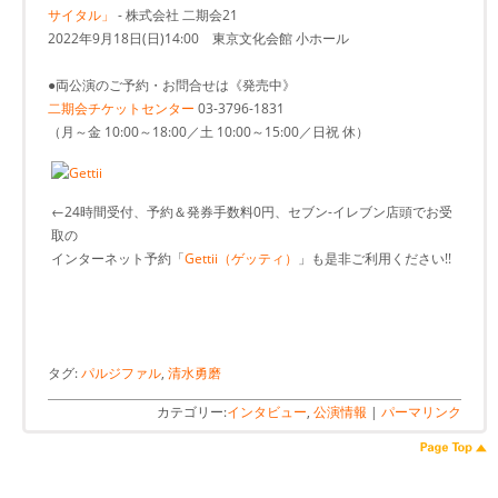
サイタル」
- 株式会社 二期会21
2022年9月18日(日)14:00 東京文化会館 小ホール
●両公演のご予約・お問合せは《発売中》
二期会チケットセンター
03-3796-1831
（月～金 10:00～18:00／土 10:00～15:00／日祝 休）
←24時間受付、予約＆発券手数料0円、セブン-イレブン店頭でお受
取の
インターネット予約「
Gettii（ゲッティ）
」も是非ご利用ください!!
タグ:
パルジファル
,
清水勇磨
カテゴリー:
インタビュー
,
公演情報
|
パーマリンク