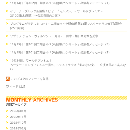
11月14日「第102回二期会オペラ研修所コンサート」出演者メッセージ（1）
イリーナ・ブルック新演出！ビゼー『カルメン』＜ワールドプレミエ＞
2月20日(木)開幕！〜公演当日のご案内
プログラムが決定しました！～二期会オペラ研修所 第68期マスタークラス修了試演会
(2/26開催)
ソプラノ チョン・ウォルソン（田月仙）、勲章・旭日単光章を受章
11月15日「第101回二期会オペラ研修所コンサート」出演者メッセージ（3）
11月15日「第101回二期会オペラ研修所コンサート」出演者メッセージ（2）
10月24日、ワールドプレミエ！
ペーター・コンヴィチュニー演出、R.シュトラウス『影のない女』～公演当日のごあんな
い
このブログのフィードを取得
[フィードとは]
2026年01月
2025年11月
2025年10月
2025年02月