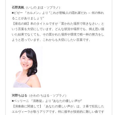
石野真帆
（いしの まほ・ソプラノ）
■ビゼー 『カルメン』より “これが密輸人の隠れ家だわ ～ 何の怖れ
ることがありましょう”
【座右の銘】本のタイトルですが「置かれた場所で咲きなさい」と
いう言葉を大切にしています。どんな状況や場所でも、例え思い描
いた結果でなくても、その置かれた場所や環境で精一杯の努力をし
ようと思っています。これからも大切にしたい言葉です。
河野ちはる
（かわの ちはる・ソプラノ）
■ベッリーニ 『清教徒』より “あなたの優しい声が”
【演奏曲に関連して】「あなたの優しい声が」は、２幕で狂乱した
エルヴィーラが歌うアリアです。特に後半が技術的に難しい曲です