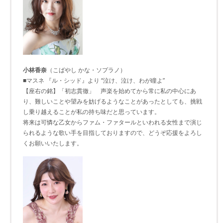
小林香奈
（こばやし かな・ソプラノ）
■マスネ 『ル・シッド』より “泣け、泣け、わが瞳よ”
【座右の銘】「初志貫徹」 声楽を始めてから常に私の中心にあ
り、難しいことや望みを妨げるようなことがあったとしても、挑戦
し乗り越えることが私の持ち味だと思っています。
将来は可憐な乙女からファム・ファタールといわれる女性まで演じ
られるような歌い手を目指しておりますので、どうぞ応援をよろし
くお願いいたします。