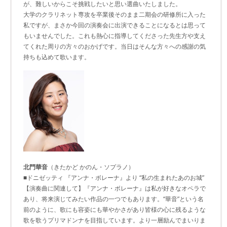
が、難しいからこそ挑戦したいと思い選曲いたしました。
大学のクラリネット専攻を卒業後そのまま二期会の研修所に入った
私ですが、まさか今回の演奏会に出演できることになるとは思って
もいませんでした。これも熱心に指導してくださった先生方や支え
てくれた周りの方々のおかげです。当日はそんな方々への感謝の気
持ちも込めて歌います。
北門華音
（きたかど かのん・ソプラノ）
■ドニゼッティ 『アンナ・ボレーナ』より “私の生まれたあのお城”
【演奏曲に関連して】『アンナ・ボレーナ』は私が好きなオペラで
あり、将来演じてみたい作品の一つでもあります。“華音”という名
前のように、歌にも容姿にも華やかさがあり皆様の心に残るような
歌を歌うプリマドンナを目指しています。より一層励んでまいりま