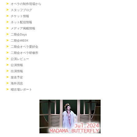
オペラの制作現場から
スタッフブログ
チケット情報
ネット配信情報
メディア掲載情報
二期会Days
二期会WEEK
二期会オペラ愛好会
二期会オペラ研修所
公演レビュー
公演情報
出演情報
放送予定
海外消息
稽古場レポート