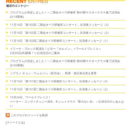
プログラムが決定しました！～二期会オペラ研修所 第69期マスタークラス修了試演会
(2/18開催)
11月14日「第102回 二期会オペラ研修所コンサート」出演者メッセージ（3）
11月14日「第102回 二期会オペラ研修所コンサート」出演者メッセージ（2）
11月14日「第102回二期会オペラ研修所コンサート」出演者メッセージ（1）
イリーナ・ブルック新演出！ビゼー『カルメン』＜ワールドプレミエ＞
2月20日(木)開幕！〜公演当日のご案内
プログラムが決定しました！～二期会オペラ研修所 第68期マスタークラス修了試演会
(2/26開催)
ソプラノ チョン・ウォルソン（田月仙）、勲章・旭日単光章を受章
11月15日「第101回二期会オペラ研修所コンサート」出演者メッセージ（3）
11月15日「第101回二期会オペラ研修所コンサート」出演者メッセージ（2）
10月24日、ワールドプレミエ！
ペーター・コンヴィチュニー演出、R.シュトラウス『影のない女』～公演当日のごあんな
い
このブログのフィードを取得
[フィードとは]