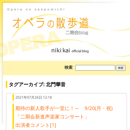
ブ
検索
ロ
グ
を
検
タグアーカイブ: 北門華音
索:
2021年07月26日 12:18
期待の新人歌手が一堂に！～ 9/20(月・祝)
「二期会新進声楽家コンサート」
出演者コメント[1]