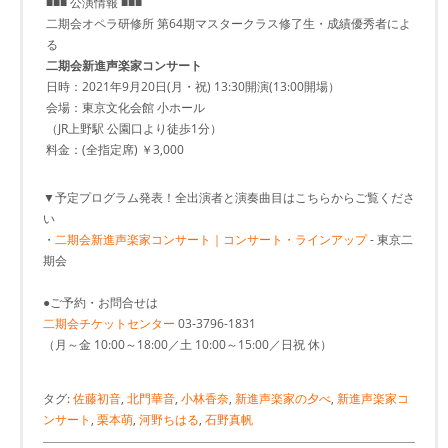
■■■ 公演情報 ■■■
二期会オペラ研修所 第64期マスタークラス修了生・成績優秀者によ
る
二期会新進声楽家コンサート
日時：2021年9月20日(月・祝) 13:30開演(13:00開場）
会場：東京文化会館 小ホール
（JR上野駅 公園口より徒歩1分）
料金：(全指定席) ￥3,000
▼予定プログラム発表！全出演者と演奏曲目はこちらからご覧くださ
い
・
二期会新進声楽家コンサート｜コンサート・ラインアップ
- 東京二
期会
●ご予約・お問合せは
二期会チケットセンター
03-3796-1831
（月～金 10:00～18:00／土 10:00～15:00／日祝 休）
タグ:
佐藤初音
,
北門華音
,
小林香奈
,
新進声楽家の夕べ
,
新進声楽家コ
ンサート
,
栗本萌
,
河野ちはる
,
石野真帆