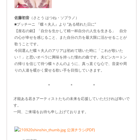
佐藤初音
（さとう はつね・ソプラノ）
■プッチーニ 『蝶々夫人』より “ある晴れた日に”
【座右の銘】「自分を生かして精一杯自分の人生を生きる」 自分
の心が幸せを感じること、また自分の力を最大限に活かせることが
歌うことです。
今回選んだ蝶々夫人のアリアは初めて聴いた時に「これが歌いた
い！」と思いオペラに興味を持った憧れの曲です。夫ピンカートン
の帰りを信じて待つ蝶々さんのように、真っ直ぐな心で、音楽や周
りの人達を暖かく愛せる歌い手を目指していきます。
＊ ＊ ＊
才能ある若きアーティストたちの未来を応援していただければ幸いで
す。
一同、ご来場をお待ち申し上げております。
公演チラシ(PDF)