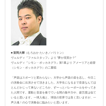
■ 室岡大輝
（むろおか たいき／バリトン）
ヴェルディ『ファルスタッフ』より “夢か現実か？”
ヴェルディ『シモン・ボッカネグラ』第1幕より アメーリアと総督
（シモン・ボッカネグラ）の二重唱
「声楽はスポーツと変わらない」大学から声楽の道を志し、今日こ
の演奏会に出演させて頂きました。大学生になるまで音楽なんてほ
とんどかじって来ないどころか、ずーっとバレーボールをやってき
た人間です。運動と音楽を奏でている間の集中力や、疲労度は似て
いると思います。一球入魂と、球技の世界では良く言いますが、一
声入魂！の心で演奏会に臨みたいと思います。