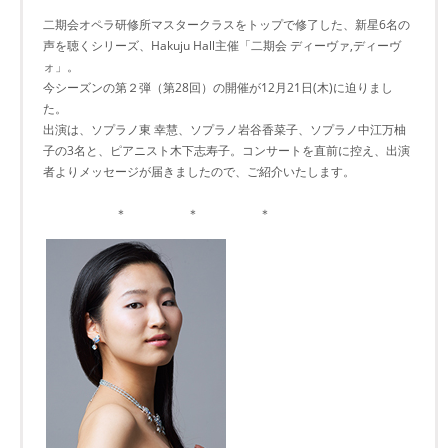
二期会オペラ研修所マスタークラスをトップで修了した、新星6名の
声を聴くシリーズ、Hakuju Hall主催「二期会 ディーヴァ,ディーヴ
ォ」。
今シーズンの第２弾（第28回）の開催が12月21日(木)に迫りまし
た。
出演は、ソプラノ東 幸慧、ソプラノ岩谷香菜子、ソプラノ中江万柚
子の3名と、ピアニスト木下志寿子。コンサートを直前に控え、出演
者よりメッセージが届きましたので、ご紹介いたします。
＊ ＊ ＊