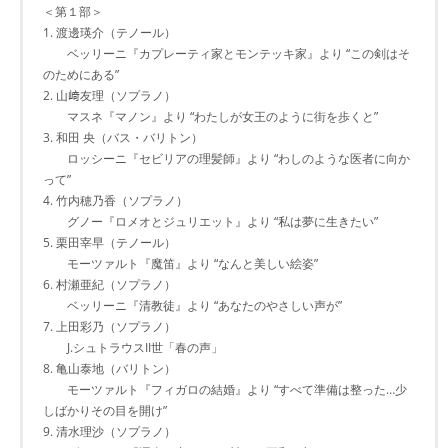
＜第１部＞
1. 渡邊瑛介（テノール）
ベッリーニ『カプレーティ家とモンテッキ家』より “この剣はそ
のためにある”
2. 山﨑友理（ソプラノ）
マスネ『マノン』より “わたしが女王のように街を歩くと”
3. 和田 央（バス・バリトン）
ロッシーニ『セビリアの理髪師』より “わしのような医者に向か
って”
4. 竹内穂乃香（ソプラノ）
グノー『ロメオとジュリエット』より “私は夢に生きたい”
5. 栗田宰早（テノール）
モーツァルト『魔笛』より “なんと美しい絵姿”
6. 村瀬亜紀（ソプラノ）
ベッリーニ『清教徒』より “あなたのやさしい声が”
7. 上田彩乃（ソプラノ）
J.シュトラウスII世「春の声」
8. 亀山泰地（バリトン）
モーツァルト『フィガロの結婚』より “すべて準備は整った…少
しばかりその目を開け”
9. 清水理沙（ソプラノ）