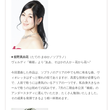
■ 舘野真由花
（たての まゆか／ソプラノ）
ヴェルディ『椿姫』より “ああ、そはかの人か～花から花へ”
今回選曲した作品は、ソプラノのアリアの中でも特に有名な曲。ヴ
ィオレッタはずっと憧れの役でありますが、高度な技術が必要なの
で、人前で歌うには勇気のいるアリアの一つです。私自身大きなホ
ールで歌うのは初めての試みです。7月の二期会本公演『椿姫』の
アンダースタディに選んでいただき、たくさん勉強いたしました。
その成果を発揮できるよう精一杯努めます。