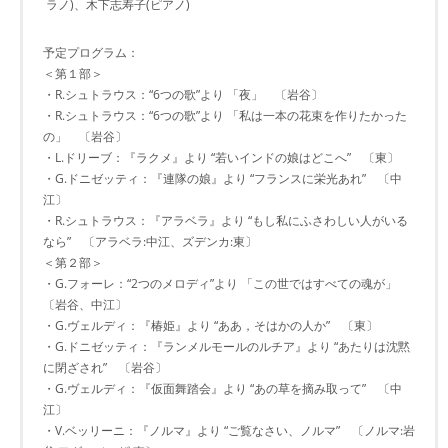
ラノ)、木下志寿子(ピアノ)
予定プログラム：
＜第１部＞
・R.シュトラウス：“6つの歌”より 「夜」 〔岩谷〕
・R.シュトラウス：“6つの歌”より 「私は一本の花束を作りたかった
の」 〔岩谷〕
・L.ドリーブ：『ラクメ』より “若いインドの娘はどこへ” 〔東〕
・G.ドニゼッティ：『連隊の娘』より “フランスに栄光あれ” 〔中
江〕
・R.シュトラウス：『アラベラ』より “もし私にふさわしい人がいる
なら” 〔アラベラ:中江、ズデンカ:東〕
＜第２部＞
・G.フォーレ：“2つのメロディ”より 「この世ではすべての魂が」
〔岩谷、中江〕
・G.ヴェルディ：『椿姫』より “ああ，そはかの人か” 〔東〕
・G.ドニゼッティ：『ランメルモールのルチア』より “あたりは沈黙
に閉ざされ” 〔岩谷〕
・G.ヴェルディ：『仮面舞踏会』より “あの草を摘み取って” 〔中
江〕
・V.ベッリーニ：『ノルマ』より “ご覧なさい、ノルマ” 〔ノルマ:岩