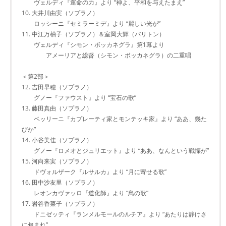
ヴェルディ『運命の力』より “神よ、平和を与えたまえ”
10. 大井川由実（ソプラノ）
ロッシーニ『セミラーミデ』より “麗しい光が”
11. 中江万柚子（ソプラノ）＆室岡大輝（バリトン）
ヴェルディ『シモン・ボッカネグラ』第1幕より
アメーリアと総督（シモン・ボッカネグラ）の二重唱
＜第2部＞
12. 吉田早穂（ソプラノ）
グノー『ファウスト』より “宝石の歌”
13. 藤田真由（ソプラノ）
ベッリーニ『カプレーティ家とモンテッキ家』より “ああ、幾た
びか”
14. 小谷美佳（ソプラノ）
グノー『ロメオとジュリエット』より “ああ、なんという戦慄が”
15. 河向来実（ソプラノ）
ドヴォルザーク『ルサルカ』より “月に寄せる歌”
16. 田中沙友里（ソプラノ）
レオンカヴァッロ『道化師』より “鳥の歌”
17. 岩谷香菜子（ソプラノ）
ドニゼッティ『ランメルモールのルチア』より “あたりは静けさ
に包まれ”