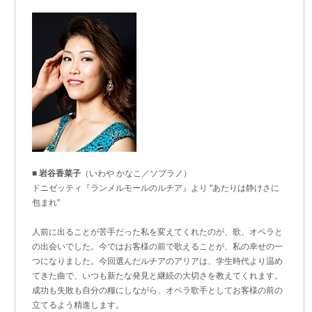
■ 岩谷香菜子
（いわや かなこ／ソプラノ）
ドニゼッティ『ランメルモールのルチア』より “あたりは静けさに
包まれ”
人前に出ることが苦手だった私を変えてくれたのが、歌、オペラと
の出会いでした。今ではお客様の前で歌えることが、私の幸せの一
つになりました。今回選んだルチアのアリアは、学生時代より温め
てきた曲で、いつも新たな発見と継続の大切さを教えてくれます。
成功も失敗も自分の糧にしながら、オペラ歌手としてお客様の前の
立てるよう精進します。