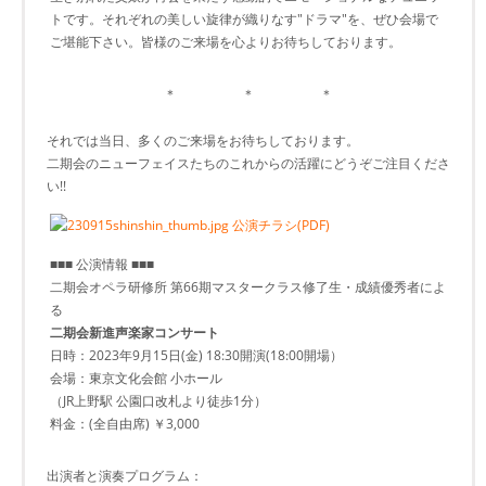
トです。それぞれの美しい旋律が織りなす"ドラマ"を、ぜひ会場で
ご堪能下さい。皆様のご来場を心よりお待ちしております。
＊ ＊ ＊
それでは当日、多くのご来場をお待ちしております。
二期会のニューフェイスたちのこれからの活躍にどうぞご注目くださ
い!!
公演チラシ(PDF)
■■■ 公演情報 ■■■
二期会オペラ研修所 第66期マスタークラス修了生・成績優秀者によ
る
二期会新進声楽家コンサート
日時：2023年9月15日(金) 18:30開演(18:00開場）
会場：東京文化会館 小ホール
（JR上野駅 公園口改札より徒歩1分）
料金：(全自由席) ￥3,000
出演者と演奏プログラム：