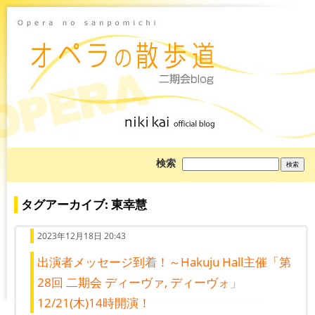
ブ
検索
ロ
グ
を
検
タグアーカイブ: 東幸慧
索:
2023年12月18日 20:43
出演者メッセージ到着！～Hakuju Hall主催「第
28回 二期会 ディーヴァ, ディーヴォ」
12/21(木)14時開演！