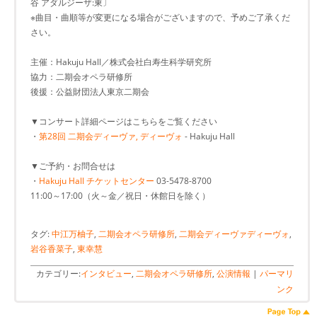
谷 アダルジーザ:東〕
※曲目・曲順等が変更になる場合がございますので、予めご了承くだ
さい。
主催：Hakuju Hall／株式会社白寿生科学研究所
協力：二期会オペラ研修所
後援：公益財団法人東京二期会
▼コンサート詳細ページはこちらをご覧ください
・
第28回 二期会ディーヴァ, ディーヴォ
- Hakuju Hall
▼ご予約・お問合せは
・
Hakuju Hall チケットセンター
03-5478-8700
11:00～17:00（火～金／祝日・休館日を除く）
タグ:
中江万柚子
,
二期会オペラ研修所
,
二期会ディーヴァディーヴォ
,
岩谷香菜子
,
東幸慧
カテゴリー:
インタビュー
,
二期会オペラ研修所
,
公演情報
|
パーマリ
ンク