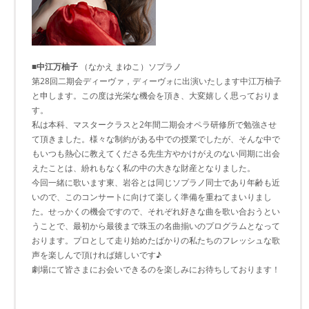
■中江万柚子
（なかえ まゆこ）ソプラノ
第28回二期会ディーヴァ，ディーヴォに出演いたします中江万柚子
と申します。この度は光栄な機会を頂き、大変嬉しく思っておりま
す。
私は本科、マスタークラスと2年間二期会オペラ研修所で勉強させ
て頂きました。様々な制約がある中での授業でしたが、そんな中で
もいつも熱心に教えてくださる先生方やかけがえのない同期に出会
えたことは、紛れもなく私の中の大きな財産となりました。
今回一緒に歌います東、岩谷とは同じソプラノ同士であり年齢も近
いので、このコンサートに向けて楽しく準備を重ねてまいりまし
た。せっかくの機会ですので、それぞれ好きな曲を歌い合おうとい
うことで、最初から最後まで珠玉の名曲揃いのプログラムとなって
おります。プロとして走り始めたばかりの私たちのフレッシュな歌
声を楽しんで頂ければ嬉しいです♪
劇場にて皆さまにお会いできるのを楽しみにお待ちしております！