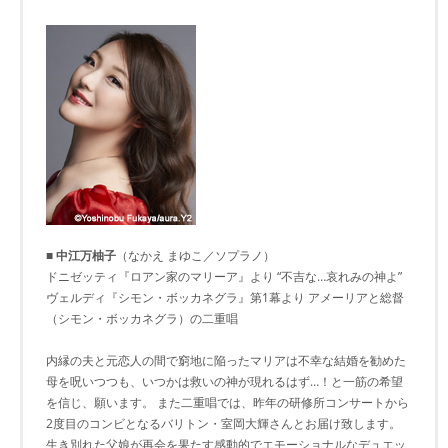
■ 中江万柚子
（なかえ まゆこ／ソプラノ）
ドニゼッティ『ロアン家のマリーア』より “不吉な…哀れみの神よ”
ヴェルディ『シモン・ボッカネグラ』第1幕より アメーリアと総督
（シモン・ボッカネグラ）の二重唱
内縁の夫と元恋人の間で窮地に陥ったマリアは不幸な結婚を勧めた
母を呪いつつも、いつかは救いの神が現れるはず…！と一筋の希望
を信じ、願います。 また二重唱では、昨年の研修所コンサートから
2度目のコンビとなるバリトン・室岡大輝さんとお届け致します。
生き別れた父娘が再会を果たす感動的でエモーショナルなデュエッ