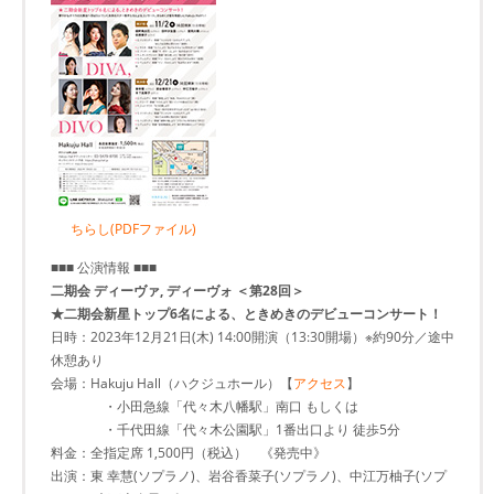
ちらし(PDFファイル)
■■■ 公演情報 ■■■
二期会 ディーヴァ, ディーヴォ ＜第28回＞
★二期会新星トップ6名による、ときめきのデビューコンサート！
日時：2023年12月21日(木) 14:00開演（13:30開場）※約90分／途中
休憩あり
会場：Hakuju Hall（ハクジュホール）【
アクセス
】
・小田急線「代々木八幡駅」南口 もしくは
・千代田線「代々木公園駅」1番出口より 徒歩5分
料金：全指定席 1,500円（税込） 《発売中》
出演：東 幸慧(ソプラノ)、岩谷香菜子(ソプラノ)、中江万柚子(ソプ