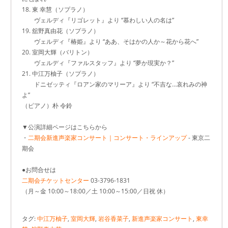
18. 東 幸慧（ソプラノ）
ヴェルディ『リゴレット』より “慕わしい人の名は”
19. 舘野真由花（ソプラノ）
ヴェルディ『椿姫』より “ああ、そはかの人か～花から花へ”
20. 室岡大輝（バリトン）
ヴェルディ『ファルスタッフ』より “夢か現実か？”
21. 中江万柚子（ソプラノ）
ドニゼッティ『ロアン家のマリーア』より “不吉な…哀れみの神
よ”
（ピアノ）朴 令鈴
▼公演詳細ページはこちらから
・
二期会新進声楽家コンサート｜コンサート・ラインアップ
- 東京二
期会
●お問合せは
二期会チケットセンター
03-3796-1831
（月～金 10:00～18:00／土 10:00～15:00／日祝 休）
タグ:
中江万柚子
,
室岡大輝
,
岩谷香菜子
,
新進声楽家コンサート
,
東幸