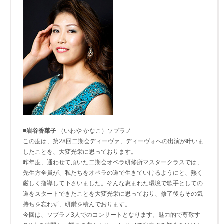
■岩谷香菜子
（いわや かなこ）ソプラノ
この度は、第28回二期会ディーヴァ、ディーヴォへの出演が叶いま
したことを、大変光栄に思っております。
昨年度、通わせて頂いた二期会オペラ研修所マスタークラスでは、
先生方全員が、私たちをオペラの道で生きていけるようにと、熱く
厳しく指導して下さいました。そんな恵まれた環境で歌手としての
道をスタートできたことを大変光栄に思っており、修了後もその気
持ちを忘れず、研鑽を積んでおります。
今回は、ソプラノ3人でのコンサートとなります。魅力的で尊敬す