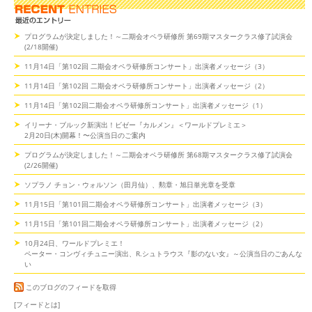
プログラムが決定しました！～二期会オペラ研修所 第69期マスタークラス修了試演会
(2/18開催)
11月14日「第102回 二期会オペラ研修所コンサート」出演者メッセージ（3）
11月14日「第102回 二期会オペラ研修所コンサート」出演者メッセージ（2）
11月14日「第102回二期会オペラ研修所コンサート」出演者メッセージ（1）
イリーナ・ブルック新演出！ビゼー『カルメン』＜ワールドプレミエ＞
2月20日(木)開幕！〜公演当日のご案内
プログラムが決定しました！～二期会オペラ研修所 第68期マスタークラス修了試演会
(2/26開催)
ソプラノ チョン・ウォルソン（田月仙）、勲章・旭日単光章を受章
11月15日「第101回二期会オペラ研修所コンサート」出演者メッセージ（3）
11月15日「第101回二期会オペラ研修所コンサート」出演者メッセージ（2）
10月24日、ワールドプレミエ！
ペーター・コンヴィチュニー演出、R.シュトラウス『影のない女』～公演当日のごあんな
い
このブログのフィードを取得
[フィードとは]