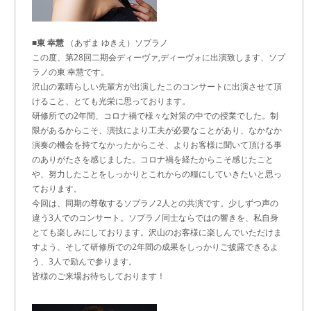
■東 幸慧
（あずま ゆきえ）ソプラノ
この度、第28回二期会ディーヴァ,ディーヴォに出演致します、ソプ
ラノの東 幸慧です。
沢山の素晴らしい先輩方が出演したこのコンサートに出演させて頂
けること、とても光栄に思っております。
研修所での2年間、コロナ禍で様々な対策の中での授業でした。制
限があるからこそ、演技により工夫が必要なことがあり、なかなか
演奏の機会を持てなかったからこそ、よりお客様に聞いて頂ける事
のありがたさを感じました。コロナ禍を経たからこそ感じたこと
や、努力したことをしっかりとこれからの糧にしていきたいと思っ
ております。
今回は、同期の尊敬するソプラノ2人との共演です。少しずつ声の
違う3人でのコンサート。ソプラノ同士ならではの響きを、私自身
とても楽しみにしております。沢山のお客様に楽しんでいただけま
すよう、そして研修所での2年間の成果をしっかりご披露できるよ
う、3人で励んで参ります。
皆様のご来場お待ちしております！