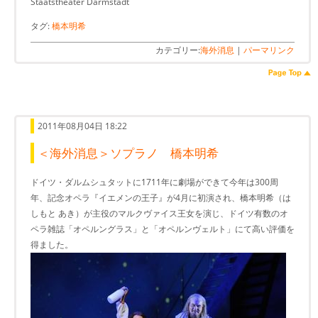
Staatstheater Darmstadt
タグ:
橋本明希
カテゴリー:
海外消息
|
パーマリンク
2011年08月04日 18:22
＜海外消息＞ソプラノ 橋本明希
ドイツ・ダルムシュタットに1711年に劇場ができて今年は300周
年、記念オペラ『イエメンの王子』が4月に初演され、橋本明希（は
しもと あき）が主役のマルクヴァイス王女を演じ、ドイツ有数のオ
ペラ雑誌「オペルングラス」と「オペルンヴェルト」にて高い評価を
得ました。