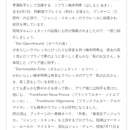
専属歌手として活躍する、ソプラノ橋本明希（はしもと あき）。
去る6月1日、同劇場でプレミエ（初日）を迎えた、プッチーニ〈三
部作〉の公演で、『ジャンニ・スキッキ』のラウレッタに抜擢され、
好評を博しています。
現地ダルムシュタットの誌面にも評が掲載されましたので、一部ご紹
介しましょう。
「Der Opernfreund （オペラの友）」
少女らしいラウレッタにぴったりな容姿を持つ橋本明希は、彼女の高
く澄んだソプラノで夢のように若々しく柔らかな「私のお父さん」を
体現した（アリア後に拍手）。
「Darmstadter Echo （ダルムシュタット・エコー）」
かわいらしい橋本明希は有名なラウレッタのアリア「私のお父さん」
を、若く恋をしている女性として
とても柔らかな艶やかさを持って歌い、アリア後には拍手を受けた。
他にも、「Frankfurter Neue Presse （フランクフルター・ノイエプ
レッセ）」、「Frankfurter Allgemeine （フランクフルター・アルゲ
マイネ）」でも橋本のラウレッタが評判になりました。
同公演は、プッチーニの一幕物オペラ、『外套』『修道女アンジェリ
カ』『ジャンニ・スキッキ』を上演するプログラム。指揮はマーティ
ン・ルーカス・マイスター、演出はジョン・デュー。現地7月11日ま