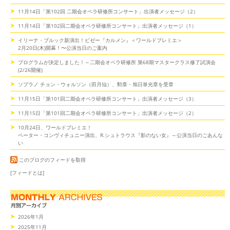
11月14日「第102回 二期会オペラ研修所コンサート」出演者メッセージ（2）
11月14日「第102回二期会オペラ研修所コンサート」出演者メッセージ（1）
イリーナ・ブルック新演出！ビゼー『カルメン』＜ワールドプレミエ＞
2月20日(木)開幕！〜公演当日のご案内
プログラムが決定しました！～二期会オペラ研修所 第68期マスタークラス修了試演会
(2/26開催)
ソプラノ チョン・ウォルソン（田月仙）、勲章・旭日単光章を受章
11月15日「第101回二期会オペラ研修所コンサート」出演者メッセージ（3）
11月15日「第101回二期会オペラ研修所コンサート」出演者メッセージ（2）
10月24日、ワールドプレミエ！
ペーター・コンヴィチュニー演出、R.シュトラウス『影のない女』～公演当日のごあんな
い
このブログのフィードを取得
[フィードとは]
2026年1月
2025年11月