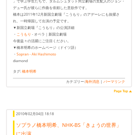
」で学ぶ学生たちで、ダルムシュタット州立劇場の支配人のジョン・
デュー氏が彼らに作曲を依頼した意欲作です。
橋本は2011年12月新国立劇場『こうもり』のアデーレにも抜擢さ
れ、一時帰国して出演の予定です。
▼新国立劇場『こうもり』の公演詳細
・
こうもり
- オペラ｜新国立劇場
今後益々の活躍にご注目ください。
▼橋本明希のホームページ（ドイツ語）
・
Sopran - Aki Hashimoto
diamond
タグ:
橋本明希
カテゴリー:
海外消息
|
パーマリンク
2010年02月04日 18:18
ソプラノ橋本明希、NHK-BS「きょうの世界」
に出演