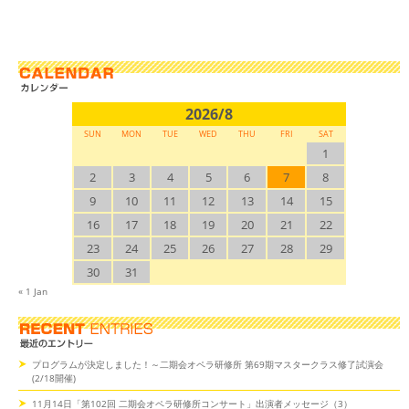
2026/8
SUN
MON
TUE
WED
THU
FRI
SAT
1
2
3
4
5
6
7
8
9
10
11
12
13
14
15
16
17
18
19
20
21
22
23
24
25
26
27
28
29
30
31
« 1 Jan
プログラムが決定しました！～二期会オペラ研修所 第69期マスタークラス修了試演会
(2/18開催)
11月14日「第102回 二期会オペラ研修所コンサート」出演者メッセージ（3）