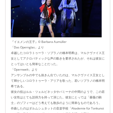
『イエメンの王子』© Barbara Aumüller
「Das Opernglas」より
卓越したコロラトゥーラ・ソプラノの橋本明希は、マルクヴァイス王
女としてアクロバティックな声の動きを要求されたが、それは彼女に
とってはいとも簡単なことだった。
「Opernwelt」より
アンサンブルの中でも抜きん出ていたのは、マルクヴァイス王女とし
て輝かしいコロラトゥーラ・アリアを歌った、若いソプラノの橋本明
希である。
彼女の役はルル・ツェルビネッタやパミーナの中間のようで、この若
い女性はとても説得力を持って演じた。彼女にとっては「薔薇の騎
士」のゾフィーはどう考えても散歩のように簡単なものであろう。
作曲したのはダルムシュタットの音楽学校「Akademie für Tonkunst