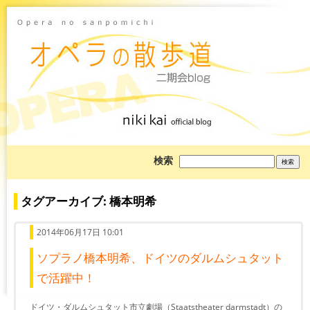
ブ
検索
ロ
グ
を
検
タグアーカイブ: 橋本明希
索:
2014年06月17日 10:01
ソプラノ橋本明希、ドイツのダルムシュタット
で活躍中！
ドイツ・ダルムシュタット市立劇場（Staatstheater darmstadt）の