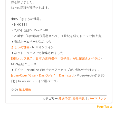
役を演じました。
益々の活躍が期待されます。
◆BS「きょうの世界」
・NHK-BS1
・2月5日(金)22:15～23:40
・23時台「幻の歌舞伎題材オペラ、１世紀を経てドイツで初上演」
▼番組ホームページはこちら
きょうの世界
- NHKオンライン
▼ネットニュースでも特集されました
巨匠オルフ魅了、日本の古典傑作「寺子屋」が世紀超えオペラに
-
MSN産経ニュース
▼ドイツ・hr onlineではビデオアーカイブがご覧いただけます。
Japan-Oper "Gisei - Das Opfer" in Darmstadt
- Video-Archiv(1月30
日)｜hr online （ドイツ語ページ）
タグ:
橋本明希
カテゴリー:
放送予定
,
海外消息
|
パーマリンク