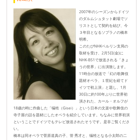
2007年のシーズンからドイツ
のダルムシュタット劇場でソ
リストとして契約を結び、今
３年目となるソプラノの橋本
明希。
このたびNHKベルリン支局の
取材を受け、2月5日(金)に
NHK-BS1で放送される「きょ
うの世界」に出演致します。
11時台の放送で「幻の歌舞伎
題材オペラ、１世紀を経てド
イツで初上演」と題し、1月
30日に約100年ぶりに世界初
演された、カール・オルフが
18歳の時に作曲した「犠牲（Gisei）」という日本の文楽や歌舞伎の
寺子屋の話を題材にしたオペラを紹介しています。ちなみに世界初演
ということでドイツでもテレビ放送されたそうです。是非ご覧くださ
い。
橋本は同オペラで菅原道真の子、管 秀才と、犠牲となる小太郎の二