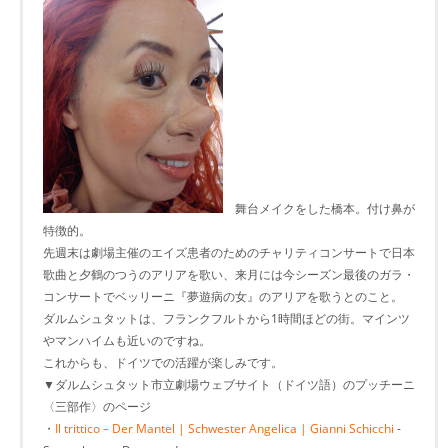
舞台メイクをした橋本。付け鼻が
特徴的。
先週末は劇場主催のエイズ患者のためのチャリティコンサートで日本
歌曲と夕鶴のつうのアリアを歌い、来月には今シーズン最後のガラ・
コンサートでベッリーニ『夢遊病の女』のアリアを歌うとのこと。
ダルムシュタットは、フランクフルトから1時間ほどの街。マインツ
やマンハイムも近いのですね。
これからも、ドイツでの活躍が楽しみです。
▼ダルムシュタット市立劇場ウェブサイト（ドイツ語）のプッチーニ
〈三部作〉のページ
・
Il trittico – Der Mantel | Schwester Angelica | Gianni Schicchi
-