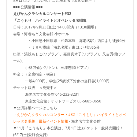
9月はぜひ「えびかん」こと海老名市文化会館へ！
■■■ 公演情報 ■■■
えびかんクラシカルコンサート#32
「こうもり」ハイライトとオペレッタ名唱集
日時：2017年9月23日(土) 14:00開演（13:30開場）
会場：海老名市文化会館 小ホール
・小田急小田原線・相鉄本線「海老名駅」西口より徒歩5分
・ＪＲ相模線「海老名駅」東口より徒歩5分
出演：湯浅ももこ(ソプラノ)、嘉目真木子(ソプラノ)、又吉秀樹(テノ
ール)、
小林啓倫(バリトン)、三澤志保(ピアノ)
料金：（全席指定・税込）
一般4,000円、学生(25歳以下対象の当日券)1,000円
チケット取扱：＜発売中＞
海老名市文化会館 046-232-3231
東京文化会館チケットサービス 03-5685-0650
▼公演詳細ページはこちら
・
えびかんクラシカルコンサート#32「こうもり」ハイライトとオペ
レッタ名唱集｜最新イベント情報
- 海老名市文化会館
▼11月『こうもり』本公演は、7月1日(土)チケット一般発売開始！
(6/17(土)愛好会先行)