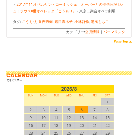
・
2017年11月 ベルリン・コーミッシェ・オーパーとの提携公演 J.シ
ュトラウスII世オペレッタ『こうもり』
- 東京二期会オペラ劇場
タグ:
こうもり
,
又吉秀樹
,
嘉目真木子
,
小林啓倫
,
湯浅ももこ
カテゴリー:
公演情報
|
パーマリンク
2026/8
SUN
MON
TUE
WED
THU
FRI
SAT
1
2
3
4
5
6
7
8
9
10
11
12
13
14
15
16
17
18
19
20
21
22
23
24
25
26
27
28
29