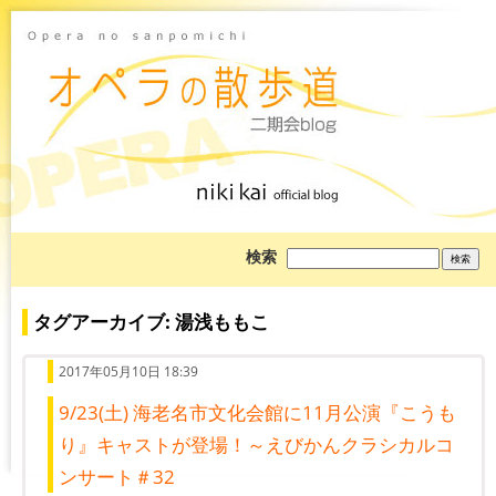
ブ
検索
ロ
グ
を
検
タグアーカイブ: 湯浅ももこ
索:
2017年05月10日 18:39
9/23(土) 海老名市文化会館に11月公演『こうも
り』キャストが登場！～えびかんクラシカルコ
ンサート＃32