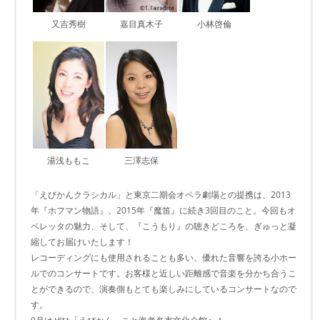
又吉秀樹
嘉目真木子
小林啓倫
湯浅ももこ
三澤志保
「えびかんクラシカル」と東京二期会オペラ劇場との提携は、2013
年『ホフマン物語』、2015年『魔笛』に続き3回目のこと。今回もオ
ペレッタの魅力、そして、『こうもり』の聴きどころを、ぎゅっと凝
縮してお届けいたします！
レコーディングにも使用されることも多い、優れた音響を誇る小ホー
ルでのコンサートです。お客様と近しい距離感で音楽を分かち合うこ
とができるので、演奏側もとても楽しみにしているコンサートなので
す。