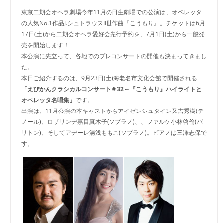
東京二期会オペラ劇場今年11月の日生劇場での公演は、オペレッタ
の人気No.1作品J.シュトラウスII世作曲『こうもり』。チケットは6月
17日(土)から二期会オペラ愛好会先行予約を、7月1日(土)から一般発
売を開始します！
本公演に先立って、各地でのプレコンサートの開催も決まってきまし
た。
本日ご紹介するのは、9月23日(土)海老名市文化会館で開催される
「えびかんクラシカルコンサート＃32～『こうもり』ハイライトと
オペレッタ名唱集」
です。
出演は、11月公演の本キャストからアイゼンシュタイン又吉秀樹(テ
ノール)、ロザリンデ嘉目真木子(ソプラノ)、、ファルケ小林啓倫(バ
リトン)、そしてアデーレ湯浅ももこ(ソプラノ)。ピアノは三澤志保で
す。