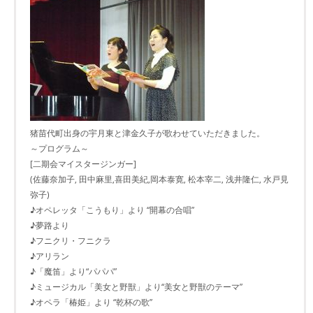
猪苗代町出身の宇月東と津金久子が歌わせていただきました。
～プログラム～
[二期会マイスタージンガー]
(佐藤奈加子, 田中麻里,喜田美紀,岡本泰寛, 松本宰二, 浅井隆仁, 水戸見
弥子)
♪オペレッタ「こうもり」より “開幕の合唱”
♪夢路より
♪フニクリ・フニクラ
♪アリラン
♪「魔笛」より“パパパ”
♪ミュージカル「美女と野獣」より“美女と野獣のテーマ”
♪オペラ「椿姫」より “乾杯の歌”