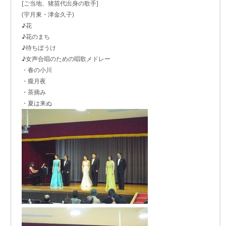
[ご当地、猪苗代出身の歌手]
(宇月東・津金久子)
♪花
♪花のまち
♪待ちぼうけ
♪女声合唱のための唱歌メドレー
・春の小川
・朧月夜
・茶摘み
・夏は来ぬ