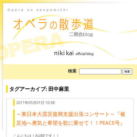
ブ
検索
ロ
グ
を
検
タグアーカイブ: 田中麻里
索:
2011年05月01日 10:38
～東日本大震災復興支援出張コンサート～『被
災地へ勇気と希望を歌に乗せて！！PEACE号』
こんにちは！AUBEです！！