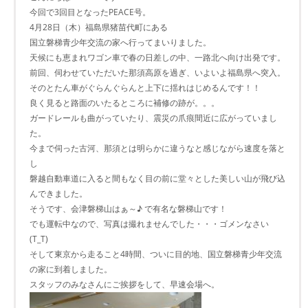
今回で3回目となったPEACE号。
4月28日（木）福島県猪苗代町にある
国立磐梯青少年交流の家へ行ってまいりました。
天候にも恵まれワゴン車で春の日差しの中、一路北へ向け出発です。
前回、伺わせていただいた那須高原を過ぎ、いよいよ福島県へ突入。
そのとたん車がぐらんぐらんと上下に揺れはじめるんです！！
良く見ると路面のいたるところに補修の跡が。。。
ガードレールも曲がっていたり、震災の爪痕間近に広がっていまし
た。
今まで伺った古河、那須とは明らかに違うなと感じながら速度を落と
し
磐越自動車道に入ると間もなく目の前に堂々とした美しい山が飛び込
んできました。
そうです、会津磐梯山はぁ～♪ で有名な磐梯山です！
でも運転中なので、写真は撮れませんでした・・・ゴメンなさい
(T_T)
そして東京から走ること4時間、ついに目的地、国立磐梯青少年交流
の家に到着しました。
スタッフのみなさんにご挨拶をして、早速会場へ。