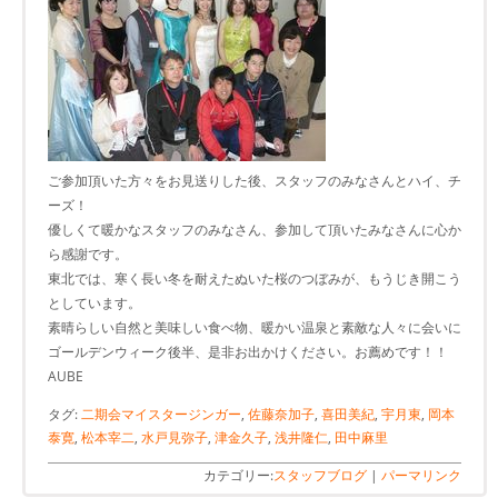
ご参加頂いた方々をお見送りした後、スタッフのみなさんとハイ、チ
ーズ！
優しくて暖かなスタッフのみなさん、参加して頂いたみなさんに心か
ら感謝です。
東北では、寒く長い冬を耐えたぬいた桜のつぼみが、もうじき開こう
としています。
素晴らしい自然と美味しい食べ物、暖かい温泉と素敵な人々に会いに
ゴールデンウィーク後半、是非お出かけください。お薦めです！！
AUBE
タグ:
二期会マイスタージンガー
,
佐藤奈加子
,
喜田美紀
,
宇月東
,
岡本
泰寛
,
松本宰二
,
水戸見弥子
,
津金久子
,
浅井隆仁
,
田中麻里
カテゴリー:
スタッフブログ
|
パーマリンク