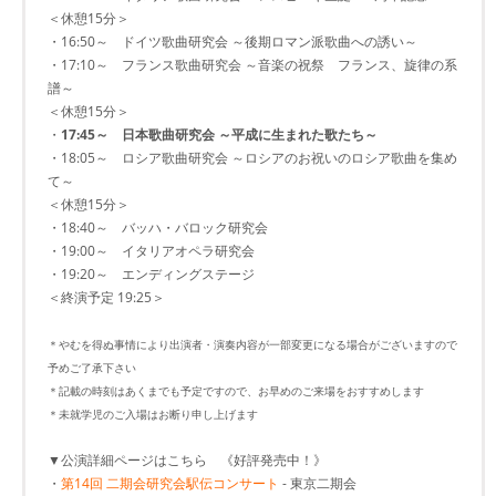
＜休憩15分＞
・16:50～ ドイツ歌曲研究会 ～後期ロマン派歌曲への誘い～
・17:10～ フランス歌曲研究会 ～音楽の祝祭 フランス、旋律の系
譜～
＜休憩15分＞
・
17:45～ 日本歌曲研究会 ～平成に生まれた歌たち～
・18:05～ ロシア歌曲研究会 ～ロシアのお祝いのロシア歌曲を集め
て～
＜休憩15分＞
・18:40～ バッハ・バロック研究会
・19:00～ イタリアオペラ研究会
・19:20～ エンディングステージ
＜終演予定 19:25＞
＊やむを得ぬ事情により出演者・演奏内容が一部変更になる場合がございますので
予めご了承下さい
＊記載の時刻はあくまでも予定ですので、お早めのご来場をおすすめします
＊未就学児のご入場はお断り申し上げます
▼公演詳細ページはこちら 《好評発売中！》
・
第14回 二期会研究会駅伝コンサート
- 東京二期会