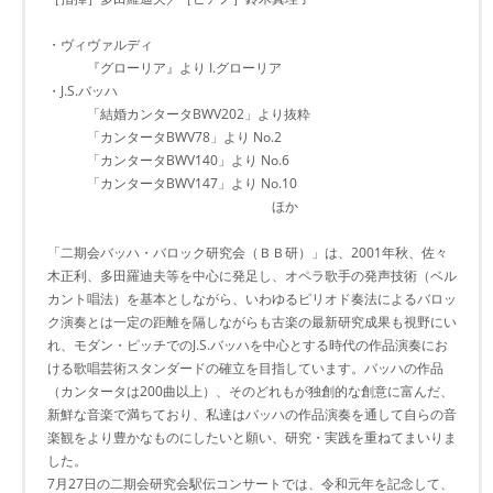
・ヴィヴァルディ
『グローリア』より I.グローリア
・J.S.バッハ
「結婚カンタータBWV202」より抜粋
「カンタータBWV78」より No.2
「カンタータBWV140」より No.6
「カンタータBWV147」より No.10
ほか
「二期会バッハ・バロック研究会（ＢＢ研）」は、2001年秋、佐々
木正利、多田羅迪夫等を中心に発足し、オペラ歌手の発声技術（ベル
カント唱法）を基本としながら、いわゆるピリオド奏法によるバロッ
ク演奏とは一定の距離を隔しながらも古楽の最新研究成果も視野にい
れ、モダン・ピッチでのJ.S.バッハを中心とする時代の作品演奏にお
ける歌唱芸術スタンダードの確立を目指しています。バッハの作品
（カンタータは200曲以上）、そのどれもが独創的な創意に富んだ、
新鮮な音楽で満ちており、私達はバッハの作品演奏を通して自らの音
楽観をより豊かなものにしたいと願い、研究・実践を重ねてまいりま
した。
7月27日の二期会研究会駅伝コンサートでは、令和元年を記念して、