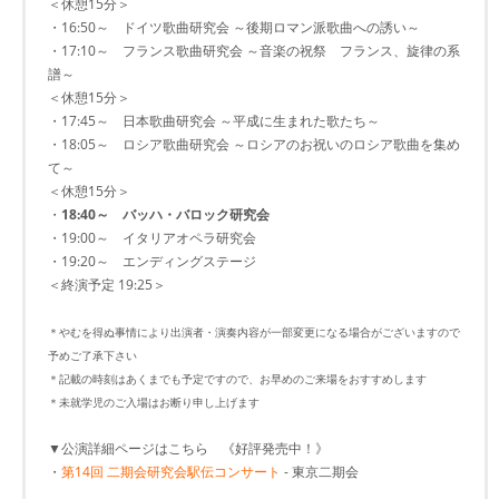
＜休憩15分＞
・16:50～ ドイツ歌曲研究会 ～後期ロマン派歌曲への誘い～
・17:10～ フランス歌曲研究会 ～音楽の祝祭 フランス、旋律の系
譜～
＜休憩15分＞
・17:45～ 日本歌曲研究会 ～平成に生まれた歌たち～
・18:05～ ロシア歌曲研究会 ～ロシアのお祝いのロシア歌曲を集め
て～
＜休憩15分＞
・
18:40～ バッハ・バロック研究会
・19:00～ イタリアオペラ研究会
・19:20～ エンディングステージ
＜終演予定 19:25＞
＊やむを得ぬ事情により出演者・演奏内容が一部変更になる場合がございますので
予めご了承下さい
＊記載の時刻はあくまでも予定ですので、お早めのご来場をおすすめします
＊未就学児のご入場はお断り申し上げます
▼公演詳細ページはこちら 《好評発売中！》
・
第14回 二期会研究会駅伝コンサート
- 東京二期会