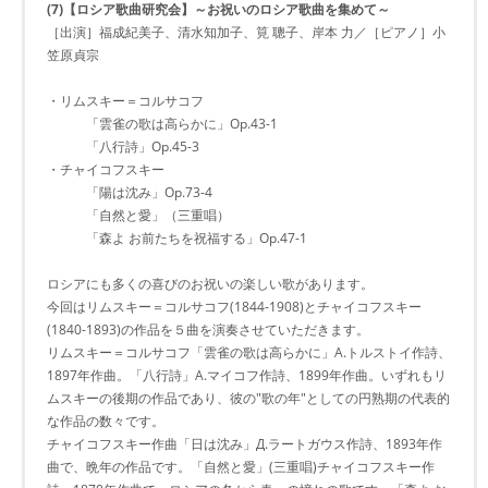
(7)【ロシア歌曲研究会】～お祝いのロシア歌曲を集めて～
［出演］福成紀美子、清水知加子、筧 聰子、岸本 力／［ピアノ］小
笠原貞宗
・リムスキー＝コルサコフ
「雲雀の歌は高らかに」Op.43-1
「八行詩」Op.45-3
・チャイコフスキー
「陽は沈み」Op.73-4
「自然と愛」（三重唱）
「森よ お前たちを祝福する」Op.47-1
ロシアにも多くの喜びのお祝いの楽しい歌があります。
今回はリムスキー＝コルサコフ(1844-1908)とチャイコフスキー
(1840-1893)の作品を５曲を演奏させていただきます。
リムスキー＝コルサコフ「雲雀の歌は高らかに」A.トルストイ作詩、
1897年作曲。「八行詩」A.マイコフ作詩、1899年作曲。いずれもリ
ムスキーの後期の作品であり、彼の"歌の年"としての円熟期の代表的
な作品の数々です。
チャイコフスキー作曲「日は沈み」Д.ラートガウス作詩、1893年作
曲で、晩年の作品です。「自然と愛」(三重唱)チャイコフスキー作