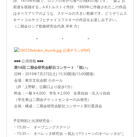
詩、1870年作曲で、ロシアの冬から春への憧れの歌です。「森よ お
前達を祝福する」A.Kトルストイ作詩、1880年に作曲されたこの作品
はオペラアリアのような、スケールの大きい歌曲です。どうぞリムス
キー＝コルサコフとチャイコフスキーの作品をお楽しみ下さい。
（二期会ロシア歌曲研究会代表 岸本 力）
＊ ＊ ＊
公演チラシ(PDF)
■■■ 公演情報 ■■■
第14回 二期会研究会駅伝コンサート 「祝い」
日時：2019年7月27日(土) 15:30開演(15:00開場）
会場：東京文化会館 小ホール
（JR「上野駅」公園口より徒歩1分）
料金：一般￥4,000、学生￥2,000 全席自由・出入り自由
（学生券は二期会チケットセンターのみ発売）
企画・構成：二期会研究会駅伝コンサート実行委員会
予定時刻と出演研究会：
・15:30～ オープニングステージ
・15:35～ オペレッタ研究会 ～祝おう!!ウィーンのオペレッタがこ