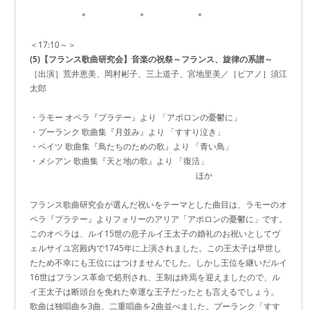
＊ ＊ ＊
＜17:10～＞
(5)【フランス歌曲研究会】音楽の祝祭～フランス、旋律の系譜～
［出演］荒井恵美、岡村彬子、三上道子、宮地里美／［ピアノ］須江
太郎
・ラモー オペラ『プラテー』より 「アポロンの憂鬱に」
・プーランク 歌曲集『月並み』より 「すすり泣き」
・ベイツ 歌曲集『鳥たちのための歌』より 「青い鳥」
・メシアン 歌曲集『天と地の歌』より 「復活」
ほか
フランス歌曲研究会が選んだ祝いをテーマとした曲目は、ラモーのオ
ペラ『プラテー』よりフォリーのアリア「アポロンの憂鬱に」です。
このオペラは、ルイ15世の息子ルイ王太子の婚礼のお祝いとしてヴ
ェルサイユ宮殿内で1745年に上演されました。この王太子は早世し
たため不幸にも王位にはつけませんでした。しかし王位を継いだルイ
16世はフランス革命で処刑され、王制は終焉を迎えましたので、ル
イ王太子は断頭台を免れた幸運な王子だったとも言えるでしょう。
歌曲は独唱曲を3曲、二重唱曲を2曲並べました。プーランク「すす