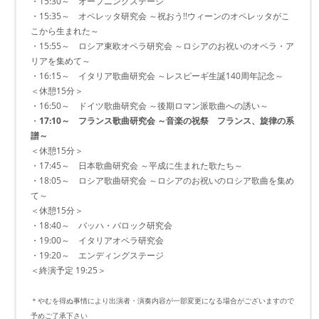
・15:30～ オープニングステージ
・15:35～ オペレッタ研究会 ～祝おう!!ウィーンのオペレッタがこ
こから生まれた～
・15:55～ ロシア東欧オペラ研究会 ～ロシアのお祝いのオペラ・ア
リアを集めて～
・16:15～ イタリア歌曲研究会 ～レスピーギ生誕140周年記念～
＜休憩15分＞
・16:50～ ドイツ歌曲研究会 ～後期ロマン派歌曲への誘い～
・
17:10～ フランス歌曲研究会 ～音楽の祝祭 フランス、旋律の系
譜～
＜休憩15分＞
・17:45～ 日本歌曲研究会 ～平成に生まれた歌たち～
・18:05～ ロシア歌曲研究会 ～ロシアのお祝いのロシア歌曲を集め
て～
＜休憩15分＞
・18:40～ バッハ・バロック研究会
・19:00～ イタリアオペラ研究会
・19:20～ エンディングステージ
＜終演予定 19:25＞
＊やむを得ぬ事情により出演者・演奏内容が一部変更になる場合がございますので
予めご了承下さい