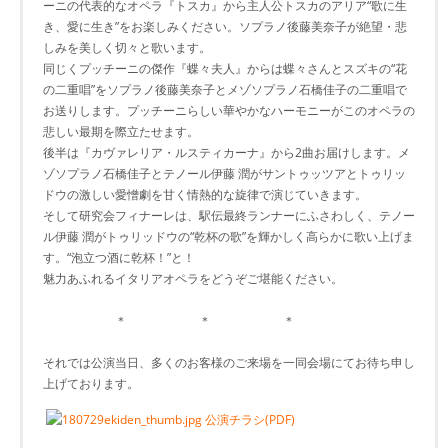
ーニの代表的なオペラ『トスカ』から主人公トスカのアリア“歌に生
き、愛に生き”をお楽しみください。ソプラノ後藤美奈子が絶望・悲
しみを美しく切々と歌います。
同じくプッチーニの傑作『蝶々夫人』からは蝶々さんとスズキの“花
の二重唱”をソプラノ後藤美奈子とメゾソプラノ石橋佳子の二重唱で
お送りします。プッチーニらしい華やかなハーモニーがこのオペラの
悲しい最期を際立たせます。
後半は『カヴァレリア・ルスティカーナ』から2曲お届けします。メ
ゾソプラノ石橋佳子とテノール伊藤 潤がサントゥッツアとトゥリッ
ドウの激しい愛憎劇を甘く情熱的な旋律で演じていきます。
そして研究会フィナーレは、駅伝最終ランナーにふさわしく、テノー
ル伊藤 潤がトゥリッドウの“乾杯の歌”を輝かしく高らかに歌い上げま
す。“泡立つ酒に乾杯！”と！
魅力あふれるイタリアオペラをどうぞご堪能ください。
＊ ＊ ＊
それでは公演当日、多くのお客様のご来場を一同会場にてお待ち申し
上げております。
公演チラシ(PDF)