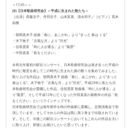
＜17:45～＞
(6)【日本歌曲研究会】～平成に生まれた歌たち～
［出演］斉藤京子、丹羽京子、山本富美、清水邦子／［ピアノ］髙木
由雅
・朝岡真木子 組曲「春に、あこがれ」より “きっと 春は くる”
・木下牧子 「古風な月」より “月光”
・信長貴富 「時に人が通る」より “風景”
・中田喜直 「歌をください」
令和元年最初の駅伝コンサート、日本歌曲研究会は過ぎ去った平成の
時代に敬意を表してこの時代に生まれた曲の数々を集めてみました。
取り上げる作品は、朝岡真木子 組曲「春に、あこがれ」より“きっと
春はくる”。木下牧子「古風な月」より“月光”。平成29年に私たち日
本歌曲研究会が委嘱した作品、信長貴富 歌曲集「時に人が通る」よ
り“風景”。そして平成12年に亡くなった中田喜直の最晩年の作品「歌
をください」というラインナップです。
日本歌曲研究会では毎年新作を時の作曲家に委嘱し、定期演奏会で初
演しています。そしてそれらの作品は既に第２巻まで出版されていま
す。そして、今後この駅伝コンサートにおいてもこれらの作品を大い
に取り上げ、皆様にお届けしたいと思っています。