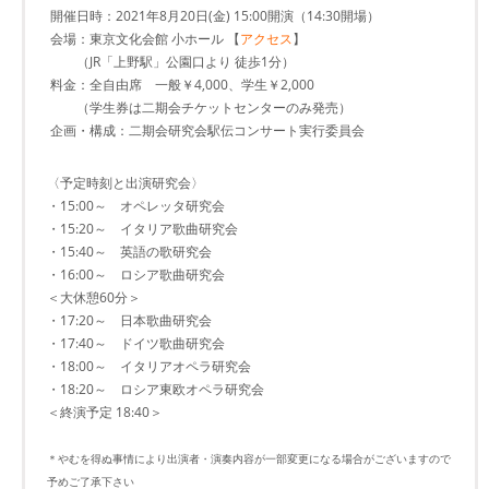
開催日時：2021年8月20日(金) 15:00開演（14:30開場）
会場：東京文化会館 小ホール 【
アクセス
】
（JR「上野駅」公園口より 徒歩1分）
料金：全自由席 一般￥4,000、学生￥2,000
（学生券は二期会チケットセンターのみ発売）
企画・構成：二期会研究会駅伝コンサート実行委員会
〈予定時刻と出演研究会〉
・15:00～ オペレッタ研究会
・15:20～ イタリア歌曲研究会
・15:40～ 英語の歌研究会
・16:00～ ロシア歌曲研究会
＜大休憩60分＞
・17:20～ 日本歌曲研究会
・17:40～ ドイツ歌曲研究会
・18:00～ イタリアオペラ研究会
・18:20～ ロシア東欧オペラ研究会
＜終演予定 18:40＞
＊やむを得ぬ事情により出演者・演奏内容が一部変更になる場合がございますので
予めご了承下さい