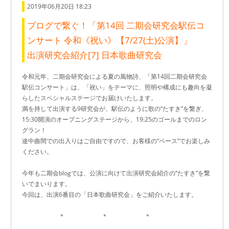
2019年06月20日 18:23
ブログで繋ぐ！「第14回 二期会研究会駅伝コ
ンサート 令和《祝い》【7/27(土)公演】」
出演研究会紹介[7] 日本歌曲研究会
令和元年、二期会研究会による夏の風物詩、「第14回二期会研究会
駅伝コンサート」は、「祝い」をテーマに、照明や構成にも趣向を凝
らしたスペシャルステージでお届けいたします。
満を持して出演する9研究会が、駅伝のように歌の“たすき”を繋ぎ、
15:30開演のオープニングステージから、19:25のゴールまでのロン
グラン！
途中曲間での出入りはご自由ですので、お客様の“ペース”でお楽しみ
ください。
今年も二期会blogでは、公演に向けて出演研究会紹介の“たすき”を繋
いでまいります。
今回は、出演6番目の「日本歌曲研究会」をご紹介いたします。
＊ ＊ ＊