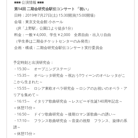
■■■ 公演情報 ■■■
第14回 二期会研究会駅伝コンサート 「祝い」
日時：2019年7月27日(土) 15:30開演(15:00開場）
会場：東京文化会館 小ホール
（JR「上野駅」公園口より徒歩1分）
料金：一般￥4,000、学生￥2,000 全席自由・出入り自由
（学生券は二期会チケットセンターのみ発売）
企画・構成：二期会研究会駅伝コンサート実行委員会
予定時刻と出演研究会：
・15:30～ オープニングステージ
・15:35～ オペレッタ研究会 ～祝おう!!ウィーンのオペレッタがこ
こから生まれた～
・15:55～ ロシア東欧オペラ研究会 ～ロシアのお祝いのオペラ・ア
リアを集めて～
・16:15～ イタリア歌曲研究会 ～レスピーギ生誕140周年記念～
＜休憩15分＞
・16:50～ ドイツ歌曲研究会 ～後期ロマン派歌曲への誘い～
・17:10～ フランス歌曲研究会 ～音楽の祝祭 フランス、旋律の系
譜～
＜休憩15分＞