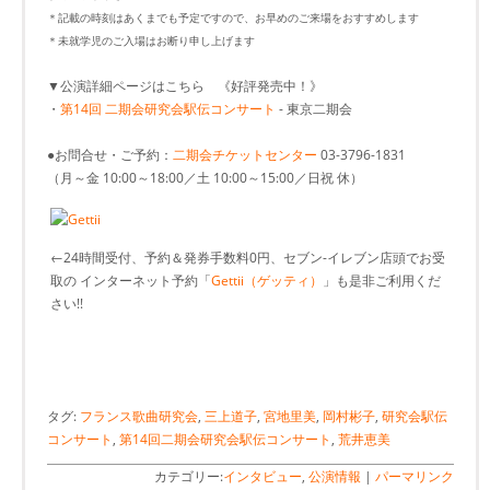
＊記載の時刻はあくまでも予定ですので、お早めのご来場をおすすめします
＊未就学児のご入場はお断り申し上げます
▼公演詳細ページはこちら 《好評発売中！》
・
第14回 二期会研究会駅伝コンサート
- 東京二期会
●お問合せ・ご予約：
二期会チケットセンター
03-3796-1831
（月～金 10:00～18:00／土 10:00～15:00／日祝 休）
←24時間受付、予約＆発券手数料0円、セブン-イレブン店頭でお受
取の インターネット予約「
Gettii（ゲッティ）
」も是非ご利用くだ
さい!!
タグ:
フランス歌曲研究会
,
三上道子
,
宮地里美
,
岡村彬子
,
研究会駅伝
コンサート
,
第14回二期会研究会駅伝コンサート
,
荒井恵美
カテゴリー:
インタビュー
,
公演情報
|
パーマリンク