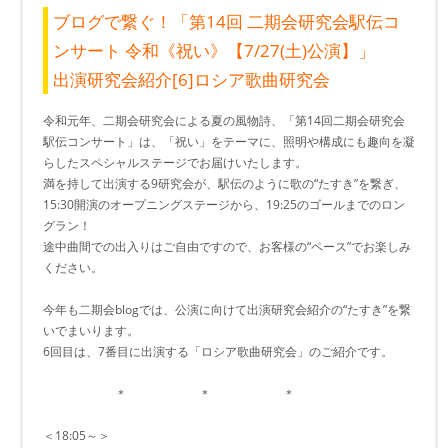
ブログで繋ぐ！「第14回 二期会研究会駅伝コ
ンサート 令和《祝い》【7/27(土)公演】」
出演研究会紹介[6]ロシア歌曲研究会
令和元年、二期会研究会による夏の風物詩、「第14回二期会研究会
駅伝コンサート」は、「祝い」をテーマに、照明や構成にも趣向を凝
らしたスペシャルステージでお届けいたします。
満を持して出演する9研究会が、駅伝のように歌の“たすき”を繋ぎ、
15:30開演のオープニングステージから、19:25のゴールまでのロン
グラン！
途中曲間での出入りはご自由ですので、お客様の“ペース”でお楽しみ
ください。
今年も二期会blogでは、公演に向けて出演研究会紹介の“たすき”を繋
いでまいります。
6回目は、7番目に出演する「ロシア歌曲研究会」のご紹介です。
＊ ＊ ＊
＜18:05～＞