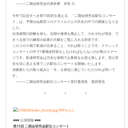
―――二期会研究会代表幹事 岸本 力
今年で記念すべき第15回目を迎える、「二期会研究会駅伝コンサー
ト」は、予期せぬ新型コロナウイルスとの共生の中での開催となりま
した。
出演者間の距離を保ち、合唱や連弾も廃止して、それぞれが現在、で
きうる形での練習の結果の片鱗をご覧に入れる所存です。
このコロナ禍で私達の出来ること、それは歌うことです。クラシック
コンサートの中で1番飛沫対策をしなければならないのが歌のステー
ジです。私達研究会は万全な体制でお客様をお迎え致します。安心安
全を目に見える形でこの駅伝コンサートを開催いたします。
演奏家たちの取り組みと「今」を身近に感じていただければ幸いで
す。
―――二期会研究会駅伝コンサート実行委員長 黒田晋也
＊ ＊ ＊
PDFちらし
■■■ 公演情報 ■■■
第15回 二期会研究会駅伝コンサート