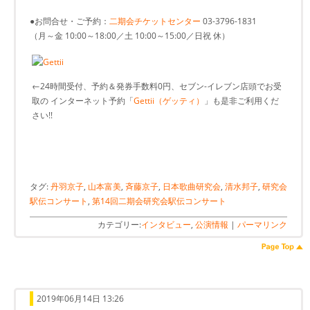
●お問合せ・ご予約：
二期会チケットセンター
03-3796-1831
（月～金 10:00～18:00／土 10:00～15:00／日祝 休）
←24時間受付、予約＆発券手数料0円、セブン-イレブン店頭でお受
取の インターネット予約「
Gettii（ゲッティ）
」も是非ご利用くだ
さい!!
タグ:
丹羽京子
,
山本富美
,
斉藤京子
,
日本歌曲研究会
,
清水邦子
,
研究会
駅伝コンサート
,
第14回二期会研究会駅伝コンサート
カテゴリー:
インタビュー
,
公演情報
|
パーマリンク
2019年06月14日 13:26