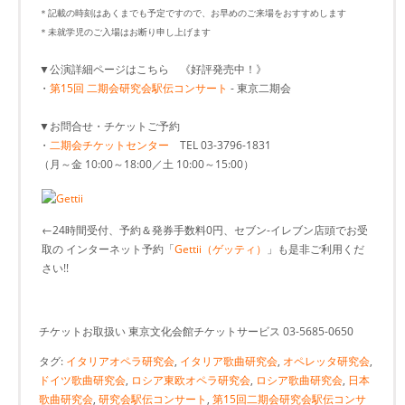
＊記載の時刻はあくまでも予定ですので、お早めのご来場をおすすめします
＊未就学児のご入場はお断り申し上げます
▼公演詳細ページはこちら 《好評発売中！》
・
第15回 二期会研究会駅伝コンサート
- 東京二期会
▼お問合せ・チケットご予約
・
二期会チケットセンター
TEL 03-3796-1831
（月～金 10:00～18:00／土 10:00～15:00）
←24時間受付、予約＆発券手数料0円、セブン-イレブン店頭でお受
取の インターネット予約「
Gettii（ゲッティ）
」も是非ご利用くだ
さい!!
チケットお取扱い 東京文化会館チケットサービス 03-5685-0650
タグ:
イタリアオペラ研究会
,
イタリア歌曲研究会
,
オペレッタ研究会
,
ドイツ歌曲研究会
,
ロシア東欧オペラ研究会
,
ロシア歌曲研究会
,
日本
歌曲研究会
,
研究会駅伝コンサート
,
第15回二期会研究会駅伝コンサ