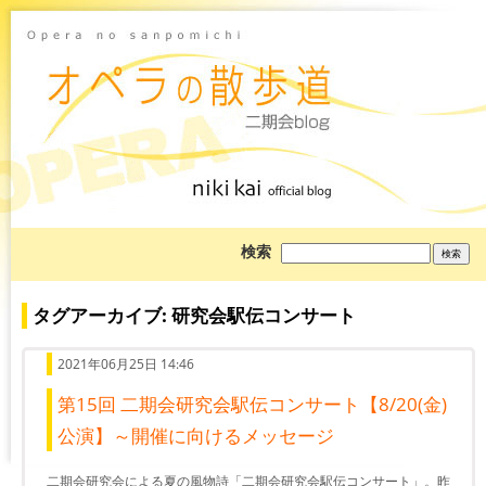
ブ
検索
ロ
グ
を
検
タグアーカイブ: 研究会駅伝コンサート
索:
2021年06月25日 14:46
第15回 二期会研究会駅伝コンサート【8/20(金)
公演】～開催に向けるメッセージ
二期会研究会による夏の風物詩「二期会研究会駅伝コンサート」。昨