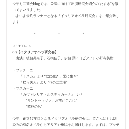
今年も二期会blogでは、公演に向けて出演研究会紹介の“たすき”を繋
いでまいりました。
いよいよ最終ランナーとなる「イタリアオペラ研究会」をご紹介致し
ます。
＊ ＊ ＊
＜19:00～＞
(9)【イタリアオペラ研究会】
［出演］後藤美奈子、石橋佳子、伊藤 潤／［ピアノ］小野寺美樹
・プッチーニ
『トスカ』より “歌に生き、愛に生き”
『蝶々夫人』より “花の二重唱”
・マスカーニ
『カヴァレリア・ルスティカーナ』 より
“サントゥッツァ、お前がここに”
“乾杯の歌”
今年、創立17年目となるイタリアオペラ研究会は、皆さんにもお馴
染みの有名オペラからアリアや重唱をお届けします。まずは、プッチ