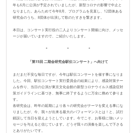
年も6月に公演が予定されていましたが、新型コロナの影響で中止と
なりました。あらためて今年8月、プログラムを見直し、12団体ある
研究会のうち、8団体が出演して歌のたすきを繋ぎます。
本日は、コンサート実行役の二人よりコンサート開催に向け、メッセ
ージが届いていますので、ご紹介いたします。
＊ ＊ ＊
「第15回 二期会研究会駅伝コンサート」へ向けて
まだまだ不安な毎日ですが、今年は駅伝コンサートを催す事になりま
した。今回、駅伝コンサート実行委員会の結束により、感染対策チー
ムを作り、当日の公演が東京文化会館の新型コロナウイルス感染症対
策ガイドラインに基づき、無事に終了するように万全に務めて参りま
す。
各研究会は、昨年の延期により各々の研究会がテーマを変える事にな
りましたが、今、我々が出来る最大のパフォーマンスとは！と、試行
錯誤して当日を迎えようとしています。今でこそ、お客様に強いメッ
セージを与えると信じています。どうぞ我々の演奏を楽しんで下さる
とありがたいです。