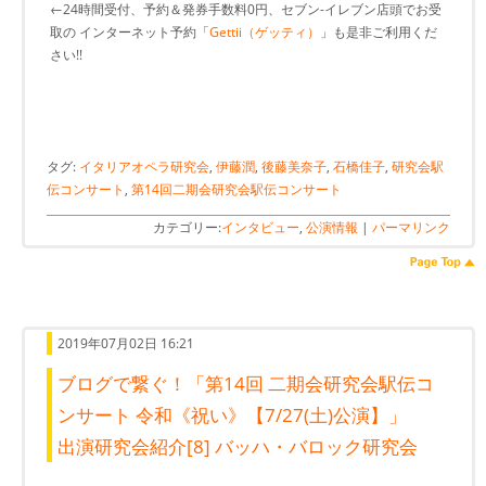
←24時間受付、予約＆発券手数料0円、セブン-イレブン店頭でお受
取の インターネット予約「
Gettii（ゲッティ）
」も是非ご利用くだ
さい!!
タグ:
イタリアオペラ研究会
,
伊藤潤
,
後藤美奈子
,
石橋佳子
,
研究会駅
伝コンサート
,
第14回二期会研究会駅伝コンサート
カテゴリー:
インタビュー
,
公演情報
|
パーマリンク
2019年07月02日 16:21
ブログで繋ぐ！「第14回 二期会研究会駅伝コ
ンサート 令和《祝い》【7/27(土)公演】」
出演研究会紹介[8] バッハ・バロック研究会