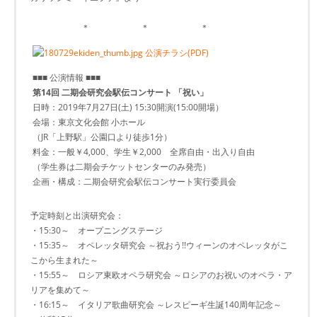
＊ ＊ ＊
公演チラシ(PDF)
■■■ 公演情報 ■■■
第14回 二期会研究会駅伝コンサート 「祝い」
日時：2019年7月27日(土) 15:30開演(15:00開場）
会場：東京文化会館 小ホール
（JR「上野駅」公園口より徒歩1分）
料金：一般￥4,000、学生￥2,000 全席自由・出入り自由
（学生券は二期会チケットセンターのみ発売）
企画・構成：二期会研究会駅伝コンサート実行委員会
予定時刻と出演研究会：
・15:30～ オープニングステージ
・15:35～ オペレッタ研究会 ～祝おう!!ウィーンのオペレッタがこ
こから生まれた～
・15:55～ ロシア東欧オペラ研究会 ～ロシアのお祝いのオペラ・ア
リアを集めて～
・16:15～ イタリア歌曲研究会 ～レスピーギ生誕140周年記念～