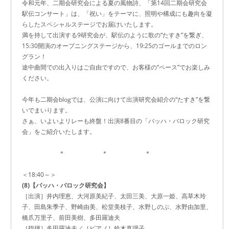
令和元年、二期会研究会による夏の風物詩、「第14回二期会研究会
駅伝コンサート」は、「祝い」をテーマに、照明や構成にも趣向を凝
らしたスペシャルステージでお届けいたします。
満を持して出演する9研究会が、駅伝のように歌の“たすき”を繋ぎ、
15:30開演のオープニングステージから、19:25のゴールまでのロン
グラン！
途中曲間での出入りはご自由ですので、お客様の“ペース”でお楽しみ
ください。
今年も二期会blogでは、公演に向けて出演研究会紹介の“たすき”を繋
いでまいります。
さぁ、いよいよリレーも終盤！出演8番目の「バッハ・バロック研究
会」をご紹介いたします。
＊ ＊ ＊
＜18:40～＞
(8)【バッハ・バロック研究会】
［出演］井内理恵、大河原美紀子、太田三美、大原一姫、高草木玲
子、田島朱季子、野崎由美、松堂美枝子、水野しのぶ、水野由加里、
橋爪万里子、前田美樹、多田羅迪夫
［指揮］多田羅迪夫／［ピアノ］鈴木真理子