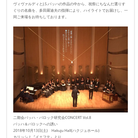
ヴィヴァルディとJ.S.バッハの作品の中から、祝祭にちなんだ選りす
ぐりの名曲を、多田羅迪夫の指揮により、ハイライトでお届けし、一
同ご来場をお待ちしております。
二期会バッハ・バロック研究会CONCERT Vol.8
バッハ＆バロックへの誘い
2018年10月13日(土) Hakuju Hall(ハクジュホール)
カリッシミ『イエフテ』より