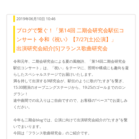
2019年06月10日 10:46
ブログで繋ぐ！「第14回 二期会研究会駅伝コ
ンサート 令和《祝い》【7/27(土)公演】」
出演研究会紹介[5]フランス歌曲研究会
令和元年、二期会研究会による夏の風物詩、「第14回二期会研究会
駅伝コンサート」は、「祝い」をテーマに、照明や構成にも趣向を凝
らしたスペシャルステージでお届けいたします。
満を持して出演する9研究会が、駅伝のように歌の“たすき”を繋ぎ、
15:30開演のオープニングステージから、19:25のゴールまでのロン
グラン！
途中曲間での出入りはご自由ですので、お客様の“ペース”でお楽しみ
ください。
今年も二期会blogでは、公演に向けて出演研究会紹介の“たすき”を繋
いでまいります。
今回は「フランス歌曲研究会」のご紹介です。