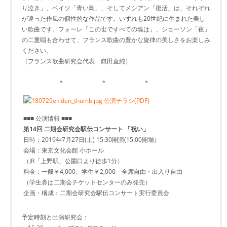
り泣き」、ベイツ「青い鳥」、そしてメシアン「復活」は、それぞれ
が違った作風の個性的な作品です。いずれも20世紀に生まれた美し
い歌曲です。フォーレ「この世ですべての魂は」、ショーソン「夜」
の二重唱も合わせて、フランス歌曲の豊かな旋律の美しさをお楽しみ
ください。
（フランス歌曲研究会代表 鎌田直純）
＊ ＊ ＊
公演チラシ(PDF)
■■■ 公演情報 ■■■
第14回 二期会研究会駅伝コンサート 「祝い」
日時：2019年7月27日(土) 15:30開演(15:00開場）
会場：東京文化会館 小ホール
（JR「上野駅」公園口より徒歩1分）
料金：一般￥4,000、学生￥2,000 全席自由・出入り自由
（学生券は二期会チケットセンターのみ発売）
企画・構成：二期会研究会駅伝コンサート実行委員会
予定時刻と出演研究会：