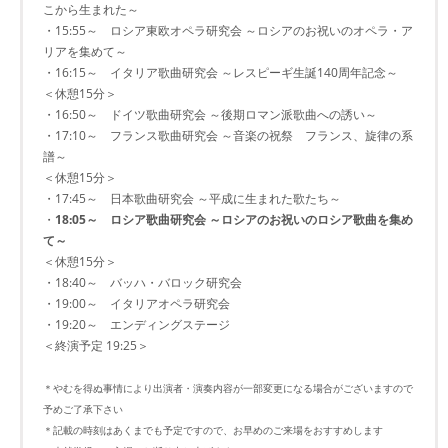
こから生まれた～
・15:55～ ロシア東欧オペラ研究会 ～ロシアのお祝いのオペラ・ア
リアを集めて～
・16:15～ イタリア歌曲研究会 ～レスピーギ生誕140周年記念～
＜休憩15分＞
・16:50～ ドイツ歌曲研究会 ～後期ロマン派歌曲への誘い～
・17:10～ フランス歌曲研究会 ～音楽の祝祭 フランス、旋律の系
譜～
＜休憩15分＞
・17:45～ 日本歌曲研究会 ～平成に生まれた歌たち～
・
18:05～ ロシア歌曲研究会 ～ロシアのお祝いのロシア歌曲を集め
て～
＜休憩15分＞
・18:40～ バッハ・バロック研究会
・19:00～ イタリアオペラ研究会
・19:20～ エンディングステージ
＜終演予定 19:25＞
＊やむを得ぬ事情により出演者・演奏内容が一部変更になる場合がございますので
予めご了承下さい
＊記載の時刻はあくまでも予定ですので、お早めのご来場をおすすめします