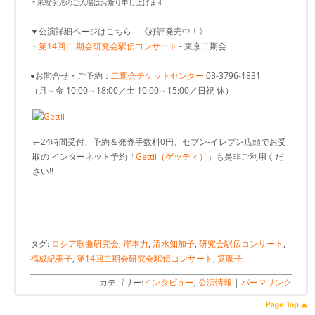
＊未就学児のご入場はお断り申し上げます
▼公演詳細ページはこちら 《好評発売中！》
・
第14回 二期会研究会駅伝コンサート
- 東京二期会
●お問合せ・ご予約：
二期会チケットセンター
03-3796-1831
（月～金 10:00～18:00／土 10:00～15:00／日祝 休）
←24時間受付、予約＆発券手数料0円、セブン-イレブン店頭でお受
取の インターネット予約「
Gettii（ゲッティ）
」も是非ご利用くだ
さい!!
タグ:
ロシア歌曲研究会
,
岸本力
,
清水知加子
,
研究会駅伝コンサート
,
福成紀美子
,
第14回二期会研究会駅伝コンサート
,
筧聰子
カテゴリー:
インタビュー
,
公演情報
|
パーマリンク