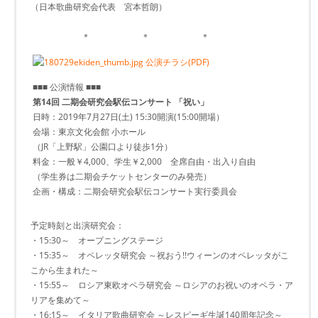
（日本歌曲研究会代表 宮本哲朗）
＊ ＊ ＊
公演チラシ(PDF)
■■■ 公演情報 ■■■
第14回 二期会研究会駅伝コンサート 「祝い」
日時：2019年7月27日(土) 15:30開演(15:00開場）
会場：東京文化会館 小ホール
（JR「上野駅」公園口より徒歩1分）
料金：一般￥4,000、学生￥2,000 全席自由・出入り自由
（学生券は二期会チケットセンターのみ発売）
企画・構成：二期会研究会駅伝コンサート実行委員会
予定時刻と出演研究会：
・15:30～ オープニングステージ
・15:35～ オペレッタ研究会 ～祝おう!!ウィーンのオペレッタがこ
こから生まれた～
・15:55～ ロシア東欧オペラ研究会 ～ロシアのお祝いのオペラ・ア
リアを集めて～
・16:15～ イタリア歌曲研究会 ～レスピーギ生誕140周年記念～