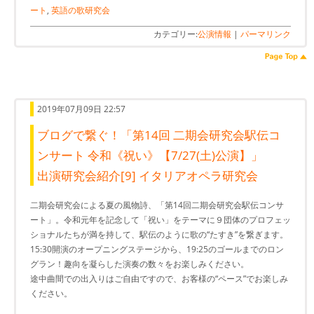
ート
,
英語の歌研究会
カテゴリー:
公演情報
|
パーマリンク
2019年07月09日 22:57
ブログで繋ぐ！「第14回 二期会研究会駅伝コ
ンサート 令和《祝い》【7/27(土)公演】」
出演研究会紹介[9] イタリアオペラ研究会
二期会研究会による夏の風物詩、「第14回二期会研究会駅伝コンサ
ート」。令和元年を記念して「祝い」をテーマに９団体のプロフェッ
ショナルたちが満を持して、駅伝のように歌の“たすき”を繋ぎます。
15:30開演のオープニングステージから、19:25のゴールまでのロン
グラン！趣向を凝らした演奏の数々をお楽しみください。
途中曲間での出入りはご自由ですので、お客様の“ペース”でお楽しみ
ください。