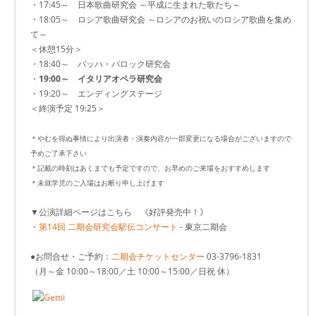
・17:45～ 日本歌曲研究会 ～平成に生まれた歌たち～
・18:05～ ロシア歌曲研究会 ～ロシアのお祝いのロシア歌曲を集め
て～
＜休憩15分＞
・18:40～ バッハ・バロック研究会
・
19:00～ イタリアオペラ研究会
・19:20～ エンディングステージ
＜終演予定 19:25＞
＊やむを得ぬ事情により出演者・演奏内容が一部変更になる場合がございますので
予めご了承下さい
＊記載の時刻はあくまでも予定ですので、お早めのご来場をおすすめします
＊未就学児のご入場はお断り申し上げます
▼公演詳細ページはこちら 《好評発売中！》
・
第14回 二期会研究会駅伝コンサート
- 東京二期会
●お問合せ・ご予約：
二期会チケットセンター
03-3796-1831
（月～金 10:00～18:00／土 10:00～15:00／日祝 休）