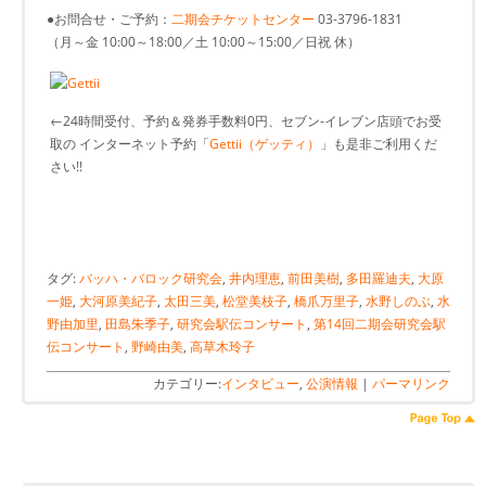
●お問合せ・ご予約：
二期会チケットセンター
03-3796-1831
（月～金 10:00～18:00／土 10:00～15:00／日祝 休）
←24時間受付、予約＆発券手数料0円、セブン-イレブン店頭でお受
取の インターネット予約「
Gettii（ゲッティ）
」も是非ご利用くだ
さい!!
タグ:
バッハ・バロック研究会
,
井内理恵
,
前田美樹
,
多田羅迪夫
,
大原
一姫
,
大河原美紀子
,
太田三美
,
松堂美枝子
,
橋爪万里子
,
水野しのぶ
,
水
野由加里
,
田島朱季子
,
研究会駅伝コンサート
,
第14回二期会研究会駅
伝コンサート
,
野崎由美
,
高草木玲子
カテゴリー:
インタビュー
,
公演情報
|
パーマリンク