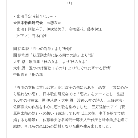
り）
＜出演予定時刻 17:55～＞
☆日本歌曲研究会
≪恋衣≫
［出演］阿部麻子、伊吹笑美子、髙橋優花、藤本保江
［ピアノ］髙木由雅
團 伊玖磨「五つの断章」より“舟唄”
團 伊玖磨「萩原朔太郎に依る四つの詩」より“笛”
大中 恩 歌曲集「秋の女よ」より“秋の女よ”
大中 恩 五つの抒情歌［その1］より“しぐれに寄する抒情”
中田喜直「桐の花」
『春雨の衣桁に重し恋衣』高浜虚子の句にもある「恋衣」（常に心か
ら離れない恋）。日本歌曲研究会では「恋衣」をテーマとし、生誕
100年の作曲家、團 伊玖磨・大中 恩、没後60年の詩人、三好達治・
佐藤春夫の作品を中心に恋の歌を集めました。 三好達治のアイ（萩
原朔太郎の妹）への想い（破談して10年以上の後、妻子を捨てて結
婚するも離婚）。佐藤春夫は谷崎潤一郎夫人千代子と紆余曲折を経て
結婚。それらの恋は詩の題材となり名曲を生み出しました。