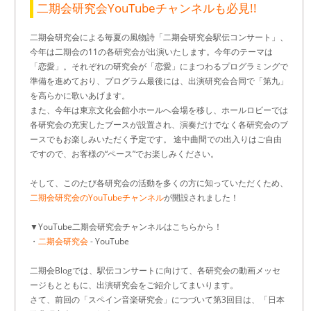
二期会研究会YouTubeチャンネルも必見!!
二期会研究会による毎夏の風物詩「二期会研究会駅伝コンサート」、
今年は二期会の11の各研究会が出演いたします。今年のテーマは
「恋愛」。それぞれの研究会が「恋愛」にまつわるプログラミングで
準備を進めており、プログラム最後には、出演研究会合同で「第九」
を高らかに歌いあげます。
また、今年は東京文化会館小ホールへ会場を移し、ホールロビーでは
各研究会の充実したブースが設置され、演奏だけでなく各研究会のブ
ースでもお楽しみいただく予定です。 途中曲間での出入りはご自由
ですので、お客様の“ペース”でお楽しみください。
そして、このたび各研究会の活動を多くの方に知っていただくため、
二期会研究会のYouTubeチャンネル
が開設されました！
▼YouTube二期会研究会チャンネルはこちらから！
・
二期会研究会
- YouTube
二期会Blogでは、駅伝コンサートに向けて、各研究会の動画メッセ
ージもとともに、出演研究会をご紹介してまいります。
さて、前回の「スペイン音楽研究会」につづいて第3回目は、「日本