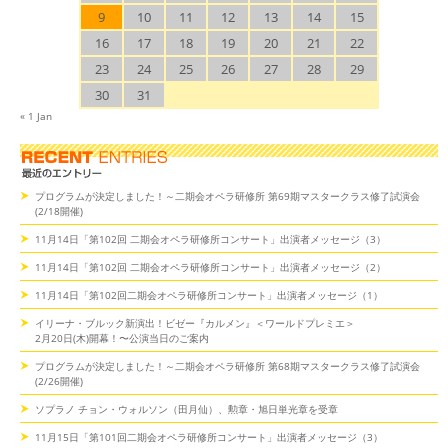
9
10
11
12
13
14
15
16
17
18
19
20
21
22
23
24
25
26
27
28
29
30
31
« 1 Jan
プログラムが決定しました！～二期会オペラ研修所 第69期マスタークラス修了試演会
(2/18開催)
11月14日「第102回 二期会オペラ研修所コンサート」出演者メッセージ（3）
11月14日「第102回 二期会オペラ研修所コンサート」出演者メッセージ（2）
11月14日「第102回二期会オペラ研修所コンサート」出演者メッセージ（1）
イリーナ・ブルック新演出！ビゼー『カルメン』＜ワールドプレミエ＞
2月20日(木)開幕！〜公演当日のご案内
プログラムが決定しました！～二期会オペラ研修所 第68期マスタークラス修了試演会
(2/26開催)
ソプラノ チョン・ウォルソン（田月仙）、勲章・旭日単光章を受章
11月15日「第101回二期会オペラ研修所コンサート」出演者メッセージ（3）