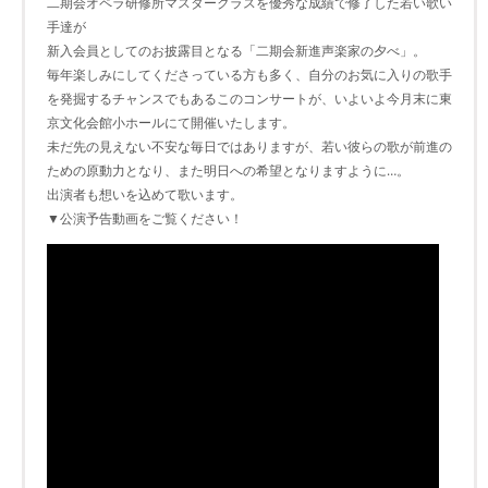
二期会オペラ研修所マスタークラスを優秀な成績で修了した若い歌い
手達が
新入会員としてのお披露目となる「二期会新進声楽家の夕べ」。
毎年楽しみにしてくださっている方も多く、自分のお気に入りの歌手
を発掘するチャンスでもあるこのコンサートが、いよいよ今月末に東
京文化会館小ホールにて開催いたします。
未だ先の見えない不安な毎日ではありますが、若い彼らの歌が前進の
ための原動力となり、また明日への希望となりますように…。
出演者も想いを込めて歌います。
▼公演予告動画をご覧ください！