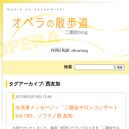
ブ
検索
ロ
グ
を
検
タグアーカイブ: 西友加
索:
2015年05月18日 12:44
出演者メッセージ～「二期会サロンコンサート
Vol.180」ソプラノ西 友加
お待たせいたしました。毎回ご好評いただいております「二期会サロ