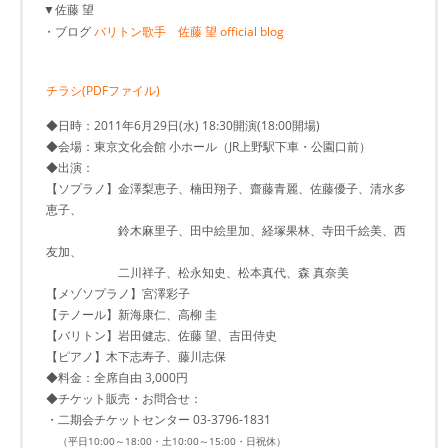
▼佐藤 望
・ブログ
バリトン歌手 佐藤 望 official blog
チラシ(PDFファイル)
◆日時：2011年6月29日(水) 18:30開演(18:00開場)
◆会場：東京文化会館 小ホール（JR上野駅下車・公園口前）
◆出演：
【ソプラノ】金澤梨恵子、楠田翔子、齋藤青麗、佐藤優子、清水多
恵子、
鈴木麻里子、田中絵里加、経塚果林、寺田千絵美、西
友加、
二川祥子、松永知史、松本真代、森 真奈美
【メゾソプラノ】宮澤彩子
【テノール】新海康仁、高柳 圭
【バリトン】岩田健志、佐藤 望、吉田侍史
【ピアノ】木下志寿子、藤川志保
◆料金：全席自由 3,000円
◆チケット販売・お問合せ：
・二期会チケットセンター 03-3796-1831
（平日10:00～18:00・土10:00～15:00・日祝休）