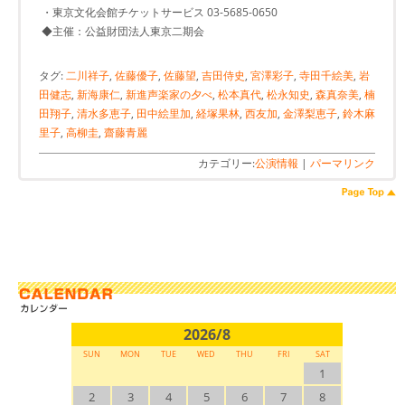
・東京文化会館チケットサービス 03-5685-0650
◆主催：公益財団法人東京二期会
タグ:
二川祥子
,
佐藤優子
,
佐藤望
,
吉田侍史
,
宮澤彩子
,
寺田千絵美
,
岩
田健志
,
新海康仁
,
新進声楽家の夕べ
,
松本真代
,
松永知史
,
森真奈美
,
楠
田翔子
,
清水多恵子
,
田中絵里加
,
経塚果林
,
西友加
,
金澤梨恵子
,
鈴木麻
里子
,
高柳圭
,
齋藤青麗
カテゴリー:
公演情報
|
パーマリンク
2026/8
SUN
MON
TUE
WED
THU
FRI
SAT
1
2
3
4
5
6
7
8