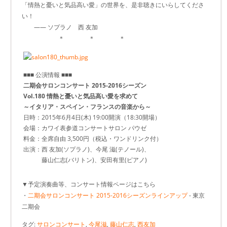
「情熱と憂いと気品高い愛」の世界を、是非聴きにいらしてくださ
い！
―― ソプラノ 西 友加
＊ ＊ ＊
■■■ 公演情報 ■■■
二期会サロンコンサート 2015-2016シーズン
Vol.180 情熱と憂いと気品高い愛を求めて
～イタリア・スペイン・フランスの音楽から～
日時：2015年6月4日(木) 19:00開演（18:30開場）
会場：カワイ表参道コンサートサロン パウゼ
料金：全席自由 3,500円（税込・ワンドリンク付）
出演：西 友加(ソプラノ)、今尾 滋(テノール)、
藤山仁志(バリトン)、安田有里(ピアノ)
▼予定演奏曲等、コンサート情報ページはこちら
・
二期会サロンコンサート 2015-2016シーズンラインアップ
- 東京
二期会
タグ:
サロンコンサート
,
今尾滋
,
藤山仁志
,
西友加