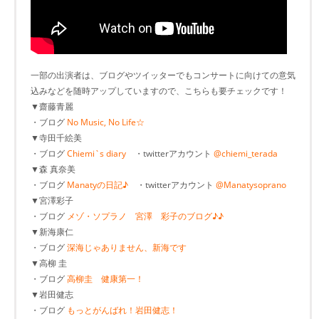
一部の出演者は、ブログやツイッターでもコンサートに向けての意気
込みなどを随時アップしていますので、こちらも要チェックです！
▼齋藤青麗
・ブログ
No Music, No Life☆
▼寺田千絵美
・ブログ
Chiemi`s diary
・twitterアカウント
@chiemi_terada
▼森 真奈美
・ブログ
Manatyの日記♪
・twitterアカウント
@Manatysoprano
▼宮澤彩子
・ブログ
メゾ・ソプラノ 宮澤 彩子のブログ♪♪
▼新海康仁
・ブログ
深海じゃありません、新海です
▼高柳 圭
・ブログ
高柳圭 健康第一！
▼岩田健志
・ブログ
もっとがんばれ！岩田健志！