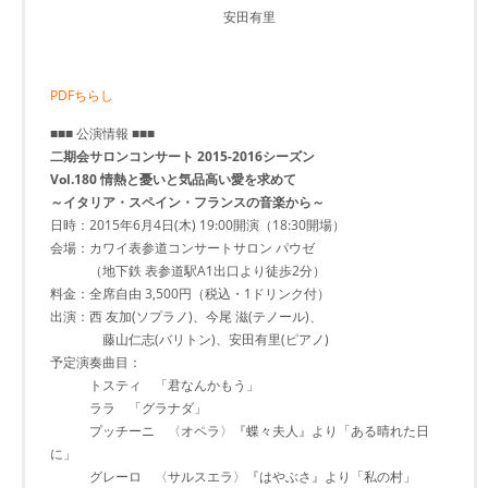
安田有里
PDFちらし
■■■ 公演情報 ■■■
二期会サロンコンサート 2015-2016シーズン
Vol.180 情熱と憂いと気品高い愛を求めて
～イタリア・スペイン・フランスの音楽から～
日時：2015年6月4日(木) 19:00開演（18:30開場）
会場：カワイ表参道コンサートサロン パウゼ
（地下鉄 表参道駅A1出口より徒歩2分）
料金：全席自由 3,500円（税込・1ドリンク付）
出演：西 友加(ソプラノ)、今尾 滋(テノール)、
藤山仁志(バリトン)、安田有里(ピアノ)
予定演奏曲目：
トスティ 「君なんかもう」
ララ 「グラナダ」
プッチーニ 〈オペラ〉『蝶々夫人』より「ある晴れた日
に」
グレーロ 〈サルスエラ〉『はやぶさ』より「私の村」