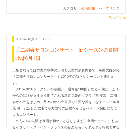
カテゴリー:
公演情報
|
パーマリンク
2015年02月26日 18:58
「二期会サロンコンサート」新シーズンの幕開
けは6月4日！
二期会ならではの実力歌手の出演と充実の演奏内容で、毎回大好評の
「二期会サロンコンサート」も2015年の新たなシーズンを迎えま
す。
〈2015-2016シーズン〉の幕開け、通算第180回となる今回は、これ
からの活躍がますます期待される新進気鋭のソプラノ西 友加、二期
会オペラをはじめ、数々のオペラ公演で主要な役をこなすテノール今
尾 滋、安定した歌唱で各方面での活躍をみせるバリトン藤山仁志に
よるコンサート。
この3人での共演は今回が初めてとなりますが、今回のテーマにもあ
るイタリア・スペイン・フランスの音楽から、それぞれが得意とする