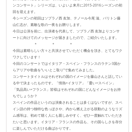
ンコンサート」シリーズは、いよいよ来月に2015-2016シーズンの初
回を迎えます。
今シーズンの初回はソプラノ西 友加、テノール今尾 滋、バリトン藤
山仁志が、素敵な歌の一夜をお贈りします。
今日は公演を前に、出演者を代表して、ソプラノ西 友加よりコンサ
ートに向けてのメッセージが届きましたので、ご紹介いたします。
＊ ＊ ＊
今回は素晴らしい方々と共演させていただく機会を頂き、とてもワク
ワクしています！
今回のコンサートではイタリア・スペイン・フランスのラテン3国か
らアリアや歌曲を“いいとこ取り”で集めてみました。
コンサートタイトルはそれぞれの国のイメージを藤山さんと話してい
る中で決まったものです。「情熱=イタリア」「憂い=スペイン」
「気品高い=フランス」皆様はそれぞれの国にどんなイメージをお持
ちでしょうか？
スペインの作品というのは演奏されることは多くはないですが、スペ
イン語の持つ独特な色っぽさや、内から燃え上がる鼓動のようなリズ
ム感等は、初めて聴く人にも親しみやすく、ぜひ一度触れていただき
たいと思います。イタリア・フランスの作品も、その国らしさを存分
に楽しんでいただける曲ばかりです。