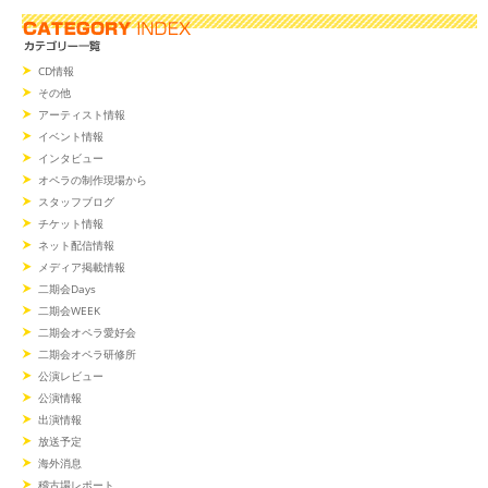
CD情報
その他
アーティスト情報
イベント情報
インタビュー
オペラの制作現場から
スタッフブログ
チケット情報
ネット配信情報
メディア掲載情報
二期会Days
二期会WEEK
二期会オペラ愛好会
二期会オペラ研修所
公演レビュー
公演情報
出演情報
放送予定
海外消息
稽古場レポート