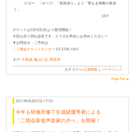
ビゼー 〈オペラ〉『真珠採り』より「聖なる神殿の奥深
く」
ほか
チケットは3月4日(水)より販売開始！
今回も売り切れ必至です。どうぞお早めにお求めください！
▼お問合せ・ご予約は
・
二期会チケットセンター
03-3796-1831
タグ:
今尾滋
,
藤山仁志
,
西友加
カテゴリー:
公演情報
|
パーマリンク
2011年06月07日 17:53
今年も研修所修了生成績優秀者による
「二期会新進声楽家の夕べ」を開催！