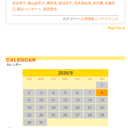
本詠津子
,
森山由美子
,
榊里美
,
渡辺佳子
,
茂木真由美
,
赤沢舞
,
近藤幸
江
,
駅伝コンサート
,
黒田晋也
カテゴリー:
公演情報
|
パーマリンク
2026/8
SUN
MON
TUE
WED
THU
FRI
SAT
1
2
3
4
5
6
7
8
9
10
11
12
13
14
15
16
17
18
19
20
21
22
23
24
25
26
27
28
29
30
31