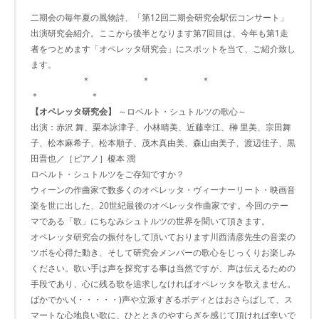
二期会の毎年夏の風物詩、「第12回二期会研究会駅伝コンサート」
出演研究会紹介。ここから後半となります第7回目は、今年も第1走
者をつとめます「オペレッタ研究会」にスポットを当て、ご紹介致し
ます。
＊ ＊ ＊
＊ ＊
【オペレッタ研究会】
～ロベルト・シュトルツの歌心～
出演：赤沢 舞、栗本詠津子、小林晴美、近藤幸江、榊 里美、宗田舞
子、松本麻希子、松本順子、茂木真由美、森山由美子、渡辺佳子、黒
田晋也／［ピアノ］榎本 潤
ロベルト・シュトルツをご存知ですか？
ウィーンの作曲家で数多くのオペレッタ・ヴィーナーリート・映画音
楽を世に出した、20世紀最後のオペレッタ作曲家です。今回のテー
マである「歌」にちなみシュトルツの世界を聞いて頂きます。
オペレッタ研究会の振付をして頂いております川西清彦先生の音楽の
ツボを心得た動き、そして研究会メンバーの歌心をじっくりお楽しみ
ください。歌い手は声を探究する事は当然ですが、声は伝えるための
手段であり、心に残る歌を追求しなければオペレッタを歌えません。
ばかでかい(・・・・・)声や立派すぎるボディとはおさらばして、ス
マートな心地良い歌に、ひとときのやすらぎを感じて頂ければ幸いで