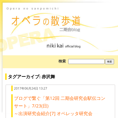
ブ
検索
ロ
グ
を
検
タグアーカイブ: 赤沢舞
索:
2017年06月24日 13:27
ブログで繋ぐ「第12回 二期会研究会駅伝コン
サート」7/23(日)
～出演研究会紹介[7] オペレッタ研究会