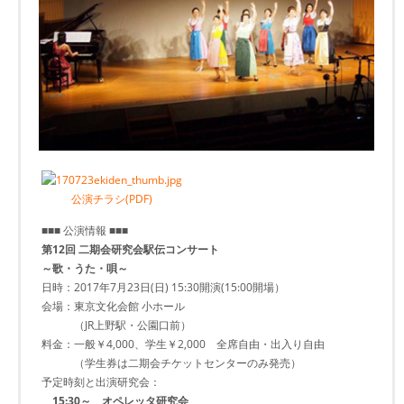
公演チラシ(PDF)
■■■ 公演情報 ■■■
第12回 二期会研究会駅伝コンサート
～歌・うた・唄～
日時：2017年7月23日(日) 15:30開演(15:00開場）
会場：東京文化会館 小ホール
（JR上野駅・公園口前）
料金：一般￥4,000、学生￥2,000 全席自由・出入り自由
（学生券は二期会チケットセンターのみ発売）
予定時刻と出演研究会：
15:30～ オペレッタ研究会