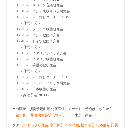
15:50～ スペイン音楽研究会
16:10～ ロシア東欧オペラ研究会
16:30～ ＜一押しコーナー Part1＞
＜休憩15分＞
17:00～ フランス歌曲研究会
17:20～ ロシア歌曲研究会
17:40～ ドイツ歌曲研究会
＜休憩15分＞
18:15～ イタリアオペラ研究会
18:35～ イタリア歌曲研究会
18:55～ 英語の歌研究会
＜休憩15分＞
19:30～ ＜一押しコーナー Part2＞
19:50～ バッハ・バロック研究会
20:10～ 日本歌曲研究会
＜終演予定 20:30＞
▼出演者・演奏予定曲等 公演詳細、チケットご予約はこちらから
・
第12回 二期会研究会駅伝コンサート
- 東京二期会
タグ:
オペレッタ研究会
,
宗田舞子
,
小林晴美
,
松本順子
,
松本麻希子
,
栗