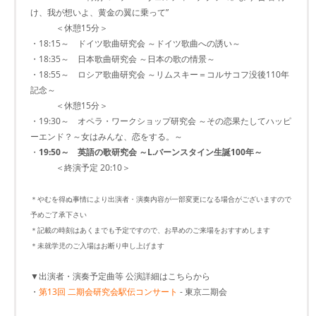
け、我が想いよ、黄金の翼に乗って”
＜休憩15分＞
・18:15～ ドイツ歌曲研究会 ～ドイツ歌曲への誘い～
・18:35～ 日本歌曲研究会 ～日本の歌の情景～
・18:55～ ロシア歌曲研究会 ～リムスキー＝コルサコフ没後110年
記念～
＜休憩15分＞
・19:30～ オペラ・ワークショップ研究会 ～その恋果たしてハッピ
ーエンド？～女はみんな、恋をする。～
・
19:50～ 英語の歌研究会 ～L.バーンスタイン生誕100年～
＜終演予定 20:10＞
＊やむを得ぬ事情により出演者・演奏内容が一部変更になる場合がございますので
予めご了承下さい
＊記載の時刻はあくまでも予定ですので、お早めのご来場をおすすめします
＊未就学児のご入場はお断り申し上げます
▼出演者・演奏予定曲等 公演詳細はこちらから
・
第13回 二期会研究会駅伝コンサート
- 東京二期会