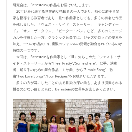
研究会は、Bernsteinの作品をお届けいたします。
20世紀を代表する世界的な指揮者の一人であり、熱心に若手音楽
家を指導する教育者であり、且つ作曲家としても、多くの有名な作品
を残しました。「ウェスト・サイド・ストーリー」「キャンディー
ド」「オン・ザ・タウン」「ピーター・パン」など、多くのミュージ
カルを作曲した一方、クラシック音楽では、ジャズやロックの要素を
加え、一つの作品の中に複数のジャンルの要素が融合されているのが
特徴の一つです。
今回は、Bernsteinを作曲家として世に知らしめた「ウェスト・サ
イド・ストーリー」から“I Feel Pretty”,“Somewhere”、歌手、演奏
者、踊り手のための舞台作品「ミサ曲」から“Simple Song”、歌
曲“Two Love Songs”,“Four Recipes”をお聴きいただきます。
多くの方が耳にしたことのある馴染み深い曲も、あまり演奏される
機会の少ない曲とともに、Bernsteinの世界をお楽しみください。