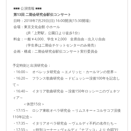
■■■ 公演情報 ■■■
第13回 二期会研究会駅伝コンサート
日時：2018年7月29日(日) 16:00開演(15:30開場）
会場：東京文化会館 小ホール
（JR「上野駅」公園口より徒歩1分）
料金：一般￥4,000、学生￥2,000 全席自由・出入り自由
（学生券は二期会チケットセンターのみ発売）
企画・構成：二期会研究会駅伝コンサート実行委員会
予定時刻と出演研究会：
・16:00～ オペレッタ研究会 ～エメリッヒ・カールマンの世界～
・16:20～ フランス歌曲研究会 ～ドビュッシー没後100年を記念し
て～
・16:40～ イタリア歌曲研究会 ～没後150年ロッシーニのヴェネツ
ィア～
＜休憩15分＞
・17:15～ ロシア東欧オペラ研究会 ～リムスキー＝コルサコフ没後
110年記念～
・17:35～ イタリアオペラ研究会 ～ヴェルディ不朽の名作たち～
・17:55～ ＜特別コーナー＞ヴェルディ『ナブッコ』より 合唱“行