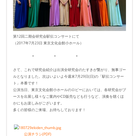
第12回二期会研究会駅伝コンサートにて
（2017年7月23日 東京文化会館小ホール）
＊ ＊ ＊
さて、これで研究会紹介は出演全研究会のたすきが繋がり、無事ゴー
ルとなりました。次はいよいよ今週末7月29日(日)の「駅伝コンサー
ト」本番です！
公演当日、東京文化会館小ホールのロビーにおいては、各研究会がブ
ースを出展し様々なご案内やCD販売なども行うなど、演奏を聴くほ
かにもお楽しみがございます。
多くの皆様のご来場、お待ちしております！
公演チラシ(PDF)