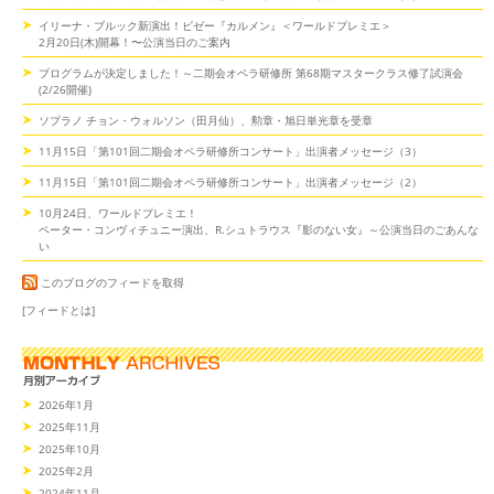
イリーナ・ブルック新演出！ビゼー『カルメン』＜ワールドプレミエ＞
2月20日(木)開幕！〜公演当日のご案内
プログラムが決定しました！～二期会オペラ研修所 第68期マスタークラス修了試演会
(2/26開催)
ソプラノ チョン・ウォルソン（田月仙）、勲章・旭日単光章を受章
11月15日「第101回二期会オペラ研修所コンサート」出演者メッセージ（3）
11月15日「第101回二期会オペラ研修所コンサート」出演者メッセージ（2）
10月24日、ワールドプレミエ！
ペーター・コンヴィチュニー演出、R.シュトラウス『影のない女』～公演当日のごあんな
い
このブログのフィードを取得
[フィードとは]
2026年1月
2025年11月
2025年10月
2025年2月
2024年11月