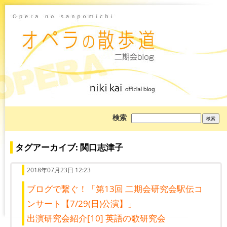
ブ
検索
ロ
グ
を
検
タグアーカイブ: 関口志津子
索:
2018年07月23日 12:23
ブログで繋ぐ！「第13回 二期会研究会駅伝コ
ンサート【7/29(日)公演】」
出演研究会紹介[10] 英語の歌研究会