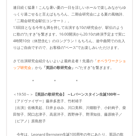
連日続く猛暑！こんな暑い夏の一日を涼しいホールで楽しみながらゆ
っくり過ごせると言えばもちろん、二期会研究会による夏の風物詩、
「二期会研究会駅伝コンサート」。
13回目となる今年も満を持して出演する10の研究会が、駅伝のよう
に歌の“たすき”を繋ぎます。16:00開演から20:10の終演予定まで実に
4時間10分（休憩含む）のロングラン！もちろん、途中曲間での出入
りはご自由ですので、お客様の“ペース”でお楽しみいただけます。
さて出演研究会紹介もいよいよ最終走者！先週の「
オペラワークショ
ップ研究会
」から
「英語の歌研究会」
へ“たすき”を繋ぎます。
＊ ＊ ＊
＜19:50～＞
【英語の歌研究会】 ～L.バーンスタイン生誕100年～
［アドヴァイザー］藤井多恵子、竹村靖子
［出演］佐橋美起、臼井まゆみ、川口美和、川畑順子、小針絢子、柴
田智子、関口志津子、高居洋子、西野伸子、野澤知佳、藤原映子／
［ピアノ］原島慈子
今年は、Leonard Bernstein生誕100周年の年にあたり、英語の歌