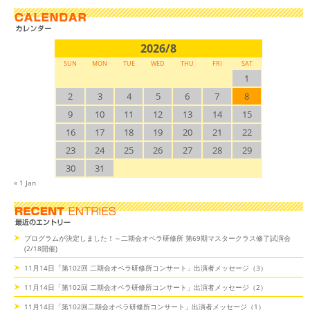
2026/8
SUN
MON
TUE
WED
THU
FRI
SAT
1
2
3
4
5
6
7
8
9
10
11
12
13
14
15
16
17
18
19
20
21
22
23
24
25
26
27
28
29
30
31
« 1 Jan
プログラムが決定しました！～二期会オペラ研修所 第69期マスタークラス修了試演会
(2/18開催)
11月14日「第102回 二期会オペラ研修所コンサート」出演者メッセージ（3）
11月14日「第102回 二期会オペラ研修所コンサート」出演者メッセージ（2）
11月14日「第102回二期会オペラ研修所コンサート」出演者メッセージ（1）