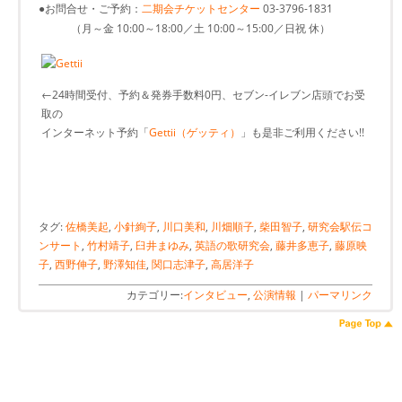
●お問合せ・ご予約：
二期会チケットセンター
03-3796-1831
（月～金 10:00～18:00／土 10:00～15:00／日祝 休）
←24時間受付、予約＆発券手数料0円、セブン-イレブン店頭でお受
取の
インターネット予約「
Gettii（ゲッティ）
」も是非ご利用ください!!
タグ:
佐橋美起
,
小針絢子
,
川口美和
,
川畑順子
,
柴田智子
,
研究会駅伝コ
ンサート
,
竹村靖子
,
臼井まゆみ
,
英語の歌研究会
,
藤井多恵子
,
藤原映
子
,
西野伸子
,
野澤知佳
,
関口志津子
,
高居洋子
カテゴリー:
インタビュー
,
公演情報
|
パーマリンク