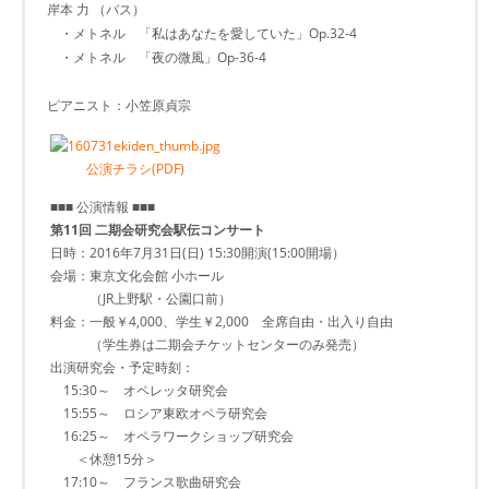
岸本 力 （バス）
・メトネル 「私はあなたを愛していた」Op.32-4
・メトネル 「夜の微風」Op-36-4
ピアニスト：小笠原貞宗
公演チラシ(PDF)
■■■ 公演情報 ■■■
第11回 二期会研究会駅伝コンサート
日時：2016年7月31日(日) 15:30開演(15:00開場）
会場：東京文化会館 小ホール
（JR上野駅・公園口前）
料金：一般￥4,000、学生￥2,000 全席自由・出入り自由
（学生券は二期会チケットセンターのみ発売）
出演研究会・予定時刻：
15:30～ オペレッタ研究会
15:55～ ロシア東欧オペラ研究会
16:25～ オペラワークショップ研究会
＜休憩15分＞
17:10～ フランス歌曲研究会