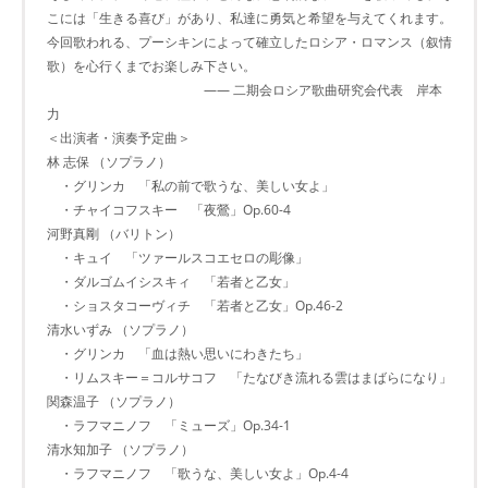
こには「生きる喜び」があり、私達に勇気と希望を与えてくれます。
今回歌われる、プーシキンによって確立したロシア・ロマンス（叙情
歌）を心行くまでお楽しみ下さい。
―― 二期会ロシア歌曲研究会代表 岸本
力
＜出演者・演奏予定曲＞
林 志保 （ソプラノ）
・グリンカ 「私の前で歌うな、美しい女よ」
・チャイコフスキー 「夜鶯」Op.60-4
河野真剛 （バリトン）
・キュイ 「ツァールスコエセロの彫像」
・ダルゴムイシスキィ 「若者と乙女」
・ショスタコーヴィチ 「若者と乙女」Op.46-2
清水いずみ （ソプラノ）
・グリンカ 「血は熱い思いにわきたち」
・リムスキー＝コルサコフ 「たなびき流れる雲はまばらになり」
関森温子 （ソプラノ）
・ラフマニノフ 「ミューズ」Op.34-1
清水知加子 （ソプラノ）
・ラフマニノフ 「歌うな、美しい女よ」Op.4-4