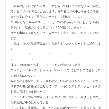
二期会にはそれぞれの研究テーマをもって個々に研鑽を積み、活動し
ている12の「研究会」があります。毎年夏にその中から多くの研究
会が一堂に会する「駅伝コンサート」を開催しています。
11回目となる今年のコンサートは8つの研究会が出演。およそ5時間
弱をかけ、駅伝のように歌の“たすき”を繋げていきます。
今年も出演する研究会ごとにスポットを当て、順にご紹介してまいり
ます。
今回は「ロシア歌曲研究会」から届きましたメッセージをご紹介しま
す。
＊ ＊ ＊
＊ ＊
【ロシア歌曲研究会】 ～プーシキンの詩による歌曲～
アレクサンドル・プーシキン（1799～1837）ほどロシアで愛されて
いる詩人はいない。
彼の作品を素材に、ロシア歌曲の父といわれるグリンカから、スヴィ
リドフの現代作曲家に至るまで、プーシキンはロシア・ソビエトの作
曲家に霊感を与え続けた。
「プーシキンの詩的世界」は、人生の～愛、悲しみ、喜び～を表現し
た叙情詩が中心になっている。
そして常に、生命感に溢れ、どんなに悲劇的なテーマを歌っても、そ