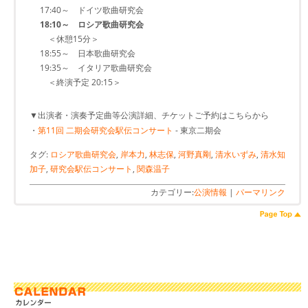
17:40～ ドイツ歌曲研究会
18:10～ ロシア歌曲研究会
＜休憩15分＞
18:55～ 日本歌曲研究会
19:35～ イタリア歌曲研究会
＜終演予定 20:15＞
▼出演者・演奏予定曲等公演詳細、チケットご予約はこちらから
・
第11回 二期会研究会駅伝コンサート
- 東京二期会
タグ:
ロシア歌曲研究会
,
岸本力
,
林志保
,
河野真剛
,
清水いずみ
,
清水知
加子
,
研究会駅伝コンサート
,
関森温子
カテゴリー:
公演情報
|
パーマリンク