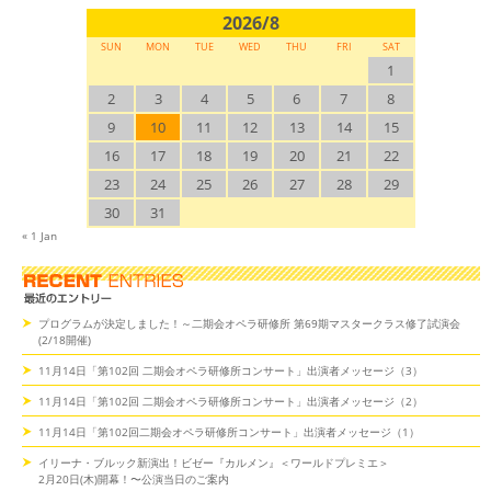
2026/8
SUN
MON
TUE
WED
THU
FRI
SAT
1
2
3
4
5
6
7
8
9
10
11
12
13
14
15
16
17
18
19
20
21
22
23
24
25
26
27
28
29
30
31
« 1 Jan
プログラムが決定しました！～二期会オペラ研修所 第69期マスタークラス修了試演会
(2/18開催)
11月14日「第102回 二期会オペラ研修所コンサート」出演者メッセージ（3）
11月14日「第102回 二期会オペラ研修所コンサート」出演者メッセージ（2）
11月14日「第102回二期会オペラ研修所コンサート」出演者メッセージ（1）
イリーナ・ブルック新演出！ビゼー『カルメン』＜ワールドプレミエ＞
2月20日(木)開幕！〜公演当日のご案内