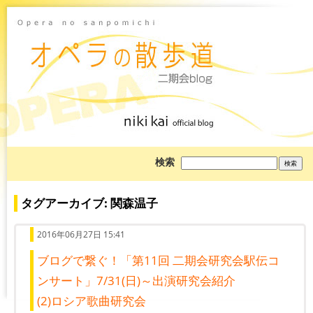
ブ
検索
ロ
グ
を
検
タグアーカイブ: 関森温子
索:
2016年06月27日 15:41
ブログで繋ぐ！「第11回 二期会研究会駅伝コ
ンサート」7/31(日)～出演研究会紹介
(2)ロシア歌曲研究会