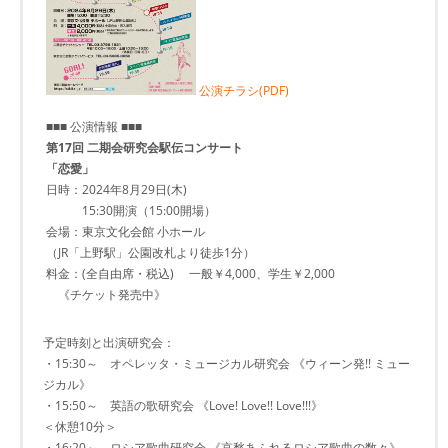
公演チラシ(PDF)
■■■ 公演情報 ■■■
第17回 二期会研究会駅伝コンサート
「恋愛」
日時：2024年8月29日(木)
15:30開演（15:00開場）
会場：東京文化会館 小ホール
（JR「上野駅」公園改札より徒歩1分）
料金：(全自由席・税込) 一般￥4,000、学生￥2,000
《チケット発売中》
予定時刻と出演研究会：
・15:30～ オペレッタ・ミュージカル研究会 《ウィーン発!! ミュー
ジカル》
・15:50～ 英語の歌研究会 《Love! Love!! Love!!!》
＜休憩10分＞
・16:20～ ロシア歌曲研究会 《哀愁あふれるロシア歌曲の数々》