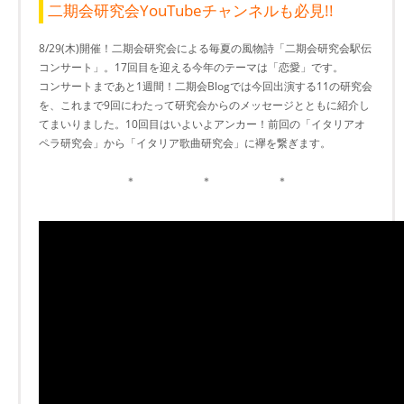
二期会研究会YouTubeチャンネルも必見!!
8/29(木)開催！二期会研究会による毎夏の風物詩「二期会研究会駅伝
コンサート」。17回目を迎える今年のテーマは「恋愛」です。
コンサートまであと1週間！二期会Blogでは今回出演する11の研究会
を、これまで9回にわたって研究会からのメッセージとともに紹介し
てまいりました。10回目はいよいよアンカー！前回の「イタリアオ
ペラ研究会」から「イタリア歌曲研究会」に襷を繋ぎます。
＊ ＊ ＊