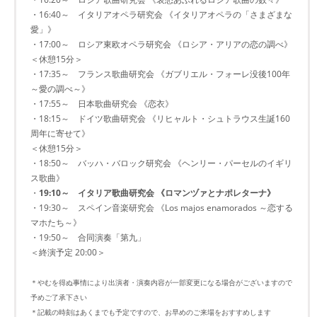
・16:40～ イタリアオペラ研究会 《イタリアオペラの「さまざまな
愛」》
・17:00～ ロシア東欧オペラ研究会 《ロシア・アリアの恋の調べ》
＜休憩15分＞
・17:35～ フランス歌曲研究会 《ガブリエル・フォーレ没後100年
～愛の調べ～》
・17:55～ 日本歌曲研究会 《恋衣》
・18:15～ ドイツ歌曲研究会 《リヒャルト・シュトラウス生誕160
周年に寄せて》
＜休憩15分＞
・18:50～ バッハ・バロック研究会 《ヘンリー・パーセルのイギリ
ス歌曲》
・
19:10～ イタリア歌曲研究会 《ロマンヅァとナポレターナ》
・19:30～ スペイン音楽研究会 《Los majos enamorados ～恋する
マホたち～》
・19:50～ 合同演奏「第九」
＜終演予定 20:00＞
＊やむを得ぬ事情により出演者・演奏内容が一部変更になる場合がございますので
予めご了承下さい
＊記載の時刻はあくまでも予定ですので、お早めのご来場をおすすめします