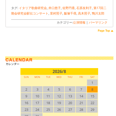
タグ:
イタリア歌曲研究会
,
井口慈子
,
佐野円香
,
石原友利子
,
第17回二
期会研究会駅伝コンサート
,
里村照子
,
飯塚千尋
,
高木照子
,
鴨川太郎
カテゴリー:
公演情報
|
パーマリンク
2026/8
SUN
MON
TUE
WED
THU
FRI
SAT
1
2
3
4
5
6
7
8
9
10
11
12
13
14
15
16
17
18
19
20
21
22
23
24
25
26
27
28
29