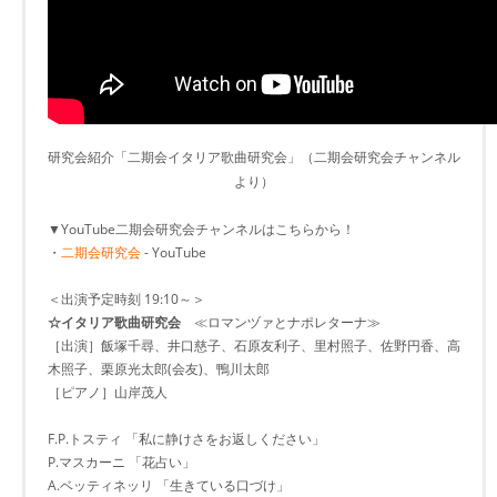
研究会紹介「二期会イタリア歌曲研究会」（二期会研究会チャンネル
より）
▼YouTube二期会研究会チャンネルはこちらから！
・
二期会研究会
- YouTube
＜出演予定時刻 19:10～＞
☆イタリア歌曲研究会
≪ロマンヅァとナポレターナ≫
［出演］飯塚千尋、井口慈子、石原友利子、里村照子、佐野円香、高
木照子、栗原光太郎(会友)、鴨川太郎
［ピアノ］山岸茂人
F.P.トスティ 「私に静けさをお返しください」
P.マスカーニ 「花占い」
A.ベッティネッリ 「生きている口づけ」