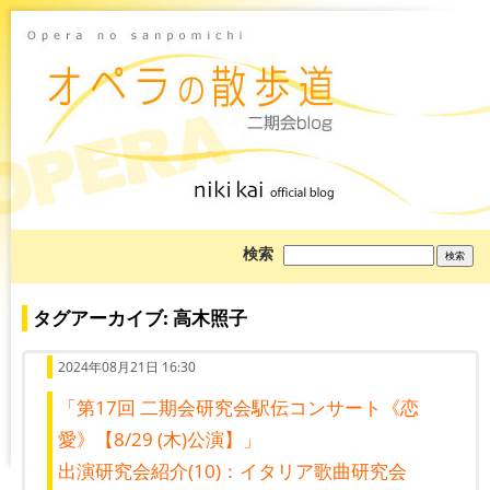
ブ
検索
ロ
グ
を
検
タグアーカイブ: 高木照子
索:
2024年08月21日 16:30
「第17回 二期会研究会駅伝コンサート《恋
愛》【8/29 (木)公演】」
出演研究会紹介(10)：イタリア歌曲研究会