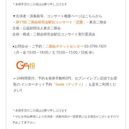
＊未就学児のご入場はお断り申し上げます
▼出演者・演奏曲等、コンサート概要ページはこちらから
・
第17回 二期会研究会駅伝コンサート「恋愛」
- 東京二期会
主催：公益財団法人東京二期会
企画・構成：二期会研究会駅伝コンサート実行委員会
●お問合せ・ご予約：
二期会チケットセンター
03-3796-1831
（月～金 10:00～18:00／土 10:00～15:00／日祝 休）
←24時間受付、予約＆発券手数料0円、セブン-イレブン店頭でお受
取の インターネット予約「
Gettii（ゲッティ）
」も是非ご利用くだ
さい!!
＊未就学児のご入場はお断り申し上げます
＊やむを得ぬ事情により出演者・演奏内容が一部変更になる場合がございますので
予めご了承下さい