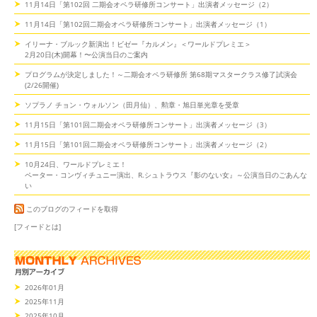
11月14日「第102回 二期会オペラ研修所コンサート」出演者メッセージ（2）
11月14日「第102回二期会オペラ研修所コンサート」出演者メッセージ（1）
イリーナ・ブルック新演出！ビゼー『カルメン』＜ワールドプレミエ＞
2月20日(木)開幕！〜公演当日のご案内
プログラムが決定しました！～二期会オペラ研修所 第68期マスタークラス修了試演会
(2/26開催)
ソプラノ チョン・ウォルソン（田月仙）、勲章・旭日単光章を受章
11月15日「第101回二期会オペラ研修所コンサート」出演者メッセージ（3）
11月15日「第101回二期会オペラ研修所コンサート」出演者メッセージ（2）
10月24日、ワールドプレミエ！
ペーター・コンヴィチュニー演出、R.シュトラウス『影のない女』～公演当日のごあんな
い
このブログのフィードを取得
[フィードとは]
2026年01月
2025年11月
2025年10月