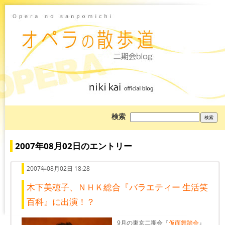
ブ
検索
ロ
グ
を
検
2007年08月02日のエントリー
索:
2007年08月02日 18:28
木下美穂子、ＮＨＫ総合『バラエティー 生活笑
百科』に出演！？
9月の東京二期会『
仮面舞踏会
』