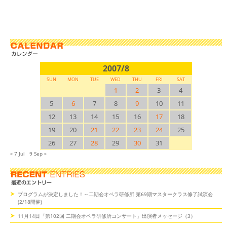
2007/8
SUN
MON
TUE
WED
THU
FRI
SAT
1
2
3
4
5
6
7
8
9
10
11
12
13
14
15
16
17
18
19
20
21
22
23
24
25
26
27
28
29
30
31
« 7 Jul
9 Sep »
プログラムが決定しました！～二期会オペラ研修所 第69期マスタークラス修了試演会
(2/18開催)
11月14日「第102回 二期会オペラ研修所コンサート」出演者メッセージ（3）