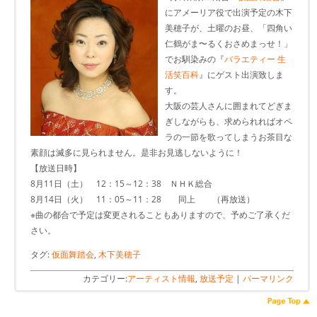
にアメーリア役で出演予定の木下
美穂子が、土曜のお昼、「四角い
仁鶴がま〜るくおさめまっせ！」
でお馴染みの『
バラエティー 生
活笑百科
』にゲスト出演致しま
す。
大阪の芸人さんに囲まれてどぎま
ぎしながらも、求められればオペ
ラの一節を歌ってしまうお茶目な
素顔は滅多に見られません。是非お見逃しないように！
【放送日時】
8月11日（土） 12：15～12：38 ＮＨＫ総合
8月14日（火） 11：05～11：28 同上 （再放送）
※曲の都合で予定は変更されることもありますので、予めご了承くだ
さい。
タグ:
仮面舞踏会
,
木下美穂子
カテゴリー:
アーティスト情報
,
放送予定
|
パーマリンク