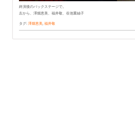
終演後のバックステージで。
左から、澤畑恵美、福井敬、谷池重紬子
タグ:
澤畑恵美
,
福井敬