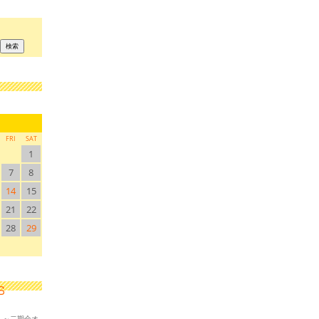
FRI
SAT
1
7
8
14
15
21
22
28
29
！～二期会オ