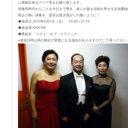
に堪能出来るアリア等をお贈り致します。
研修所時代から二人を今日まで導き、彼らが最も信頼を寄せる谷池重紬
発止の熱い演奏を、是非お聴き逃がしの無いように！
◆放送日 2010年6月1日（火） 19:30～21:10
◆放送局 NHK-FM
◆番組名 「ベスト・オブ・クラシック」
※放送日時は局の都合で変更になる場合がありますのでご了承ください