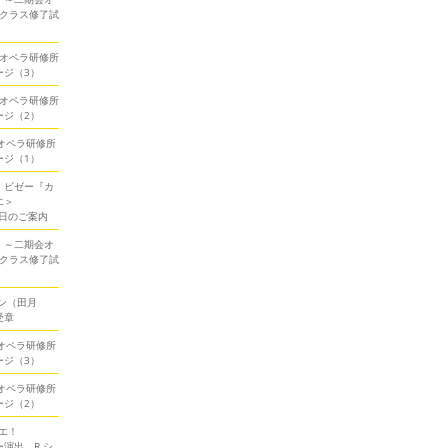
ークラス修了試
期会オペラ研修所
ージ（3）
期会オペラ研修所
ージ（2）
会オペラ研修所
ージ（1）
！ビゼー『カ
エ＞
当日のご案内
！～二期会オ
ークラス修了試
ン（田月
受章
会オペラ研修所
ージ（3）
会オペラ研修所
ージ（2）
エ！
演出、R.シ