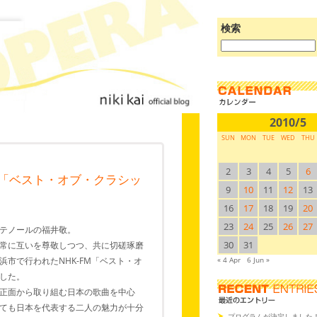
検索
ブ
ロ
グ
を
検
索:
2010/5
SUN
MON
TUE
WED
THU
2
3
4
5
6
M「ベスト・オブ・クラシッ
9
10
11
12
13
16
17
18
19
20
23
24
25
26
27
テノールの福井敬。
30
31
常に互いを尊敬しつつ、共に切磋琢磨
市で行われたNHK-FM「ベスト・オ
« 4 Apr
6 Jun »
した。
正面から取り組む日本の歌曲を中心
ても日本を代表する二人の魅力が十分
プログラムが決定しました