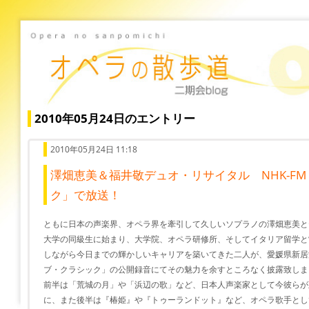
2010年05月24日のエントリー
2010年05月24日 11:18
澤畑恵美＆福井敬デュオ・リサイタル NHK-F
ク」で放送！
ともに日本の声楽界、オペラ界を牽引して久しいソプラノの澤畑恵美と
大学の同級生に始まり、大学院、オペラ研修所、そしてイタリア留学と
しながら今日までの輝かしいキャリアを築いてきた二人が、愛媛県新居浜
ブ・クラシック」の公開録音にてその魅力を余すところなく披露致しま
前半は「荒城の月」や「浜辺の歌」など、日本人声楽家として今彼らが
に、また後半は『椿姫』や『トゥーランドット』など、オペラ歌手とし