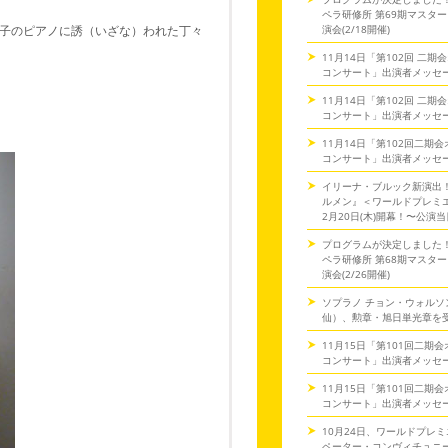
ペラ研修所 第69期マスタ
子のピアノに誘（いざな）われた丁々
演会(2/18開催)
11月14日「第102回 二
コンサート」出演者メッセ
11月14日「第102回 二
コンサート」出演者メッセ
。
11月14日「第102回二期
コンサート」出演者メッセ
イリーナ・ブルック新演出
ルメン』＜ワールドプレミ
2月20日(木)開幕！〜公演
プログラムが決定しました
ペラ研修所 第68期マスタ
演会(2/26開催)
ソプラノ チョン・ウォルソ
仙）、勲章・旭日単光章を
11月15日「第101回二期
コンサート」出演者メッセ
11月15日「第101回二期
コンサート」出演者メッセ
10月24日、ワールドプレミ
ペーター・コンヴィチュニー