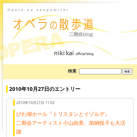
ブ
検索
ロ
グ
を
検
2010年10月27日のエントリー
索:
2010年10月27日 11:02
びわ湖ホール『トリスタンとイゾルデ』
二期会アーティスト小山由美、加納悦子も大活
躍