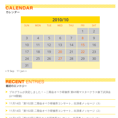
2010/10
SUN
MON
TUE
WED
THU
FRI
SAT
1
2
3
4
5
6
7
8
9
10
11
12
13
14
15
16
17
18
19
20
21
22
23
24
25
26
27
28
29
30
31
« 9 Sep
11 Jan »
プログラムが決定しました！～二期会オペラ研修所 第69期マスタークラス修了試演会
(2/18開催)
11月14日「第102回 二期会オペラ研修所コンサート」出演者メッセージ（3）
11月14日「第102回 二期会オペラ研修所コンサート」出演者メッセージ（2）