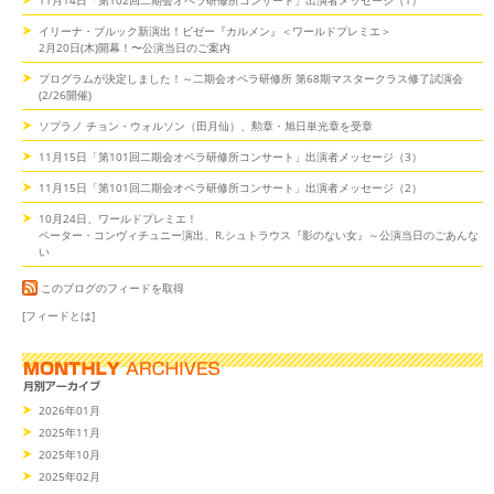
11月14日「第102回二期会オペラ研修所コンサート」出演者メッセージ（1）
イリーナ・ブルック新演出！ビゼー『カルメン』＜ワールドプレミエ＞
2月20日(木)開幕！〜公演当日のご案内
プログラムが決定しました！～二期会オペラ研修所 第68期マスタークラス修了試演会
(2/26開催)
ソプラノ チョン・ウォルソン（田月仙）、勲章・旭日単光章を受章
11月15日「第101回二期会オペラ研修所コンサート」出演者メッセージ（3）
11月15日「第101回二期会オペラ研修所コンサート」出演者メッセージ（2）
10月24日、ワールドプレミエ！
ペーター・コンヴィチュニー演出、R.シュトラウス『影のない女』～公演当日のごあんな
い
このブログのフィードを取得
[フィードとは]
2026年01月
2025年11月
2025年10月
2025年02月