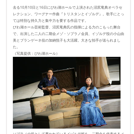
去る10月10日と16日にびわ湖ホールで上演された沼尻竜典オペラセ
レクション、ワーグナー作曲『トリスタンとイゾルデ』。歌手にとっ
ては特別な持久力と集中力を要する作品です。
びわ湖ホール芸術監督、沼尻竜典氏の指揮による力のこもった舞台
で、出演した二人の二期会メゾ・ソプラノ会員、イゾルデ役の小山由
美とブランゲーネ役の加納悦子も大活躍。大きな拍手が送られまし
た。
（写真提供：びわ湖ホール）
ソプラノの役として書かれているイゾルデ姫を、二期会を代表するメ