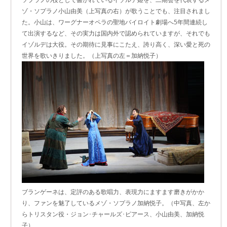
ゾ・ソプラノ小山由美（上写真の右）が歌うことでも、注目されまし
た。小山は、ワーグナーオペラの聖地バイロイト劇場へ5年間連続し
て出演するなど、その実力は国内外で認められていますが、それでも
イゾルデは大役。その期待に見事にこたえ、誇り高く、深い愛と死の
世界を歌いきりました。（上写真の左＝加納悦子）
ブランゲーネは、定評のある歌唱力、表現力にますます磨きがかか
り、ファンを魅了しているメゾ・ソプラノ加納悦子。（中写真、左か
らトリスタン役・ジョン･チャールズ･ピアース、小山由美、加納悦
子）