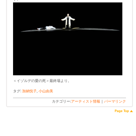
＜イゾルデの愛の死＞最終場より。
タグ:
加納悦子
,
小山由美
カテゴリー:
アーティスト情報
|
パーマリンク