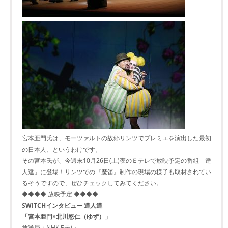
宮本亜門氏は、モーツァルトの故郷リンツでプレミエを演出した最初
の日本人、というわけです。
その宮本氏が、今週末10月26日(土)夜のＥテレで放映予定の番組「達
人達」に登場！リンツでの『魔笛』制作の現場の様子も取材されてい
るそうですので、ぜひチェックしてみてください。
◆◆◆◆ 放映予定 ◆◆◆◆
SWITCHインタビュー 達人達
「宮本亜門×北川悠仁（ゆず）」
放送局：NHK Eテレ