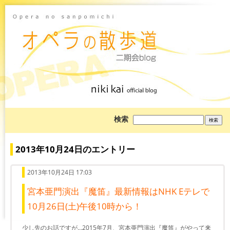
ブ
検索
ロ
グ
を
検
2013年10月24日のエントリー
索:
2013年10月24日 17:03
宮本亜門演出『魔笛』最新情報はNHK Eテレで
10月26日(土)午後10時から！
少し先のお話ですが…2015年7月、宮本亜門演出『魔笛』がやって来