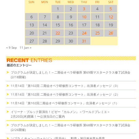
SUN
MON
TUE
WED
THU
FRI
SAT
1
2
3
4
5
6
7
8
9
10
11
12
13
14
15
16
17
18
19
20
21
22
23
24
25
26
27
28
29
30
31
« 9 Sep
11 Jan »
プログラムが決定しました！～二期会オペラ研修所 第69期マスタークラス修了試演会
(2/18開催)
11月14日「第102回 二期会オペラ研修所コンサート」出演者メッセージ（3）
11月14日「第102回 二期会オペラ研修所コンサート」出演者メッセージ（2）
11月14日「第102回二期会オペラ研修所コンサート」出演者メッセージ（1）
イリーナ・ブルック新演出！ビゼー『カルメン』＜ワールドプレミエ＞
2月20日(木)開幕！〜公演当日のご案内
プログラムが決定しました！～二期会オペラ研修所 第68期マスタークラス修了試演会
(2/26開催)
ソプラノ チョン・ウォルソン（田月仙）、勲章・旭日単光章を受章