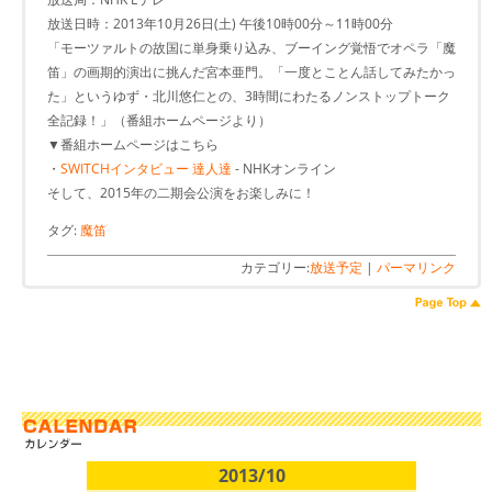
放送日時：2013年10月26日(土) 午後10時00分～11時00分
「モーツァルトの故国に単身乗り込み、ブーイング覚悟でオペラ「魔
笛」の画期的演出に挑んだ宮本亜門。「一度とことん話してみたかっ
た」というゆず・北川悠仁との、3時間にわたるノンストップトーク
全記録！」（番組ホームページより）
▼番組ホームページはこちら
・
SWITCHインタビュー 達人達
- NHKオンライン
そして、2015年の二期会公演をお楽しみに！
タグ:
魔笛
カテゴリー:
放送予定
|
パーマリンク
2013/10