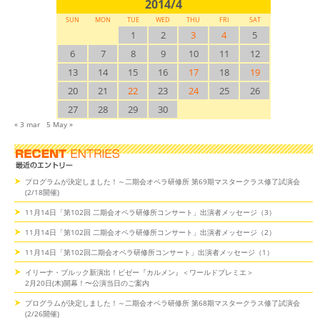
2014/4
SUN
MON
TUE
WED
THU
FRI
SAT
1
2
3
4
5
6
7
8
9
10
11
12
13
14
15
16
17
18
19
20
21
22
23
24
25
26
27
28
29
30
« 3 mar
5 May »
プログラムが決定しました！～二期会オペラ研修所 第69期マスタークラス修了試演会
(2/18開催)
11月14日「第102回 二期会オペラ研修所コンサート」出演者メッセージ（3）
11月14日「第102回 二期会オペラ研修所コンサート」出演者メッセージ（2）
11月14日「第102回二期会オペラ研修所コンサート」出演者メッセージ（1）
イリーナ・ブルック新演出！ビゼー『カルメン』＜ワールドプレミエ＞
2月20日(木)開幕！〜公演当日のご案内
プログラムが決定しました！～二期会オペラ研修所 第68期マスタークラス修了試演会
(2/26開催)