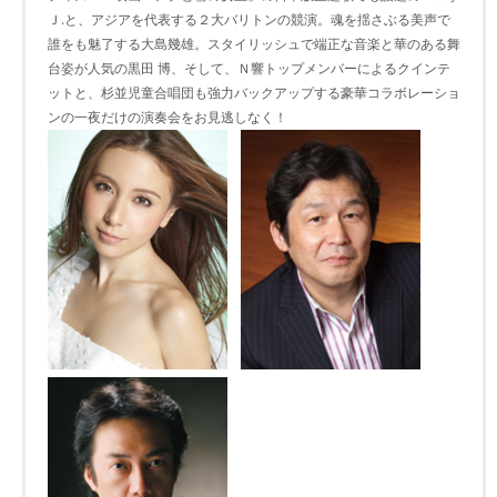
Ｊ.と、アジアを代表する２大バリトンの競演。魂を揺さぶる美声で
誰をも魅了する大島幾雄。スタイリッシュで端正な音楽と華のある舞
台姿が人気の黒田 博、そして、Ｎ響トップメンバーによるクインテ
ットと、杉並児童合唱団も強力バックアップする豪華コラボレーショ
ンの一夜だけの演奏会をお見逃しなく！