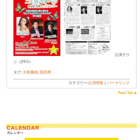
公演チラ
シ（JPEG）
タグ:
大島幾雄
,
黒田博
カテゴリー:
公演情報
|
パーマリンク