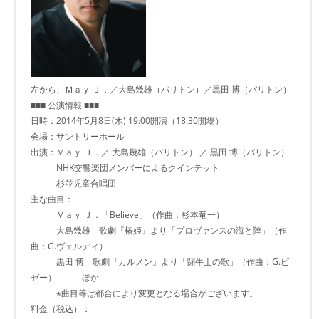
左から、Ｍａｙ Ｊ．／大島幾雄（バリトン）／黒田 博（バリトン）
■■■ 公演情報 ■■■
日時：2014年5月8日(木) 19:00開演（18:30開場）
会場：サントリーホール
出演：Ｍａｙ Ｊ．／ 大島幾雄（バリトン） ／ 黒田 博（バリトン）
NHK交響楽団メンバーによるクインテット
杉並児童合唱団
主な曲目：
Ｍａｙ Ｊ．「Believe」（作曲：杉本竜一）
大島幾雄 歌劇『椿姫』より「プロヴァンスの海と陸」（作
曲：G.ヴェルディ）
黒田 博 歌劇『カルメン』より「闘牛士の歌」（作曲：G.ビ
ゼー） ほか
※曲目等は都合により変更となる場合がございます。
料金（税込）：