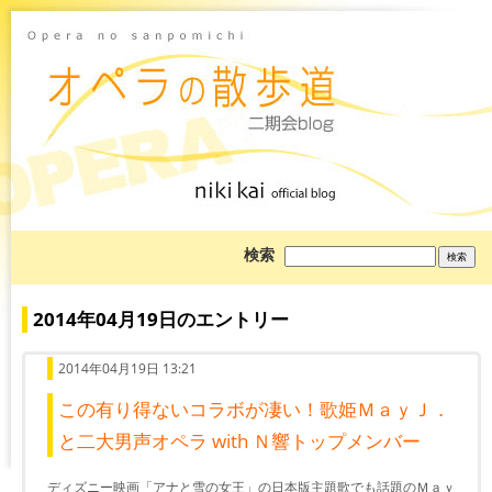
ブ
検索
ロ
グ
を
検
2014年04月19日のエントリー
索:
2014年04月19日 13:21
この有り得ないコラボが凄い！歌姫ＭａｙＪ．
と二大男声オペラ with Ｎ響トップメンバー
ディズニー映画「アナと雪の女王」の日本版主題歌でも話題のＭａｙ