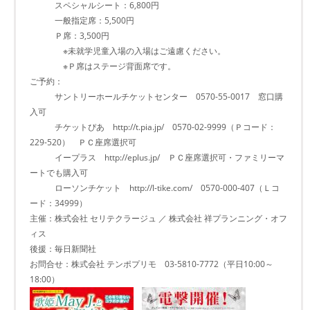
スペシャルシート：6,800円
一般指定席：5,500円
Ｐ席：3,500円
※未就学児童入場の入場はご遠慮ください。
※Ｐ席はステージ背面席です。
ご予約：
サントリーホールチケットセンター 0570-55-0017 窓口購
入可
チケットぴあ http://t.pia.jp/ 0570-02-9999（Ｐコード：
229-520） ＰＣ座席選択可
イープラス http://eplus.jp/ ＰＣ座席選択可・ファミリーマ
ートでも購入可
ローソンチケット http://l-tike.com/ 0570-000-407（Ｌコ
ード：34999）
主催：株式会社 セリテクラージュ ／ 株式会社 祥プランニング・オフ
ィス
後援：毎日新聞社
お問合せ：株式会社 テンポプリモ 03-5810-7772（平日10:00～
18:00）