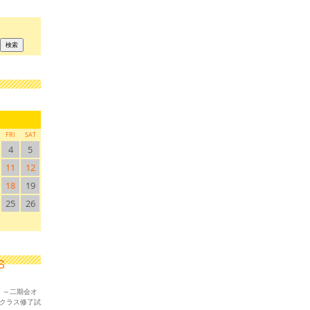
FRI
SAT
4
5
11
12
18
19
25
26
！～二期会オ
ークラス修了試