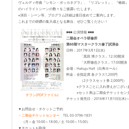
ヴェルディ作曲『シモン・ボッカネグラ』、『リゴレット』、『椿姫』
のハイライトシーンの数々をご披露いたします。
※演目・シーン等、プログラム詳細は後日改めてご案内します。
これまでの研鑽の集大成となる舞台、ぜひご覧ください！
■■■ 公演情報 ■■■
二期会オペラ研修所
第60期マスタークラス修了試演会
日時：2017年3月1日(水)
「黒田 博クラス」12:30開演
「大野徹也クラス」17:00開演
会場：Hakuju Hall（白寿ホール）
料金：全指定席 各クラス1,200円
（2クラスセット券 2,000円）
※クラスごとに入れ替えがござい
※セット券は二期会チケットセンタ
チラシ(PDFファイル)
チケット発売日：2016年11月10日(木)
▼お問合せ・チケットご予約
・
二期会チケットセンター
TEL 03-3796-1831
（月～金 10:00～18:00／土 10:00～15:00）
▼チケットお取扱