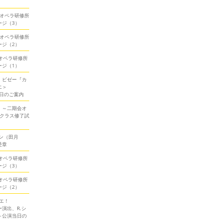
期会オペラ研修所
ージ（3）
期会オペラ研修所
ージ（2）
会オペラ研修所
ージ（1）
！ビゼー『カ
エ＞
当日のご案内
！～二期会オ
ークラス修了試
ン（田月
受章
会オペラ研修所
ージ（3）
会オペラ研修所
ージ（2）
エ！
演出、R.シ
～公演当日の