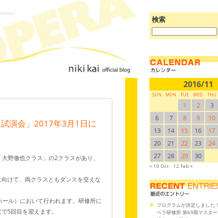
検索
ブ
ロ
グ
を
検
索:
2016/11
SUN
MON
TUE
WED
THU
1
2
3
6
7
8
9
10
演会」2017年3月1日に
13
14
15
16
17
20
21
22
23
24
27
28
29
30
「大野徹也クラス」の2クラスがあり、
« 10 Oct
12 Feb »
に向けて、両クラスともダンスを交えな
白寿ホール）において行われます。研修所に
プログラムが決定しました
年度で5回目を迎えます。
ペラ研修所 第69期マスタ