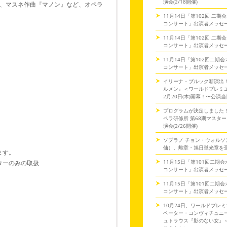
演会(2/18開催)
、マスネ作曲『マノン』など、オペラ
11月14日「第102回 二
コンサート」出演者メッセ
11月14日「第102回 二
コンサート」出演者メッセ
11月14日「第102回二期
コンサート」出演者メッセ
イリーナ・ブルック新演出
ルメン』＜ワールドプレミ
2月20日(木)開幕！〜公演
プログラムが決定しました
ペラ研修所 第68期マスタ
演会(2/26開催)
ソプラノ チョン・ウォルソ
仙）、勲章・旭日単光章を
ます。
11月15日「第101回二期
ーのみの取扱
コンサート」出演者メッセ
～
11月15日「第101回二期
コンサート」出演者メッセ
10月24日、ワールドプレミ
ペーター・コンヴィチュニー
ュトラウス『影のない女』